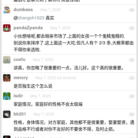
dumbass
May 7, 2025
58
@
zhangxh1023
真实
pandaZpanda
May 7, 2025
59
小伙想啥呢,都去相亲市场了,上面的女孩一个个鬼精鬼精的.
别说你来排序了,这上面这一大坨,但凡人有个 2/3 条,大概率都由
不得你来选啦.
coefu
May 7, 2025
60
讲真，你忽略了很重要的一点，活儿好。这个真的很重要。
metory
May 7, 2025 via Android
61
是否独生这个怎么说
lsdir
May 7, 2025
62
家庭情况，家庭好的性格不会太极端
bk201
May 7, 2025
63
性格，身体情况，对方家庭，其他都不是很重要，娶妻娶贤，遇
到品格不行或者对你不友好的不要舍不得，及时止损。