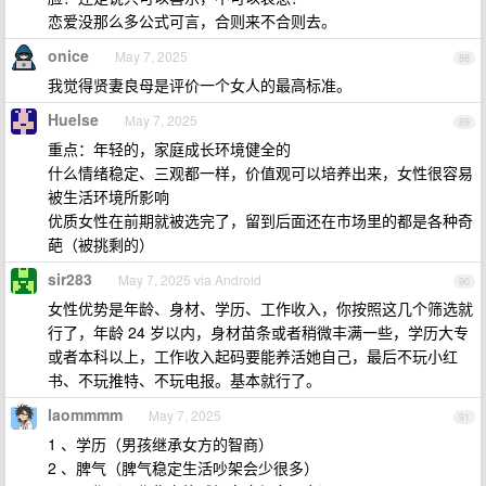
恋爱没那么多公式可言，合则来不合则去。
onice
May 7, 2025
88
我觉得贤妻良母是评价一个女人的最高标准。
Huelse
May 7, 2025
89
重点：年轻的，家庭成长环境健全的
什么情绪稳定、三观都一样，价值观可以培养出来，女性很容易
被生活环境所影响
优质女性在前期就被选完了，留到后面还在市场里的都是各种奇
葩（被挑剩的）
sir283
May 7, 2025 via Android
90
女性优势是年龄、身材、学历、工作收入，你按照这几个筛选就
行了，年龄 24 岁以内，身材苗条或者稍微丰满一些，学历大专
或者本科以上，工作收入起码要能养活她自己，最后不玩小红
书、不玩推特、不玩电报。基本就行了。
laommmm
May 7, 2025
91
1 、学历（男孩继承女方的智商）
2 、脾气（脾气稳定生活吵架会少很多）