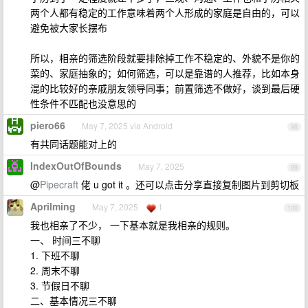
两个人都有稳定的工作意味着两个人形成的家庭是自由的，可以
避免被大家长摆布
所以，相亲的筛选阶段就要排除掉工作不稳定的、外貌不是你的
菜的、家庭抽象的；如何筛选，可以是靠谱的人推荐，比如本身
混的比较好的亲戚朋友领导同事；前置筛选不做好，谈到最后硬
性条件不匹配也没意思的
piero66
May 7, 2025 via Android
98
有共同话题能对上的
IndexOutOfBounds
May 7, 2025
99
@
Pipecraft
佬 u got it 。还可以点击分享直接复制图片到剪切板
Aprilming
May 7, 2025
1
100
我也相亲了不少， 一下基本就是我相亲的规则。
一、 时间三不聊
1. 下班不聊
2. 周末不聊
3. 节假日不聊
二、基本情况三不聊