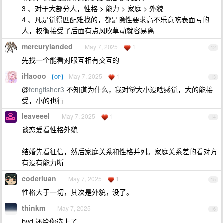
3 、对于大部分人，性格 > 能力 > 家庭 > 外貌
4 、凡是觉得匹配难找的，都是隐性要求高不乐意吃表面亏的
人，权衡接受了后面有点风吹草动就容易离
mercurylanded
May 7, 2025
1
12
先找一个能看对眼互相有交互的
iHaooo
May 7, 2025
1
OP
13
@
fengfisher3
不知道为什么，我对🐻大小没啥感觉，大的能接
受，小的也行
leaveeel
May 7, 2025
1
14
谈恋爱看性格外貌
结婚先看征信，然后家庭关系和性格并列。家庭关系差的看对方
有没有能力断
coderluan
May 7, 2025
1
15
性格大于一切，其次是外貌，没了。
thinkm
May 7, 2025
16
byd 还给你选上了