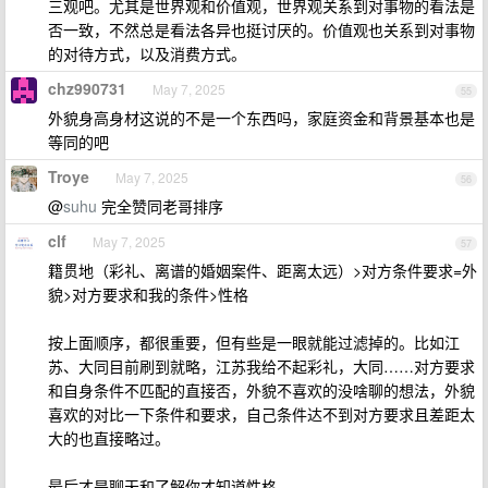
三观吧。尤其是世界观和价值观，世界观关系到对事物的看法是
否一致，不然总是看法各异也挺讨厌的。价值观也关系到对事物
的对待方式，以及消费方式。
chz990731
May 7, 2025
55
外貌身高身材这说的不是一个东西吗，家庭资金和背景基本也是
等同的吧
Troye
May 7, 2025
56
@
suhu
完全赞同老哥排序
clf
May 7, 2025
57
籍贯地（彩礼、离谱的婚姻案件、距离太远）>对方条件要求=外
貌>对方要求和我的条件>性格
按上面顺序，都很重要，但有些是一眼就能过滤掉的。比如江
苏、大同目前刷到就略，江苏我给不起彩礼，大同……对方要求
和自身条件不匹配的直接否，外貌不喜欢的没啥聊的想法，外貌
喜欢的对比一下条件和要求，自己条件达不到对方要求且差距太
大的也直接略过。
最后才是聊天和了解你才知道性格。