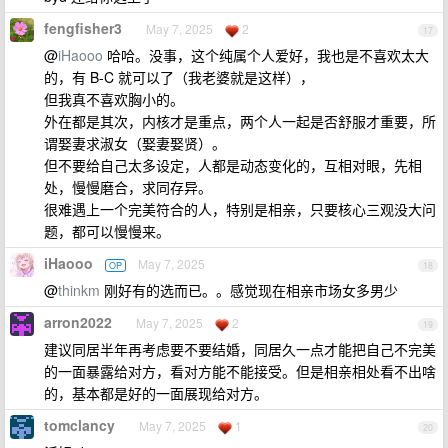
fengfisher3
May 7, 2025
2
17
@
iHaooo
哈哈。没事，这个纯属个人爱好，我也是不喜欢太大
的，有 B-C 就可以了（我老婆就是这样），
但我真不喜欢胸小的。
外在都是其次，内核才是重点，两个人一起是否舒服才重要，所
谓娶妻求淑女（娶妻娶贤）。
但不要给自己太多设定，人都是动态变化的，互相对眼，先相
处，慢慢磨合，求同存异。
很难遇上一个完美符合的人，特别是相亲，只要核心三观没大问
题，都可以慢慢来。
iHaooo
May 7, 2025
OP
18
@
thinkm
刚好有的选而已。。感觉现在相亲市场女多男少
arron2022
May 7, 2025
2
19
建议同居半年再考虑要不要结婚，同居久一点才能把自己不完美
的一面暴露给对方，看对方能不能接受。但是相亲相处看不出啥
的，基本都是好的一面展现给对方。
tomclancy
May 7, 2025
1
20