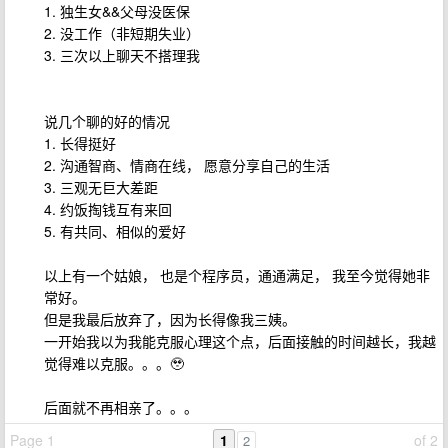
1. 独生女&&父母没医保
2. 没工作（非短期失业）
3. 三次以上聊天不搭理我
说几个聊的好的情况
1. 长得挺好
2. 沟通智商、情商在线， 愿意分享自己的生活
3. 三观无巨大差距
4. 约饭掏钱互有来回
5. 有共同、相似的爱好
以上有一个姑娘， 也是个程序员，通通满足， 我至今觉得她非
常好。
但是我最后放弃了，因为长得像我三姨。
一开始我以为我能克服心理这个点，后面接触的时间越长，我越
觉得难以克服。。。🥹
后面就不再相亲了。。。
Page 1
1
of 2
2