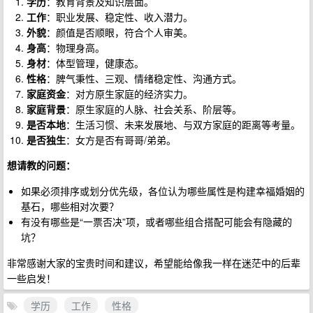
学历
：教育背景及知识层面。
工作
：职业发展、稳定性、收入潜力。
外貌
：颜值是否顺眼，符合个人审美。
身高
：物理身高。
身材
：体型管理，健康态。
性格
：脾气秉性、三观、情绪稳定性、沟通方式。
家庭资金
：对方原生家庭的经济实力。
家庭背景
：原生家庭的人脉、社会关系、阶层等。
是否本地
：生活习惯、未来发展地、与双方家庭的距离等考量。
是否独生
：女方是否有哥哥/弟弟。
想请教的问题：
如果必须排序或划分优先级，各位认为哪些属性是构建幸福婚姻的
基石，哪些相对次要？
有没有哪些是“一票否决”项，或者哪些组合搭配可能会有隐藏的
坑？
非常感谢大家的宝贵时间和建议，希望能给像我一样在迷茫中的后辈
一些启发！
学历
工作
性格