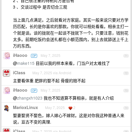
2 、自己很注重的特制对方是否有
3 、交谈过程中 是否切合三观
当上面几点满足。之后就看对方家庭。其实一般来说只要对方学
历匹配，长的是你喜欢的那款。你就可以相处看看。相亲主打一
个就是谈。谈的拢就在一起谈不拢就下一个。只要注意，钱别花
太多。前期吃饭约会送礼都在小额范围内，别上去就舔送上千上
万的东西。
iHaooo
May 7, 2025
OP
71
@
make115
目前以我的样本来看，门当户对太难找了
iClass
May 7, 2025 via Android
72
主要看体重 肥胖的娶不起 骨瘦的赔不起
iHaooo
May 7, 2025
OP
73
@
zhangxh1023
我也不知道算不算相亲，就是有人介绍
MarioxLinux
May 7, 2025
2
74
娶妻娶贤不娶色，嫁人嫁心不嫁财。这是对你我这种普通人来
说，亘古不变的真理.
iClass
May 7, 2025 via Android
75