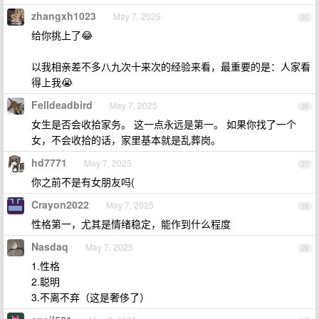
zhangxh1023
May 7, 2025
25
给你挑上了😂
以我相亲差不多八九次十来次的经验来看，最重要的是：人家看
得上我😭
Felldeadbird
May 7, 2025
26
女生是否会收拾家务。 这一点永远是第一。 如果你找了一个
女，不会收拾的话，家里基本就是乱葬岗。
hd7771
May 7, 2025
27
你之前不是有女朋友吗(
Crayon2022
May 7, 2025
28
性格第一，尤其是情绪稳定，能作到什么程度
Nasdaq
May 7, 2025
29
1.性格
2.聪明
3.不离不弃（这是奢侈了）