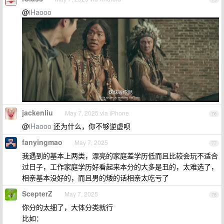
@
iHaooo
jackenliu
May 7, 2025 via iPhone
76
@
iHaooo
还为什么，你不够逆虚呗
fanyingmao
May 7, 2025
77
我遇到的基本上两类，漂亮的家庭差学历低而且比较会玩不适合
过日子，工作家庭学历好看起来本分的大多是丑的，太难选了，
相亲基本没好的，而且男的矮的话相亲太吃亏了
ScepterZ
May 7, 2025
78
你分的太细了，大体分类就行
比如：