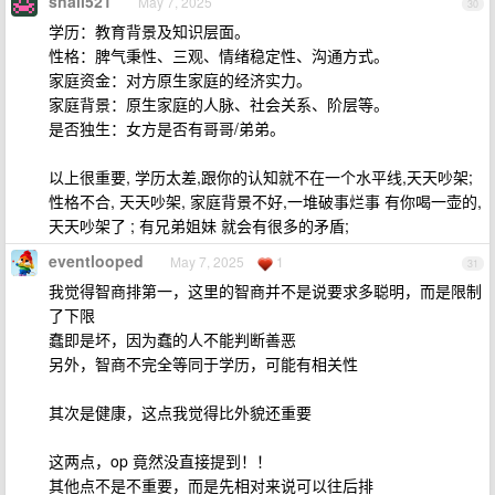
snail521
May 7, 2025
30
学历：教育背景及知识层面。
性格：脾气秉性、三观、情绪稳定性、沟通方式。
家庭资金：对方原生家庭的经济实力。
家庭背景：原生家庭的人脉、社会关系、阶层等。
是否独生：女方是否有哥哥/弟弟。
以上很重要, 学历太差,跟你的认知就不在一个水平线,天天吵架;
性格不合, 天天吵架, 家庭背景不好,一堆破事烂事 有你喝一壶的,
天天吵架了 ; 有兄弟姐妹 就会有很多的矛盾;
eventlooped
May 7, 2025
1
31
我觉得智商排第一，这里的智商并不是说要求多聪明，而是限制
了下限
蠢即是坏，因为蠢的人不能判断善恶
另外，智商不完全等同于学历，可能有相关性
其次是健康，这点我觉得比外貌还重要
这两点，op 竟然没直接提到！！
其他点不是不重要，而是先相对来说可以往后排