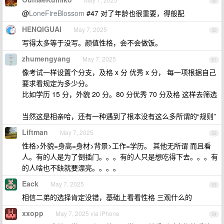
49
@
LoneFireBlossom
#47 对了年龄也很重要，得般配
HENQIGUAI
May 7, 2025
50
写得太多等于没写。颜值性格，会不会做饭。
zhumengyang
May 7, 2025
51
像考试一样设置个分支，及格 x 分 优秀 x 分， 每一项根据自己
要求看规定为多少分。
比如学历 15 分，外貌 20 分。80 分优秀 70 分及格 这样去筛选
当然这是相亲哈，还有一种遇到了根本没有这么多所谓的“规则”
Liftman
May 7, 2025
52
性格>外貌=身高=身材>背景>工作=学历。 其他无所谓 而且看
人。有的人是为了倒插门。。。有的人只是想吃得下去。。。有
的人啥也不缺就要漂亮。。。。
Eack
May 7, 2025
53
相信二弟的选择肯定没错，基础上看看性格 三观什么的
xxopp
May 7, 2025 via iPhone
54