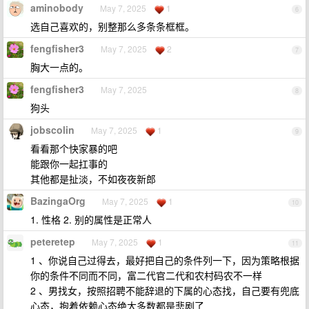
aminobody
May 7, 2025
1
6
选自己喜欢的，别整那么多条条框框。
fengfisher3
May 7, 2025
2
7
胸大一点的。
fengfisher3
May 7, 2025
8
狗头
jobscolin
May 7, 2025
1
9
看看那个快家暴的吧
能跟你一起扛事的
其他都是扯淡，不如夜夜新郎
BazingaOrg
May 7, 2025
1
10
1. 性格 2. 别的属性是正常人
peteretep
May 7, 2025
1
11
1 、你说自己过得去，最好把自己的条件列一下，因为策略根据
你的条件不同而不同，富二代官二代和农村码农不一样
2 、男找女，按照招聘不能辞退的下属的心态找，自己要有兜底
心态，抱着依赖心态绝大多数都是悲剧了