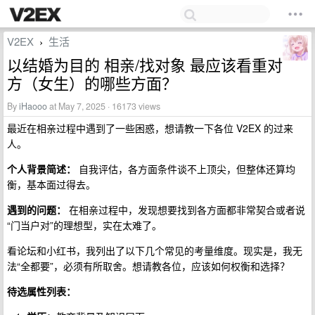
V2EX
生活
›
以结婚为目的 相亲/找对象 最应该看重对
方（女生）的哪些方面？
By
iHaooo
at May 7, 2025 · 16173 views
最近在相亲过程中遇到了一些困惑，想请教一下各位 V2EX 的过来
人。
个人背景简述：
自我评估，各方面条件谈不上顶尖，但整体还算均
衡，基本面过得去。
遇到的问题：
在相亲过程中，发现想要找到各方面都非常契合或者说
“门当户对”的理想型，实在太难了。
看论坛和小红书，我列出了以下几个常见的考量维度。现实是，我无
法“全都要”，必须有所取舍。想请教各位，应该如何权衡和选择？
待选属性列表：