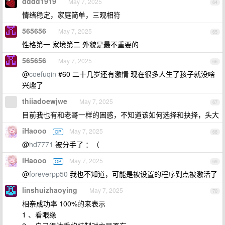
dddd1919
May 7, 2025
64
情绪稳定，家庭简单，三观相符
565656
May 7, 2025
65
性格第一 家境第二 外貌是最不重要的
565656
May 7, 2025
66
@
coefuqin
#60 二十几岁还有激情 现在很多人生了孩子就没啥
兴趣了
thiiadoewjwe
May 7, 2025
67
目前我也有和老哥一样的困惑，不知道该如何选择和抉择，头大
iHaooo
May 7, 2025
OP
68
@
hd7771
被分手了 ：（
iHaooo
May 7, 2025
OP
69
@
foreverpp50
我也不知道，可能是被设置的程序到点被激活了
linshuizhaoying
May 7, 2025
70
相亲成功率 100%的来表示
1 、看眼缘