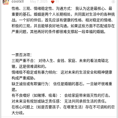
coolxll
May 7, 2025
11
5
性格、三观、情绪稳定性、沟通方式： 我认为这是最核心、最
重要的基石。婚姻是两个人长期相处，共同面对生活中的各种挑
战。一个好的伴侣，首先应该有健康的性格、相对稳定的情绪、
积极的三观，并且能够良好地沟通。如果这些方面不匹配或存在
严重问题，其他再好的条件都很难支撑起一段幸福的婚姻。
一票否决项：
三观严重不合： 对待人生、金钱、家庭、未来的看法南辕北
辙，这是很难调和的。
情绪极不稳定或有暴力倾向： 这对未来的生活安全和精神健康
构成严重威胁。
缺乏诚信或有欺骗行为： 信任是婚姻的基石，一旦破坏很难重
建。
有不良嗜好（如赌博、吸毒）： 会给家庭带来毁灭性的打击。
对未来没有规划或缺乏责任感： 无法共同承担生活的责任。
在核心问题上（如是否要孩子、在哪里生活）存在不可调和的巨
大分歧。