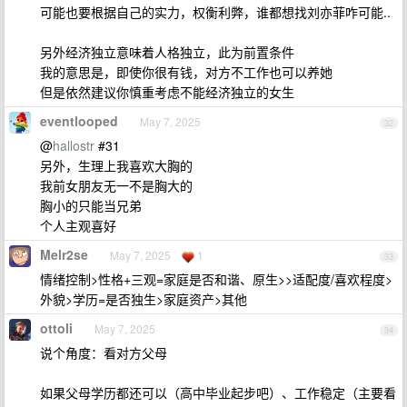
可能也要根据自己的实力，权衡利弊，谁都想找刘亦菲咋可能..
另外经济独立意味着人格独立，此为前置条件
我的意思是，即使你很有钱，对方不工作也可以养她
但是依然建议你慎重考虑不能经济独立的女生
eventlooped
May 7, 2025
32
@
hallostr
#31
另外，生理上我喜欢大胸的
我前女朋友无一不是胸大的
胸小的只能当兄弟
个人主观喜好
Melr2se
May 7, 2025
1
33
情绪控制>性格+三观=家庭是否和谐、原生>>适配度/喜欢程度>
外貌>学历=是否独生>家庭资产>其他
ottoli
May 7, 2025
34
说个角度：看对方父母
如果父母学历都还可以（高中毕业起步吧）、工作稳定（主要看