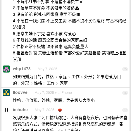
1 不玩小红书不打拳 不追星不消费主义
2 不信星座不算命 不买没用的奢侈品
3 没有弟弟 彩礼带回家庭 家里不吸血
4 不硬在一线买房 不上交工资 不赌不贷不买假理财 有基本的经
济知识
5 愿意生娃不丁克 喜欢小孩 有爱心
6 不赚钱的话 愿意全职当合格的家庭主妇
7 性格正常不极端 温柔贤惠 远离负能量人
8 相互看对眼 夫妻生活和谐 有部分爱好志趣相投 某领域上相互
崇拜
whp1473
May 7, 2025
85
如果结婚为目的，性格 > 家庭 > 工作 > 外形；如果恋爱为目
的，外形 > 性格 > 工作 > 家庭
lloovve
May 7, 2025 via iPhone
86
性格，价值观，外貌，家庭，优先级从大到小
imhuhe
May 7, 2025
1
87
发现很多人张口闭口情绪稳定，人自有喜怒哀乐，也自有表达喜
怒哀乐的方式，情绪稳定难道是指遇到喜怒哀乐的是都是一张
脸？还是说只可以喜乐，不可以哀怒？