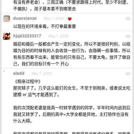
有没有养老金）、三观正确（不要求跟得上时代，至少不封建、
不偏执），孩子基本差不到哪里去
duanxianze
May 7, 2025
1
35
以现在的环境来看，不打拳最重要
hjq632233317
May 7, 2025
36
婚前和婚后一般都会产生一定的变化，所以不是很好判别，以结
婚为目的的时候有的人会收敛一些行为，会隐瞒一些事情，所以
有些东西看不出来，能管住的只有自己，不要太龟，放开了做自
己，我们的目标只有一个 开心
aladd
May 7, 2025
37
《相亲过程中》
那完犊子了，几乎这么能打的女生，不至于到相亲，或者说太吃
建模 or 运气才能遇到了。
我的次顶配老婆是我高一时转学遇到的同学，半年时间内追到后
我就又转学了，后期的高中+大学全都是异地，主打陪伴也没有
什么大碍。
我家亲戚都说我是祖坟冒青烟，我觉得是运气成分居多，加我渔