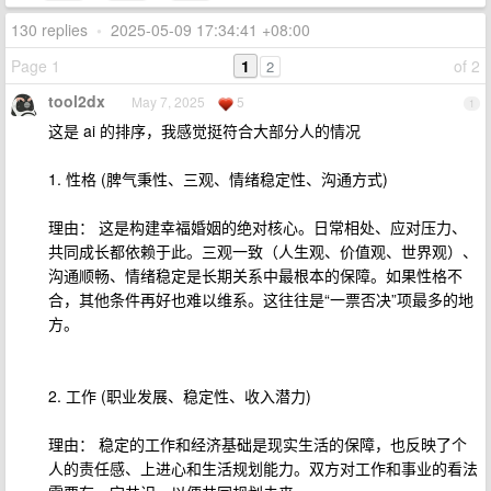
130 replies
•
2025-05-09 17:34:41 +08:00
Page 1
1
of 2
2
tool2dx
May 7, 2025
5
1
这是 ai 的排序，我感觉挺符合大部分人的情况
1. 性格 (脾气秉性、三观、情绪稳定性、沟通方式)
理由： 这是构建幸福婚姻的绝对核心。日常相处、应对压力、
共同成长都依赖于此。三观一致（人生观、价值观、世界观）、
沟通顺畅、情绪稳定是长期关系中最根本的保障。如果性格不
合，其他条件再好也难以维系。这往往是“一票否决”项最多的地
方。
2. 工作 (职业发展、稳定性、收入潜力)
理由： 稳定的工作和经济基础是现实生活的保障，也反映了个
人的责任感、上进心和生活规划能力。双方对工作和事业的看法