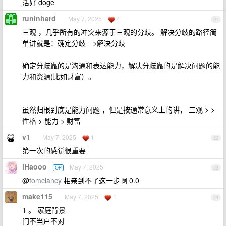
活好 doge
runinhard
May 7, 2025
4
21
三观 ，几乎所有的冲突来源于三观的分歧。 解决分歧的路径简
单讲就是：确定分歧 -->解决分歧
确定分歧靠的是沟通和表达能力，解决分歧靠的是解决问题的能
力和资源(比如财富）。
虽然归根到底是能力问题 ，但是按通常意义上的讲， 三观 > >
性格 > 能力 > 财富
v1
May 7, 2025
1
22
第一次的感觉很重要
iHaooo
May 7, 2025
OP
23
@
tomclancy
相亲到不了这一步啊 0.0
make115
May 7, 2025
1
24
1 。 家庭背景
门不当户不对