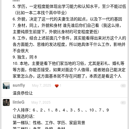
5. 学历，一定程度能体现出学习能力和认知水平，至少不能过低
（比如一本二本找个高中毕业）
6. 外貌，决定了这一代的夫妻生活的起点，以及下一代的基因
7. 身材，同上，外貌和身材 谁先谁后你们自己看（我这么排，
主要纯原生前提下，外貌比身材的可变程度更低）
8. 工作，结合上述前面几个条件，其实能看得出来对方这个人的
各方面能力、思维的发达程度，所以她具体干什么工作，影响并
不会很大
9. 独生，同 8
10. 本地，主要是看下他们家当地的习俗，尤其是彩礼、婚礼等
等方面，你能否接受，如果对面这个人值得，或者她自己能决定
家里怎么办，这方面基本就不存在问题了，本质还是看这个人
sunfly
May 7, 2025
1
40
温良恭俭让
littleG
May 7, 2025
41
个人排序：6 、2 、1 、8 、4 、3 、5 、、10 、7 、9
让我选的话：
第一梯队：性格、工作、学历、家庭背景
第二梯队：身高、外貌、身材