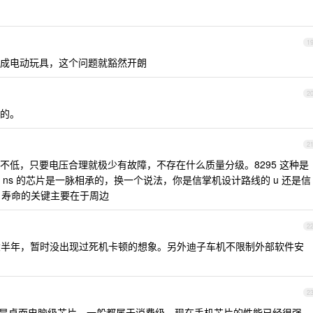
1
成电动玩具，这个问题就豁然开朗
2
的。
2
不低，只要电压合理就极少有故障，不存在什么质量分级。8295 这种是
ns 的芯片是一脉相承的，换一个说法，你是信掌机设计路线的 u 还是信
，寿命的关键主要在于周边
2
了大半年，暂时没出现过死机卡顿的想象。另外迪子车机不限制外部软件安
2
是桌面电脑级芯片，一般都属于消费级。现在手机芯片的性能已经很强