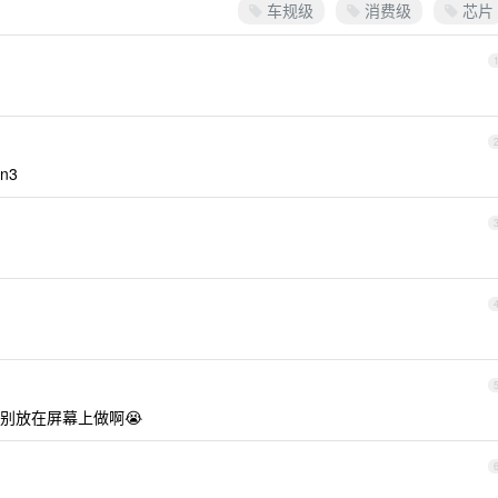
车规级
消费级
芯片
n3
别放在屏幕上做啊😭