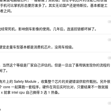
手机可比掌机形态要厉害多了。其实无论国产还是特斯拉，基本都是工
者之间。
2
的系统经常死机，影响倒车影像的使用。几年后，连遥控锁都坏掉了。
2
YD 便宜走量车型基本都是消费机芯片，没用车规级。
2
L 等级，当然这个等级是厂家自己评估的。但是一旦出了事甩锅发现你的流程的
热闹了。
有片上的 Safety Module ，收集整个芯片的关键错误供软件甄别。另外很
个 core 一起算跑一套程序，硬件在背后实时比对，只要结果不一致就报
intel cpu 自己搞得 3 选 1 热备。
2
样