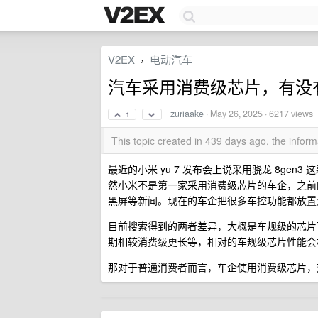
V2EX
电动汽车
›
汽车采用消费级芯片，有没
zuriaake
·
May 26, 2025
· 6217 views
1
This topic created in 439 days ago, the info
最近的小米 yu 7 发布会上说采用骁龙 8gen
然小米不是第一家采用消费级芯片的车企，之前
黑屏等新闻。现在的车企把很多车控功能都放置
目前搜索得到的两者差异，大概是车规级的芯片
期相较消费级更长等，相对的车规级芯片性能会
那对于普通消费者而言，车企使用消费级芯片，