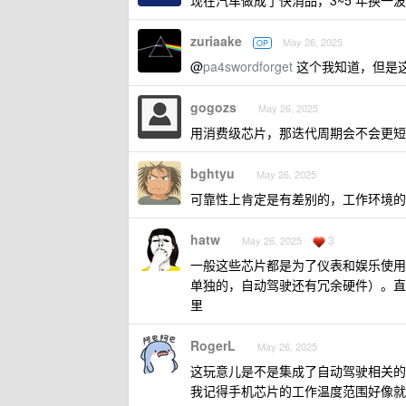
现在汽车做成了快消品，3~5 年换一
zuriaake
May 26, 2025
OP
@
pa4swordforget
这个我知道，但是这
gogozs
May 26, 2025
用消费级芯片，那迭代周期会不会更短
bghtyu
May 26, 2025
可靠性上肯定是有差别的，工作环境的
hatw
3
May 26, 2025
一般这些芯片都是为了仪表和娱乐使用
单独的，自动驾驶还有冗余硬件）。直
里
RogerL
May 26, 2025
这玩意儿是不是集成了自动驾驶相关的
我记得手机芯片的工作温度范围好像就 0