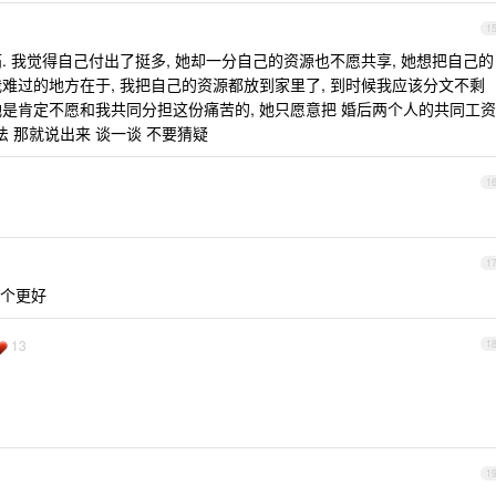
1
痛. 我觉得自己付出了挺多, 她却一分自己的资源也不愿共享, 她想把自己的
我难过的地方在于, 我把自己的资源都放到家里了, 到时候我应该分文不剩
 她是肯定不愿和我共同分担这份痛苦的, 她只愿意把 婚后两个人的共同工资
法 那就说出来 谈一谈 不要猜疑
1
1
个更好
13
1
1