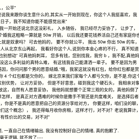
人，公平"
不是说我来跟你谈生意什么的,其实从一开始到现在，你这个人我挺喜欢，我
日子，我不知道你能不能感觉出来"
; 我一开始还说北京这没彩礼， 入乡随俗， 我已经尽力妥协了， 让步了，
个婚我这粗略一算就是 50w 开销， 以后我还要花钱养活自己还有家庭你
奴隶吗？ 可去他妈的， 要不你就公平， 我出 50w 你出 50w 的车
换个人从北京东山再起， 我看好你这个人,说到你本金心疼的不行， 真不知道
别想动” 可真他妈刺耳， 您多有钱，您别找我，我穷 b ，我不配,真他
情没这么多利益的真特么难， 有这钱我自己能潇洒一辈子。 要不是因为男
基因，你问问那个男的愿意结婚,“哦，我家这就没有红包，给你红包都是赏
给你 4 个红包都是欠你的， 嫁北京来我们家每个人都亏欠你，是不是,你这
别优势， 让对方妥协， 但是不好意思，碰到我这个硬石头， 我相亲对
就放这，自然有人愿意妥协， 我他妈就想要个正常三观的女的，真他妈倒了
样怎样， 是真正对方遇难的时候你是撒手不管还是共度难关， 是选择后者
，你是不是真的愿意把自己的资源分享给对方， 你要这样，咱们没的聊
们这个概念）， 我还得每月收你房租，这样才行，对不对？老说我算计
有性价比的交易，对不对"
 一直自己在情绪输出, 我没有控制好自己的情绪, 真的抱歉了.
毫无逻辑, 就不放了----