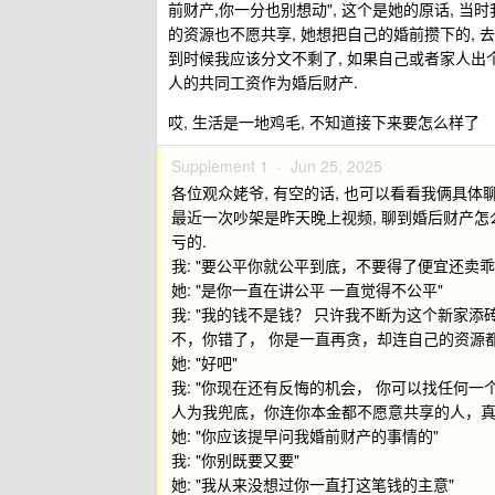
前财产,你一分也别想动", 这个是她的原话, 当时
的资源也不愿共享, 她想把自己的婚前攒下的, 
到时候我应该分文不剩了, 如果自己或者家人出个
人的共同工资作为婚后财产.
哎, 生活是一地鸡毛, 不知道接下来要怎么样了
Supplement 1 ·
Jun 25, 2025
各位观众姥爷, 有空的话, 也可以看看我俩具体
最近一次吵架是昨天晚上视频, 聊到婚后财产怎么
亏的.
我: "要公平你就公平到底，不要得了便宜还卖乖，
她: "是你一直在讲公平 一直觉得不公平"
我: "我的钱不是钱？ 只许我不断为这个新家添砖
不，你错了， 你是一直再贪，却连自己的资源都
她: "好吧"
我: "你现在还有反悔的机会， 你可以找任何
人为我兜底，你连你本金都不愿意共享的人，真让
她: "你应该提早问我婚前财产的事情的"
我: "你别既要又要"
她: "我从来没想过你一直打这笔钱的主意"