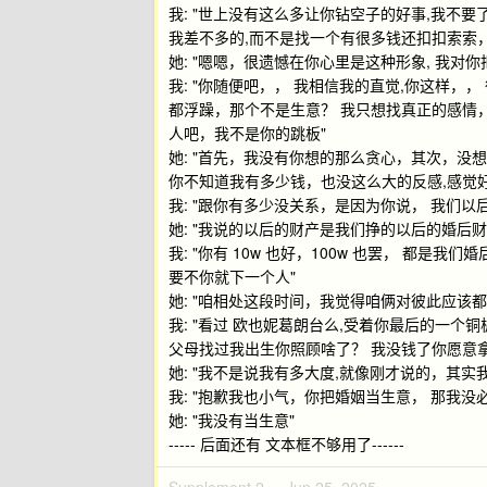
我: "世上没有这么多让你钻空子的好事,我不
我差不多的,而不是找一个有很多钱还扣扣索索
她: "嗯嗯，很遗憾在你心里是这种形象, 我对
我: "你随便吧，， 我相信我的直觉,你这样，
都浮躁，那个不是生意？ 我只想找真正的感情，不
人吧，我不是你的跳板"
她: "首先，我没有你想的那么贪心，其次，
你不知道我有多少钱，也没这么大的反感,感觉
我: "跟你有多少没关系，是因为你说， 我们以
她: "我说的以后的财产是我们挣的以后的婚后
我: "你有 10w 也好，100w 也罢， 都是我们婚
要不你就下一个人"
她: "咱相处这段时间，我觉得咱俩对彼此应该
我: "看过 欧也妮葛朗台么,受着你最后的一个铜
父母找过我出生你照顾啥了？ 我没钱了你愿意拿
她: "我不是说我有多大度,就像刚才说的，其
我: "抱歉我也小气，你把婚姻当生意， 那我没
她: "我没有当生意"
----- 后面还有 文本框不够用了------