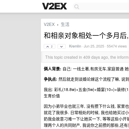
V2EX
生活
›
和相亲对象相处一个多月后
Kremlin
·
Jun 25, 2025
· 55474 views
2
This topic created in 409 days ago, the info
俩人背景:
自己: 一线土著,有房无车,家庭普通 她
争执点:
然后就走到谈婚论嫁这个流程了嘛, 说到
我出: 彩礼(18.8w)+五金(5w)+婚宴(10+)+装
生育价值
因为小弟毕业也就三年, 没有攒下什么钱, 家里也支
就花了我很多. 日常相处的时候, 我也给她买过小裙子
奶我会故意刁难一下让她买一下, 等等这些小开销
理两个人的共同财产, 我说你之前攒的那些,还有