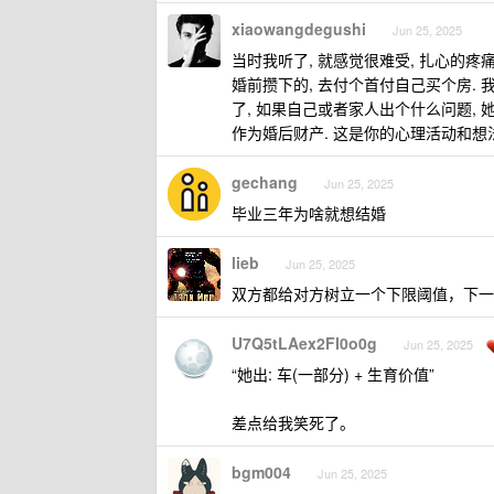
xiaowangdegushi
Jun 25, 2025
当时我听了, 就感觉很难受, 扎心的疼
婚前攒下的, 去付个首付自己买个房. 
了, 如果自己或者家人出个什么问题,
作为婚后财产. 这是你的心理活动和想
gechang
Jun 25, 2025
毕业三年为啥就想结婚
lieb
Jun 25, 2025
双方都给对方树立一个下限阈值，下一
U7Q5tLAex2FI0o0g
Jun 25, 2025
“她出: 车(一部分) + 生育价值”
差点给我笑死了。
bgm004
Jun 25, 2025