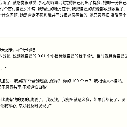
我听了, 就感觉很难受, 扎心的疼痛. 我觉得自己付出了挺多, 她却一分自己
去付个首付自己买个房. 我难过的地方在于, 我把自己的资源都放到家里了,
什么问题, 她是肯定不愿和我共同分担这份痛苦的, 她只愿意把 婚后两个
聊天记录, 当个乐呵吧
分配, 说到她自己的 0.01 个小目标是自己的我不能动, 当时就觉得自己
 "
加瓦， 我累趴下谁给我提供保障？ 你的 100 个 w ？ 我相信人本自私,
不愿意共享,不知道谁自私"
一个比我有钱的男的,我说了，我没钱，我兜里就这么多，如果我都花了，没
我寒心, 幸好我及时发现了"