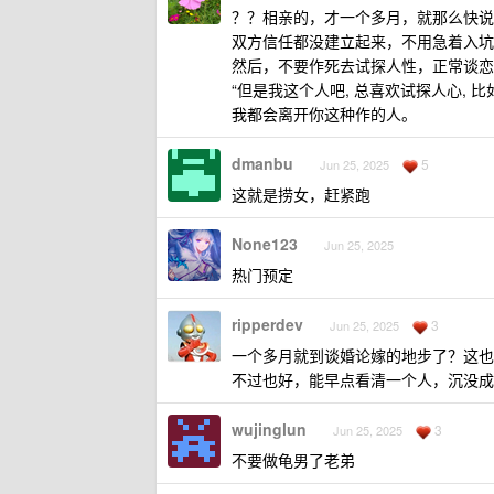
？？相亲的，才一个多月，就那么快说
双方信任都没建立起来，不用急着入坑
然后，不要作死去试探人性，正常谈恋
“但是我这个人吧, 总喜欢试探人心, 
我都会离开你这种作的人。
dmanbu
5
Jun 25, 2025
这就是捞女，赶紧跑
None123
Jun 25, 2025
热门预定
ripperdev
3
Jun 25, 2025
一个多月就到谈婚论嫁的地步了？这也
不过也好，能早点看清一个人，沉没成
wujinglun
3
Jun 25, 2025
不要做龟男了老弟