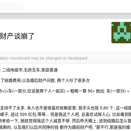
,财产谈崩了
rmation mentioned may be changed or developed.
: 二线地级市,无房无车,家庭普通
了结婚费用,以及婚后财产问题, 两个人吵了很多次
修(15+)+车(一部分,应该是两个人一起买) = 粗略一算 50+ 她出: 车(一部分) +
持不了太多, 本人也不是很喜欢依赖家里, 我手头也就 5,60 个, 这一结
, 送过 520 红包,等等... 但是我这个人吧, 总喜欢试探人心, 比如看到
考验一下, 她就觉得我这个人诚意不够. 然后昨天晚上, 说到结婚后怎么
我剩的, 以及我们以后共同挣的钱 都作为婚前财产吧, "那不行,那是我的婚