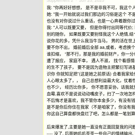
Supplement 2 ·
Jun 25, 2025
我: "你再好好想想， 是不是非我不可，我这个
她: "我一开始就说过我们那边的习俗是这个 
也没有对你说过什么重话，也是一心奔着跟你过
我: "人可以既要又要， 但是你得付出同等代价
别的随你， 如果既要又要别怪我这个人绝情,结
说你花的多，凭什么我当牛当马， 男的活在世上就是
要不你不出， 婚前婚后全部 aa,或者，考虑
谁扣缩， “那不行，那是我的婚前财产，你一分也
遭了报应， 家庭不幸， 遇人不淑， 找个看感
的生不了孩子， 要不是因为造物主把繁衍写进
识你 你就知足把”(这是她之前原话) 合着我家
人心眼太多了，， 自己总想利益最大化，仗着性
也不少， 经历比你多， 你不愿意妥协，话我
血霉,喜欢不是说说动动嘴皮子，扫了一次地怎
不后悔才是喜欢，我不管你本金多少，有没有钱
是不是你后你住在我家（不是咱家了，你没有我
你这自己算盘都快盘烂了吧，怎么都是一笔划算
后来爆发了,主要是她一直没有正面回复我的问题,
---- 没了, 后面她叽叽歪歪一些自己的情绪输出, 