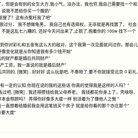
要了，但是会有别的女生大方,我小气，没办法，我也穷,我自己需要找一个和
，说我不愿给你买一个酸奶"
你抠搜了？这有点冤枉我了吧"
， 很过分， 我不想做龟男， 我自己也有选择权，无非就是再找罢了， 社会
是这乱七八糟的, 还好今天问出来了,止损了,抱着你的 100w 找下一个
没想到你对彩礼和五金有这么大的敌对，这个我第一次见面就问过你，那会儿
好像变化就是从你知道我有多少钱开始"
后的财产都是婚后共同财产"
财产工资，我一直说的就是婚后财产"
后共同的, [微笑] , 好好好 这么玩是吧, 不奉陪了,要不你就接受北京 0 彩礼,
都有一定的认知,你现在说的我的这些话 你真的觉得我是这样的人吗？"
板过吧, [微笑] , 我还得攒钱给我父母养老， 我钱都花你身上了，凭啥呀，
本金照顾吗？ 弄得你好像多大度一样 别活着为了慷他人之慨 "
实我一直想着结婚前我会用这笔钱买个房子 就是给你看的那个亦庄那个"
必要大度"