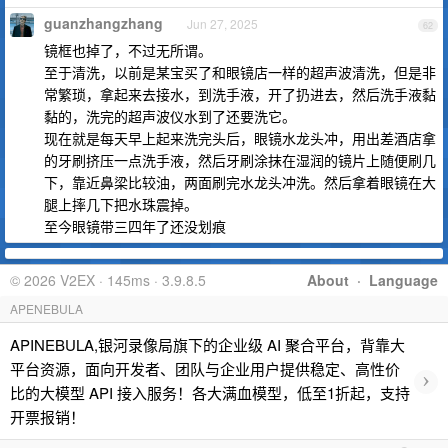
guanzhangzhang
Jun 27, 2025
62
镜框也掉了，不过无所谓。
至于清洗，以前是某宝买了和眼镜店一样的超声波清洗，但是非
常繁琐，拿起来去接水，到洗手液，开了扔进去，然后洗手液黏
黏的，洗完的超声波仪水到了还要洗它。
现在就是每天早上起来洗完头后，眼镜水龙头冲，用出差酒店拿
的牙刷挤压一点洗手液，然后牙刷涂抹在湿润的镜片上随便刷几
下，靠近鼻梁比较油，两面刷完水龙头冲洗。然后拿着眼镜在大
腿上摔几下把水珠震掉。
至今眼镜带三四年了还没划痕
© 2026 V2EX · 145ms · 3.9.8.5
About
·
Language
APENEBULA
APINEBULA,银河录像局旗下的企业级 AI 聚合平台，背靠大
平台资源，面向开发者、团队与企业用户提供稳定、高性价
›
比的大模型 API 接入服务！各大满血模型，低至1折起，支持
开票报销！