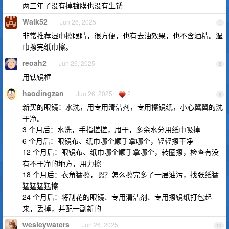
两三年了没有掉镀膜也没有生锈
Walk52
Jun 26, 2025
7
非常推荐湿巾擦眼睛，很方便，也有去油效果，也不含酒精。湿
巾擦完纸巾擦。
reoah2
Jun 26, 2025
8
用钛镜框
haodingzan
Jun 26, 2025
2
9
新买的眼镜：水洗，用专用清洁剂，专用擦镜纸，小心翼翼的洗
干净。
3 个月后：水洗，手指搓搓，甩干，多余水分用纸巾吸掉
6 个月后：眼镜布、纸巾哪个顺手拿哪个，轻轻擦干净
12 个月后：眼镜布、纸巾哪个顺手拿哪个，转圈擦，检查有没
有不干净的地方，用力擦
18 个月后：衣角猛擦，嗯？怎么擦完多了一层油污，找张纸猛
猛猛猛猛擦
24 个月后：将刮花的眼镜、专用清洁剂、专用擦镜纸打包起
来，丢掉，并配一副新的
wesleywaters
Jun 26, 2025
10