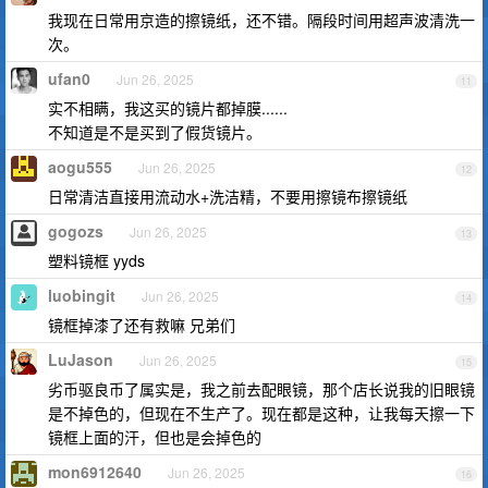
我现在日常用京造的擦镜纸，还不错。隔段时间用超声波清洗一
次。
ufan0
Jun 26, 2025
11
实不相瞒，我这买的镜片都掉膜......
不知道是不是买到了假货镜片。
aogu555
Jun 26, 2025
12
日常清洁直接用流动水+洗洁精，不要用擦镜布擦镜纸
gogozs
Jun 26, 2025
13
塑料镜框 yyds
luobingit
Jun 26, 2025
14
镜框掉漆了还有救嘛 兄弟们
LuJason
Jun 26, 2025
15
劣币驱良币了属实是，我之前去配眼镜，那个店长说我的旧眼镜
是不掉色的，但现在不生产了。现在都是这种，让我每天擦一下
镜框上面的汗，但也是会掉色的
mon6912640
Jun 26, 2025
16