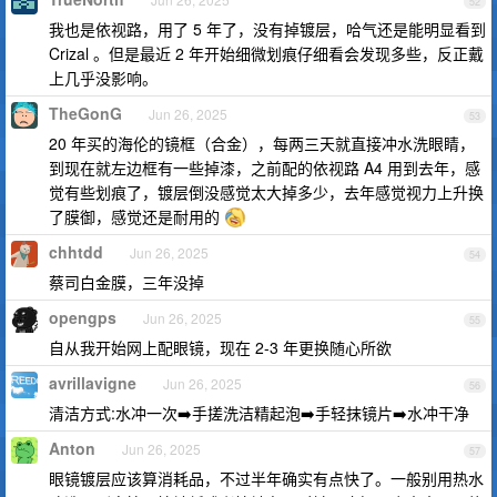
52
我也是依视路，用了 5 年了，没有掉镀层，哈气还是能明显看到
Crizal 。但是最近 2 年开始细微划痕仔细看会发现多些，反正戴
上几乎没影响。
TheGonG
Jun 26, 2025
53
20 年买的海伦的镜框（合金），每两三天就直接冲水洗眼睛，
到现在就左边框有一些掉漆，之前配的依视路 A4 用到去年，感
觉有些划痕了，镀层倒没感觉太大掉多少，去年感觉视力上升换
了膜御，感觉还是耐用的
chhtdd
Jun 26, 2025
54
蔡司白金膜，三年没掉
opengps
Jun 26, 2025
55
自从我开始网上配眼镜，现在 2-3 年更换随心所欲
avrillavigne
Jun 26, 2025
56
清洁方式:水冲一次➡️手搓洗洁精起泡➡️手轻抹镜片➡️水冲干净
Anton
Jun 26, 2025
57
眼镜镀层应该算消耗品，不过半年确实有点快了。一般别用热水