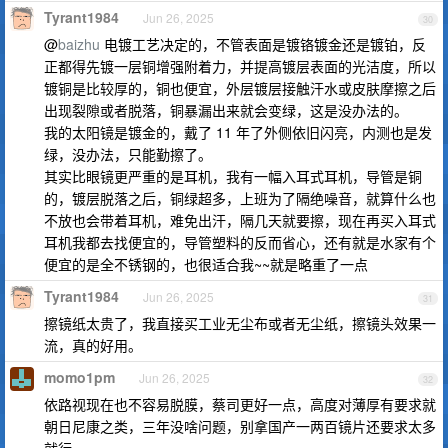
Tyrant1984
Jun 26, 2025
30
@
baizhu
电镀工艺决定的，不管表面是镀铬镀金还是镀铂，反
正都得先镀一层铜增强附着力，并提高镀层表面的光洁度，所以
镀铜是比较厚的，铜也便宜，外层镀层接触汗水或皮肤摩擦之后
出现裂隙或者脱落，铜暴漏出来就会变绿，这是没办法的。
我的太阳镜是镀金的，戴了 11 年了外侧依旧闪亮，内测也是发
绿，没办法，只能勤擦了。
其实比眼镜更严重的是耳机，我有一幅入耳式耳机，导管是铜
的，镀层脱落之后，铜绿超多，上班为了隔绝噪音，就算什么也
不放也会带着耳机，难免出汗，隔几天就要擦，现在再买入耳式
耳机我都去找便宜的，导管塑料的反而省心，还有就是水家有个
便宜的是全不锈钢的，也很适合我~~就是略重了一点
Tyrant1984
Jun 26, 2025
31
擦镜纸太贵了，我直接买工业无尘布或者无尘纸，擦镜头效果一
流，真的好用。
momo1pm
Jun 26, 2025
32
依路视现在也不容易脱膜，蔡司更好一点，高度对薄厚有要求就
朝日尼康之类，三年没啥问题，别拿国产一两百镜片还要求太多