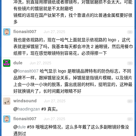
冲洗，别直接用擦镜纸或者擦镜布，对镀层磨损不会太大。可能
有些镜片的镀层就是不太耐磨吧
镜框的话现在国产钛架不贵，找个靠谱点的比普通金属框要好很
多
fionasit007
Jun 27, 2025
58
我也是依视路的，现在一哈气上面就显示依视路的 logo ，这代
表就是掉镀层了吗，我基本每天都会冲洗 2 遍眼镜，然后用餐巾
纸擦干，现在感觉眼镜特别容易花，必须得擦一下
dule
Jun 27, 2025
59
@
fionasit007
哈气显示 logo 是眼镜品牌特有的防伪标志，不同
品牌不一样，跟掉镀层没关系，掉镀层是指镜片模糊，以及镜片
上会一小块一小块的脱落，露出底层的材料，挺明显的，这种最
好就换镜片了，长时间戴对眼睛不好
windsound
Jun 27, 2025
60
@
haodingzan
#9 真实。
fionasit007
Jun 27, 2025
61
@
dule
#59 哦哦这种情况，这么多年戴了这么多副眼镜好像没
遇到过