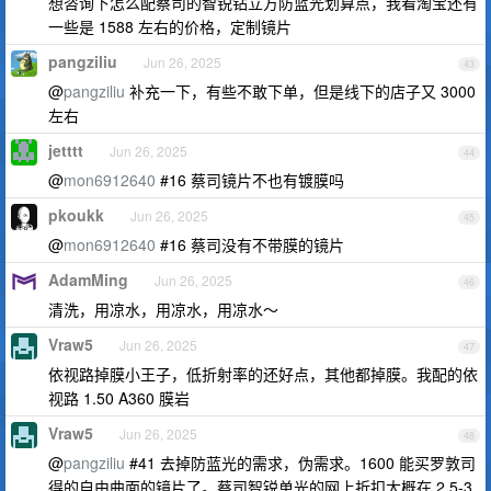
想咨询下怎么配蔡司的智锐钻立方防蓝光划算点，我看淘宝还有
一些是 1588 左右的价格，定制镜片
pangziliu
Jun 26, 2025
43
@
pangziliu
补充一下，有些不敢下单，但是线下的店子又 3000
左右
jetttt
Jun 26, 2025
44
@
mon6912640
#16 蔡司镜片不也有镀膜吗
pkoukk
Jun 26, 2025
45
@
mon6912640
#16 蔡司没有不带膜的镜片
AdamMing
Jun 26, 2025
46
清洗，用凉水，用凉水，用凉水～
Vraw5
Jun 26, 2025
47
依视路掉膜小王子，低折射率的还好点，其他都掉膜。我配的依
视路 1.50 A360 膜岩
Vraw5
Jun 26, 2025
48
@
pangziliu
#41 去掉防蓝光的需求，伪需求。1600 能买罗敦司
得的自由曲面的镜片了。蔡司智锐单光的网上折扣大概在 2.5-3