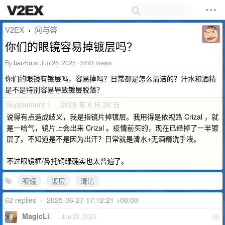
V2EX
问与答
›
你们的眼镜容易掉镀层吗？
By
baizhu
at Jun 26, 2025 · 5191 views
你们的眼镜有镀层吗，容易掉吗？日常都是怎么清洁的？汗水和酒精
是不是特别容易导致镀层脱落？
Supplement 1 · 2025 年 6 月 26 日
说得有点造成歧义，我是指镜片掉镀层。我用得是依视路 Crizal ，就
是一哈气，镜片上会出来 Crizal 。疫情前买的，现在已经掉了一半镀
层了。不知道是不是因为出汗？日常就是清水+无酒精洗手液。
不过眼镜框/鼻托铜绿确实也太普遍了。
眼镜
镀层
清洁
62 replies
•
2025-06-27 17:12:21 +08:00
MagicLi
Jun 26, 2025
1