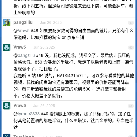
折，线下四五折。但是蔡司智锐进来去线下搞，可能会翻车，戴
上晕啊啥的
pangziliu
Jun 26, 2025
49
@
Vraw5
#48 如果要配罗敦司得的自由曲面的镜片，兄弟有什么
渠道吗，比如推荐的淘宝 or 京东店铺
Vraw5
Jun 26, 2025
50
@
pangziliu
#48 没，我也没配成，钱都交了，最后估计我压的
价格太低，850 含暴龙的半钛框，我走了以后老板和上面一通气
发现做不了，把钱退了。
我是听 B 站 UP 说的，BV1Ki421m7Tt ，可以参考看看她的其他
视频，我找的闲鱼淘宝还有潘家园，视频里的价格还能再降点
的。蔡司新清锐我找的最便宜的能到 500 ，选好型号和折射
率，价格大概差不多就行。
Vraw5
Jun 26, 2025
51
@
tyrone2333
#40 看镜腿上的标志，除了只标了钛的，加了任
何其他前置语的都是半钛，什么贝塔钛，钛合金啥的，都当是半
钛
TrueNorth
Jun 26, 2025