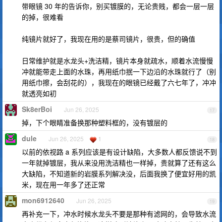
带眼镜 30 年的告诉你，别买镀膜的，无论贵贱，都会一层一层
的掉，很难看
纯镜片就好了，我现在用的是蔡司镜片，很贵，但的确值
日常维护就是水龙头+洗洁精，镜片本身就疏水，顺着水流慢慢
冲就能带走上面的水珠，再用纸巾抿一下边沿的水珠就行了（别
用纸巾擦，会刮花的），我现在的眼镜已经戴了六七年了，冲冲
就透亮如初
Sk8erBoi
Jun 26, 2025
17
掉，下个眼睛准备换那种塑料框的，没有镀层的
dule
Jun 26, 2025
1
18
以前的依视路 a 系列应该是有设计缺陷，大多数人都反馈说不到
一年就掉镀层，我从来没用洗洁精也一样掉，贵就算了还有这么
大缺陷，不知道新的岩膜系列解决没，后面我换了便宜好用的凯
米，现在用一年多了还正常
mon6912640
Jun 26, 2025
19
再补充一下，冲水时候水龙头不要是那种有滤网的，会导致水流