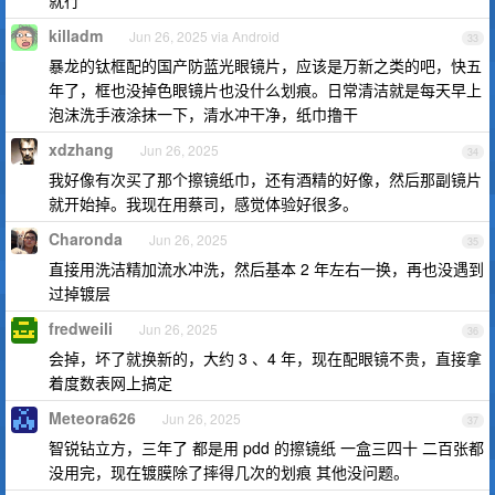
就行
killadm
Jun 26, 2025 via Android
33
暴龙的钛框配的国产防蓝光眼镜片，应该是万新之类的吧，快五
年了，框也没掉色眼镜片也没什么划痕。日常清洁就是每天早上
泡沫洗手液涂抹一下，清水冲干净，纸巾撸干
xdzhang
Jun 26, 2025
34
我好像有次买了那个擦镜纸巾，还有酒精的好像，然后那副镜片
就开始掉。我现在用蔡司，感觉体验好很多。
Charonda
Jun 26, 2025
35
直接用洗洁精加流水冲洗，然后基本 2 年左右一换，再也没遇到
过掉镀层
fredweili
Jun 26, 2025
36
会掉，坏了就换新的，大约 3 、4 年，现在配眼镜不贵，直接拿
着度数表网上搞定
Meteora626
Jun 26, 2025
37
智锐钻立方，三年了 都是用 pdd 的擦镜纸 一盒三四十 二百张都
没用完，现在镀膜除了摔得几次的划痕 其他没问题。