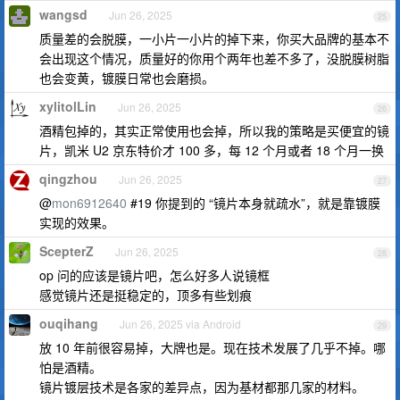
wangsd
Jun 26, 2025
25
质量差的会脱膜，一小片一小片的掉下来，你买大品牌的基本不
会出现这个情况，质量好的你用个两年也差不多了，没脱膜树脂
也会变黄，镀膜日常也会磨损。
xylitolLin
Jun 26, 2025
26
酒精包掉的，其实正常使用也会掉，所以我的策略是买便宜的镜
片，凯米 U2 京东特价才 100 多，每 12 个月或者 18 个月一换
qingzhou
Jun 26, 2025
27
@
mon6912640
#19 你提到的 “镜片本身就疏水”，就是靠镀膜
实现的效果。
ScepterZ
Jun 26, 2025
28
op 问的应该是镜片吧，怎么好多人说镜框
感觉镜片还是挺稳定的，顶多有些划痕
ouqihang
Jun 26, 2025 via Android
29
放 10 年前很容易掉，大牌也是。现在技术发展了几乎不掉。哪
怕是酒精。
镜片镀层技术是各家的差异点，因为基材都那几家的材料。