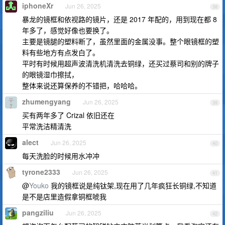
iphoneXr
Jun 26, 2025
38
暴龙的镜框和依视路的镜片，还是 2017 年配的，用到现在都 8
年多了，感觉好像也要换了。
主要是镜腿的塑料断了，虽然里面的金属没事。整个眼镜框的塑
料有些地方有点发白了。
平时有时候用超声波清洗机清洗去铜绿，还买过蔡司和别的牌子
的眼镜湿巾擦拭，
整体来说还算保养的不错把，哈哈哈。
zhumengyang
Jun 26, 2025
39
买有两年多了 Crizal 依旧还在
平常洗洁精清洗
alect
Jun 26, 2025
40
每天洗脸的时候用水冲冲
tyrone2333
Jun 26, 2025
41
@
Youko
我的镜框说是纯钛架,现在用了几年疯狂长铜绿,不知道
是不是店里造假拿铜框唬我
pangziliu
Jun 26, 2025
42