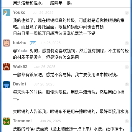
用洗洁精和温水，一般两年一换。
Youko
Jun 26, 2025
2
我的也掉了，现在眼镜框真的垃圾。可能就是逼你换眼镜的策
略。而且除了鼻托里面，眼镜和镜框中间也会有锈
目前日常一周拆开用超声波清洗机器洗一下锈
baizhu
Jun 26, 2025
OP
3
@
Youko
对的，感觉特别喜欢镀铜，然后就有铜绿，不生锈的轻
的材质不是没有，但是没有怎么采用
Walk52
Jun 26, 2025
4
一般都有镀层吧，感觉不容易掉，我主要使用湿巾擦眼镜。
Davic1
Jun 26, 2025
5
每天洗手的时候，顺便洗眼镜，用洗手液清洗，然后用纸巾擦
干。
卖眼镜的人告诉我，眼镜布不是用来擦眼镜的，最好直接用水洗
TerranceL
Jun 26, 2025
6
洗脸的时候+洗面奶（脸上随便抹一点下来）水洗，纸巾擦干。