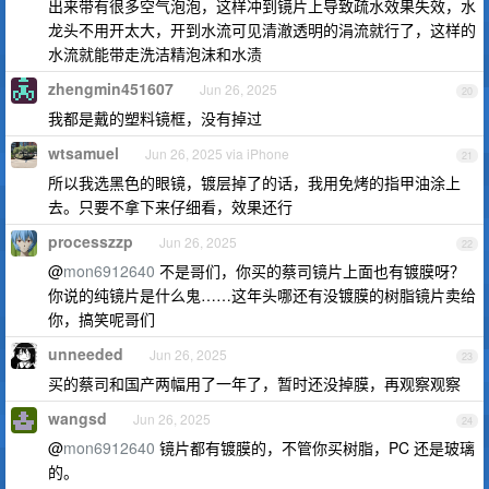
出来带有很多空气泡泡，这样冲到镜片上导致疏水效果失效，水
龙头不用开太大，开到水流可见清澈透明的涓流就行了，这样的
水流就能带走洗洁精泡沫和水渍
zhengmin451607
Jun 26, 2025
20
我都是戴的塑料镜框，没有掉过
wtsamuel
Jun 26, 2025 via iPhone
21
所以我选黑色的眼镜，镀层掉了的话，我用免烤的指甲油涂上
去。只要不拿下来仔细看，效果还行
processzzp
Jun 26, 2025
22
@
mon6912640
不是哥们，你买的蔡司镜片上面也有镀膜呀？
你说的纯镜片是什么鬼……这年头哪还有没镀膜的树脂镜片卖给
你，搞笑呢哥们
unneeded
Jun 26, 2025
23
买的蔡司和国产两幅用了一年了，暂时还没掉膜，再观察观察
wangsd
Jun 26, 2025
24
@
mon6912640
镜片都有镀膜的，不管你买树脂，PC 还是玻璃
的。