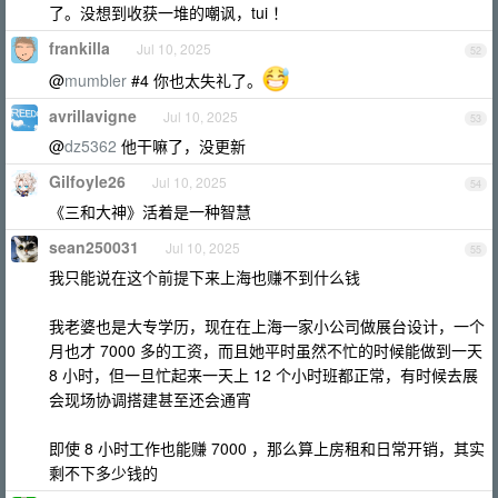
了。没想到收获一堆的嘲讽，tui ！
frankilla
Jul 10, 2025
52
@
mumbler
#4 你也太失礼了。
avrillavigne
Jul 10, 2025
53
@
dz5362
他干嘛了，没更新
Gilfoyle26
Jul 10, 2025
54
《三和大神》活着是一种智慧
sean250031
Jul 10, 2025
55
我只能说在这个前提下来上海也赚不到什么钱
我老婆也是大专学历，现在在上海一家小公司做展台设计，一个
月也才 7000 多的工资，而且她平时虽然不忙的时候能做到一天
8 小时，但一旦忙起来一天上 12 个小时班都正常，有时候去展
会现场协调搭建甚至还会通宵
即使 8 小时工作也能赚 7000 ，那么算上房租和日常开销，其实
剩不下多少钱的