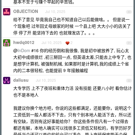
基本不至于亏赚个早起的辛苦钱。
OBJECTION
Jul 10, 2025
30
给不了意见 毕竟我自己也不知道自己以后能做啥。。 但是说一
个现象吧 过年回丈母娘家的时候 一个县上吧 大大小小的店关了
停 停了开 能坚持下去的 也就理发店了。。。
hwdq0012
Jul 10, 2025
2
31
@
InDom
#16 你的经历倒和我很像, 我是初中被放养了, 玩心太
大初中成绩很烂 ,初三掰回一点, 但英语太差,只能去上中专了, 也
是想学计算机, 被强制机械, 如果那时是计算机,我的成绩上个省
内的二本很轻松, 也能提前 9 年接触编程
daliusu
Jul 10, 2025
32
大专学历 上不了夜班和重体力活 没有技能 还要八小时 看你估计
也不是本地人
我建议你换个地方吧，你说的这些都满足，还能要你，说明这个
工资低到一般人都活不下去，只有个别本地人能活下去，所以还
有空缺，否则有这好事能给你？ 你这些条件但凡有一个过得去
都还有解，本地人确实可以找很多工资低又轻松的，有学历好歹
最低当个还可以单位的前台可以凑合，能上夜班保底能干个保