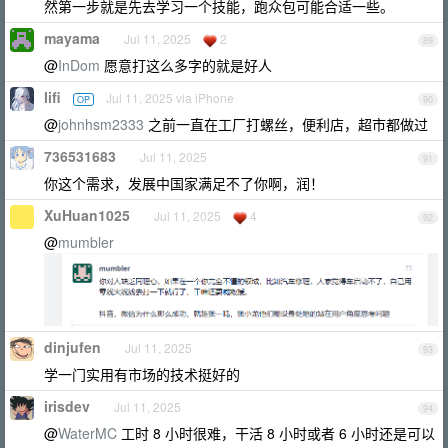
然第一步就是先去学习一个技能，跑众包可能合适一些。
mayama
Jul 11, 2025
2
89
@
InDom
愿意打这么多字的就是好人
lifi
Jul 11, 2025 via iPhone
OP
90
@
johnhsm2333
之前一直在工厂打螺丝，便利店，超市都做过
736531683
Jul 11, 2025
91
你这个需求，发展中国家满足不了你啊，润！
XuHuan1025
Jul 11, 2025
4
92
@
mumbler
dinjufen
Jul 11, 2025
93
学一门实用有市场的技术挺好的
irisdev
Jul 11, 2025
94
@
WaterMC
工时 8 小时很难，干活 8 小时或者 6 小时还是可以