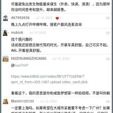
尽量避免出卖生物能量来谋生（外卖、快递、滴滴），因为那样
你没时间思考和提升，越来越疲惫。
dk7952638
Jul 10, 2025
1
62
晚上九点打开哔哩哔哩，搜索户晨风连麦咨询
rrubick
Jul 10, 2025
63
找个感兴趣的
话说我还挺想念做代驾的时光，开豪车真舒服，自己可买不起。
A6L 开着是真舒服。
HUZHUANGZHUANG
Jul 10, 2025
64
@
nuo7mi7
https://www.bilibili.com/video/BV1jYTYzsEN9/?
spm_id_from=333.1387.upload.video_card.click
看看这个，我的意思是你和咸鱼梦想家一样拍视频，不是叫你躺
Martin123123
Jul 10, 2025
65
一定要上海吗，如果希望在大城市呆着要不考虑一下广州？如果