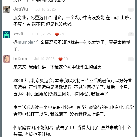
JettWu
Jul 10, 2025
14
服务业，尽量选日企 港企，一个发小中专没技能 在 muji 上班，
不算辛苦 饿不死 但是也没啥钱
xxv0
Jul 10, 2025
43
15
@
mumbler
什么情况都不知道就来一句吃太饱了，真是太傲慢
了。
InDom
Jul 10, 2025
90
16
来来来, 我给你讲一下我这个初中辍学生的经历:
2008 年, 北京奥运会, 本来我以为初三毕业后的暑假可以好好看
奥运会, 可惜奥运会是没耽误看, 不过时间提前了, 最后一个月,
因为种种原因累加(逃课去网吧...搞网站), 我辍学了.
家里送我去读一个中专职业技校, 嗯当年很流行的机电专业, 我学
会爬电线杆子以后, 我就溜了, 没有继续去上课了.
但家庭贫困,不能闲着, 就去了工厂当看大门了, 虽然未成年但个
头高, 老板也不计较.