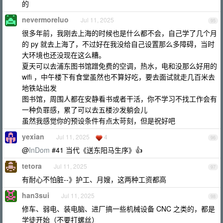
的
nevermoreluo
Jul 11, 2025
95
很多年前，我刚去上海的时候也是什么都不会，自己学了几个月
的 py 就去上海了，不过好在我没给自己设置那么多障碍，当时
大环境也还没现在这么糟。
夏天可以去浦东图书馆蹭免费的空调，热水，电和没那么好用的
wifi ，中午楼下有食堂虽然也不算好吃，要去面试就走几百米去
地铁站出发
图书馆，周围人都在安静看书或者干活，你不学习不找工作会有
一种负罪感，累了可以去五楼沙发躺会儿
虽然我感觉你的预设条件有点太苛刻，但是祝好吧
yexian
Jul 11, 2025
4
96
@
InDom
#41 当代《送东阳马生序》👍
tetora
Jul 11, 2025
97
有耐心不怕脏--》护工、月嫂，这两种工资都高
han3sui
Jul 11, 2025
98
修车、弱电、装电脑、进厂搞一些机械设备 CNC 之类的，都是
学徒开始（不要打螺丝）