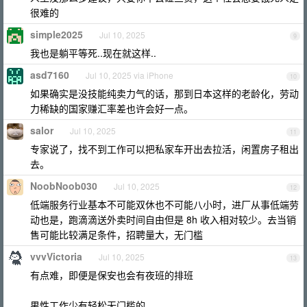
很难的
simple2025
Jul 10, 2025
9
我也是躺平等死..现在就这样..
asd7160
Jul 10, 2025 via iPhone
10
如果确实是没技能纯卖力气的话，那到日本这样的老龄化，劳动
力稀缺的国家赚汇率差也许会好一点。
salor
Jul 10, 2025
11
专家说了，找不到工作可以把私家车开出去拉活，闲置房子租出
去。
NoobNoob030
Jul 10, 2025
12
低端服务行业基本不可能双休也不可能八小时，进厂从事低端劳
动也是，跑滴滴送外卖时间自由但是 8h 收入相对较少。去当销
售可能比较满足条件，招聘量大，无门槛
vvvVictoria
Jul 10, 2025
13
有点难，即便是保安也会有夜班的排班
男性工作少有轻松无门槛的