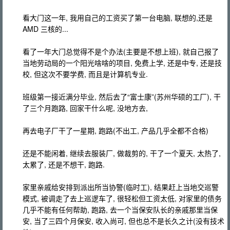
看大门这一年, 我用自己的工资买了第一台电脑, 联想的,还是
AMD 三核的...
看了一年大门总觉得不是个办法(主要是不想上班), 就自己报了
当地劳动局的一个阳光啥啥的项目, 免费上学, 还是中专, 还是技
校, 但这次不要学费, 而且是计算机专业.
班级第一接近满分毕业, 然后去了“富士康”(苏州华硕的工厂), 干
了三个月跑路, 回家干什么呢, 没地方去,
再去电子厂干了一星期, 跑路(不出工, 产品几乎全都不合格)
还是不能闲着, 继续去服装厂, 做裁剪的, 干了一个夏天, 太热了,
太累了, 还是不想干, 跑路.
家里亲戚给安排到派出所当协警(临时工), 结果赶上当地交巡警
模式, 被调走了去上巡逻车了, 很轻松但工资太低, 对家里的债务
几乎不能有任何帮助, 跑路, 去一个当保安队长的亲戚那里当保
安, 当了三四个月保安, 收入尚可, 但也总不是长久之计(没有技术