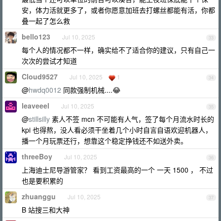
安，体力活就更多了，或者你愿意加班去打螺丝都能有活，你都
叠一起了怎么救
bello123
Jul 10, 2025
33
每个人的情况都不一样，确实给不了适合你的建议，只有自己一
次次的尝试才知道
Cloud9527
Jul 10, 2025
1
34
@
hwdq0012
同款强制机械....😂
leaveeel
Jul 10, 2025
35
@
stillsilly
素人不签 mcn 不可能有人气，签了每个月流水时长的
kpi 也得熬，没人看必须干坐着几个小时自言自语欢迎机器人，
播一个月玩票还行，想靠这个稳定挣钱还不如送外卖。
threeBoy
Jul 10, 2025
36
上海迪士尼导游管家？ 看到工资最高的一个 一天 1500 ， 不过
也是要积累的
zhuanggu
Jul 10, 2025
37
B 站搜三和大神