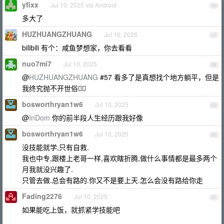
yfixx
Jul 10, 2025 via Android
56
多大了
HUZHUANGZHUANG
Jul 10, 2025
57
bilibili 有个：咸鱼梦想家，你去看看
nuo7mi7
Jul 10, 2025
58
@
HUZHUANGZHUANG
#57 看多了是真想找个地方躺平，但是
我终究抛不开世俗😮‍💨
bosworthryan1w6
Jul 10, 2025
59
@
InDom
你的前半段人生经历跟我好像
bosworthryan1w6
Jul 10, 2025
60
没技能就学,只有自救.
我也中专,跟楼上老哥一样,喜欢瞎折腾,做什么事情都是最多两个
月我就没兴趣了.
只管去做.总会有路的.你又不是要上天.怎么会没有路给你走
Fading2276
Jul 10, 2025
61
如果能吃上饭，就抓紧学技能吧