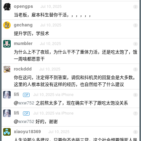
opengps
Jul 10, 2025
2
当老板，雇本科生替你干活，，，，，，
gechang
Jul 10, 2025
3
提升学历，学技术
mumbler
Jul 10, 2025
4
为什么上不了夜班，为什么干不了重体力活，还是吃太饱了，饿
一周啥都愿意干
rockddd
Jul 10, 2025
5
你在这问，注定得不到答案，调侃和抖机灵的回复会是大多数。
这里的人根本就没有这样的经历，也自然给不了什么建议
lifi
Jul 10, 2025 via iPhone
OP
6
@
wxw752
之前熬太多了，现在确实干不了跟吃太饱没关系
lifi
Jul 10, 2025 via iPhone
OP
7
@
wxw752
好的，谢谢
xiaoyu18369
Jul 10, 2025
8
人生没那么多建议，只要你不去碰三贷，这个社会想要饿死人是