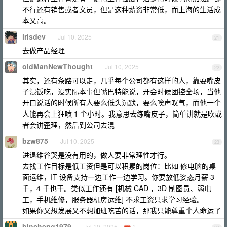
不行还有销售或者文员，但是这种薪资非常低，而上海的生活成
本又高。
irisdev
Jul 10, 2025
21
去做产品经理
oldManNewThought
Jul 10, 2025
22
其实，还有条路可以走，几乎每个公司都有这样的人，靠耍嘴皮
子混饭吃，没实际本事但嘴巴特能说，开会时候团控全场，当他
开口说话的时候所有人要么低头沉默，要么唉声叹气，而他一个
人能再会上狂喷 1 个小时。我意思去练嘴皮子，简单讲就是吹或
者会讲歪理，然后到公司去混
bzw875
Jul 10, 2025
23
进退维谷哭是没有用的，做人要非常理性才行。
去找工作目标是低工资但是可以积累的岗位：比如 修电脑的桌
面运维，IT 设备支持一边工作一边学习。你要放低姿态月薪 3
千，4 千也干。类似工作还有 [机械 CAD ，3D 制图员、弱电
工，手机维修，服务器机房运维] 不求工资只求学习经验。
如果你又想发展又不想加班吃苦的话，那我只能尊重个人命运了
bincheng1979
Jul 10, 2025
1