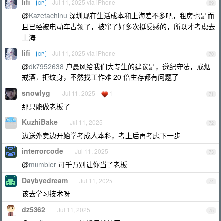
lifi
Jul 11, 2025 via iPhone
OP
69
@
Kazetachinu
深圳现在生活成本和上海差不多吧，租房也是而
且已经被电动车占领了，被窜了好多次挺反感的，所以才考虑去
上海
lifi
Jul 11, 2025 via iPhone
OP
70
@
dk7952638
户晨风给我们大专生的建议是，遵纪守法，戒烟
戒酒，拒纹身，不然找工作难 20 倍生存都有问题了
snowlyg
Jul 11, 2025
1
71
那只能做老板了
KuzhiBake
Jul 11, 2025
72
边送外卖边开始学考成人本科，考上后再考虑下一步
interrorcode
Jul 11, 2025
73
@
mumbler
可千万别让你当了老板
Daybyedream
Jul 11, 2025
74
该去学习技术呀
dz5362
Jul 11, 2025
75