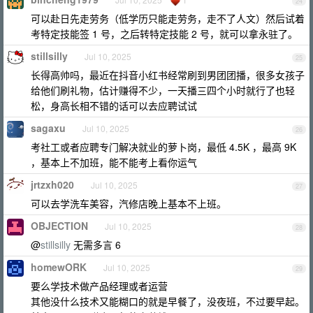
24
可以赴日先走劳务（低学历只能走劳务，走不了人文）然后试着
考特定技能签 1 号，之后转特定技能 2 号，就可以拿永驻了。
stillsilly
Jul 10, 2025
25
长得高帅吗，最近在抖音小红书经常刷到男团团播，很多女孩子
给他们刷礼物，估计赚得不少，一天播三四个小时就行了也轻
松，身高长相不错的话可以去应聘试试
sagaxu
Jul 10, 2025
26
考社工或者应聘专门解决就业的萝卜岗，最低 4.5K ，最高 9K
，基本上不加班，能不能考上看你运气
jrtzxh020
Jul 10, 2025
27
可以去学洗车美容，汽修店晚上基本不上班。
OBJECTION
Jul 10, 2025
28
@
stillsilly
无需多言 6
homewORK
Jul 10, 2025
29
要么学技术做产品经理或者运营
其他没什么技术又能糊口的就是早餐了，没夜班，不过要早起。