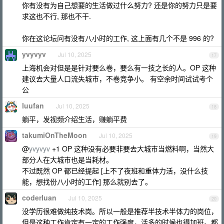
你有没有为自己想要的生活做过什么努力? 还是你的努力只是要
求这也不行, 那也不干.
你在这论坛问有没有八小时的工作, 这上面有几个不是 996 的?
yvyvyv
Jul 10, 2025
17
上海机会对但是是针对要么卷，要么有一技之长的人。OP 这种
建议去大量人口流失城市，不卷竞争小。 有空余时间试试考个
公
luufan
Jul 10, 2025
18
躺平，发视频介绍生活，赚躺平费
takumiOnTheMoon
Jul 10, 2025
19
@
yvyvyv
+1 OP 这种没有必要非要去大城市当燃料啊，当然大
部分人在大城市也是当耗材。
不过既然 OP 都已经提起 [上不了夜班和重体力活，没什么技
能，想找份八小时的工作] 那么就别去了。
coderluan
Jul 10, 2025
20
没学历很难做纯技术岗。所以一般是推荐半技术半体力的岗位，
但是这种工作肯定有一定的工作强度，活多的时候也得加班。都