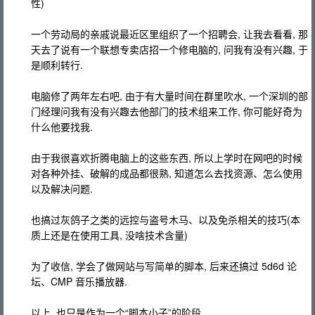
性)
一个劳动局的亲戚说最近区里组织了一个招聘会, 让我去看看, 那
天去了说有一个联想专卖店招一个修电脑的, 问我有没有兴趣, 于
是顺利转行.
电脑修了两年左右吧, 由于有大量时间在群里吹水, 一个深圳的部
门经理问我有没有兴趣去他部门的技术组来工作, 你可能好奇为
什么他要找我.
由于我很喜欢折腾电脑上的这些东西, 所以上学时在网吧的时候
对各种外挂、破解的成品都很熟, 知道怎么去找资源、怎么使用
以及解决问题.
也搞过灰鸽子之类的远控与盗号木马、以及免杀相关的技巧(本
质上还是在使用工具, 没啥技术含量)
为了收信, 学会了做网站与写简单的脚本, 后来还搞过 5d6d 论
坛、CMP 音乐播放器.
以上, 也只是作为一个“脚本小子”的阶段