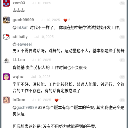
xvm03
Jul 10, 2025
38
👍👍👍
guch99999
Jul 10, 2025
5
39
@
InDom
时代不一样了。 你现在初中辍学试试找找开发工作。
stillsilly
Jul 10, 2025
40
@
leaveeel
男团不需要说话呀，跳舞的，运动量也不大，基本都是些手势舞
LLLeo
Jul 10, 2025
41
肯德基 麦当劳招人的 工作时间也不会很长
wqhui
Jul 10, 2025
42
学历不好、没技能、工作比较轻松、普通人能做、钱还行，全符
合的工作不存在，有的话肯定被卷没了
InDom
Jul 10, 2025
9
43
@
guch99999
#39 每个版本有每个版本的答案, 其实我也完全是
狗屎运.
但我想表达的是: 没有不用努力就能得到的答案.