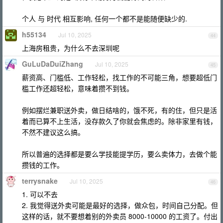
个人 与 时代 相互影响, 任何一个都不是能随便缺少的.
h55134
Jul 10, 2025
44
上海房租贵，为什么不去深圳呢
GuLuDaDuiZhang
Jul 10, 2025
45
薪资高、门槛低、工作轻松，找工作的不可能三角，想要超低门
槛工作还超轻松，意味着攒不到钱。
例如摆烂兼职送外卖，做日结啥的，饿不死，有的住，但只是活
着而已算不上生活，没存款久了你就会焦虑的。除非家里有钱，
不然不建议这么搞。
所以普遍的选择都是要么学技能提学历，要么卖体力，去做个能
攒钱的工作。
terrysnake
Jul 10, 2025
46
1. 可以不去
2. 我觉得送外卖可能是最好的选择，做众包，时间自己分配。但
这样的话，就不要想着别的外卖员 8000-10000 的工资了。付出