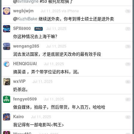
@
avrillavigne
#53 被托尼给搞了
wegbjwjm
Jul 11, 2025 via iPhone
76
@
KuzhiBake
继续送外卖，你考到博士硕士还是送外卖
SPX6900
Jul 11, 2025
PRO
77
你这种情况去上海干嘛？
wengang285
Jul 11, 2025
78
润去发达国家，才是底层逆天改命的最有效手段
HENQIGUAI
Jul 11, 2025
79
搞英语 ，弄个带学位证的本科，润。
wxVIP
Jul 11, 2025
80
奶茶店。
fengye0509
Jul 11, 2025
81
做自媒体，拍段子，然后带货，年入百万，哈哈哈
Kairo
Jul 11, 2025
82
我记得有一部电影叫<鸭王>