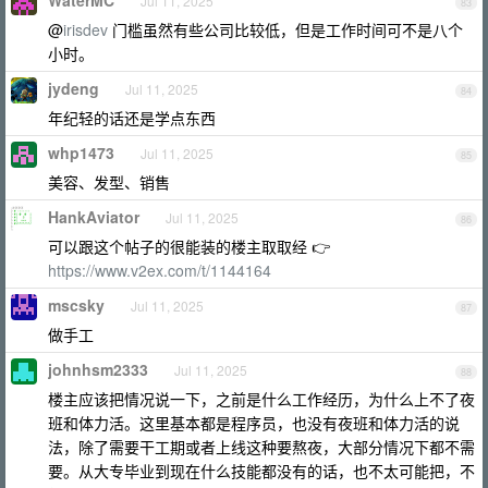
WaterMC
Jul 11, 2025
83
@
irisdev
门槛虽然有些公司比较低，但是工作时间可不是八个
小时。
jydeng
Jul 11, 2025
84
年纪轻的话还是学点东西
whp1473
Jul 11, 2025
85
美容、发型、销售
HankAviator
Jul 11, 2025
86
可以跟这个帖子的很能装的楼主取取经 👉
https://www.v2ex.com/t/1144164
mscsky
Jul 11, 2025
87
做手工
johnhsm2333
Jul 11, 2025
88
楼主应该把情况说一下，之前是什么工作经历，为什么上不了夜
班和体力活。这里基本都是程序员，也没有夜班和体力活的说
法，除了需要干工期或者上线这种要熬夜，大部分情况下都不需
要。从大专毕业到现在什么技能都没有的话，也不太可能把，不