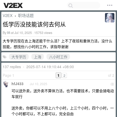
V2EX
职场话题
›
低学历没技能该何去何从
By
lifi
at Jul 10, 2025 · 15753 views
大专学历现在去上海还能干什么活？上不了夜班和重体力活，没什么
技能，想找份八小时的工作，求指导谢谢
大专学历
上海
八小时工作
137 replies
•
2025-07-14 19:10:44 +08:00
Page 1
1
of 2
2
hfJ433
Jul 10, 2025
1
可以送外卖，送外卖不算体力活，也不需要技术，只要会骑电动
车就行
送外卖，你都可以不用上八个小时，上三个小时，四个小时，一
个小时都可以，不上都可以，完全自由