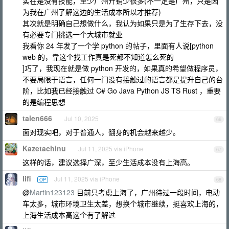
实在是没有技能，至少广州开销少很多(不一定是广州，只是因
为我在广州了解这边的生活成本所以才推荐)
其次就是明确自己想做什么，我认为如果只是为了生存下去，没
有必要专门挑选一个大城市就业
我看你 24 年发了一个学 python 的帖子，里面有人说[python
web 的，靠这个找工作真是死都不知道怎么死的
]巧了，我现在就是做 python 开发的，如果真的希望做程序员，
不要局限于语言，任何一门没有接触过的语言都是提升自己的台
阶，比如我已经接触过 C# Go Java Python JS TS Rust ，重要
的是编程思想
talen666
Jul 10, 2025
66
面对现实吧，对于普通人，翻身的机会越来越少。
Kazetachinu
Jul 11, 2025 via iPhone
67
这样的话，建议选择广深，至少生活成本没有上海高。
lifi
Jul 11, 2025 via iPhone
OP
68
@
Martin123123
目前只考虑上海了，广州待过一段时间，电动
车太多，城市环境卫生太差，想换个城市继续，挺喜欢上海的，
上海生活成本高这个有了解过