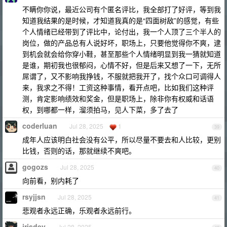
不瞒你你说，最近公司有个匿名评比，我全部打了好评，等到我
知道我结果的是时候，才知道我真的是“四面树敌”的感觉，有些
个人情绪已经带到了评比中，论付出，我一个人顶了三个半人的
岗位，做的产品总有人说好坏，职场上，只要他觉得你不爽，逮
到机会就会给你穿小鞋，甚至那些个人情绪明显到我一猜就知道
是谁，期初我也很郁闷，心情不好，但是后来又想了一下，无所
屌谓了，又不影响我挣钱，不服就把我开了，找个众口可调得人
来，我求之不得！工资这种事情，看开点吧，比如我们这种评
测，肯定影响绩效和奖金，但是职场上，除非你有权威和话语
权，到哪都一样，溜须拍马，见人下菜，多了去了
coderluan
Jul 28, 2025
1
39
成年人应该明白社会没有公平，所以尽量不要去和人比较，更别
比钱，否则的话，那就继续不爽吧。
gogozs
Jul 28, 2025
40
向前看，别内耗了
rsyjjsn
Jul 28, 2025
41
悲观者永远正确，乐观者永远前行。
irisdev
Jul 28, 2025