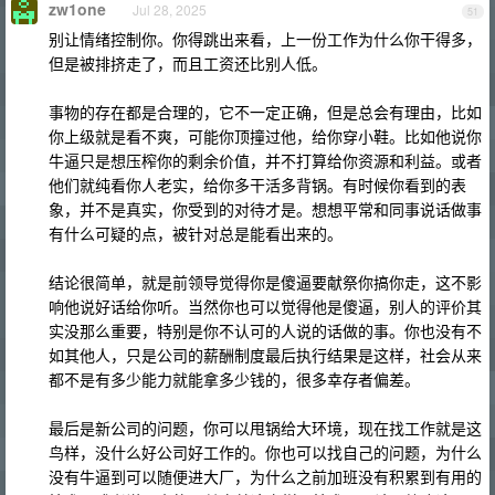
zw1one
Jul 28, 2025
51
别让情绪控制你。你得跳出来看，上一份工作为什么你干得多，
但是被排挤走了，而且工资还比别人低。
事物的存在都是合理的，它不一定正确，但是总会有理由，比如
你上级就是看不爽，可能你顶撞过他，给你穿小鞋。比如他说你
牛逼只是想压榨你的剩余价值，并不打算给你资源和利益。或者
他们就纯看你人老实，给你多干活多背锅。有时候你看到的表
象，并不是真实，你受到的对待才是。想想平常和同事说话做事
有什么可疑的点，被针对总是能看出来的。
结论很简单，就是前领导觉得你是傻逼要献祭你搞你走，这不影
响他说好话给你听。当然你也可以觉得他是傻逼，别人的评价其
实没那么重要，特别是你不认可的人说的话做的事。你也没有不
如其他人，只是公司的薪酬制度最后执行结果是这样，社会从来
都不是有多少能力就能拿多少钱的，很多幸存者偏差。
最后是新公司的问题，你可以甩锅给大环境，现在找工作就是这
鸟样，没什么好公司好工作的。你也可以找自己的问题，为什么
没有牛逼到可以随便进大厂，为什么之前加班没有积累到有用的