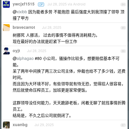
ywcjxf1515
Jul 28, 2025 via Android
OP
84
@
xixibb
因为能者多劳 不能抱怨 最后强度大到我顶撞了领导 顶
撞了甲方
bravecarrot
Jul 28, 2025
85
树挪死 人挪活， 过去的事情不值得再消耗精力。
现在最好的办法就是赶紧下一份工作
oyjt
Jul 28, 2025
86
@
alphagao
#80 小公司，骚操作比较多，想要赔偿基本不可
能。
呆了两年中间换了两三次公司主体，仲裁也给不了多少钱，还费
时间。
而且因为大环境不好，有些领导就有恃无恐，觉得招人很容易，
然后就使命压榨员工，加班更是家常便饭。
这群领导没任何能力，天天跪舔老板，闲着无聊了就找事情折腾
员工。
结局是，不久之后公司就倒闭了。
xuanbg
Jul 29, 2025
87