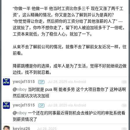
“你做一半 他做一半 他当时工资比你多三千 现在又涨了两千工
资”，这么精确的情况，你又是怎么了解到并认为是真的？
“你觉觉得让你走，然后把你的工资分给了其他涨薪的人了” ---
这就扯了，你咋不想你走了，留下的人被迫加班多干了一倍呢，
工资本来就低，为了稳住人心，就加了一下。
从来不去了解前公司的情况，就像不去了解前女友近况一样，往
前看。
降薪跳槽是你的选择，成年人是为了生活，觉得不好就继续边做
边找，找不到就忍着。
ywcjxf1515
Jul 28, 2025 via Android
OP
13
@
niboy
当时就是 pua 啊 能者多劳 这个大项目靠你了 这种话啊
然后就坑次坑次加班
ywcjxf1515
Jul 28, 2025 via Android
OP
14
@
niboy
一个还在的同事最近得到机会去维护公司的审批系统看
到薪资情况了
kevinz26
Jul 28, 2025
15