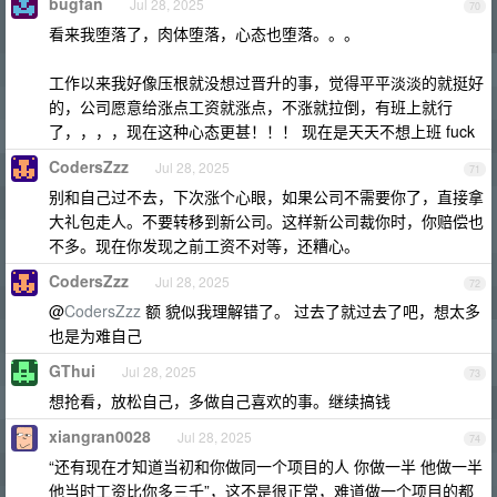
bugfan
Jul 28, 2025
70
看来我堕落了，肉体堕落，心态也堕落。。。
工作以来我好像压根就没想过晋升的事，觉得平平淡淡的就挺好
的，公司愿意给涨点工资就涨点，不涨就拉倒，有班上就行
了，，，，现在这种心态更甚！！！ 现在是天天不想上班 fuck
CodersZzz
Jul 28, 2025
71
别和自己过不去，下次涨个心眼，如果公司不需要你了，直接拿
大礼包走人。不要转移到新公司。这样新公司裁你时，你赔偿也
不多。现在你发现之前工资不对等，还糟心。
CodersZzz
Jul 28, 2025
72
@
CodersZzz
额 貌似我理解错了。 过去了就过去了吧，想太多
也是为难自己
GThui
Jul 28, 2025
73
想抢看，放松自己，多做自己喜欢的事。继续搞钱
xiangran0028
Jul 28, 2025
74
“还有现在才知道当初和你做同一个项目的人 你做一半 他做一半
他当时工资比你多三千”，这不是很正常，难道做一个项目的都