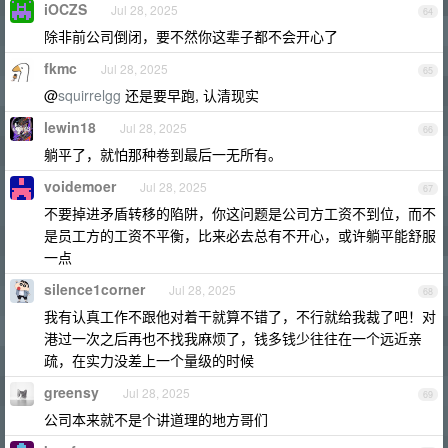
iOCZS
Jul 28, 2025
64
除非前公司倒闭，要不然你这辈子都不会开心了
fkmc
Jul 28, 2025
65
@
squirrelgg
还是要早跑, 认清现实
lewin18
Jul 28, 2025
66
躺平了，就怕那种卷到最后一无所有。
voidemoer
Jul 28, 2025
67
不要掉进矛盾转移的陷阱，你这问题是公司方工资不到位，而不
是员工方的工资不平衡，比来必去总有不开心，或许躺平能舒服
一点
silence1corner
Jul 28, 2025
68
我有认真工作不跟他对着干就算不错了，不行就给我裁了吧！对
港过一次之后再也不找我麻烦了，钱多钱少往往在一个远近亲
疏，在实力没差上一个量级的时候
greensy
Jul 28, 2025
69
公司本来就不是个讲道理的地方哥们