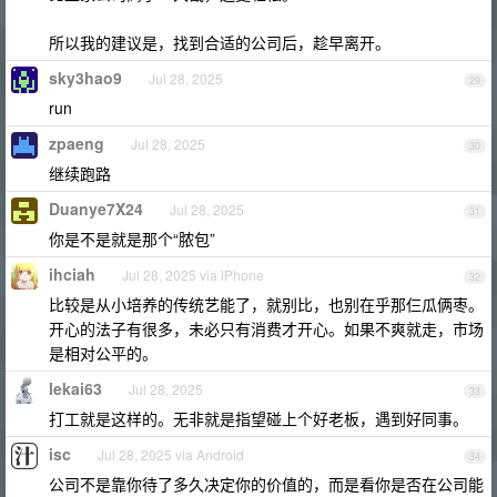
所以我的建议是，找到合适的公司后，趁早离开。
sky3hao9
Jul 28, 2025
29
run
zpaeng
Jul 28, 2025
30
继续跑路
Duanye7X24
Jul 28, 2025
31
你是不是就是那个“脓包”
ihciah
Jul 28, 2025 via iPhone
32
比较是从小培养的传统艺能了，就别比，也别在乎那仨瓜俩枣。
开心的法子有很多，未必只有消费才开心。如果不爽就走，市场
是相对公平的。
lekai63
Jul 28, 2025
33
打工就是这样的。无非就是指望碰上个好老板，遇到好同事。
isc
Jul 28, 2025 via Android
34
公司不是靠你待了多久决定你的价值的，而是看你是否在公司能