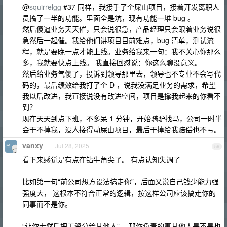
@
squirrelgg
#37 同样，我接手了个屎山项目，接着开发离职人
员搞了一半的功能。里面全是坑，现有功能一堆 bug 。
然后傻逼业务天天催，只会说很急，产品经理只会跟着业务说很
急然后一起催。我给他们讲项目目前难点，bug 清单，测试流
程，就是要晚一点才能上线。业务给我来一句：我不关心你那么
多，我就要快点上线。 我直接回怼说：你这么聊没意义。
然后给业务气傻了，投诉到领导那里去，领导也不专业不会写代
码的，最后绩效给我打了个 D ，说我没满足业务的需求，希望
我以后改进，我直接说没有改进空间，项目是撑我起来的你看不
到？
现在天天到点下班，不多呆 1 分钟，开始骑驴找马，公司一时半
会干不掉我，没人接得动屎山项目，最后干掉给我赔偿也不亏。
vanxy
Jul 28, 2025
56
看下来感觉是有点在钻牛角尖了。 有点认知失调了
比如第一句“前公司想方设法搞走你”，后面又说自己钱少能力强
强度大， 这根本不符合正常的逻辑，按这样公司应该搞走你的
同事而不是你。
“让你走然后把工资分给其他人”， 那你负责的事其他人是不是也