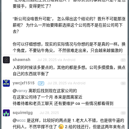
要接手，变得更忙了？
“新公司没啥晋升可能”， 怎么得出这个结论的？晋升不可能那涨
薪呢？ 为什么一开始要降薪选择这个公司而不是在前公司苟下
去？
你可以仔细想想，现实的实际情况与你想的是不是真的一样。换
个角度，不要钻牛角尖， 不然很难走出来，只会越来越偏激的
shawnsh
Jul 28, 2025 via Android
57
入职的时候该多要点的，其他的都是多想。公司多摸摸鱼，搞点
自己的东西就平衡了
ywcjxf1515
Jul 28, 2025 via Android
OP
58
@
vanxy
离职后找到现在这家公司的
在这家公司待了一个月 本来是图离家近
待着待着和老员工聊天 还有要维护 oa 一些情况都看得到
squirrelgg
Jul 28, 2025
59
@
wccc
是这样，比较好的两点是 1.老大人不错，也是很牛逼的
代码人，不然早撑不住了
2.给的钱还行，但是这两年来有点