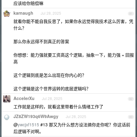
应该给你赔偿嘛
karnaugh
Jul 28, 2025
81
就看你能不能自我反思了，如果你永远觉得我技术这么厉害，凭
什么？
那么你永远得不到真正的答案
你想想：能力强就要工资高这个逻辑，抽象一下，能力强 = 回报
高
这个逻辑到底是怎么出现在你内心的？
这个逻辑是这个世界运转的底层逻辑吗？
AccelerXu
Jul 28, 2025
82
工作就是这样的，就看这里带着什么情绪工作了
JZ8ZW193q6W9Awgy
Jul 28, 2025
83
@
ywcjxf1515
#13 那又为什么想方设法搞你走你呢？你这话前
后逻辑不对啊。