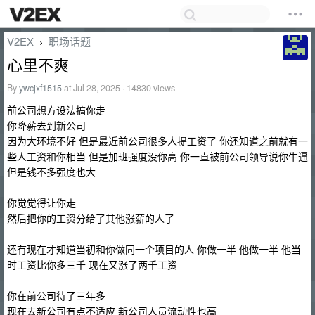
V2EX
职场话题
›
心里不爽
By
ywcjxf1515
at Jul 28, 2025 · 14830 views
前公司想方设法搞你走
你降薪去到新公司
因为大环境不好 但是最近前公司很多人提工资了 你还知道之前就有一
些人工资和你相当 但是加班强度没你高 你一直被前公司领导说你牛逼
但是钱不多强度也大
你觉觉得让你走
然后把你的工资分给了其他涨薪的人了
还有现在才知道当初和你做同一个项目的人 你做一半 他做一半 他当
时工资比你多三千 现在又涨了两千工资
你在前公司待了三年多
现在去新公司有点不适应 新公司人员流动性也高