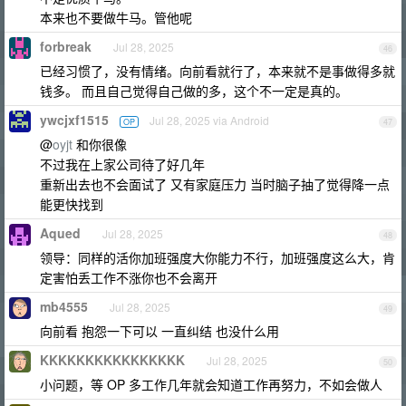
本来也不要做牛马。管他呢
forbreak
Jul 28, 2025
46
已经习惯了，没有情绪。向前看就行了，本来就不是事做得多就
钱多。 而且自己觉得自己做的多，这个不一定是真的。
ywcjxf1515
Jul 28, 2025 via Android
OP
47
@
oyjt
和你很像
不过我在上家公司待了好几年
重新出去也不会面试了 又有家庭压力 当时脑子抽了觉得降一点
能更快找到
Aqued
Jul 28, 2025
48
领导：同样的活你加班强度大你能力不行，加班强度这么大，肯
定害怕丢工作不涨你也不会离开
mb4555
Jul 28, 2025
49
向前看 抱怨一下可以 一直纠结 也没什么用
KKKKKKKKKKKKKKKK
Jul 28, 2025
50
小问题，等 OP 多工作几年就会知道工作再努力，不如会做人