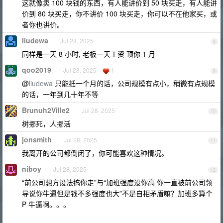
这就像卖 100 块钱的东西，有人能讲价到 50 块买走，有人能讲
价到 80 块买走，你不讲价 100 块买走，你可以不在他家买，或
者你也讲价。
liudewa
Jul 28, 2025
8
同样是一天 8 小时, 老板一天工资 顶你 1 月
qoo2019
Jul 28, 2025
1
9
@
liudewa
只能抵一个月的话，公司规模有点小，稍微有点规模
的话，一年到几十年不等
Brunuh2Ville2
Jul 28, 2025
10
树挪死，人挪活
jonsmith
Jul 28, 2025
11
我离开的公司都倒闭了，你可能喜欢这种情况。
niboy
Jul 28, 2025
12
“前公司想方设法搞你走”与“加班强度没你高 你一直被前公司领
导说你牛逼但是钱不多强度也大”不是自相矛盾嘛？加班多算个
P 牛逼啊。。。