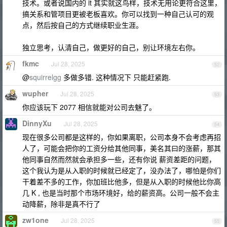
技术。或者说国内的 it 其实就这鸟样，技术无用论更符合这里，
搞关系和管项目更被老板喜欢。你可以找到一种自己认可的观
点，然后按自己的方式继续职业生涯。
独立思考，认清自己，做更好的自己，别让环境左右你。
fkmc
Jul 28, 2025
52
@
squirrelgg
多做多错. 这种情况下 只能赶紧跑.
wupher
Jul 28, 2025
53
你应该玩下 2077 相信就能对公司去魅了。
DinnyXu
Jul 28, 2025
54
现在很多公司都是这样的，你如果离职，公司本身不会考虑再招
人了，可能会把你的工资分给其他同事，美名其曰的涨薪，那其
他同事自然而然就会承担多一些，还有你说 薪资差距的问题，
这个我认为是从入职的时候就已经定了，没办法了，哪怕是你们
干着差不多的工作，你加班比他多，但是从入职的时候他比你高
几 K , 也是当时那个市场环境好，给的薪资高。公司一般不会主
动降薪，除非是真不行了
zw1one
Jul 28, 2025
55