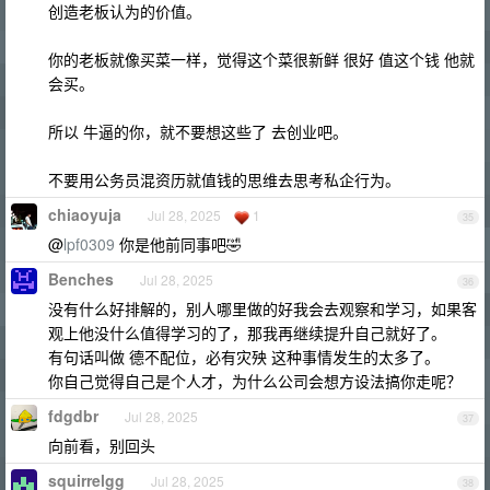
创造老板认为的价值。
你的老板就像买菜一样，觉得这个菜很新鲜 很好 值这个钱 他就
会买。
所以 牛逼的你，就不要想这些了 去创业吧。
不要用公务员混资历就值钱的思维去思考私企行为。
chiaoyuja
Jul 28, 2025
1
35
@
lpf0309
你是他前同事吧🤣
Benches
Jul 28, 2025
36
没有什么好排解的，别人哪里做的好我会去观察和学习，如果客
观上他没什么值得学习的了，那我再继续提升自己就好了。
有句话叫做 德不配位，必有灾殃 这种事情发生的太多了。
你自己觉得自己是个人才，为什么公司会想方设法搞你走呢？
fdgdbr
Jul 28, 2025
37
向前看，别回头
squirrelgg
Jul 28, 2025
38