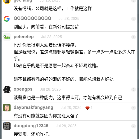
2
没有情绪，公司就是这样，工作就是这样
QQQQQQQQQQQ
Jul 28, 2025
3
别回头，向前看，在新公司提加薪
peteretep
Jul 28, 2025
4
也许你觉得别人站着说话不腰疼，
但是我想说，差这点钱都是轻微误差，多一点少一点没多少人在
乎。
比较在乎的是不是愿意一起奋斗不轻易跳槽。
跳不跳都有混的好的混的不好的，哪能总想着占好处。
opengps
Jul 28, 2025
5
谈薪资也是一种能力，这事得认可，才能有机会轮到自己
daybreakfangyang
Jul 28, 2025
1
6
有没有可能就是因为你加班太强了
dongdong12345
Jul 28, 2025
7
接受呗，还能咋样。