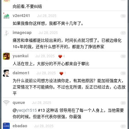
向前看,不要纠结
v2er4241
Jul 28, 2025
16
如果我像你这样想，我都不爽十几年了。
imagecap
Jul 28, 2025
17
痛苦和幸福都是比较出来的，时间长点就习惯了。已被边缘化
10+年的我，还有什么想不开的，都是为了挣钱养家
yuankui
Jul 28, 2025
4
18
人活在世上，大部分的不开心都来自于攀比
daimon1
Jul 28, 2025
1
19
为什么说前公司想方设法搞你走，有其他原因？能加班强度大，
正常情况下不可能搞你。不过也无所谓，反正已经过去，心态放
平
queue
Jul 28, 2025
20
@
ywcjxf1515
#13 这种话 领导用在了每一个人身上，当他需要
你的时候。但是不代表你很强，你最强
ebadao
Jul 28, 2025
21