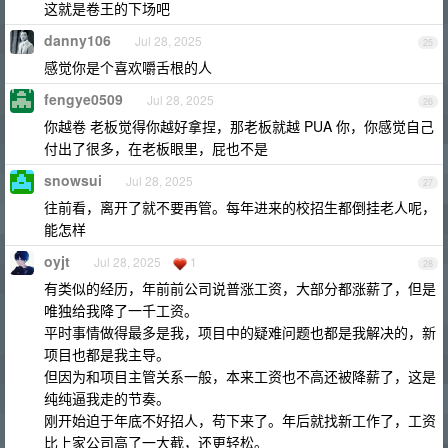
这就是卷王的下场吧
danny106
Jul 28, 2025
25
感觉你是个喜欢嚼舌根的人
fengye0509
Jul 28, 2025
26
你越卷 老板觉得你越好拿捏，那老板就越 PUA 你，你感觉自己
付出了很多，在老板眼里，屁也不是
snowsui
Jul 28, 2025
27
往前看，离开了就不要再管。每年进来的校招生都倒挂老人呢，
能怎样
oyjt
Jul 28, 2025
1
28
有类似的经历，年前前公司说普涨工资，大部分都涨薪了，但是
唯独给我降了一千工资。
平时事情做得最多是我，项目中的疑难问题也都是我解决的，新
项目也都是我主导。
但因为和项目主管关系一般，本来工资也不高还被降薪了，这是
纯纯逼我走的节奏。
刚开始迫于年底不好招人，苟下来了。年后就找新工作了，工资
比上家公司高了一大截，还更轻松。