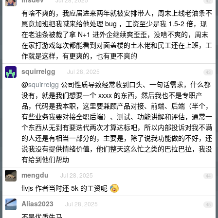
42
有啥不爽的，我应届进来两年就被安排带人，周末上线老油条不
愿意加班把我喊来给他处理 bug ，工资至少是我 1.5-2 倍，现
在老油条被裁了拿 N+1 进外企继续爽歪歪，没啥不爽的，周末
在家打游戏每次都能看到对面盖楼的土木佬和民工还在上班，工
作就是这样，有更爽的，也有更不爽的
squirrelgg
Jul 28, 2025
43
@
squirrelgg
公司性质导致经常收到口头、一句话需求，什么都
没有，就是我们想要一个 xxxx 的东西，然后我也不是专职产
品，代码是我本职，这里要兼顾产品对接、前端、后端（半个，
有些业务我要对接全职后端）、测试、功能讲解和评估，通常一
个东西从无到有要迭代两次才算达标吧，所以内部投诉对我不满
的人还是有相当一部分的，主要是，除了说我功能做的不好，还
说我没有提供情绪价值，他们整天这么忙之类的巴拉巴拉，我没
有给到他们帮助
mengdu
Jul 28, 2025
44
flvjs 作者当时还 5k 的工资呢
Alias2023
Jul 28, 2025
45
不是优质牛马。