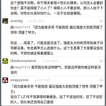
这个逻辑不对啊，你干得多拿得少性价比爆表，公司怎么会要赶
你走？莫不是得罪了小人了？得罪小人不要走啊，把小人给干下
去啊。你性价比高你怕什么，一言不合就是硬刚。
xuanbg
Jul 29, 2025
88
@
ywcjxf1515
「因为能者多劳 不能抱怨 最后强度大到我顶撞了
领导 顶撞了甲方」
你这……简直了，只能说是活该了。强度太大你和领导拍桌子对
骂都没事，你去搞甲方心态做什么。这个生意黄了大家都没饭吃
的啊，不把你搞走等着爆雷么
IAmAnonymous
Jul 29, 2025
89
@
ywcjxf1515
虽然我也有这种脾气，但是这样做你被这样是活
该的
snappyone
Jul 30, 2025
90
「因为能者多劳 不能抱怨 最后强度大到我顶撞了领导 顶撞了甲
方」
说白了 LZ 拎不清事情轻重缓急，加了不该加的班，怼了不该怼
的人，到头来还觉得自己委屈