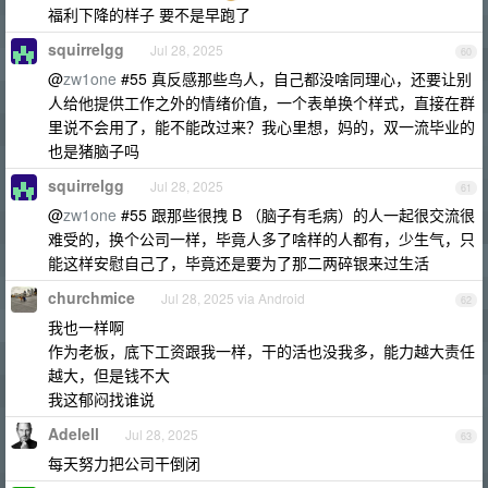
福利下降的样子 要不是早跑了
squirrelgg
Jul 28, 2025
60
@
zw1one
#55 真反感那些鸟人，自己都没啥同理心，还要让别
人给他提供工作之外的情绪价值，一个表单换个样式，直接在群
里说不会用了，能不能改过来？我心里想，妈的，双一流毕业的
也是猪脑子吗
squirrelgg
Jul 28, 2025
61
@
zw1one
#55 跟那些很拽 B （脑子有毛病）的人一起很交流很
难受的，换个公司一样，毕竟人多了啥样的人都有，少生气，只
能这样安慰自己了，毕竟还是要为了那二两碎银来过生活
churchmice
Jul 28, 2025 via Android
62
我也一样啊
作为老板，底下工资跟我一样，干的活也没我多，能力越大责任
越大，但是钱不大
我这郁闷找谁说
Adelell
Jul 28, 2025
63
每天努力把公司干倒闭