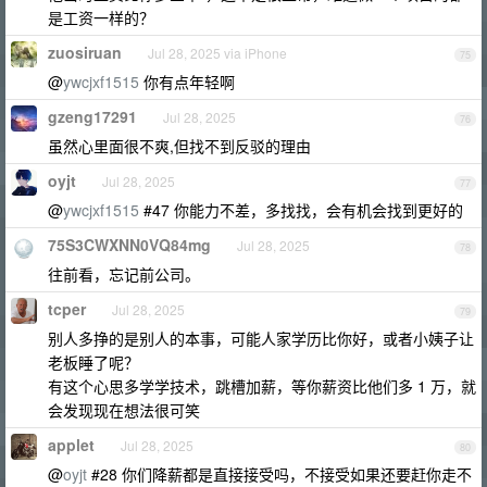
是工资一样的？
zuosiruan
Jul 28, 2025 via iPhone
75
@
ywcjxf1515
你有点年轻啊
gzeng17291
Jul 28, 2025
76
虽然心里面很不爽,但找不到反驳的理由
oyjt
Jul 28, 2025
77
@
ywcjxf1515
#47 你能力不差，多找找，会有机会找到更好的
75S3CWXNN0VQ84mg
Jul 28, 2025
78
往前看，忘记前公司。
tcper
Jul 28, 2025
79
别人多挣的是别人的本事，可能人家学历比你好，或者小姨子让
老板睡了呢？
有这个心思多学学技术，跳槽加薪，等你薪资比他们多 1 万，就
会发现现在想法很可笑
applet
Jul 28, 2025
80
@
oyjt
#28 你们降薪都是直接接受吗，不接受如果还要赶你走不