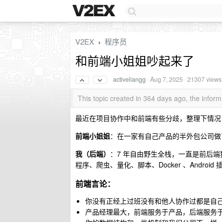
V2EX
程序员
›
和前端小姐姐吵起来了
activeliangg
·
Aug 7, 2025
· 21307 views
This topic created in 364 days ago, the info
最近在项目协作中和前端有些分歧，整理下情况
前端小姐姐
：在一家有自己产品的半外包公司做了
我（后端）
：7 年自由野生全栈，一直是前后端独立项目
程序、爬虫、量化、脚本、Docker 、Andro
前端言论：
你没有正经上过班没有和他人协作过都是自
产品经理最大，前端服务于产品，后端服务