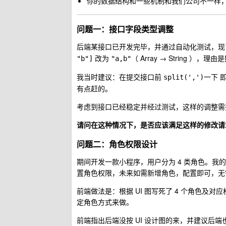
你的数据结构和一些机制和我们公司不一样
问题一：接口字段类型调整
后端某接口已开发完毕，并通过自动化测试，现
改为
（ Array → String ），理由
"b"]
"a,b"
我当时建议：在提交接口前
一下 
split(',')
有点赶的。
考虑到接口已经稳定并经过测试，这样的调整需要
请问在这种情况下，是否应该满足这样的修改请
问题二：角色权限设计
期间开发一款小程序，用户分为 4 类角色。我
置角色权限，未来如需新增角色，配置即可，无
前端做法是：根据 UI 图写死了 4 个角色
定角色方式来做。
前端指出后端没按 UI 设计图的来，并建议后端也