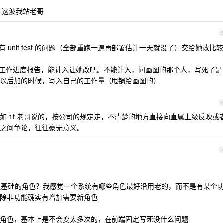
，这波我站老哥
 unit test 的问题（全部重跑一遍再部署估计一天就没了）交给她改比较
入工作进度报告，能计入让她改吧。不能计入，问画图的那个人，写死了是
以后加的时候，写入自己的工作量（甩锅给画图的）
如 1f 老哥说的，按公司的规定走，不清楚的地方直接向直属上级反映或
之间争论，往往豪无意义。
个更基础的角色？我感觉一个系统有哪些角色最好沿用老的，而不是有某个
除非功能确实有增加需要新角色
角色，基本上是不会变太多次的，在前端固定写死没什么问题