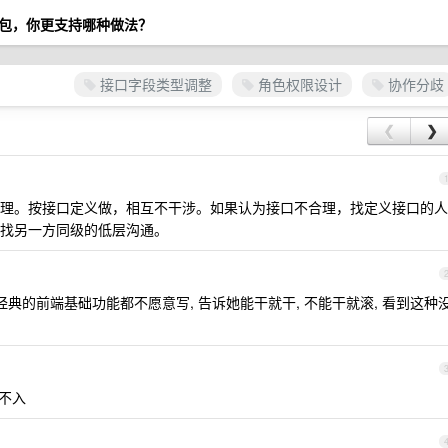
包，你更支持哪种做法？
接口字段类型调整
角色权限设计
协作分歧
❮
❯
理。按接口定义做，相互不干涉。如果认为接口不合理，找定义接口的人
找另一方同级的低层沟通。
经典的前端基础功能都不愿意写, 告诉她能干就干, 不能干就滚, 看到这种
孔不入