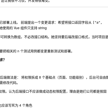
，这让我很不习惯，开发得很难受。
已部署上线。 前端提出一个变更请求：希望将接口返回字段从
["a", 
是她使用的 Vue 组件只支持 string
即可转换为数组，不必改接口结构。她坚持要后端改接口格式，当时项目
把相关的 n 个测试用例都变更重新测试和部署。
求？
的后端做法是： 将权限拆成 8 个基础点（页面、功能级别），后台可自由
需修改代码。
及对应权限。认为后端接口不应该做成动态权限配置，理由是她们公司都是按固
应该写死为 4 个角色