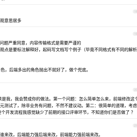
1
观意思居多
1
个问题严重同意，内容传输格式是需要严谨的
观点是要标注解释好，起码写文档写个例子（毕竟不同格式有不同的解析
个角色，后端多出的角色抛出不就好了，做个兜底。
2
题，如果是我，我会赞成你的做法。第一个问题：怎么简单怎么来，前端修改这
元测试了，除非业务有问题，不然不建议动。第二：很简单的道理，考虑
整个开发流程我感觉缺少了前期的接口评审环节，不知道你们是否做了 ？
2
谁来改，后端能力强后端来改，前端能力强前端来改。