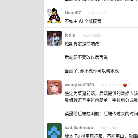
Geon97
Aug 7, 2025
不如由 AI 全部接管
iorilu
Aug 7, 2025
短期肯定是前端改
后端要不要改以后再说
当然了, 她不改你可以帮她改
wangtian2020
3
Aug 7, 2025
鉴定为菜逼前端，后端提供的数据应该
数组转逗号字符串简单，字符串分成数
菜逼前后端检测题：后端传过来的时间
sadj0aihnsdo
Aug 7, 2025
版本 T0 得用屌征服，不能用口，你