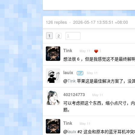
126 replies
•
2026-05-17 13:55:51 +08:00
1
2
Tink
1
May 11
想法很 6 ，但是我感觉这不是最终解
lauix
May 11
OP
@
Tink
苹果这是最佳解决方案了，没
402124773
May 11
可以考虑把这个东西，缩小点尺寸，内
题。
Tink
May 11
@
lauix
#2 这会和原本的蓝牙耳机冲突