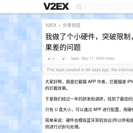
V2EX
分享创造
›
我做了个小硬件，突破限制，彻
果差的问题
lauix
·
May 11
· 8250 views
4
This topic created in 88 days ago, the infor
大家好啊，我是拦截猫 APP 作者，拦截猫是 i
的拦截效果。
于是我们经过一年的研发和调研，找到了最佳的
只有 U 盘大小，可以通过 APP 进行配置，用
简单来说：硬件会模拟蓝牙耳机协议(所以供电
则进行识别与处理。