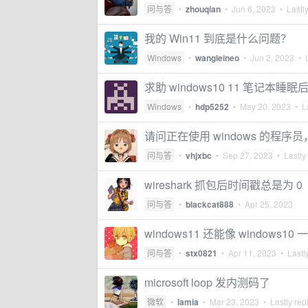
问与答
•
zhouqian
•
Jun 6, 2023
• Lastly
我的 Win11 到底是什么问题？
Windows
•
wangleineo
•
Jun 2, 2023
• L
求助 windows10 11 笔记本睡
Windows
•
hdp5252
•
May 20, 2023
• La
请问正在使用 windows 的程序员，你
问与答
•
vhjxbc
•
Sep 27, 2023
• Lastly
wireshark 抓包后时间戳总是为 0
问与答
•
blackcat888
•
Apr 25, 2023
windows11 还能像 windows
问与答
•
stx0821
•
Apr 11, 2023
• Lastly
microsoft loop 发内测码了
微软
•
lamia
•
Mar 23, 2023
• Lastly rep