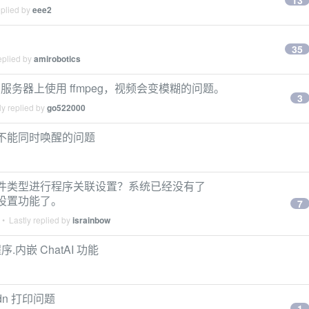
13
eplied by
eee2
35
eplied by
amirobotics
 服务器上使用 ffmpeg，视频会变模糊的问题。
3
y replied by
go522000
示器不能同时唤醒的问题
图片文件类型进行程序关联设置？系统已经没有了
序设置功能了。
7
• Lastly replied by
israinbow
嵌 ChatAI 功能
606dn 打印问题
1