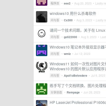
程序员
•
eee2
•
Aug 20, 2023
• Lastly r
windows10 用什么杀毒软件
问与答
•
Cx300
•
Aug 3, 2023
• Lastly r
请问一个技术问题，关于在 Linux
问与答
•
go522000
•
Aug 3, 2023
• Lastl
Windows10 笔记本外接双显
问与答
•
wmlz
•
Jul 12, 2023
Windows11 如何一次性对
Windows10 的图片默认应用程
问与答
•
Apol1oBelvedere
•
Jul 6, 2023
练手写了个文档转换、图片处理程序.内
分享创造
•
Rempage
•
Jun 26, 2023
HP LaserJet Professional P1