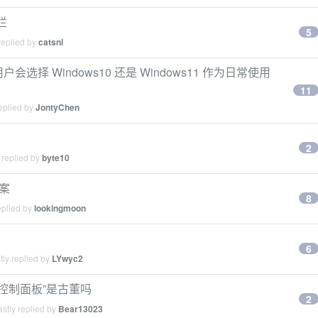
栏
5
replied by
catsnl
 用户会选择 Windows10 还是 Windows11 作为日常使用
11
eplied by
JontyChen
2
 replied by
byte10
方案
8
eplied by
lookingmoon
6
ly replied by
LYwyc2
障，“控制面板”是古董吗
2
stly replied by
Bear13023