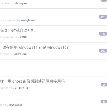
 replied by
zhouqian
21
astly replied by
wangleineo
眠后每 3 小时就自动开机
15
stly replied by
723X
在使用 windows11 还是 windows10？
26
 replied by
villivateur
10 一样，用 ghost 备份后到处还原直接用吗
2
 replied by
7RTDKSAK
5
lied by
issakchill