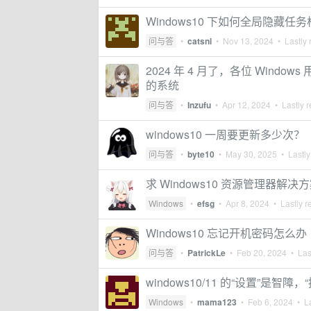
Windows10 下如何全局隐藏任务
问与答
•
catsnl
•
Nov 13, 2024
• Lastly 
2024 年 4 月了，各位 Windows
的系统
问与答
•
Inzufu
•
Apr 12, 2024
• Lastly r
windows10 一周要更新多少次？
问与答
•
byte10
•
May 30, 2025
• Lastly
求 Windows10 资源管理器解决
Windows
•
efsg
•
Apr 8, 2024
• Lastly r
Windows10 忘记开机密码怎么办
问与答
•
PatrickLe
•
Feb 20, 2024
• Last
windows10/11 的“设置”是智
Windows
•
mama123
•
Feb 6, 2024
• La