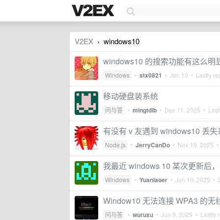
V2EX
windows10
›
windows10 的搜索功能有这么明显
Windows
•
stx0821
•
Jan 10
• Lastly re
移动硬盘装系统
问与答
•
mingtdlb
•
Dec 11, 2025
• Lastl
有没有 v 友遇到 windows10
Node.js
•
JerryCanDo
•
Nov 19, 2025
• 
我最近 windows 10 某次更
Windows
•
Yuanlaoer
•
Jun 10, 2025
• L
Window10 无法连接 WPA3 的
问与答
•
wuruxu
•
Jun 9, 2025
• Lastly 