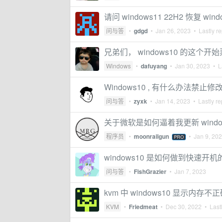
请问 windows11 22H2 恢复 w
问与答
•
gdgd
•
Jan 26, 2023
• Lastly re
兄弟们， windows10 的这
Windows
•
dafuyang
•
Jan 30, 2023
• La
Windows10 , 有什么办法禁止
问与答
•
zyxk
•
Jan 14, 2023
• Lastly re
关于微软是如何逼着我更新 window
程序员
•
moonrailgun
•
Jan 9, 20
PRO
windows10 是如何做到快速开机
问与答
•
FishGrazier
•
Jan 7, 2023
kvm 中 windows10 显示内存不
KVM
•
Friedmeat
•
Dec 30, 2022
• Lastl