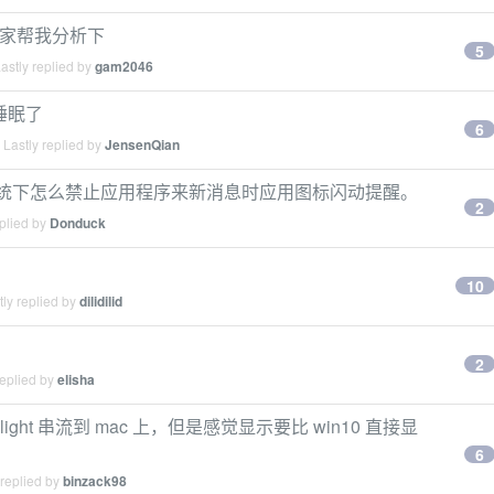
，大家帮我分析下
5
astly replied by
gam2046
不睡眠了
6
Lastly replied by
JensenQian
10 系统下怎么禁止应用程序来新消息时应用图标闪动提醒。
2
plied by
Donduck
10
ly replied by
dilidilid
2
replied by
elisha
oonlight 串流到 mac 上，但是感觉显示要比 win10 直接显
6
 replied by
binzack98