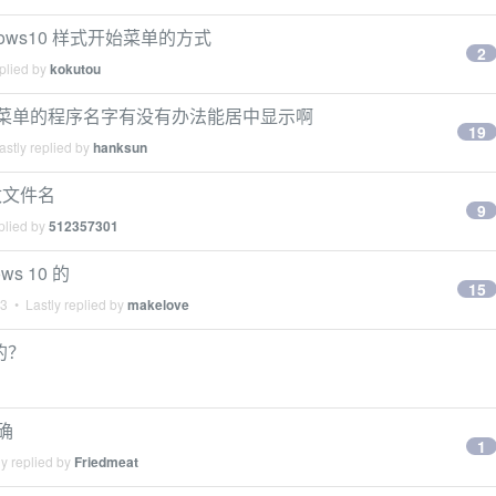
indows10 样式开始菜单的方式
2
plied by
kokutou
个开始菜单的程序名字有没有办法能居中显示啊
19
stly replied by
hanksun
修改文件名
9
plied by
512357301
s 10 的
15
23
• Lastly replied by
makelove
的？
正确
1
y replied by
Friedmeat