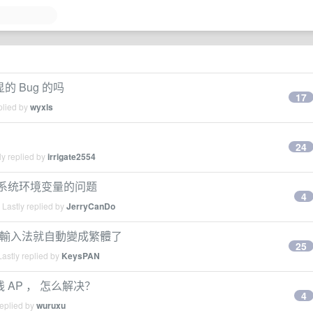
的 Bug 的吗
17
plied by
wyxls
24
y replied by
irrigate2554
 丢失系统环境变量的问题
4
Lastly replied by
JerryCanDo
新后，輸入法就自動變成繁體了
25
astly replied by
KeysPAN
无线 AP ， 怎么解决？
4
replied by
wuruxu