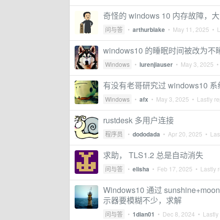
奇怪的 windows 10 内存故障
问与答
•
arthurblake
•
May 11, 2025
• L
windows10 的睡眠时间被改为
Windows
•
lurenjiauser
•
May 3, 2025
• 
有没有老哥研究过 windows
Windows
•
afx
•
May 3, 2025
• Lastly re
rustdesk 多用户连接
程序员
•
dododada
•
Apr 20, 2025
• Last
求助， TLS1.2 总是自动消失
问与答
•
elisha
•
Feb 17, 2025
• Lastly 
Windows10 通过 sunshine+m
示器要模糊不少，求解
问与答
•
1dian01
•
Dec 8, 2024
• Lastly