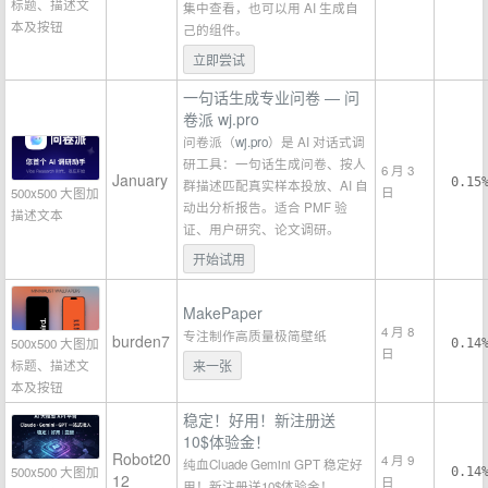
标题、描述文
集中查看，也可以用 AI 生成自
本及按钮
己的组件。
立即尝试
一句话生成专业问卷 — 问
卷派 wj.pro
问卷派（
wj.pro
）是 AI 对话式调
研工具：一句话生成问卷、按人
6 月 3
January
0.15
群描述匹配真实样本投放、AI 自
日
500x500 大图加
动出分析报告。适合 PMF 验
描述文本
证、用户研究、论文调研。
开始试用
MakePaper
4 月 8
专注制作高质量极简壁纸
burden7
500x500 大图加
0.14
日
标题、描述文
来一张
本及按钮
稳定！好用！新注册送
10$体验金！
Robot20
4 月 9
纯血Cluade Gemini GPT 稳定好
500x500 大图加
0.14
12
日
用！新注册送10$体验金！