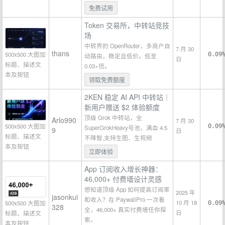
免费试用
Token 交易所，中转站竞技
场
中转界的 OpenRouter，多商户自
7 月 30
thans
500x500 大图加
0.09
动路由，稳定且低价。低至
日
标题、描述文
0.03×倍。
本及按钮
领取免费额度
2KEN 稳定 AI API 中转站｜
新用户赠送 $2 体验额度
顶级 Grok 中转站，全
Arlo990
7 月 30
500x500 大图加
0.09
SuperGrokHeavy号池，满血 4.5
9
日
标题、描述文
不降智,支持生图、生视频
本及按钮
立即体验
App 订阅收入增长神器：
46,000+ 付费墙设计灵感
想知道顶级 App 如何提高订阅率
2025 年
jasonkui
和收入？在 PaywallPro 一次看
10 月 18
500x500 大图加
0.09
328
全，46,000+ 真实付费墙任你探
日
标题、描述文
索。
本及按钮