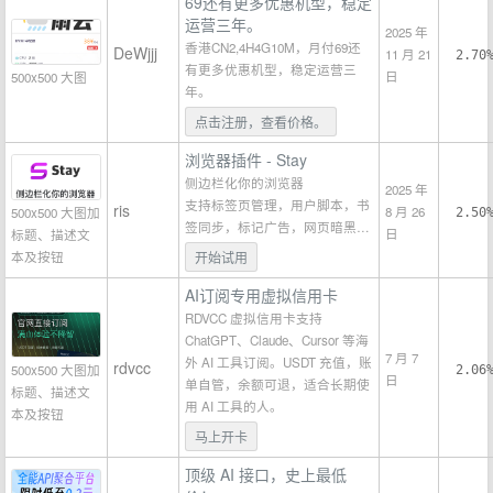
69还有更多优惠机型，稳定
运营三年。
2025 年
香港CN2,4H4G10M，月付69还
DeWjjj
11 月 21
2.70
有更多优惠机型，稳定运营三
日
500x500 大图
年。
点击注册，查看价格。
浏览器插件 - Stay
侧边栏化你的浏览器
2025 年
支持标签页管理，用户脚本，书
ris
8 月 26
500x500 大图加
2.50
签同步，标记广告，网页暗黑…
日
标题、描述文
本及按钮
开始试用
AI订阅专用虚拟信用卡
RDVCC 虚拟信用卡支持
ChatGPT、Claude、Cursor 等海
7 月 7
外 AI 工具订阅。USDT 充值，账
rdvcc
500x500 大图加
2.06
日
单自管，余额可退，适合长期使
标题、描述文
用 AI 工具的人。
本及按钮
马上开卡
顶级 AI 接口，史上最低