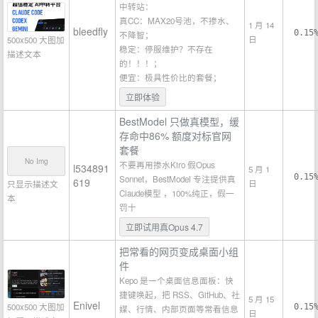
中转站：
真CC：MAX20号池，不掺水、
1 月 14
bleedfly
0.15
不降智；
日
500x500 大图加
稳定：停服维护？不存在
描述文本
的！！！；
便宜：极具性价比的套餐；
立即体验
BestModel 只做真模型，缓
存命中86% 额度对标官网
套餐
No Img
不要再用掺水Kiro 假Opus
l534891
5 月 1
0.15
Sonnet，BestModel 专注提供真
619
日
只显示描述文
Claude模型 ，100%纯正，假一
本
罚十
立即试用真Opus 4.7
把常看的网页变成桌面小组
件
Kepo 是一个桌面信息面板：快
捷键唤起，把 RSS、GitHub、社
5 月 15
Enivel
500x500 大图加
0.15
媒、行情、内部页面等常看信息
日