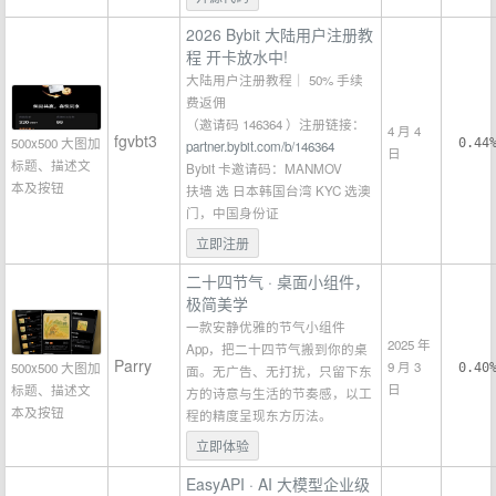
2026 Bybit 大陆用户注册教
程 开卡放水中!
大陆用户注册教程｜ 50% 手续
费返佣
（邀请码 146364 ）注册链接：
4 月 4
fgvbt3
500x500 大图加
0.44
partner.bybit.com/b/146364
日
标题、描述文
Bybit 卡邀请码：MANMOV
本及按钮
扶墙 选 日本韩国台湾 KYC 选澳
门，中国身份证
立即注册
二十四节气 · 桌面小组件，
极简美学
一款安静优雅的节气小组件
2025 年
App，把二十四节气搬到你的桌
Parry
9 月 3
500x500 大图加
0.40
面。无广告、无打扰，只留下东
日
标题、描述文
方的诗意与生活的节奏感，以工
本及按钮
程的精度呈现东方历法。
立即体验
EasyAPI · AI 大模型企业级