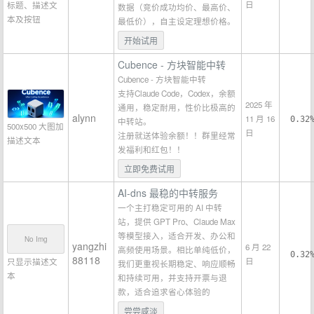
日
标题、描述文
数据（竞价成功均价、最高价、
本及按钮
最低价），自主设定理想价格。
开始试用
Cubence - 方块智能中转
Cubence - 方块智能中转
支持Claude Code，Codex，余额
2025 年
通用，稳定耐用，性价比极高的
alynn
11 月 16
0.32
中转站。
500x500 大图加
日
注册就送体验余额！！群里经常
描述文本
发福利和红包！！
立即免费试用
AI-dns 最稳的中转服务
一个主打稳定可用的 AI 中转
站，提供 GPT Pro、Claude Max
等模型接入，适合开发、办公和
No Img
yangzhi
6 月 22
高频使用场景。相比单纯低价，
0.32
88118
日
只显示描述文
我们更重视长期稳定、响应顺畅
本
和持续可用，并支持开票与退
款，适合追求省心体验的
尝尝咸淡