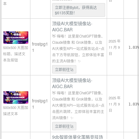
日
本
立即注册Bybit，获得高达
$6135奖励！
顶级AI大模型镜像站-
AIGC.BAR
👋 嗨咯！这里是ChatGPT镜像、
2025 年
Claude镜像 和 Grok镜像，以及
frostpg1
11 月 9
500x500 大图加
1.03
AI大模型API一站式服务站点~点
1
日
标题、描述文
击下方导航按钮，立即体验丰富
本及按钮
的主流AI镜像！✨
立即前往🚀
顶级AI大模型镜像站-
AIGC.BAR
👋 嗨咯！这里是ChatGPT镜像、
2025 年
Claude镜像 和 Grok镜像，以及
frostpg1
11 月 9
1.03
AI大模型API一站式服务站点~点
1
500x500 大图加
日
击图片跳转，立即体验丰富的主
描述文本
流AI镜像！✨
立即前往🚀
9db智能体量化策略竞技场