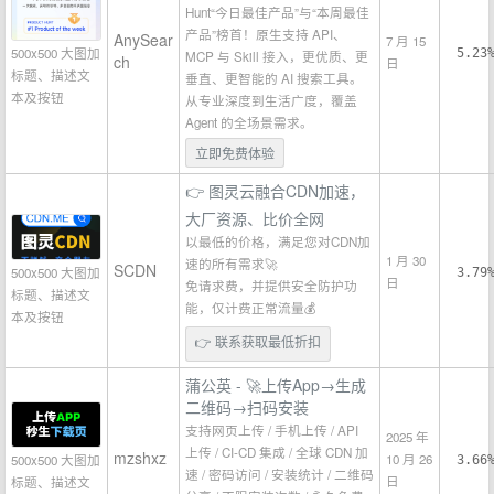
Hunt“今日最佳产品”与“本周最佳
产品”榜首！原生支持 API、
AnySear
7 月 15
500x500 大图加
5.23
MCP 与 Skill 接入，更优质、更
ch
日
标题、描述文
垂直、更智能的 AI 搜索工具。
本及按钮
从专业深度到生活广度，覆盖
Agent 的全场景需求。
立即免费体验
👉 图灵云融合CDN加速，
大厂资源、比价全网
以最低的价格，满足您对CDN加
1 月 30
速的所有需求🚀
SCDN
500x500 大图加
3.79
日
免请求费，并提供安全防护功
标题、描述文
能，仅计费正常流量💰
本及按钮
👉 联系获取最低折扣
蒲公英 - 🚀上传App→生成
二维码→扫码安装
支持网页上传 / 手机上传 / API
2025 年
上传 / CI-CD 集成 / 全球 CDN 加
mzshxz
10 月 26
500x500 大图加
3.66
速 / 密码访问 / 安装统计 / 二维码
日
标题、描述文