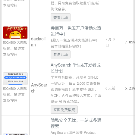
器，另可免费领取续费/升级/新
本及按钮
购代金券。
查看活动
券商万一免五开户活动火热
进行中！
daxiaoli
7 月 6
a股万一免五活动火热进行中！
500x500 大图加
7.85
an
日
留言就抽鼠标键盘！
标题、描述文
本及按钮
参与活动
AnySearch 学生&开发者成
长计划
学生教育邮箱、开发者 GitHub
一键认证，每日 2,000 次免费搜
AnySear
6 天前
500x500 大图加
5.23
索调用额度！原生支持 Skill、
ch
标题、描述文
MCP、API 三种接入方式，全面
本及按钮
覆盖 AI 搜索场景。
立即免费集成
隐私安全无忧，一站式多源
搜索
AnySearch 现已荣登 Product