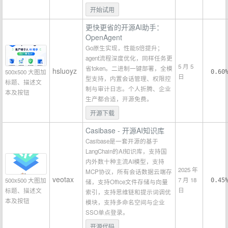
开始试用
更快更省的开源AI助手：
OpenAgent
Go原生实现，性能5倍提升；
agent流程深度优化，同样任务更
5 月 5
省token。二进制一键部署，全模
hsluoyz
500x500 大图加
0.60
日
型支持，内置会话管理、权限控
标题、描述文
制与审计日志。个人折腾、企业
本及按钮
生产都合适，开源免费。
开源下载
Casibase - 开源AI知识库
Casibase是一套开源的基于
LangChain的AI知识库，支持国
内外数十种主流AI模型，支持
2025 年
MCP协议，所有会话数据云端存
veotax
7 月 18
500x500 大图加
0.45
储，支持Office文件存储与向量
日
标题、描述文
索引，支持思维链和提示词调优
本及按钮
模块，支持多命名空间与企业
SSO单点登录。
开源代码