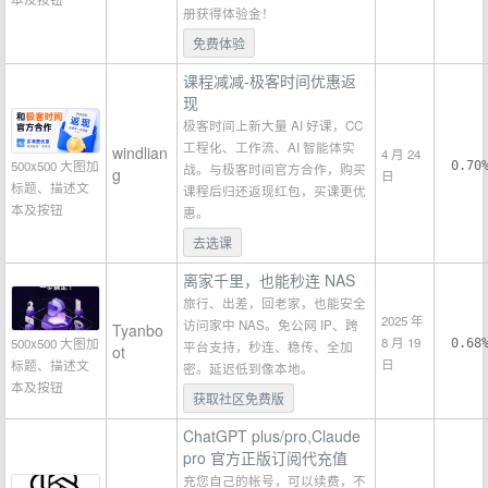
册获得体验金！
免费体验
课程减减-极客时间优惠返
现
极客时间上新大量 AI 好课，CC
工程化、工作流、AI 智能体实
windlian
4 月 24
500x500 大图加
0.70
战。与极客时间官方合作，购买
g
日
标题、描述文
课程后归还返现红包，买课更优
本及按钮
惠。
去选课
离家千里，也能秒连 NAS
旅行、出差，回老家，也能安全
2025 年
访问家中 NAS。免公网 IP、跨
Tyanbo
8 月 19
500x500 大图加
0.68
平台支持，秒连、稳传、全加
ot
日
标题、描述文
密。延迟低到像本地。
本及按钮
获取社区免费版
ChatGPT plus/pro,Claude
pro 官方正版订阅代充值
充您自己的帐号，可以续费，不