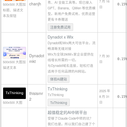
7 月 16
秀、AI 全能工具等。现已接入
chanjh
500x500 大图加
0.15
日
GPT、Banana、QWen 等优质模
标题、描述文
型。新用户免费试用，优质运营
本及按钮
更有卡券赠送
注册免费试用
Dynadot x Wix
Dynadot和Wix两大可信平台，流
畅清晰无缝对接
Wix为全球290M+家企业提供在
Dynadot
7 月 30
0.15
线增长所需的一切。
mkt
日
500x500 大图加
与Dynadot域名连接，轻松打造
描述文本
适用于任何品牌的AI网站。
体验AI建站
TxThinking
2025 年
thisismr
TxThinking
8 月 31
0.15
2
日
500x500 大图
TxThinking
超值稳定的AI中转平台
受够了Claude Code中转的坑？
我们也是。所以我们自己建了个