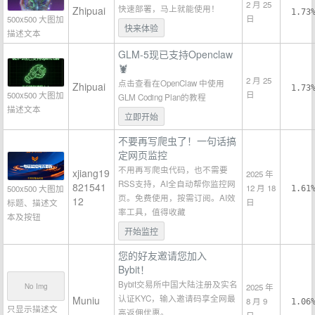
2 月 25
快速部署，马上就能使用！
Zhipuai
1.73
日
500x500 大图加
快来体验
描述文本
GLM-5现已支持Openclaw
🦞
2 月 25
点击查看在OpenClaw 中使用
Zhipuai
1.73
日
500x500 大图加
GLM Coding Plan的教程
描述文本
立即开始
不要再写爬虫了！一句话搞
定网页监控
不用再写爬虫代码，也不需要
xjiang19
2025 年
RSS支持，AI全自动帮你监控网
821541
12 月 18
500x500 大图加
1.61
页。免费使用，按需订阅。AI效
12
日
标题、描述文
率工具，值得收藏
本及按钮
开始监控
您的好友邀请您加入
Bybit！
Bybit交易所中国大陆注册及实名
No Img
2025 年
认证KYC，输入邀请码享全网最
Muniu
8 月 9
1.06
只显示描述文
高返佣优惠。