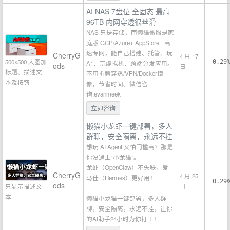
AI NAS 7盘位 全固态 最高
96TB 内网穿透很丝滑
NAS 只是存储，而懒猫微服是家
庭版 GCP/Azure+ AppStore+ 高
速专网，能自己搭建、托管、玩
CherryG
4 月 17
500x500 大图加
0.29
A1、玩虚拟机、跨端分发应用。
ods
日
标题、描述文
不用折腾穿透/VPN/Docker镜
本及按钮
像，节省时间。微信咨
询:evanmeek
立即咨询
懒猫小龙虾一键部署，多人
群聊，安全隔离，永远不挂
想玩 AI Agent 又怕门槛高？那是
你没遇上“小龙猫”。
龙虾（OpenClaw）不失联，爱
CherryG
4 月 25
马仕（Hermes）更好用！
0.29
ods
日
只显示描述文
本
懒猫小龙猫一键部署，多人群
聊，安全隔离，永远不挂，让你
的AI助手24小时为你打工！