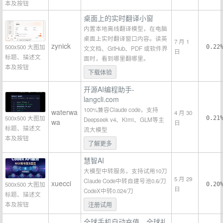
本及按钮
桌面上的实时翻译小窗
内置本地离线翻译模型，在电脑
桌面上实时翻译窗口内容。读英
7 月 1
zynick
500x500 大图加
0.22
文文档、GitHub、PDF 或软件界
日
标题、描述文
面时，看到哪里翻哪里。
本及按钮
下载体验
开源AI编程助手-
langcli.com
100%兼容Claude code，支持
waterwa
4 月 30
500x500 大图加
0.21
Deepseek v4、Kimi、GLM等主
wa
日
标题、描述文
流大模型
本及按钮
了解更多
慧智AI
大模型中转服务，支持试用10刀
5 月 29
Claude Code中转自建号池0.6/刀
xuecci
500x500 大图加
0.20
日
CodeX中转0.024/刀
标题、描述文
本及按钮
注册试用
全球手机自动充值，全球礼