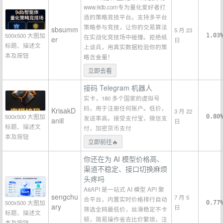
www.9db.com专为量化爱好者打
造的策略竞技平台。支持多平台
策略参与竞技，让你的交易算法
sbsumm
5 月 23
500x500 大图加
1.03
在实战化竞技场中碰撞。拒绝纸
er
日
标题、描述文
上谈兵，用真实数据检验你的策
本及按钮
略含金量！
立即去看
接码 Telegram 机器人
实卡，180 多个国家的虚拟号
码，用于注册任何账户。低价，
KrisakD
3 月 22
500x500 大图加
0.80
发送率高。接受支付宝，微信支
aniil
日
标题、描述文
付，加密货币支付
本及按钮
立即前往🔥
你还在为 AI 模型价格高、
渠道不稳定、接口切换麻烦
头疼吗
A6API 是一站式 AI 模型 API 聚
sengchu
7 月 5
合平台，内置实时价格排行自动
500x500 大图加
0.77
ary
日
筛选全网最低价，丝滑稳定不卡
标题、描述文
顿，简易操作省去比价繁琐，注
本及按钮