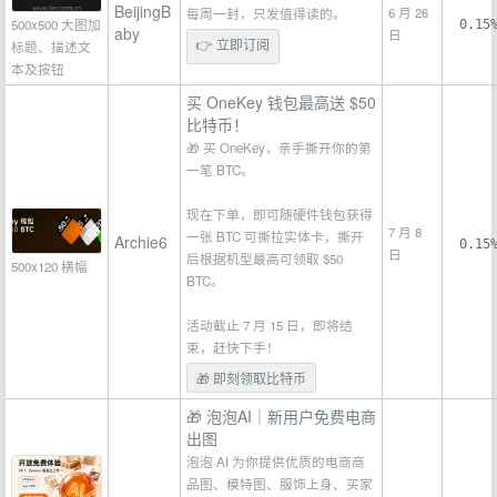
BeijingB
6 月 26
每周一封，只发值得读的。
500x500 大图加
0.15
aby
日
👉 立即订阅
标题、描述文
本及按钮
买 OneKey 钱包最高送 $50
比特币！
🎁 买 OneKey，亲手撕开你的第
一笔 BTC。
现在下单，即可随硬件钱包获得
7 月 8
一张 BTC 可撕拉实体卡，撕开
Archie6
0.15
日
后根据机型最高可领取 $50
500x120 横幅
BTC。
活动截止 7 月 15 日，即将结
束，赶快下手！
🎁 即刻领取比特币
🎁 泡泡AI｜新用户免费电商
出图
泡泡·AI 为你提供优质的电商商
品图、模特图、服饰上身、买家