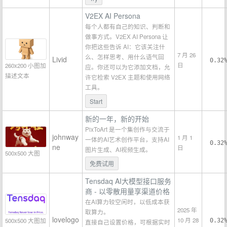
V2EX AI Persona
每个人都有自己的知识、判断和
做事方式。V2EX AI Persona 让
你把这些告诉 AI：它该关注什
7 月 26
么、怎样思考、用什么语气回
Livid
0.32
日
260x200 小图加
应。你还可以为它添加文档，允
描述文本
许它检索 V2EX 主题和使用网络
工具。
Start
新的一年，新的开始
PixToArt 是一个集创作与交流于
johnway
1 月 1
一体的AI艺术创作平台，支持AI
0.32
ne
日
图片生成、AI视频生成。
500x500 大图
免费试用
Tensdaq AI大模型接口服务
商 - 以零散用量享渠道价格
在AI算力较空闲时，以低成本获
2025 年
取算力。
lovelogo
10 月 28
500x500 大图加
0.32
直接自己设置价格，可根据实时