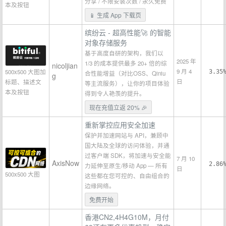
分享 / 不限安装次数 / 永久免费
本及按钮
📱 生成 App 下载页
缤纷云 - 超高性能🚀 的智能
对象存储服务
基于高度自研的架构，我们以
2025 年
1/3 的成本提供最多 20+ 倍的综
nicoljian
9 月 4
500x500 大图加
3.35
合性能增益（对比OSS、Qiniu
g
日
标题、描述文
等主流服务），让你的项目体验
本及按钮
得到令人艳羡的提升。
现在充值立返 20% 🎉
重新掌控应用安全加速
保护并加速网站与 API，兼顾中
国大陆及全球的访问体验，并通
过客户端 SDK，将加速与安全能
7 月 10
AxisNow
2.86
力延伸至原生/移动 App — 所有
日
500x500 大图
这些都在您可控的、自由组合的
边缘网络。
免费开始
香港CN2,4H4G10M，月付