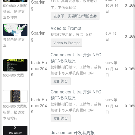
⚡Sora 高清去水印，效果老好
Sparkin
10 月 14
500x500 大图加
0.16
g
了，不信你试试
日
标题、描述文
去水印，需要积分请留言🎁
本及按钮
Video to Prompt
Sparkin
5 月 15
视频转提示词，只需 10 秒
0.16
g
日
只显示描述文
Video to Prompt
本
ChameleonUltra 开源 NFC
读写模拟玩具
bladeRu
2025 年
复制模拟门禁卡、工牌等，或将
nner204
11 月 14
0.16
加密卡写入手机内置NFC中
9
日
500x500 大图
立即购买
ChameleonUltra 开源 NFC
读写模拟玩具
bladeRu
2025 年
复制模拟门禁卡、工牌等，或将
nner204
11 月 14
500x500 大图加
0.16
加密卡写入手机内置NFC中
9
日
标题、描述文
本及按钮
立即购买
dev.com.cn 开发者周报