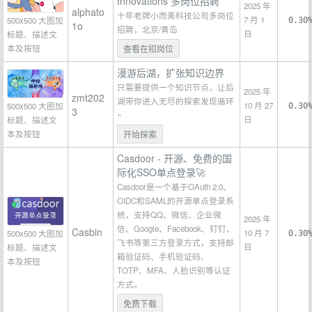
Innovations 多岗位招聘
2025 年
alphato
十年老牌小而美科技公司多岗位
7 月 1
500x500 大图加
0.30
1o
招聘，北京/青岛
日
标题、描述文
本及按钮
查看在招岗位
漫游后湖，扩张知识边界
只需要提供一个知识节点，让后
2025 年
zmt202
湖带你进入无尽的探索发现循环
10 月 27
500x500 大图加
0.30
3
~
日
标题、描述文
本及按钮
开始探索
Casdoor - 开源、免费的国
际化SSO单点登录🚀
Casdoor是一个基于OAuth 2.0、
OIDC和SAML的开源单点登录系
统，支持QQ、微信、企业微
2025 年
信、Google、Facebook、钉钉、
Casbin
10 月 7
500x500 大图加
0.30
飞书等第三方登录方式，支持邮
日
标题、描述文
箱验证码、手机验证码、
本及按钮
TOTP、MFA、人脸识别等认证
方式。
免费下载