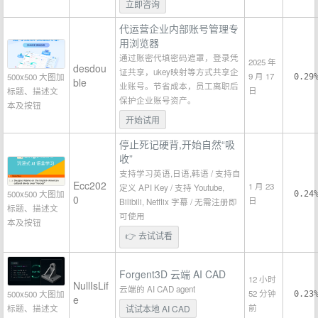
立即咨询
代运营企业内部账号管理专
用浏览器
通过账密代填密码遮罩，登录凭
2025 年
desdou
证共享，ukey映射等方式共享企
9 月 17
500x500 大图加
0.29
ble
业账号。节省成本，员工离职后
日
标题、描述文
保护企业账号资产。
本及按钮
开始试用
停止死记硬背,开始自然“吸
收”
支持学习英语,日语,韩语 / 支持自
Ecc202
1 月 23
定义 API Key / 支持 Youtube,
500x500 大图加
0.24
0
日
Bilibili, Netflix 字幕 / 无需注册即
标题、描述文
可使用
本及按钮
👉 去试试看
Forgent3D 云端 AI CAD
12 小时
NullIsLif
云端的 AI CAD agent
52 分钟
500x500 大图加
0.23
e
前
标题、描述文
试试本地 AI CAD