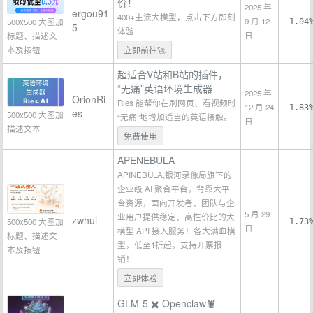
价！
2025 年
ergou91
400+主流大模型，点击下方即刻
9 月 12
500x500 大图加
1.94
5
体验
日
标题、描述文
本及按钮
立即前往🚀
超适合V站和B站的插件，
“无痛”英语环境生成器
2025 年
OrionRi
Ries 能帮你在刷网页、看视频时
12 月 24
1.83
es
500x500 大图加
“无痛”地增加适当的英语接触。
日
描述文本
免费使用
APENEBULA
APINEBULA,银河录像局旗下的
企业级 AI 聚合平台，背靠大平
台资源，面向开发者、团队与企
5 月 29
业用户提供稳定、高性价比的大
zwhui
500x500 大图加
1.73
日
模型 API 接入服务！各大满血模
标题、描述文
型，低至1折起，支持开票报
本及按钮
销！
立即体验
GLM-5 ✖️ Openclaw🦞