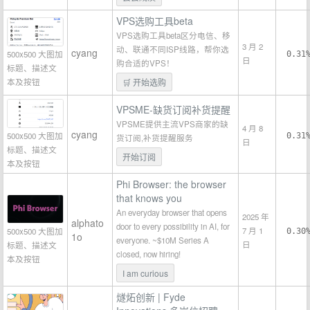
VPS选购工具beta
VPS选购工具beta区分电信、移
3 月 2
动、联通不同ISP线路，帮你选
cyang
500x500 大图加
0.31
日
购合适的VPS！
标题、描述文
本及按钮
🛒 开始选购
VPSME-缺货订阅补货提醒
VPSME提供主流VPS商家的缺
4 月 8
cyang
500x500 大图加
0.31
货订阅,补货提醒服务
日
标题、描述文
开始订阅
本及按钮
Phi Browser: the browser
that knows you
An everyday browser that opens
2025 年
alphato
door to every possibility in AI, for
7 月 1
500x500 大图加
0.30
1o
everyone. ~$10M Series A
日
标题、描述文
closed, now hiring!
本及按钮
I am curious
燧炻创新 | Fyde