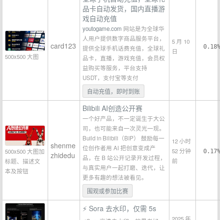
品卡自动发货，国内直播游
戏自动充值
youtogame.com
网站是为全球华
人用户提供数字商品服务平台，
5 月 10
card123
0.18
提供全球手机话费充值，全球礼
日
500x500 大图
品卡，直播，游戏充值，会员权
益购买等服务，平台支持
USDT，支付宝等支付
自动充值，即时到账
Bilibili AI创造公开赛
一个好产品，不一定诞生于大公
司，也可能来自一次灵光一现。
Build in Bilibili（BIP） 鼓励每一
12 小时
shenme
位创作者用 AI 把创意变成产
52 分钟
500x500 大图加
0.17
zhidedu
品，在 B 站公开记录开发过程，
前
标题、描述文
与真实用户一起打磨、迭代，让
本及按钮
更多有趣的想法被看见。
围观或参加比赛
⚡ Sora 去水印，仅需 5s
2025 年