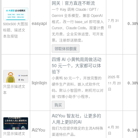
网关｜官方直连不断流
一个 Key 调用 Claude / GPT /
Gemini 全系模型，兼容 OpenAI
7 月 31
格式，改一行 base_url 即可接入
easyapi
500x500 大图加
0.38
日
Cursor、Claude Code。按量计费
标题、描述文
无月费，企业实体运营、可开发
本及按钮
票。注册即送额度。
领取体验额度
四博 AI 小黄鸭周周做活动
50 元一个，大家都可以体
验下
2025 年
小黄鸭 50 元一个，开放完整的
liqinliqin
11 月 20
0.38
硬件生产资料，嵌入式软件代
只显示描述文
日
码。默认小智固件，刷机可以对
本
接 “四博小助手”小程序，
购买
Ai2You 智友社，让更多的
人用上更好的AI
4 月 30
我们为您提供稳定的主流AI特殊
Ai2You
0.34
日
只显示描述文
渠道特价产品。