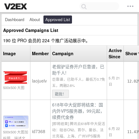
Dashboard
About
Approved List
Approved Campaigns List
190 位 PRO 会员的 224 个推广活动展示中。
Active
Image
Member
Campaign
Show
Since
老倔驴证券开户巨靠谱，已
助千人!
5 月 21
巨靠谱，已助千人，最低万0.7免
laojuelv
12.02
日
五，两融2.6%
500x500 大图
戳我！
618年中大促即将结束：国
内外VPS服务器，99元起，
续费代金券
[即将结束] 腾讯云618年中大促活
6 月 22
动：硅谷CN2、首尔、曼谷、法
id7368
500x500 大图加
11.43
日
兰克福、上海、广州VPS服务
标题、描述文