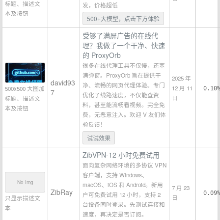
标题、描述文
发，价格超低
本及按钮
500+大模型，点击下方体验
受够了满屏广告的在线代
理？我做了一个干净、快速
的 ProxyOrb
很多在线代理工具不仅慢，还塞
满弹窗。ProxyOrb 旨在提供干
2025 年
david93
净、流畅的网页代理体验。专门
12 月 11
500x500 大图加
0.10
7
优化了线路速度，不仅能查资
日
标题、描述文
料，甚至能流畅看视频。完全免
本及按钮
费，无恶意注入。欢迎 V 友们体
验反馈！
试试效果
ZibVPN-12 小时免费试用
面向复杂网络环境的多协议 VPN
客户端，支持 Windows、
No Img
macOS、iOS 和 Android。新用
7 月 23
ZibRay
0.09
户可免费试用 12 小时，支持 2
日
只显示描述文
台设备同时登录。先测试连接和
本
速度，再决定是否订阅。