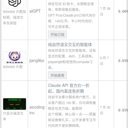
绑定任何 ID 和卡，长期稳定使
7 月 26
用，带质保售后服务。
aiGPT
500x500 大图加
0.66
日
GPT Plus/Claude pro订阅代充价
标题、描述文
格：145元/月，半小时内充好，
本及按钮
可开正规发票。
开始订阅
纯自然语言交互的智能体
纯自然语言交互的智能体，没有
显式的配置，skill，工具调用。
5 月 7
jianglibo
0.65
playwright和视觉的computer工
日
500x500 大图
具。
开始使用
Claude API 官方价一折
起，国内直连免折腾
目前平台累计服务用户数万，企
业客户超过 100 家，日均调用量
aicoding
7 月 30
稳定在百万级。能跑到
0.65
inc
日
只显示描述文
这个规模，核心就一点——把基
本
础设施做扎实，让开发者专注写
代码而不是折腾网络。