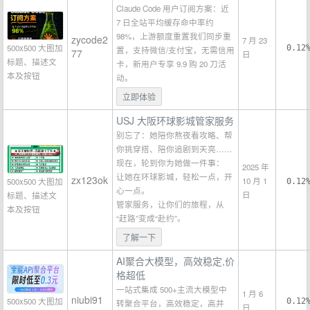
Claude Code 用户订阅方案：近
7 日全站平均缓存命中率约
98%，上游额度重置我们同步重
zycode2
7 月 23
500x500 大图加
0.12
置，支持微信/支付宝，无需信用
77
日
标题、描述文
卡，新用户专享 9.9 购 20 刀活
本及按钮
动。
立即体验
USJ 大阪环球影城管家服务
别忘了：她陪你熬夜看攻略、帮
你挑穿搭、陪你追剧到天亮……
现在，轮到你为她做一件事：
2025 年
让她在环球影城，轻松一点，开
zx123ok
10 月 1
500x500 大图加
0.12
心一点。
日
标题、描述文
管家服务，让你们的旅程，从
本及按钮
“赶路”变成“赴约”。
了解一下
AI聚合大模型，高效稳定,价
格超低
一站式集成 500+主流大模型中
1 月 6
niubi91
500x500 大图加
0.12
转聚合平台，高效稳定，高并
日