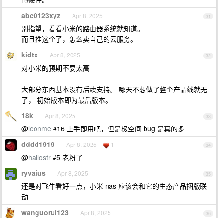
abc0123xyz
Apr 8, 2025
31
别指望，看看小米的路由器系统就知道。
而且推这个了，怎么卖自己的云服务。
kidtx
Apr 8, 2025
32
对小米的预期不要太高
大部分东西基本没有后续支持。 哪天不想做了整个产品线就无
了， 初始版本即为最后版本。
18k
Apr 8, 2025
33
@
leonme
#16 上手即用吧，但是极空间 bug 是真的多
dddd1919
Apr 8, 2025
1
34
@
hallostr
#5 老粉了
ryvaius
Apr 8, 2025
35
还是对飞牛看好一点，小米 nas 应该会和它的生态产品捆版联
动
wanguorui123
Apr 8, 2025
36