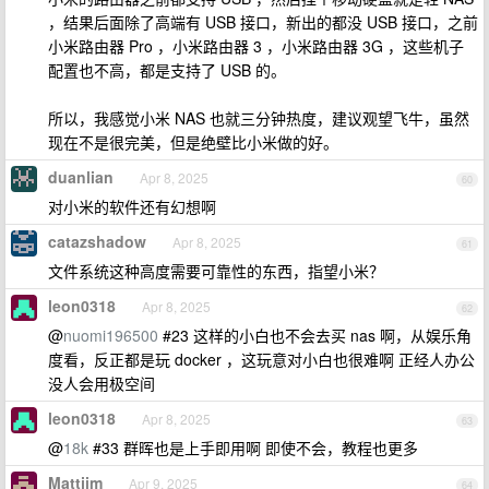
，结果后面除了高端有 USB 接口，新出的都没 USB 接口，之前
小米路由器 Pro ，小米路由器 3 ，小米路由器 3G ，这些机子
配置也不高，都是支持了 USB 的。
所以，我感觉小米 NAS 也就三分钟热度，建议观望飞牛，虽然
现在不是很完美，但是绝壁比小米做的好。
duanlian
Apr 8, 2025
60
对小米的软件还有幻想啊
catazshadow
Apr 8, 2025
61
文件系统这种高度需要可靠性的东西，指望小米？
leon0318
Apr 8, 2025
62
@
nuomi196500
#23 这样的小白也不会去买 nas 啊，从娱乐角
度看，反正都是玩 docker ，这玩意对小白也很难啊 正经人办公
没人会用极空间
leon0318
Apr 8, 2025
63
@
18k
#33 群晖也是上手即用啊 即使不会，教程也更多
Mattjim
Apr 9, 2025
64