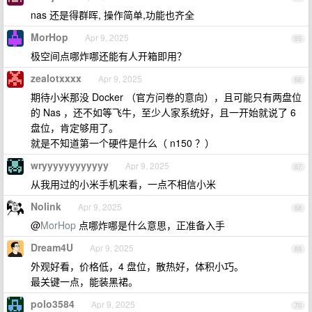
nas 还是得群晖, 操作简单,功能也齐全
MorHop
Apr 9, 2025
65
极空间点哪炸哪还能有人开箱即用？
zealotxxxx
Apr 9, 2025
66
期待小米那没 Docker （官方问卷的意向），且可能只有两盘位
的 Nas ，还不如等飞牛，至少人家系统好，且一开始就说了 6
盘位，肯定够用了。
就是不知道第一个硬件是什么（ n150 ？）
wryyyyyyyyyyyy
Apr 9, 2025
67
从我用过的小米手机来看，一点不相信小米
Nolink
Apr 9, 2025
68
@
MorHop
点哪炸哪是什么意思，正准备入手
Dream4U
Apr 9, 2025
69
外观好看，价格低，4 盘位，散热好，体积小巧。
最关键一点，能装黑裙。
polo3584
Apr 9, 2025
70