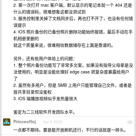
2. 第一次打开 mac 客户端，默认显示的笔记本就一个 404 还是
什么的错误码，很难想象这都没测试到
3. 服务控制里关掉了文档同步后，再也打不开了，也没有任何错
误提示
4. iOS 照片备份的已备份照片删除功能始终报错，最后手动在手
机相册里删的
就这个质量来说，很难相信数据储存在上面是靠谱的。
另外，还有些用户体验上的问题：
1. 整个照片备份功能写了非常多文案，如果没有指导父母辈是没
法使用的，明显是没能处理好 edge case 把复杂度暴露给用户
了
2. 虽然有多用户，但是 SMB 上用户只能管理自己文件，或者是
放共享目录但没鉴权
3. iOS 端播放视频似乎发热量很大
鉴定为二三线软件开发团队水平。
PrinceofInj
Apr 9, 2025
76
一点都不期待。要是能开放刷机还行，不行的话就是一砖头。