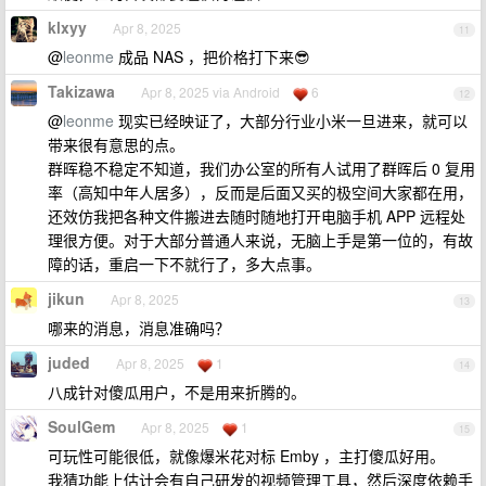
klxyy
Apr 8, 2025
11
@
leonme
成品 NAS ，把价格打下来😎
Takizawa
Apr 8, 2025 via Android
6
12
@
leonme
现实已经映证了，大部分行业小米一旦进来，就可以
带来很有意思的点。
群晖稳不稳定不知道，我们办公室的所有人试用了群晖后 0 复用
率（高知中年人居多），反而是后面又买的极空间大家都在用，
还效仿我把各种文件搬进去随时随地打开电脑手机 APP 远程处
理很方便。对于大部分普通人来说，无脑上手是第一位的，有故
障的话，重启一下不就行了，多大点事。
jikun
Apr 8, 2025
13
哪来的消息，消息准确吗？
juded
Apr 8, 2025
1
14
八成针对傻瓜用户，不是用来折腾的。
SoulGem
Apr 8, 2025
1
15
可玩性可能很低，就像爆米花对标 Emby ，主打傻瓜好用。
我猜功能上估计会有自己研发的视频管理工具，然后深度依赖手