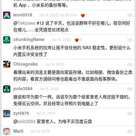
机 App ，小米系的备份等等。
leon0318
Apr 8, 2025 via iPhone
1
16
@
Takizawa
#12 说了半天，也没说群晖不好在哪儿，极空间好
在哪儿……全凭感觉论述观点
chunkingName
Apr 8, 2025
5
17
小米手机系统的拉垮让我不信任他的 NAS 稳定性，更别说什么
内置反诈安全性了
Chicagoake
Apr 8, 2025
18
看爆出来的消息主要是面向家庭存储，比如相册、微信备份之类
的内容，看官方调研问卷也能看出不像是面向极客群体。
polo3584
Apr 8, 2025
19
据说和华为那个一样。话说华为那个给家里老人用还挺不错的，
免得买云空间，并且经常让导照片到电脑上了
zyt5876
Apr 8, 2025
20
@
polo3584
家里老人，为啥不买百度云盘
Mar5
Apr 8, 2025
21