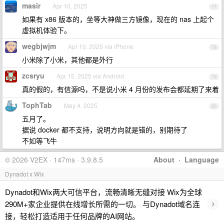
masir
Apr 10, 2025
77
如果有 x86 版本的，坐等大神做三方镜像，现在的 nas 上起个
虚拟机体验下。
wegbjwjm
Apr 10, 2025 via iPhone
78
小米除了小米，其他都是外行
zcsryu
Apr 15, 2025 via Android
79
真的假的，有信源吗，不是说小米 4 月份的发布会都延期了来着
TophTab
May 4, 2025
80
五月了。
据说 docker 都不支持，说明方向就是错的，别期待了
不如等飞牛
© 2026 V2EX · 147ms · 3.9.8.5
About
·
Language
Dynadot x Wix
Dynadot和Wix两大可信平台，流畅清晰无缝对接 Wix为全球
›
290M+家企业提供在线增长所需的一切。 与Dynadot域名连
接，轻松打造适用于任何品牌的AI网站。