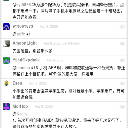
@
zyt5876
华为那个配华为手机是傻瓜操作，自动备份照片，点
都不用点一下。照片满了手机本地删除之后还留着一个缩略图，
点开还能查看。
911061873
Apr 9, 2025
71
@
aicfe
+1
AmoonLight
Apr 9, 2025 via iPhone
72
先囤硬盘，别管那么多
Y25tIGxpdmlk
Apr 9, 2025
73
@
leonme
#16 手机 APP 呗，群晖和威联通等一种台湾货，都还
停留在上个世纪吧。APP 做的跟大便一样难用
Esen
Apr 9, 2025
74
小米出的肯定会强兼苹果生态，刚好我是小米、苹果用户，有可
能很适合我
MorHop
Apr 9, 2025
75
@
Nolink
1. 首次开机创建 RAID1 莫名提示错误，重来了好几次又行了，
这储存服务的实现质量并不让人放心