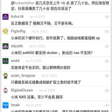
@
fuchaofather
前几天京东上午 10 点 卖了几十台，然后淘宝预
定、抖音直播卖了几十台 现在应该没了
hzhu18
Apr 8, 2025
53
反正数据丢了 粗粮又不赔，又不是车祸。
FightPig
Apr 8, 2025
54
小米的买个硬件就行，软件就算了，我路由啥都直接刷 op
mlyykk
Apr 8, 2025
55
小米的 ax9000 都支持 docker ，新出的 nas 不支持？
wtdd
Apr 8, 2025
56
买是肯定不会买的，能让群辉降价就好
xuan_lengyue
Apr 8, 2025
57
只要能系统无缝集成相册扩容之类的就不错了
DigitaIOcean
Apr 8, 2025
58
小米 NAS 没事，至少不会真.翻车
fstab
Apr 8, 2025
59
小米的路由器之前都支持 USB ，然后挂个移动硬盘就是轻 NAS