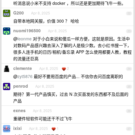
听消息说小米不支持 docker ，所以还是更加期待飞牛一些。
G200
Apr 8, 2025
22
自带本地网关服，价值 300 ？ 哈哈
nuomi196500
Apr 8, 2025
23
@
leonme
对于小白来说和傻瓜一样方便，这就是原因。生活中
对数码产品感兴趣去深入了解的人是极少数。去小红书搜一下，
很多人连手机的日历/相机/备忘录 APP 怎么使用都要人教，教程
的流量还巨高
clemente
Apr 8, 2025
2
24
@
zyt5876
最好不要用百度的产品... 不信你去问百度离职的
penrod
Apr 8, 2025
25
期待？第一代产品慎买，过去 N 次买首发的东西都不及后面的
产品
exnes
Apr 8, 2025
26
重硬件轻软件可能还干不过飞牛
ixixi
Apr 8, 2025
1
27