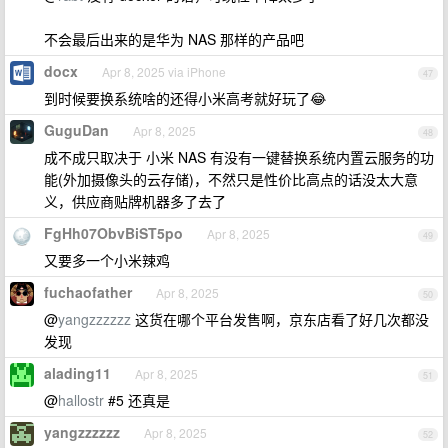
不会最后出来的是华为 NAS 那样的产品吧
docx
Apr 8, 2025 via iPhone
47
到时候要换系统啥的还得小米高考就好玩了😂
GuguDan
Apr 8, 2025
48
成不成只取决于 小米 NAS 有没有一键替换系统内置云服务的功
能(外加摄像头的云存储)，不然只是性价比高点的话没太大意
义，供应商贴牌机器多了去了
FgHh07ObvBiST5po
Apr 8, 2025
49
又要多一个小米辣鸡
fuchaofather
Apr 8, 2025
50
@
yangzzzzzz
这货在哪个平台发售啊，京东店看了好几次都没
发现
alading11
Apr 8, 2025
51
@
hallostr
#5 还真是
yangzzzzzz
Apr 8, 2025
52