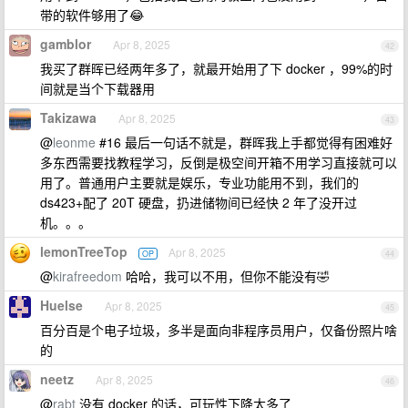
带的软件够用了😂
gamblor
Apr 8, 2025
42
我买了群晖已经两年多了，就最开始用了下 docker ，99%的时
间就是当个下载器用
Takizawa
Apr 8, 2025
43
@
leonme
#16 最后一句话不就是，群晖我上手都觉得有困难好
多东西需要找教程学习，反倒是极空间开箱不用学习直接就可以
用了。普通用户主要就是娱乐，专业功能用不到，我们的
ds423+配了 20T 硬盘，扔进储物间已经快 2 年了没开过
机。。。
lemonTreeTop
Apr 8, 2025
OP
44
@
kirafreedom
哈哈，我可以不用，但你不能没有🤣
Huelse
Apr 8, 2025
45
百分百是个电子垃圾，多半是面向非程序员用户，仅备份照片啥
的
neetz
Apr 8, 2025
46
@
rabt
没有 docker 的话，可玩性下降太多了