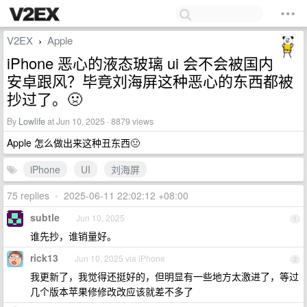
V2EX
Apple
›
iPhone 恶心的液态玻璃 ui 会不会被国内
安卓跟风？毕竟刘海屏这种恶心的东西都被
抄过了。🤢
By
Lowlife
at Jun 10, 2025 · 8879 views
Apple 怎么做出来这种丑东西🤢
iPhone
UI
刘海屏
75 replies
•
2025-06-11 22:02:12 +08:00
subtle
Jun 10, 2025
1
谁先抄，谁销量好。
rick13
Jun 10, 2025 via iPhone
2
我更新了，我觉得还挺好的，但明显有一些地方太激进了，等过
几个版本苹果修修改改应该就差不多了