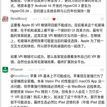
据报道，小米计划放弃小米澎湃 3 ，更改为效仿苹果的命名方
式，将原本基于 Android 16 开发的 HyperOS 3 更名为
HyperOS 26 ，目的是让系统名称与公历年份保持一致
NewMoorj
Jun 11, 2025
1
43
这要看 Apple 的 VR 眼镜项目能不能成功。目前看来这个毛玻璃
效果，在手机和桌面上都不是一个很好的 UI 改革方向，最有可
能的答案就是，这其实是 VR 眼镜的交互内容一部分，在眼镜
上，毛玻璃半透明效果可能是当前的最佳选择，Apple 为了统一
交互方式和体验，所以把手机和桌面的也一起改了。
如果 VR 眼镜可以成功，那么各家就会跟着发布自己的 VR 眼
镜，自然也会采用毛玻璃效果，最终扩展到全平台。
HTravel
Jun 11, 2025
44
@
NewMoorj
苹果 VR 基本上不可能成功。苹果现在是强行为了
全家桶而全家桶。本来 Vision Pro 的性能运行 macOS App 没一
点问题，但苹果强行限制成必须再买一台 MacBook 远程串流。
即使将来 Vision Pro 降到 1 万块，但有多少人会花 1 万只买一
个 VR 显示器？购买人数少，就决定了这个市场不大，那开发者
就不可能进去，最终生态必然比 iPad 还惨的多（毕竟 iPad 还能