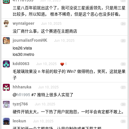
23
三星八百年前就出这个了，我可没说三星遥遥领先，只是用三星
比较多，所以知道。 根本不稀奇，但是这个恶心也没多好看。
wyntalgeer
Jun 10, 2025
24
没厂商什么事，这个赛道在主题商店
journalistFromHK
Jun 10, 2025
25
ios26:vista
ios30:metro
kdd0063
Jun 10, 2025
6
26
毛玻璃效果没 n 年前的软子的 Win7 做得明白，笑死，这就是果
子
hhharuka
Jun 10, 2025
27
@
hfl1995
#7 推特上很多人实现了
tyzrj766
Jun 10, 2025
28
硬件开销太大，一下热了用户就抱怨，一时半会肯定都不敢上。
leokun
Jun 10, 2025
29
还不如开一个主题市场，让用户制作或者下载主题