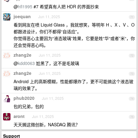
@
hfl1995
#7 希望真有人把 HDR 的界面抄来
joequan
Jun 11, 2025
71
看到网友在喷 Liquid Glass ，我就想笑，等明年 H 、X 、V 、O
都跟进设计，你们不都得“自适应”。
你觉得恶心主要因为“液态玻璃”姓果，它要是姓“华“或者”米“，你
还会觉得恶心吗。
zhang2e
Jun 11, 2025
72
@
kdd0063
尬黑了，这不是毛玻璃
zhang2e
Jun 11, 2025
73
Android 上的高斯模糊，性能都爆炸了，更不可能搞这个液态玻
璃的效果了。
phub2020
Jun 11, 2025
74
包的兄弟，包的
aront
Jun 11, 2025
75
天天搁这微创新，NASDAQ 腾讯？
Support