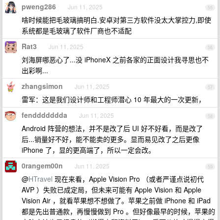
pweng286
Jun 11, 2025
55
啥时候能把毛玻璃搞明白.安卓对第三方软件没太大掌控力,即使
系统都是毛玻璃了软件厂商也不适配
Rat3
Jun 11, 2025
56
刘海屏哪恶心了...没 iPhoneX 之前各家的正面设计我寻思也不
出彩啊...
zhangsimon
Jun 11, 2025
57
雷军：这是我们设计师和工程师潜心 10 年最大的一次更新，
fenddddddda
Jun 11, 2025
58
Android 阵营的想法，并不是改了后 UI 好不好看，而是改了
后...销量好不好，能不能卖的更多。显而易见改了之后更像
iPhone 了，显的更高端了，所以一定会改。
0rangem00n
Jun 11, 2025
59
@
HTravel
现在来看，Apple Vision Pro （或者严谨点说初代
AVP ）失败已成定局，但未来可能有 Apple Vision 和 Apple
Vision Air ，就看苹果想不想做了。苹果之前做 iPhone 和 iPad
都是先出普通款，再慢慢做到 Pro 。但好像最早的时候，苹果的