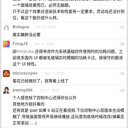
一个玻璃效果而已，必然无脑跟。
只不过这个效果对渲染技术和性能有一定要求，灵动岛还没抄到
位，看这个能抄成什么样。
Bologna
Jun 11, 2025
51
属实臃肿没必要
FringJX
Jun 11, 2025
52
@
hhharuka
还得考虑作为系统基础控件使用时的功耗问题，之
前很多国内 UI 都被毛玻璃实时模糊的功耗卡过，很保守的跟进
这个 UI 特性。
microscopec
Jun 11, 2025
53
菊花已经做好了，就等着上线了
pweng286
Jun 11, 2025
54
个人感觉除了控制中心还得优化以外
其他地方挺好看的
还有就是 ipad 如果 b 站正在看视频,下拉控制中心现版本也没模
糊了,导致画面暂停声音继续播放,这玩意到底啥时候改改(弹幕还
正常滚动......)