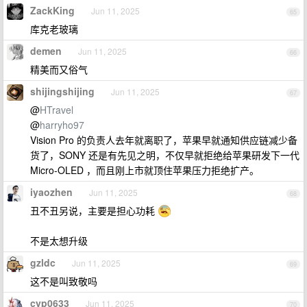
ZackKing
Jun 11, 2025
65
库克老玻璃
demen
Jun 11, 2025
66
精美而又俗气
shijingshijing
Jun 11, 2025
67
@
HTravel
@
harryho97
Vision Pro 的负责人去年就离职了，苹果早就通知供应链减少备
货了，SONY 还是有先见之明，不仅早就拒绝给苹果研发下一代
Micro-OLED ，而且刚上市就顶住苹果压力拒绝扩产。
iyaozhen
Jun 11, 2025
68
丑不丑另说，主要是担心功耗
不是太想升级
gzldc
Jun 11, 2025
69
这不是叫致敬吗
cyp0633
Jun 11, 2025
70