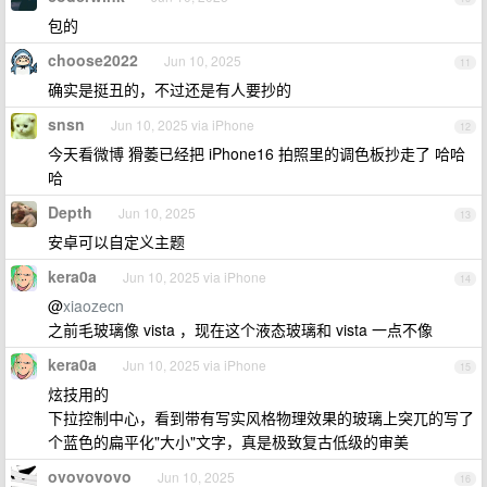
包的
choose2022
Jun 10, 2025
11
确实是挺丑的，不过还是有人要抄的
snsn
Jun 10, 2025 via iPhone
12
今天看微博 猾萎已经把 iPhone16 拍照里的调色板抄走了 哈哈
哈
Depth
Jun 10, 2025
13
安卓可以自定义主题
kera0a
Jun 10, 2025 via iPhone
14
@
xiaozecn
之前毛玻璃像 vista ，现在这个液态玻璃和 vista 一点不像
kera0a
Jun 10, 2025 via iPhone
15
炫技用的
下拉控制中心，看到带有写实风格物理效果的玻璃上突兀的写了
个蓝色的扁平化"大小"文字，真是极致复古低级的审美
ovovovovo
Jun 10, 2025
16