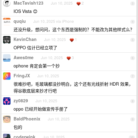
MacTavish123
Jun 10, 2025
2
3
IOS Vista 😊
quqiu
Jun 10, 2025 via iPhone
4
还没升级，想问问，这个东西是强制的？不能改为其他样式么？
KevinChan
Jun 10, 2025
1
5
OPPO 估计已经立项了
Awes0me
Jun 10, 2025
3
6
ophone 肯定会第一个抄
FringJX
Jun 10, 2025
7
很难抄吧，毛玻璃都没抄明白，这个还有光线折射 HDR 效果，
得谷歌底层来抄才行吧
zy0829
Jun 10, 2025
8
oppo 已经开始做宣传手册了
BaldPhoenix
Jun 10, 2025
9
包的
coderwink
Jun 10, 2025
10