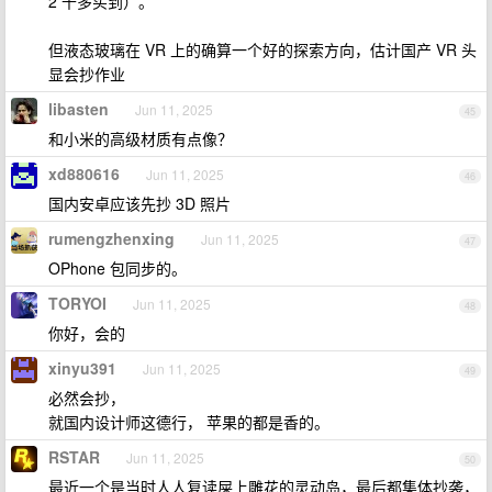
2 千多买到）。
但液态玻璃在 VR 上的确算一个好的探索方向，估计国产 VR 头
显会抄作业
libasten
Jun 11, 2025
45
和小米的高级材质有点像？
xd880616
Jun 11, 2025
46
国内安卓应该先抄 3D 照片
rumengzhenxing
Jun 11, 2025
47
OPhone 包同步的。
TORYOI
Jun 11, 2025
48
你好，会的
xinyu391
Jun 11, 2025
49
必然会抄，
就国内设计师这德行， 苹果的都是香的。
RSTAR
Jun 11, 2025
50
最近一个是当时人人复读屎上雕花的灵动岛，最后都集体抄袭，