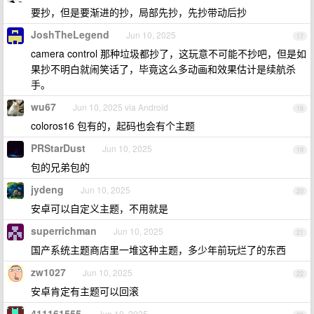
要抄，但是要渐进的抄，局部先抄，先抄带动后抄
JoshTheLegend
Jun 10, 2025
17
camera control 那种垃圾都抄了，这玩意不可能不抄吧，但是如
果抄不明白就闹笑话了，毕竟这么多动画和效果估计是续航杀
手。
wu67
Jun 10, 2025 via Android
18
coloros16 包有的，起码也会有个主题
PRStarDust
Jun 10, 2025
19
包的兄弟包的
jydeng
Jun 10, 2025
20
安卓可以自定义主题，不用就是
superrichman
Jun 10, 2025
21
国产系统主题商店里一堆这种主题，多少年前玩烂了的东西
zw1027
Jun 10, 2025
22
安卓肯定有主题可以回滚
411161555
Jun 10, 2025