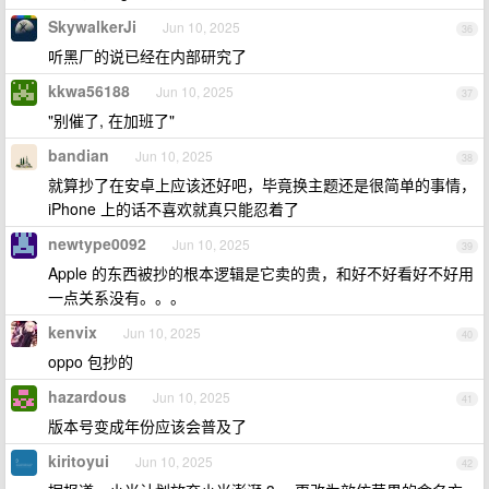
SkywalkerJi
Jun 10, 2025
36
听黑厂的说已经在内部研究了
kkwa56188
Jun 10, 2025
37
"别催了, 在加班了"
bandian
Jun 10, 2025
38
就算抄了在安卓上应该还好吧，毕竟换主题还是很简单的事情，
iPhone 上的话不喜欢就真只能忍着了
newtype0092
Jun 10, 2025
39
Apple 的东西被抄的根本逻辑是它卖的贵，和好不好看好不好用
一点关系没有。。。
kenvix
Jun 10, 2025
40
oppo 包抄的
hazardous
Jun 10, 2025
41
版本号变成年份应该会普及了
kiritoyui
Jun 10, 2025
42