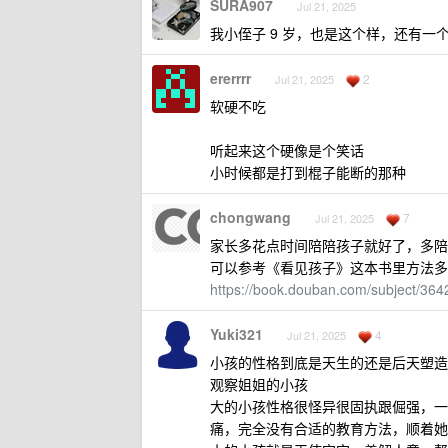
SURA907
Jul 21, 2025
我小侄子 9 岁，也是这个样，还有
ererrrr
2
Jul 21, 2025
软硬不吃
听起来这个硬像是个笑话
小时候都是打到棍子能断的那种
chongwang
7
Jul 21, 2025
家长多花点时间陪陪孩子就好了，多陪
可以参考《看见孩子》这本书里方法多
https://book.douban.com/subject/364
Yuki321
4
Jul 21, 2025
小孩的性格到底是天生的还是后天塑造
观察姐姐的小孩
大的小孩性格很怪异很固执跟倔强，一
痛，完全没有合适的教育方法，顺着她