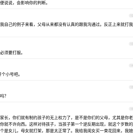
便说说，会影响你的判断。
1
我自己的例子来看，父母从来都没有认真的跟我沟通过。反正上来就打我
1
必须要打服。
1
开个小号吧。
1
吗？
1
家长，你们就有制约孩子的无上权力了，是不是你们的父母，尤其是你老
你就不许向西。这样对待孩子，当孩子第一个逆反期出现，就这个岁数的
个是女儿，母女就打架，那是太正常了。我给我闺女买一束花回来，我媳