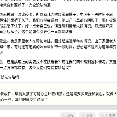
束就变卦耍赖了，完全没法沟通
园前戒尿不湿比较晚，所以幼儿园时经常尿裤子，中间有一段时间不尿
想估计尿裤子久了，我们有时会说她，她自己心里都有阴影了，现在提醒
最后憋不住了，好一点会自己说，但是碰到情绪失控情况，直接就吓尿
直接尿裤子，这个是怎么引导也一直都没改善
爱些。也是家里老人在帮忙带娃，回想起最近半年的情况，由于家里老人
帮忙带，有时还有老婆的妹妹帮忙带一段时间，想想是不是因为这半年变
因
善，还是病理上的需要找个医院看看？现在我们两个碰到这种情况，真是
一点方法都没有，各位大佬们有没有啥建议？
题就先忽略吧
或者放任，毕竟女孩子可能心思比较细腻，还是需要多安抚和爱心，就像
安心一些，其他的就交给时间了
倔强
吃饭
上厕所