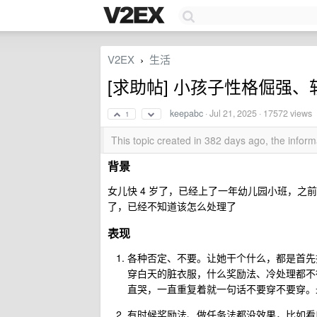
V2EX
生活
›
[求助帖] 小孩子性格倔强
keepabc
·
Jul 21, 2025
· 17572 views
1
This topic created in 382 days ago, the info
背景
女儿快 4 岁了，已经上了一年幼儿园小班，
了，已经不知道该怎么处理了
表现
各种否定、不要。让她干个什么，都是首先
穿白天的脏衣服，什么奖励法、冷处理都不
直哭，一直重复着就一句话不要穿不要穿。
有时候奖励法、做任务法都没效果，比如看