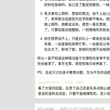
好好吃饭啥的，自己说了能说到做到，一结
有点害怕上厕所、憋尿的情况。由于上幼儿
了，老师家访说是因为在学校都不喝水。想
她上厕所，她都说没有，感觉一直在憋尿，
了，只要前面没提醒她，一到情绪失控就会
娇生惯养谈不上，只是对比上一辈肯定会溺
有事，一会是我妈来帮忙带，一会是岳父母
化太大了，影响了她，其他的也想不出啥原
所以一直不知道这种情况属于生理性的发育不完
完全崩溃了，束手无策，感觉性格已经养废了，
PS：在此只讨论孩子教育问题，生与不生的话
Supplement 1 ·
Jul 21, 2025
看了大家的回复，反思下自己还是先多点耐心
家说的温热且坚定，只要不是病理性的，至少
203 replies
•
2025-10-27 10:06:43 +08:00