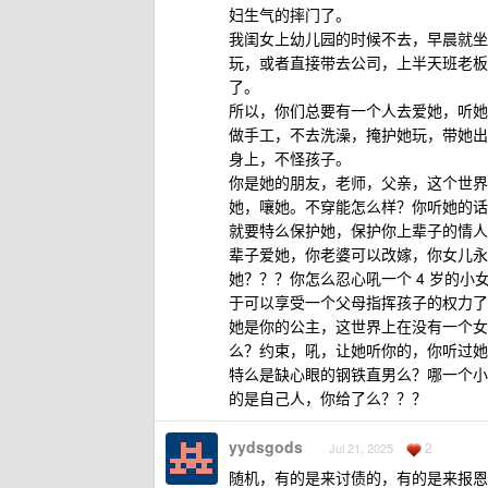
妇生气的摔门了。
我闺女上幼儿园的时候不去，早晨就坐
玩，或者直接带去公司，上半天班老板
了。
所以，你们总要有一个人去爱她，听她
做手工，不去洗澡，掩护她玩，带她出
身上，不怪孩子。
你是她的朋友，老师，父亲，这个世界
她，嚷她。不穿能怎么样？你听她的话
就要特么保护她，保护你上辈子的情人
辈子爱她，你老婆可以改嫁，你女儿永
她？？？你怎么忍心吼一个 4 岁的
于可以享受一个父母指挥孩子的权力了
她是你的公主，这世界上在没有一个女
么？约束，吼，让她听你的，你听过她
特么是缺心眼的钢铁直男么？哪一个小
的是自己人，你给了么？？？
yydsgods
2
Jul 21, 2025
随机，有的是来讨债的，有的是来报恩