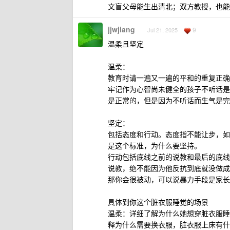
文盲父母能生出清北；双方教授，也能
jjwjiang
9
Jul 21, 2025
温柔且坚定
温柔：
教育时请一遍又一遍的平和的重复正确
牢记作为心智尚未健全的孩子不听话是
是正常的，但是因为不听话而生气是完
坚定：
包括态度和行动。态度指不能让步，如
是这个标准，为什么要坚持。
行动包括底线之前的说教和最后的底线
说教，绝不能因为他反抗到底就没做成
那你会很被动，可以说暴力手段是家长
具体到你这个脏衣服睡觉的场景
温柔：详细了解为什么她想穿脏衣服睡
释为什么需要换衣服，脏衣服上床有什