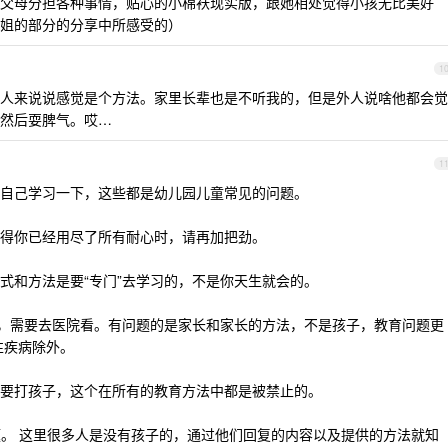
父母分担各种事情，贴心的小棉袄现实版，跟她相处觉得小孩无比美好
姐的部分的分享中所感受的）
1
人来说说感觉是个方法。家里长辈也是不听我的，但是外人说啥他都会觉
然后耍脾气。哎…
1
自己学习一下，这些都是幼儿园儿童常见的问题。
得你已经用尽了所有耐心时，请再加把劲。
式和方法是要“专门”去学习的，不是你天生就会的。
”，需要去医院看。有问题的是家长和家长的方法，不是孩子，教育问题更
性疾病除外。
要打孩子，这个在所有的教育方法中都是被禁止的。
问题。 这里很多人是没有孩子的，通过他们回复的内容以及提供的方法就知