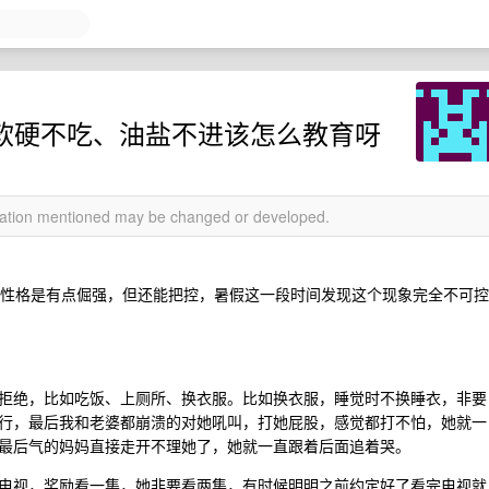
、软硬不吃、油盐不进该怎么教育呀
rmation mentioned may be changed or developed.
之前性格是有点倔强，但还能把控，暑假这一段时间发现这个现象完全不可控
拒绝，比如吃饭、上厕所、换衣服。比如换衣服，睡觉时不换睡衣，非要
行，最后我和老婆都崩溃的对她吼叫，打她屁股，感觉都打不怕，她就一
最后气的妈妈直接走开不理她了，她就一直跟着后面追着哭。
电视，奖励看一集，她非要看两集，有时候明明之前约定好了看完电视就