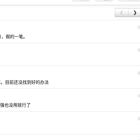
❮
❯
个月，倔的一笔。
尿。目前还没找到好的办法
强也没用就行了