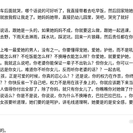
车后面就哭，哪个话说的可好听了，我直接带着去吃早饭，然后回家陪她
就放我假让我走了。她妈妈她带，直接扔幼儿园里，哭吧，哭完了就好
说话，跟她是一头的，如果她妈妈不成，你就要这么做，跟她一起逃课，
去野，下雨天去淋雨，踩水坑，踩泥坑，回来一片狼藉，然后责任都在你
上唯一最爱她的男人，没有之一。你要懂得宠她，爱她，护他，而不是吼
能怎么样？不吃饭能怎么样？不换睡衣能怎么样？你爱她，就要爱护她，
。我就这么说吧，你老婆你能保证一辈子不出轨么？但你女儿，你可以一
远是你女儿，难道你不听你女儿，反而听你老婆的话？？一起去吼
小女孩，正是可爱的时候，你真的忍心么？？还是说，你的权力在作祟，你
？？你快反省一下自己吧，权力不是用在孩子身上的，你就应该跪下来当
人值得你付出全部了，除了你妈，就只有你女儿了。你瞧瞧你对她做了什
说话么？你是不是说，你说说，你为什么不换睡衣，巴拉巴拉巴拉。。你
女孩要听道理，她们要的是呵护，讲毛线道理啊，她要是的是安全感，要
1
的。