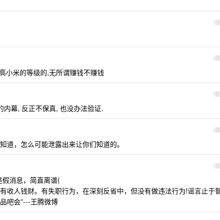
1
2
高小米的等级的,无所谓赚钱不赚钱
2
内幕, 反正不保真, 也没办法验证.
2
知道，怎么可能泄露出来让你们知道的。
2
是假消息，简直离谱(
有收人钱财。有失职行为，在深刻反省中，但没有做违法行为!谣言止于
吧会”---王腾微博