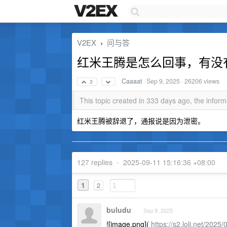
V2EX
问与答
›
红米王腾是怎么回事，有没
Caaaat
·
Sep 9, 2025
· 26206 views
3
This topic created in 333 days ago, the info
红米王腾被辞退了，通报说是因为泄密。
127 replies
•
2025-09-11 15:16:36 +08:00
1
2
buludu
Sep 9, 2025
![image.png](
https://s2.loli.net/202