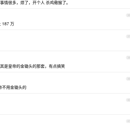
事情很多，烦了，开个人 杀鸡儆猴了。
3
87 万
3
3
其是皇帝的金锄头的那套，有点搞笑
3
帝不用金锄头的
4
4