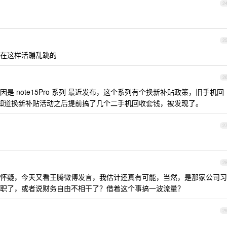
2
2
在这样活蹦乱跳的
2
 note15Pro 系列 最近发布，这个系列有个换新补贴政策，旧手机回
，王腾知道换新补贴活动之后提前搞了几个二手机回收套钱，被发现了。
2
2
怀疑，今天又看王腾微博发言，我估计还真有可能，当然，是那家公司习
职了，或者说财务自由不相干了？借着这个事搞一波流量？
2