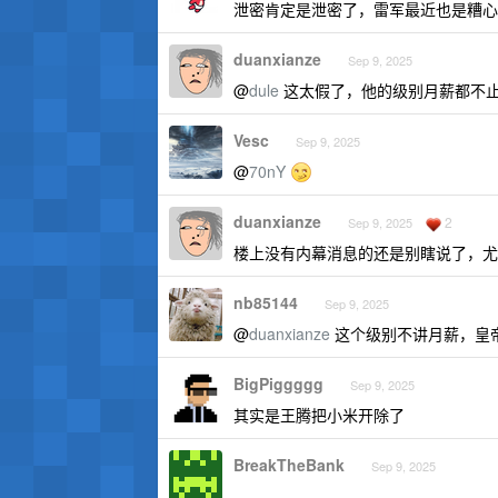
泄密肯定是泄密了，雷军最近也是糟心
duanxianze
Sep 9, 2025
@
dule
这太假了，他的级别月薪都不止 1
Vesc
Sep 9, 2025
@
70nY
duanxianze
2
Sep 9, 2025
楼上没有内幕消息的还是别瞎说了，尤
nb85144
Sep 9, 2025
@
duanxianze
这个级别不讲月薪，皇
BigPiggggg
Sep 9, 2025
其实是王腾把小米开除了
BreakTheBank
Sep 9, 2025