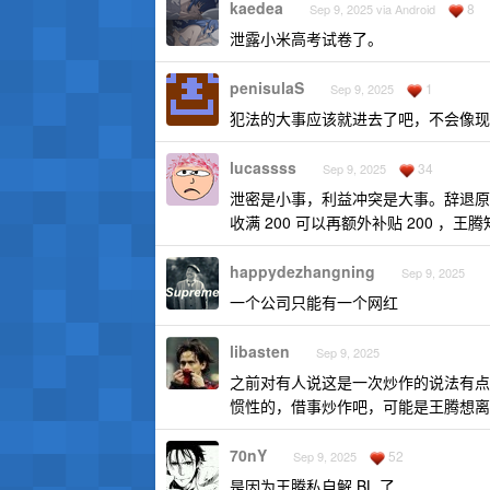
kaedea
8
Sep 9, 2025 via Android
泄露小米高考试卷了。
penisulaS
1
Sep 9, 2025
犯法的大事应该就进去了吧，不会像现
lucassss
34
Sep 9, 2025
泄密是小事，利益冲突是大事。辞退原因是
收满 200 可以再额外补贴 200 
happydezhangning
Sep 9, 2025
一个公司只能有一个网红
libasten
Sep 9, 2025
之前对有人说这是一次炒作的说法有点
惯性的，借事炒作吧，可能是王腾想离
70nY
52
Sep 9, 2025
是因为王腾私自解 BL 了