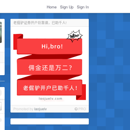
Home
Sign Up
Sign In
老倔驴证券开户巨靠谱，已助千人!
Promoted by
laojuelv
PRO
1