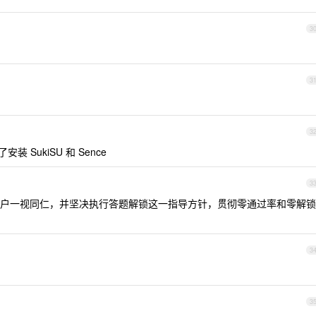
3
3
3
 SukiSU 和 Sence
3
户一视同仁，并坚决执行答题解锁这一指导方针，贯彻零通过率和零解锁
3
3