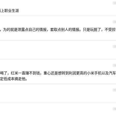
1
堵上职业生涯
1
岗位，为的就是泄露点自己的情报，套取点别人的情报。只是玩脱了，不受控
1
1
喝了，红米一直赚不到钱，重心还是想转到利润更高的小米手机以及汽车
定低成本搞走他。
1
1