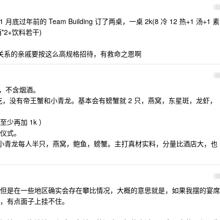
2
过年前的 Team Building 订了两桌，一桌 2k(8 冷 12 热+1 汤+1 素
酒*2+饮料若干)
多好关系的亲戚要按这么高规格招待，有救命之恩啊
2
桌，不含烟酒。
吃，没有帝王蟹和小青龙。基本会有螃蟹就 2 只，燕窝，东星斑，龙虾，
少再加 1k ）
仪式。
桌，小青龙每人半只，燕窝，鲍鱼，螃蟹。主打真材实料，分量比酒店大，也
2
但是在一些地区确实会存在攀比情况，大概的意思就是，如果我摆的宴席
，有点面子上挂不住。