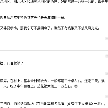
江地区、潮汕地区和珠三角地区的酒席，好的吃过一万多一台的，都是生
肉白切鸡本地特色食材等也是美滋滋的一餐。
又非要攀比，那我宁可不摆酒席了。当然了有钱谁又不想风风光光。
2
2
摆，几百就够了
2
酒席，在村上，基本全村都会去，一般都是三十桌左右，连吃三天，澳
一天，吃了中午和晚上。总花销大概三十万左右。😅
2
四百，酒的话彩陶坊（在当地算知名品牌，jd 查了下大概 60 一瓶），