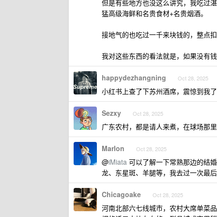
但是有些地方也没这么讲究，我吃过湛
猛高级海鲜和名贵食材+名贵烟酒。
接地气的也吃过一千来块钱的，整点扣
我对这些东西的看法就是，如果没有钱
happydezhangning
Oct 28, 2025
小红书上查了下苏州酒席，震惊到我了
Sezxy
Oct 28, 2025
广东农村，都是请人来煮，在球场那里
Marlon
Oct 28, 2025
@
iMiata
可以了解一下常熟那边的结婚
龙、东星斑、羊腿等，我去过一次最后
Chicagoake
Oct 28, 2025
河南北部六七线城市，农村大席单菜品三