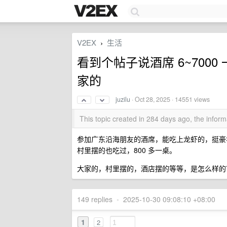
V2EX
生活
›
看到个帖子说酒席 6~700
家的
juzilu
·
Oct 28, 2025
· 14551 views
This topic created in 284 days ago, the info
参加广东沿海朋友的酒席，能吃上龙虾的，挺豪华
村里摆的也吃过，800 多一桌。
大家的，村里摆的，酒店摆的等等，是怎么样的
149 replies
•
2025-10-30 09:08:10 +08:00
1
2