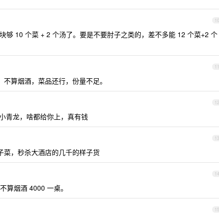
1
够 10 个菜 + 2 个汤了。要是不要肘子之类的，差不多能 12 个菜+2 个
1
桌。不算烟酒，菜品还行，份量不足。
1
 小青龙，啥都给你上，真有钱
1
桌子菜，秒杀大酒店的几千的样子货
1
算烟酒 4000 一桌。
1