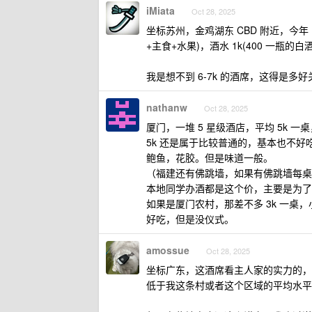
iMiata
Oct 28, 2025
坐标苏州，金鸡湖东 CBD 附近，今年 1 月底
+主食+水果)，酒水 1k(400 一瓶的白
我是想不到 6-7k 的酒席，这得是
nathanw
Oct 28, 2025
厦门，一堆 5 星级酒店，平均 5k 一
5k 还是属于比较普通的，基本也不好
鲍鱼，花胶。但是味道一般。
（福建还有佛跳墙，如果有佛跳墙每桌至
本地同学办酒都是这个价，主要是为了
如果是厦门农村，那差不多 3k 一
好吃，但是没仪式。
amossue
Oct 28, 2025
坐标广东，这酒席看主人家的实力的，
低于我这条村或者这个区域的平均水平