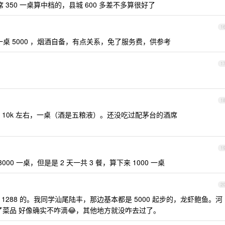
席 350 一桌算中档的，县城 600 多差不多算很好了
1
一桌 5000 ，烟酒自备，有点关系，免了服务费，供参考
1
1
10k 左右，一桌（酒是五粮液）。还没吃过配茅台的酒席
1
00 一桌，但是是 2 天一共 3 餐，算下来 1000 一桌
2
的是 1288 的。我同学汕尾陆丰，那边基本都是 5000 起步的，龙虾鲍鱼。河
，看了菜品 好像确实不咋滴😂，其他地方就没咋去过了。