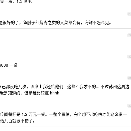
一点，1.5 倍吧。
2
是很好的了，鱼肘子红烧肉之类的大菜都会有，海鲜不怎么见。
2
3
6888 一桌
3
自己都没吃几次，酒席上我还给他们上这些？我才不的....不过苏州这周边
数我是知道的，但是我比较抠 hhhh
3
闻餐标是 1.2 万元一桌。一整个震惊，完全想不出吃啥才能这么贵一
话几百就很不错了。