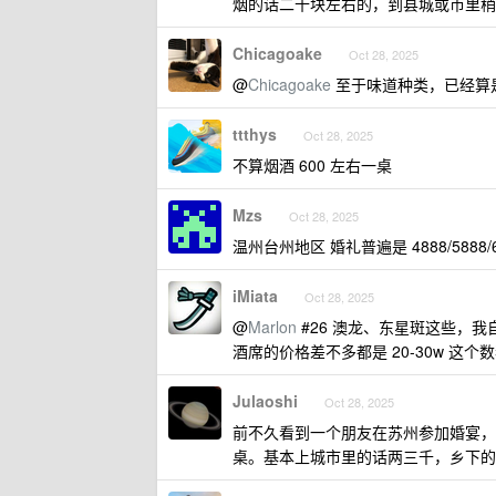
烟的话二十块左右的，到县城或市里稍贵
Chicagoake
Oct 28, 2025
@
Chicagoake
至于味道种类，已经算
ttthys
Oct 28, 2025
不算烟酒 600 左右一桌
Mzs
Oct 28, 2025
温州台州地区 婚礼普遍是 4888/5888/
iMiata
Oct 28, 2025
@
Marlon
#26 澳龙、东星斑这些，我
酒席的价格差不多都是 20-30w 这个
Julaoshi
Oct 28, 2025
前不久看到一个朋友在苏州参加婚宴，传
桌。基本上城市里的话两三千，乡下的