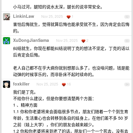
小马过河，腿短的说水太深，腿长的说非常安全。
LinkinLaw
Nov 25, 2025
1
52
害怕后悔就生，觉得就算后悔也能承受就不生，因为肯定会后悔
的。
XuDongJianSama
Nov 25, 2025
2
53
纠结就生，你现在都能纠结说明丁克的想法不坚定，丁克的话以
后肯定会后悔。
老人自己都不在乎大病你就别想那么多了，也没啥问题，钱是能
动弹的时候享乐的，而非卧床不起时续命的。
foxkiller
Nov 25, 2025
16
54
我们是丁克。
不给你什么建议，但是你要想清楚两个方面：
1 、精神方面
1.1 你和你老婆将来会面临很多节点，朋友们随着一个个到生育
年龄，生活重心也会转移到各自的娃身上，在他们差不多 50 岁
之前（娃上大学），你们的朋友会越来越少。
1.2 你和你老婆将来到老了的话，朋友们一个一个死去，没有去