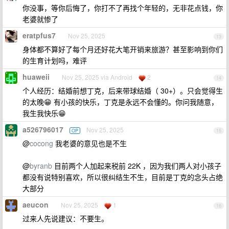
你没事，等你后悔了，你打不了再找个年轻的，无非花点钱，你
老婆就惨了
eratpfus7
Nov 25, 2025
13
身体都不算好了每个月还好花大笔开销来旅游？甚至影响到你们
的生育计划吗，难评
huaweii
Nov 25, 2025 via Android
2
14
个人经历：结婚前想丁克，后来带球结婚（ 30+）。只会觉得生
的太晚😁 有小孩的快乐，丁克是永远不会懂的。你问我随意，
我生我快乐😁
a526796017
Nov 25, 2025
OP
15
@
cocong
我老婆的意见也是不生
@
byranb
目前两个人加起来税前 22K ，因为我们两人对小孩子
都没有说特别喜欢，所以很纠结生不生，目前是丁克的念头占绝
大部分
aeucon
Nov 25, 2025
1
16
过来人先说建议：不要生。