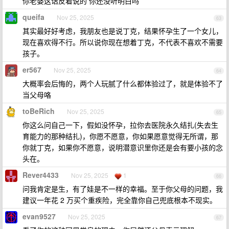
你老婆这话反着说的 你还没听明白吗
queifa
Nov 25, 2025
63
其实最好好考虑，我朋友也是说丁克，结果怀孕生了一个女儿，
现在喜欢得不行。所以说你现在想着丁克，不代表不喜欢不需要
孩子。
er567
Nov 25, 2025
64
大概率会后悔的，两个人玩腻了什么都体验过了，就是体验不了
当父母咯
toBeRich
Nov 25, 2025
65
你这么问自己一下，假如没怀孕，拉你去医院永久结扎(失去生
育能力的那种结扎)，你愿不愿意，你如果愿意觉得无所谓，那
你就丁克，如果你不愿意，说明潜意识里你还是会有要小孩的念
头在。
Rever4433
Nov 25, 2025
1
66
问我肯定是生，有了娃是不一样的幸福。至于你父母的问题，我
建议一年花 2 万买个重疾险，完全靠你自己兜底根本不现实。
evan9527
Nov 25, 2025
67