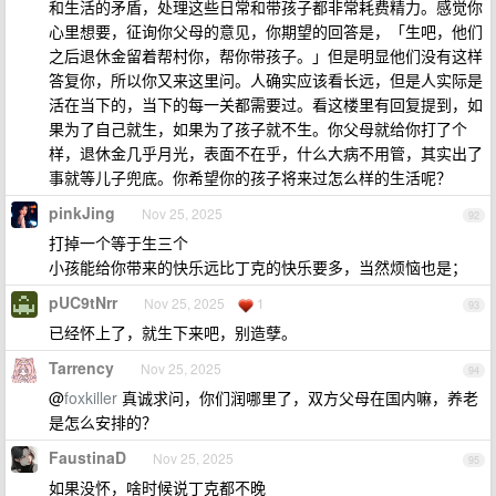
和生活的矛盾，处理这些日常和带孩子都非常耗费精力。感觉你
心里想要，征询你父母的意见，你期望的回答是，「生吧，他们
之后退休金留着帮村你，帮你带孩子。」但是明显他们没有这样
答复你，所以你又来这里问。人确实应该看长远，但是人实际是
活在当下的，当下的每一关都需要过。看这楼里有回复提到，如
果为了自己就生，如果为了孩子就不生。你父母就给你打了个
样，退休金几乎月光，表面不在乎，什么大病不用管，其实出了
事就等儿子兜底。你希望你的孩子将来过怎么样的生活呢？
pinkJing
Nov 25, 2025
92
打掉一个等于生三个
小孩能给你带来的快乐远比丁克的快乐要多，当然烦恼也是；
pUC9tNrr
Nov 25, 2025
1
93
已经怀上了，就生下来吧，别造孽。
Tarrency
Nov 25, 2025
94
@
foxkiller
真诚求问，你们润哪里了，双方父母在国内嘛，养老
是怎么安排的？
FaustinaD
Nov 25, 2025
95
如果没怀，啥时候说丁克都不晚