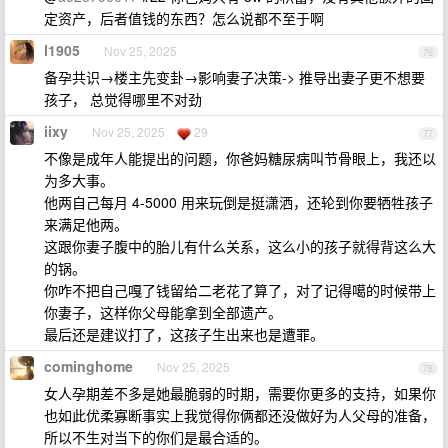
定资产，后者值钱的东西？怎么说都不至于啊
l1905
Nov 25, 2025
76
备孕共识→楼主先变卦→影响妻子决策-> 推导出妻子更不想要
孩子， 总觉得哪里不对劲
iixy
Nov 25, 2025
29
77
不像是成年人能提出的问题，你爸妈糖尿病叫节骨眼上，我还以
为多大事。
他两自己每月 4-5000 用来玩倒是挺潇洒，还轮到你要牺牲孩子
来满足他两。
这跟你妻子腹中的胎儿有什么关系，这么小的孩子就得背这么大
的锅。
你咋不把自己嘎了钱留给二老花了算了，对了记得噶的时候带上
你妻子，这样你父母能拿到全部遗产。
最后还是建议打了，这孩子生出来也是遭罪。
cominghome
Nov 25, 2025
78
女人孕期差不多是她最脆弱的时期，需要你更多的支持，如果你
也如此优柔寡断事实上我觉得你俩都还没做好为人父母的准备，
所以不生对当下的你们是最合适的。