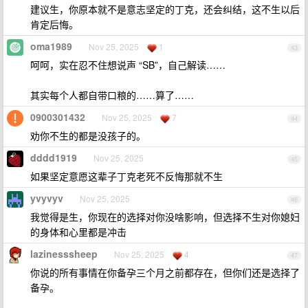
建议生，你原本就不是意志坚定的丁克，还会纠结，这不生以后
肯定后悔。
oma1989
Nov 25, 2025
1
43
呵呵，实在忍不住想说声 “SB”，自己解读……
其实每个人都自带口粮的……算了……
0900301432
Nov 25, 2025
7
44
劝你不生的都是没孩子的。
dddd1919
Nov 25, 2025
45
如果坚定意愿这辈子丁克老死不反悔那就不生
yvyvyv
Nov 25, 2025
46
我觉得是生，你现在的选择对你没啥影响，但选择不生对你媳妇
的身体和心里都是冲击
lazinesssheep
Nov 25, 2025
4
47
你说的所有事情在你备孕三个月之前都存在，但你们还是选择了
备孕。