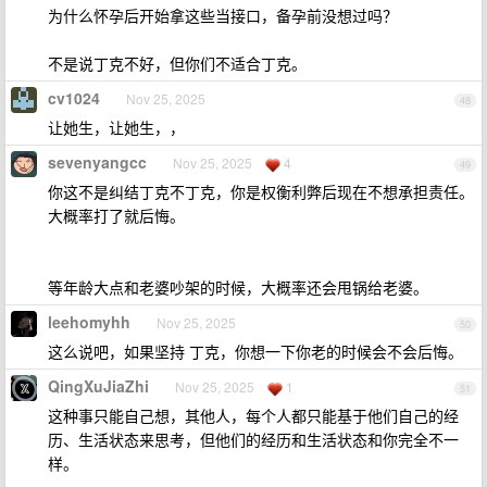
为什么怀孕后开始拿这些当接口，备孕前没想过吗？
不是说丁克不好，但你们不适合丁克。
cv1024
Nov 25, 2025
48
让她生，让她生，，
sevenyangcc
Nov 25, 2025
4
49
你这不是纠结丁克不丁克，你是权衡利弊后现在不想承担责任。
大概率打了就后悔。
等年龄大点和老婆吵架的时候，大概率还会甩锅给老婆。
leehomyhh
Nov 25, 2025
50
这么说吧，如果坚持 丁克，你想一下你老的时候会不会后悔。
QingXuJiaZhi
Nov 25, 2025
1
51
这种事只能自己想，其他人，每个人都只能基于他们自己的经
历、生活状态来思考，但他们的经历和生活状态和你完全不一
样。