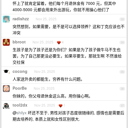
怀上了就肯定留着，他们每个月退休金有 7000 元，但其中
4000-5000 元都会用来外出游玩，你就不用操心他们了
radishzz
Nov 25, 2025
33
突然想到，如果需要，是不是可以选择领养？这和丁克应该也不
冲突
bbroot
Nov 25, 2025
4
34
生孩子是为了孩子还是为你们？如果是为了孩子做牛马不生也
罢，为了自己那更没必要生，如果非要生，那就生啊 不然谁给
交社保
cocong
Nov 25, 2025
35
人家送外卖的都能生，穷养有什么问题。
PoorBe
Nov 25, 2025
36
你妹的，你父母退休金这么高，用你操心啊。
tool2dx
Nov 25, 2025
1
37
@
shilyx
坏还不至于, 男性对孩子态度很随缘的, 感情也是需要后
期去培养的, 本质上就和女性区别很大.