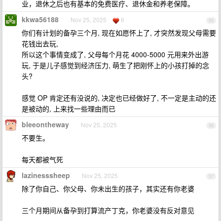
业，退休之后也有基本的免费医疗、退休金和养老保障。
kkwa56188
Nov 25, 2025
6
55
你们有计划的备孕三个月, 现在如愿怀上了, 才突然发现父母需要
花钱出去玩,
所以这个事情变成了, 父母每个月花 4000-5000 元用来外出游
玩, 于是儿子感觉到经济压力, 萌生了把刚怀上的小孩打掉的念
头?
感觉 OP 肯定还有没说的, 决定也已经做好了, 不一定是主动的还
是被动的, 上来找一些理由而已
bleeontheway
Nov 25, 2025
56
不要生。
每天都被气死
lazinesssheep
Nov 25, 2025
57
除了你自己、你父母、你未出生的孩子，其实还有你老婆
三个月期间从备孕到打算流产丁克，你老婆没有反对意见