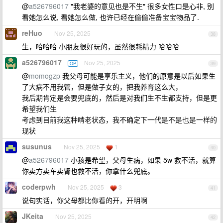
@
a526796017
"我老婆的意见也是不生" 很多女性口是心非, 别
看她怎么说, 看她怎么做, 也许已经在偷偷准备宝宝物品了.
reHuo
Nov 25, 2025
38
生，哈哈哈 小朋友很好玩的，虽然很耗精力 哈哈哈
a526796017
Nov 25, 2025
OP
39
@
momogzp
我父母可能是享乐主义，他们的原意是以后如果生
了大病不用我管，但是做子女的，把我养育这么大，
我后期肯定是会要兜底的，然后是对我们生不生都支持，但是更
希望我们生
考虑到目前我这种啃老状态，我不确定下一代是不是也是一样的
现状
susunus
Nov 25, 2025
1
40
@
a526796017
小孩是希望，父母生病，如果 5w 救不活，就算
你卖方卖车卖肾也救不活，你拿什么兜底。
coderpwh
Nov 25, 2025
3
41
说句实话，你父母都比你看的开，开明啊
JKeita
Nov 25, 2025
42