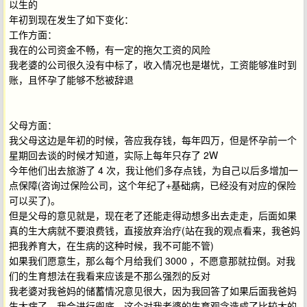
以生的
年初到现在发生了如下变化：
工作方面：
我在的公司资金不畅，有一定的拖欠工资的风险
我老婆的公司很久没有中标了，收入情况也是堪忧，工资能够准时到
账，且怀孕了能够不愁被辞退
父母方面：
我父母这边是年初的时候，答应我存钱，每年四万，但是怀孕前一个
星期回去谈的时候才知道，实际上每年只存了 2W
今年他们出去旅游了 4 次，我让他们多存点钱，为自己以后多增加一
点保障(咨询过保险公司，这个年纪了+基础病，已经没有对应的保险
可以买了)。
但是父母的意见就是，现在老了还能走得动想多出去走走，后面如果
真的生大病就不要浪费钱，直接放弃治疗(站在我的观点看来，我爸妈
把我养育大，在生病的这种时候，我不可能不管)
如果我们愿意生，那么每个月给我们 3000 ，不愿意那就拉倒。对我
们的生育想法在我看来应该是不那么强烈的反对
我老婆对我爸妈的储蓄情况意见很大，因为我回答了如果后面我爸妈
生大病了，我会进行兜底，这个对我老婆的生育观念造成了比较大的