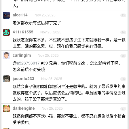
人。
aice114
Nov 25, 2025
83
老罗都表示有点后悔丁克了
411161555
Nov 25, 2025
84
我状态跟你差不多，不过我不想孩子生下来就跟我一样，是一颗
韭菜，活的那么累。哎，现在的我只感觉身心俱疲。
carlinglm
Nov 25, 2025
85
@
a526796017
#39 兄弟，你们税前 22k ，怎么就啃老了啊，
怎么前后不对头哦
jasonlu233
Nov 25, 2025
86
既然会备孕说明你们潜意识里还是想生的。就为了最近发生的事
就放弃这个孩子，以后应该会后悔的吧。毕竟困难的事情总会过
去的，孩子没了那就是真没了。
darkengine
Nov 25, 2025
87
既然你俩都不喜欢小孩，那就不要生，都不忍心想象以后小孩会
受啥委屈。