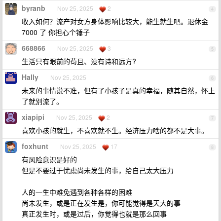
byranb
Nov 25, 2025
2
4
收入如何？流产对女方身体影响比较大，能生就生吧。退休金
7000 了 你担心个锤子
668866
Nov 25, 2025
3
5
生活只有眼前的苟且、没有诗和远方?
Hally
Nov 25, 2025
6
未来的事情说不准，但有了小孩子是真的幸福，随其自然，怀上
了就别流了。
xiapipi
Nov 25, 2025
2
7
喜欢小孩的就生，不喜欢就不生。经济压力啥的都不是大事。
foxhunt
Nov 25, 2025
17
8
有风险意识是好的
但是不要过于忧虑尚未发生的事，给自己太大压力
人的一生中难免遇到各种各样的困难
尚未发生，或是正在发生是，你可能觉得是天大的事
真正发生时，或是过后，你觉得也就是那么回事