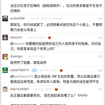
没见过生孩子后悔的（缺陷孩除外），见过的很多都是不生孩子
后悔的
yolee599
Nov 25, 2025 via Android
19
那就生，你已经成家了，必须把重点放在你这个小家上，不要把
精力全放父母身上
aeucon
Nov 25, 2025
2
20
@
aeucon
你要做的就是把你自己代入到你孩子的视角，问问自
己，你愿意来到这个世界上吗？
Avedge
Nov 25, 2025
21
既然怀了就要，顺其自然
a526796017
Nov 25, 2025
1
OP
22
@
kamikaze472
我父母目前 3W 左右的积蓄，所以后面出事只
能我这边来兜底，有退伍军人医保，但是大病的话还是顶不住
kkk1234567
Nov 25, 2025
7
23
反正最后都是要死的， 现在就赶紧去嘎了么？ 🐶🐶🐶