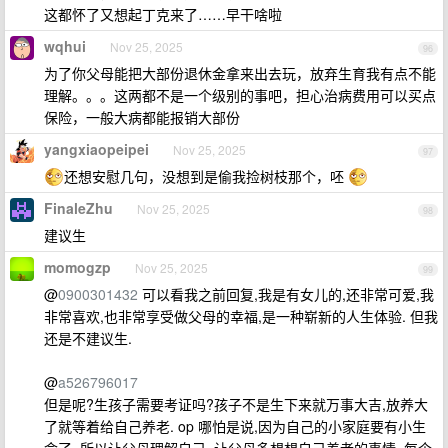
这都怀了又想起丁克来了……早干啥啦
wqhui
Nov 25, 2025
96
为了你父母能把大部份退休金拿来出去玩，放弃生育我有点不能
理解。。。这两都不是一个级别的事吧，担心治病费用可以买点
保险，一般大病都能报销大部份
yangxiaopeipei
Nov 25, 2025
97
还想安慰几句，没想到是偷我捡树枝那个，呸
FinaleZhu
Nov 25, 2025
98
建议生
momogzp
Nov 25, 2025
99
@
0900301432
可以看我之前回复,我是有女儿的,还非常可爱,我
非常喜欢,也非常享受做父母的幸福,是一种崭新的人生体验. 但我
还是不建议生.
@
a526796017
但是呢?生孩子需要考证吗?孩子不是生下来就万事大吉,放养大
了就等着给自己养老. op 哪怕是说,因为自己的小家庭要有小生