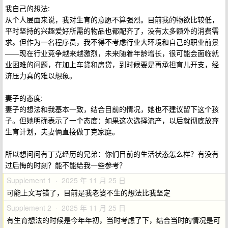
我自己的想法:
从个人层面来说，我对生育的意愿不算强烈。目前我的物欲比较低，
平时坚持的兴趣爱好所需的物品也都配齐了，没有太多额外的消费需
求。但作为一名程序员，我不得不考虑行业大环境和自己的职业前景
——现在行业竞争越来越激烈，未来随着年龄增长，很可能会面临就
业困难的问题，在加上车贷和房贷，到时候要是再承担育儿开支，经
济压力真的难以想象。
妻子的态度:
妻子的想法和我基本一致，结合目前的情况，她也不建议留下这个孩
子。但她明确表示了一个态度：如果这次选择流产，以后就彻底放弃
生育计划，夫妻俩直接做丁克家庭。
所以想问问有丁克经历的兄弟：你们目前的生活状态怎么样？有没有
过后悔的时刻？能不能给我一些参考？
Supplement 1 · 2025 年 11 月 25 日
可能上文写错了，目前是我老婆不生的想法比我坚定
Supplement 2 · 2025 年 11 月 25 日
有生育想法的时候是今年年初，当时考虑了下，结合当时的情况是可