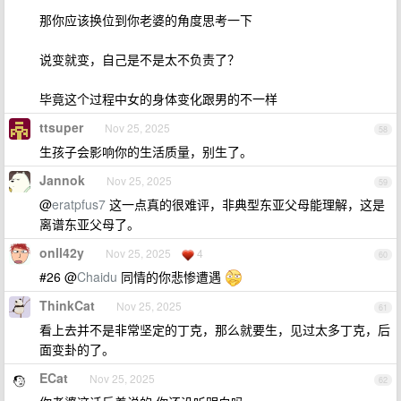
那你应该换位到你老婆的角度思考一下
说变就变，自己是不是太不负责了？
毕竟这个过程中女的身体变化跟男的不一样
ttsuper
Nov 25, 2025
58
生孩子会影响你的生活质量，别生了。
Jannok
Nov 25, 2025
59
@
eratpfus7
这一点真的很难评，非典型东亚父母能理解，这是
离谱东亚父母了。
onll42y
Nov 25, 2025
4
60
#26 @
Chaidu
同情的你悲惨遭遇
ThinkCat
Nov 25, 2025
61
看上去并不是非常坚定的丁克，那么就要生，见过太多丁克，后
面变卦的了。
ECat
Nov 25, 2025
62