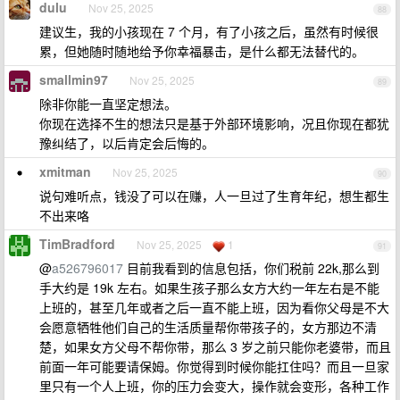
dulu
Nov 25, 2025
88
建议生，我的小孩现在 7 个月，有了小孩之后，虽然有时候很
累，但她随时随地给予你幸福暴击，是什么都无法替代的。
smallmin97
Nov 25, 2025
89
除非你能一直坚定想法。
你现在选择不生的想法只是基于外部环境影响，况且你现在都犹
豫纠结了，以后肯定会后悔的。
xmitman
Nov 25, 2025
90
说句难听点，钱没了可以在赚，人一旦过了生育年纪，想生都生
不出来咯
TimBradford
Nov 25, 2025
1
91
@
a526796017
目前我看到的信息包括，你们税前 22k,那么到
手大约是 19k 左右。如果生孩子那么女方大约一年左右是不能
上班的，甚至几年或者之后一直不能上班，因为看你父母是不大
会愿意牺牲他们自己的生活质量帮你带孩子的，女方那边不清
楚，如果女方父母不帮你带，那么 3 岁之前只能你老婆带，而且
前面一年可能要请保姆。你觉得到时候你能扛住吗？而且一旦家
里只有一个人上班，你的压力会变大，操作就会变形，各种工作