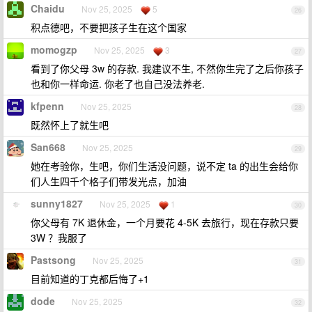
Chaidu
Nov 25, 2025
5
26
积点德吧，不要把孩子生在这个国家
momogzp
Nov 25, 2025
3
27
看到了你父母 3w 的存款. 我建议不生, 不然你生完了之后你孩子
也和你一样命运. 你老了也自己没法养老.
kfpenn
Nov 25, 2025
28
既然怀上了就生吧
San668
Nov 25, 2025
29
她在考验你，生吧，你们生活没问题，说不定 ta 的出生会给你
们人生四千个格子们带发光点，加油
sunny1827
Nov 25, 2025
1
30
你父母有 7K 退休金，一个月要花 4-5K 去旅行，现在存款只要
3W ？我服了
Pastsong
Nov 25, 2025
31
目前知道的丁克都后悔了+1
dode
Nov 25, 2025
32