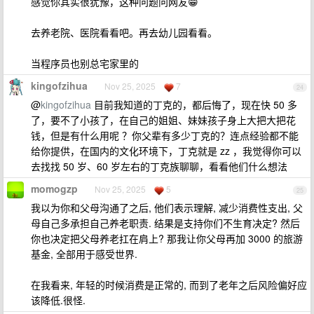
感觉你其实很犹豫，这种问题问网友😁
去养老院、医院看看吧。再去幼儿园看看。
当程序员也别总宅家里的
kingofzihua
Nov 25, 2025
7
24
@
kingofzihua
目前我知道的丁克的，都后悔了，现在快 50 多
了，要不了小孩了，在自己的姐姐、妹妹孩子身上大把大把花
钱，但是有什么用呢 ？你父辈有多少丁克的？连点经验都不能
给你提供，在国内的文化环境下，丁克就是 zz ，我觉得你可以
去找找 50 岁、60 岁左右的丁克族聊聊，看看他们什么想法
momogzp
Nov 25, 2025
5
25
我以为你和父母沟通了之后, 他们表示理解, 减少消费性支出, 父
母自己多承担自己养老职责. 结果是支持你们不生育决定? 然后
你也决定把父母养老扛在肩上? 那我让你父母再加 3000 的旅游
基金, 全部用于感受世界.
在我看来, 年轻的时候消费是正常的, 而到了老年之后风险偏好应
该降低.很怪.