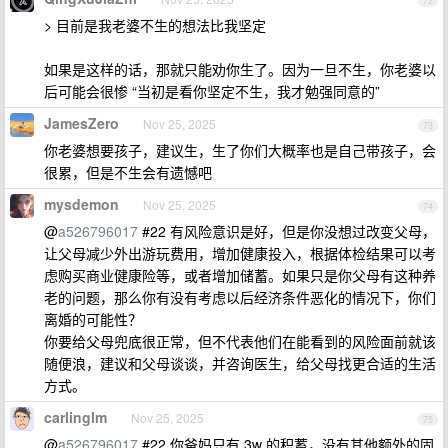
72
> 目前是我老婆不生的想法比我坚定
如果是这样的话，那就只能劝你生了。因为一旦不生，你老婆以
后可能会很惨 “当初是看你坚定不生，我才勉强同意的”
JamesZero
Nov 25, 2025
73
你老婆想要孩子，建议生，生了你们大概率也是自己带孩子，会
很累，但是不生会有遗憾吧
mysdemon
Nov 25, 2025
74
@
a526796017
#22 有风险意识是好，但是你没想过改变父母，
让父母减少外出游玩费用，增加健康投入，根据体检结果可以考
虑购买商业健康险等，或者增加储蓄。如果只是你父母有这种养
老的问题，那么你有没有考虑以后经济条件恶化的情况下，你们
离婚的可能性？
你要给父母兜底很正常，但不代表他们在能看到的风险面前就该
随便浪，建议和父母谈谈，并咨询医生，给父母找更合适的生活
方式。
carlinglm
Nov 25, 2025
75
@
a526796017
#22 你爸妈只有 3w 的积蓄，没有其他额外的固