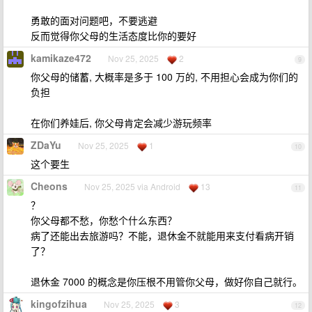
勇敢的面对问题吧，不要逃避
反而觉得你父母的生活态度比你的要好
kamikaze472
Nov 25, 2025
2
9
你父母的储蓄, 大概率是多于 100 万的, 不用担心会成为你们的
负担
在你们养娃后, 你父母肯定会减少游玩频率
ZDaYu
Nov 25, 2025
1
10
这个要生
Cheons
Nov 25, 2025 via Android
13
11
？
你父母都不愁，你愁个什么东西？
病了还能出去旅游吗？不能，退休金不就能用来支付看病开销
了？
退休金 7000 的概念是你压根不用管你父母，做好你自己就行。
kingofzihua
Nov 25, 2025
3
12