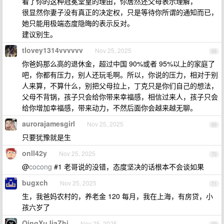
看了你的这种冠冕堂皇的理由，你居然还父母表示理解，
很显然你妻子没有真正的决定权，只是等待你所谓的通知而已，
她只能用极端态度隐晦的表示反对。
建议别生。
tlovey1314vvvvvv
Nov 25, 2025
68
你爸妈那么高的退休金，超过中国 90%或者 95%以上的家庭了
吧，你都有压力，别人还玩毛啊。所以，你说的压力，相对于别
人来算，不算什么，别把父母拉上，丁克只是你们自己的想法，
父母不背锅，孩子只会给你带来幸福感，相信过来人，孩子只会
给你增加幸福感，带来动力，不然后面你会越来越无聊。
aurorajamesgirl
Nov 25, 2025
69
只要犹豫就是生
onll42y
Nov 25, 2025
70
@
cocong
#1 老哥说的没错，态度坚决的话根本不会谈如果
bugxch
Nov 25, 2025
71
生，我爸妈农村的，养老金 120 每月，我在上海，有房贷，小
孩六岁了
QingXuJiaZhi
Nov 25, 2025