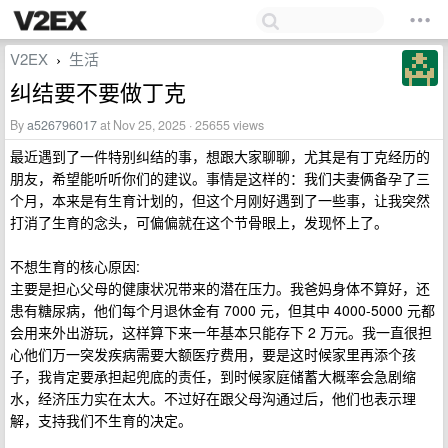
V2EX
生活
›
纠结要不要做丁克
By
a526796017
at Nov 25, 2025 · 25655 views
最近遇到了一件特别纠结的事，想跟大家聊聊，尤其是有丁克经历的
朋友，希望能听听你们的建议。事情是这样的：我们夫妻俩备孕了三
个月，本来是有生育计划的，但这个月刚好遇到了一些事，让我突然
打消了生育的念头，可偏偏就在这个节骨眼上，发现怀上了。
不想生育的核心原因:
主要是担心父母的健康状况带来的潜在压力。我爸妈身体不算好，还
患有糖尿病，他们每个月退休金有 7000 元，但其中 4000-5000 元都
会用来外出游玩，这样算下来一年基本只能存下 2 万元。我一直很担
心他们万一突发疾病需要大额医疗费用，要是这时候家里再添个孩
子，我肯定要承担起兜底的责任，到时候家庭储蓄大概率会急剧缩
水，经济压力实在太大。不过好在跟父母沟通过后，他们也表示理
解，支持我们不生育的决定。