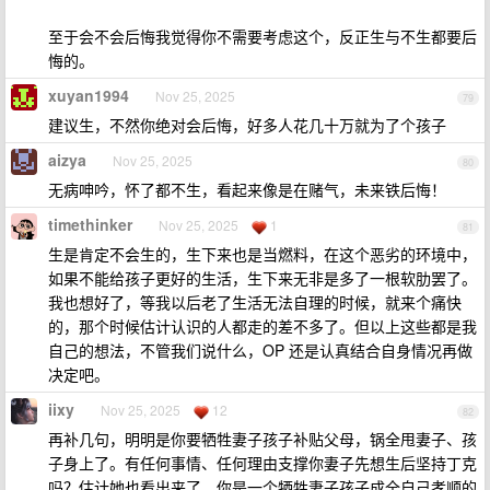
至于会不会后悔我觉得你不需要考虑这个，反正生与不生都要后
悔的。
xuyan1994
Nov 25, 2025
79
建议生，不然你绝对会后悔，好多人花几十万就为了个孩子
aizya
Nov 25, 2025
80
无病呻吟，怀了都不生，看起来像是在赌气，未来铁后悔！
timethinker
Nov 25, 2025
1
81
生是肯定不会生的，生下来也是当燃料，在这个恶劣的环境中，
如果不能给孩子更好的生活，生下来无非是多了一根软肋罢了。
我也想好了，等我以后老了生活无法自理的时候，就来个痛快
的，那个时候估计认识的人都走的差不多了。但以上这些都是我
自己的想法，不管我们说什么，OP 还是认真结合自身情况再做
决定吧。
iixy
Nov 25, 2025
12
82
再补几句，明明是你要牺牲妻子孩子补贴父母，锅全甩妻子、孩
子身上了。有任何事情、任何理由支撑你妻子先想生后坚持丁克
吗？估计她也看出来了，你是一个牺牲妻子孩子成全自己孝顺的