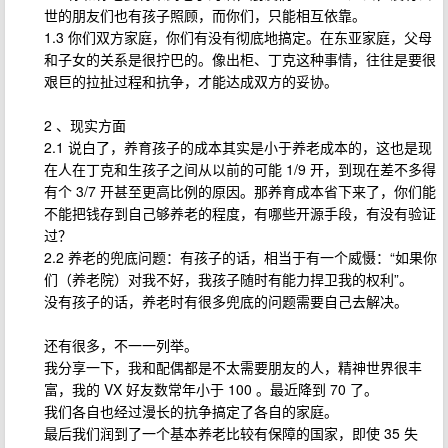
世的朋友们也有孩子照顾，而你们，只能相互依靠。
1.3 你们双方家庭，你们有没有彻底地搞定。在东亚家庭，父母
和子女的关系是很拧巴的。像出柜、丁克这种事情，往往是要很
艰巨的拉扯过程和抗争，才能达成双方的妥协。
2 、现实方面
2.1 说白了，养育孩子的成本其实是小于养老成本的，这也是现
在人在丁克和生孩子之间从以前的可能 1/9 开，到现在差不多得
有个 3/7 开甚至更高比例的原因。那养育成本省下来了，你们能
不能把钱存到自己够养老的程度，有哪些开源手段，有没有验证
过？
2.2 养老的兜底问题：有孩子的话，相当于有一个威慑：“如果你
们（养老院）对我不好，我孩子随时有能力捍卫我的权利”。
没有孩子的话，养老时有很多兜底的问题需要自己去解决。
还有很多，不一一列举。
我分享一下，我和配偶都是不太需要朋友的人，精神世界很丰
富，我的 VX 好友数常年小于 100 。最近降到 70 了。
我们各自也经过漫长的抗争搞定了各自的家庭。
最后我们润到了一个基本养老比较有保障的国家，即使 35 失