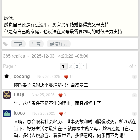
感慨：
感觉自己还是有点没用，买房买车结婚都得靠父母支持
但是有自己的家庭，也没法在父母最需要帮助的时候全力支持
丁克
生育
经济压力
385 replies
•
2025-12-03 14:20:22 +08:00
Page 1
1
of 4
2
3
4
cocong
Nov 25, 2025
15
1
你的妻子说的还不够清楚吗？当然是生
LAQI
Nov 25, 2025
3
2
生，这些条件不是不生的理由，而且都怀上了
i8086
Nov 25, 2025
4
3
人啊，总会跟着社会经历、世事变故和时间慢慢改变。所以活在
当下、好好生活才最实在～ 就像楼主的父母，趁着还能自在走
动，多出去旅旅游、看看世界，多惬意呀，何乐而不为呢！