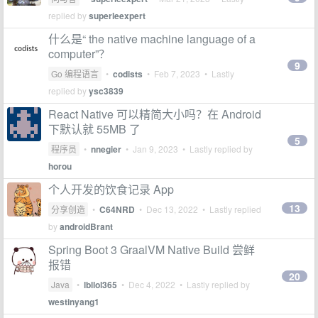
replied by
superleexpert
什么是“ the native machine language of a
computer”？
9
Go 编程语言
•
codists
•
Feb 7, 2023
• Lastly
replied by
ysc3839
React Native 可以精简大小吗？在 Android
下默认就 55MB 了
5
程序员
•
nnegier
•
Jan 9, 2023
• Lastly replied by
horou
个人开发的饮食记录 App
13
分享创造
•
C64NRD
•
Dec 13, 2022
• Lastly replied
by
androidBrant
Spring Boot 3 GraalVM Native Build 尝鲜
报错
20
Java
•
lbllol365
•
Dec 4, 2022
• Lastly replied by
westinyang1