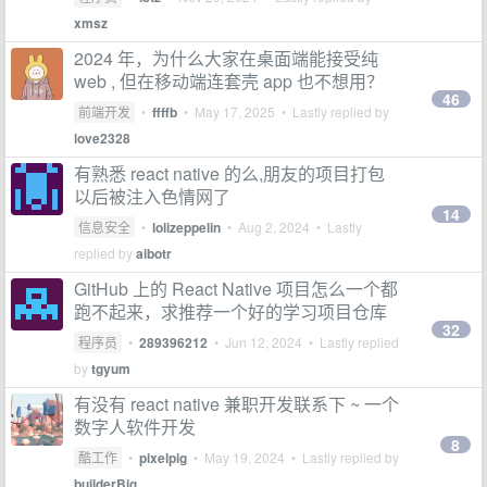
xmsz
2024 年，为什么大家在桌面端能接受纯
web , 但在移动端连套壳 app 也不想用？
46
前端开发
•
ffffb
•
May 17, 2025
• Lastly replied by
love2328
有熟悉 react native 的么,朋友的项目打包
以后被注入色情网了
14
信息安全
•
lolizeppelin
•
Aug 2, 2024
• Lastly
replied by
aibotr
GitHub 上的 React Native 项目怎么一个都
跑不起来，求推荐一个好的学习项目仓库
32
程序员
•
289396212
•
Jun 12, 2024
• Lastly replied
by
tgyum
有没有 react native 兼职开发联系下 ~ 一个
数字人软件开发
8
酷工作
•
pixelpig
•
May 19, 2024
• Lastly replied by
builderBig