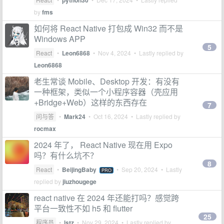
python30
by
fms
如何将 React Native 打包成 Win32 而不是
Windows APP
5
React
•
Leon6868
•
Nov 4, 2024
• Lastly replied by
Leon6868
老生常谈 Mobile、Desktop 开发：有没有
一种框架，类似一个小程序容器（壳应用
+Bridge+Web）这样的东西存在
7
问与答
•
Mark24
•
Oct 16, 2024
• Lastly replied by
rocmax
2024 年了， React Native 现在用 Expo
吗？有什么坑不？
8
React
•
BeijingBaby
•
Sep 20, 2024
• Lastly
PRO
replied by
jiuzhougege
react native 在 2024 年还能打吗？感觉跨
平台一致性不如 h5 和 flutter
25
程序员
•
lstz
•
Nov 29, 2024
• Lastly replied by