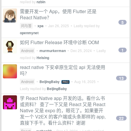
replied by
nzbin
需要开发一个 App，使用 Flutter 还是
React Native？
5
问与答
•
xpa
•
Jan 26, 2025
• Lastly replied by
openmynet
如何 Flutter Release 环境中诊断 OOM
1
Android
•
murmurkerman
•
Dec 25, 2024
• Lastly
replied by
Helsing
react native 下安卓原生定位 api 无法使用
吗？
13
Android
•
BeijingBaby
•
Aug 16, 2025
•
PRO
Lastly replied by
BeijingBaby
学 React Native app 开发的话。看什么书
或资料？ 查了一下又是 React 又是 React
Native 又是 expo 的，眼花了。如果要开
发一个 V2EX 的客户端或头条那样的 app,
22
直接下手干。看什么资料？谢谢
React
•
•
Dec 17, 2024
• Lastly replied