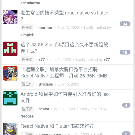
shendaowu
老生常谈的技术选型 react native vs flutter
?
34
程序员
•
murmur
•
Sep 13, 2023
• Lastly replied by
simpleH
这个 33.8K Star 的项目这么久不更新是放
弃了么？
19
程序员
•
x77
•
Jun 21, 2023
• Lastly replied by
x77
「远程全职」加拿大脱口秀平台招聘
React Native 工程师，月薪 25-35K RMB
酷工作
•
Brixlabs
•
Jun 15, 2023
Android 项目中如何直接引入准备好的 .so
文件
4
程序员
•
nealot
•
Apr 27, 2023
• Lastly replied by
Neoqee
React Native 和 Flutter 书籍求推荐
9
问与答
•
superleexpert
•
Mar 21, 2023
• Lastly