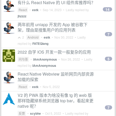
有什么 React Native 的 UI 组件库推荐吗？
14
React
•
estk
•
Sep 14, 2023
• Lastly replied by
jhzzzz
两年前用 uniapp 开发的 App 被谷歌下
架，理由是搜集用户的应用列表
7
2
Android
•
estk
•
Nov 30, 2022
• Lastly
replied by
FATEQiang
2022 自学 IOS 开发一款一般复杂的应用
5
问与答
•
IAmAnonymous
•
Nov 26, 2022
• Lastly
replied by
IAmAnonymous
React Native Webview 监听网页内部资源
加载的探索
React
•
estk
•
Nov 5, 2022
V2 的 PWA 版本为啥没有像 tg 的 web 版
那样隐藏掉系统浏览器 top bar，看起来更
native 呢？
7
反馈
•
scybhe
•
Oct 5, 2022
• Lastly replied by