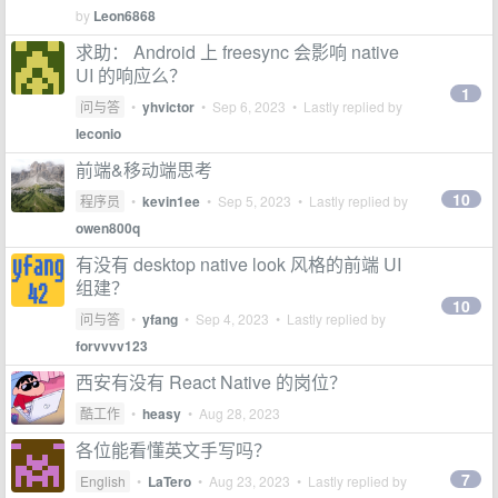
by
Leon6868
求助： Android 上 freesync 会影响 native
UI 的响应么？
1
问与答
•
yhvictor
•
Sep 6, 2023
• Lastly replied by
leconio
前端&移动端思考
10
程序员
•
kevin1ee
•
Sep 5, 2023
• Lastly replied by
owen800q
有没有 desktop native look 风格的前端 UI
组建？
10
问与答
•
yfang
•
Sep 4, 2023
• Lastly replied by
forvvvv123
西安有没有 React Native 的岗位？
酷工作
•
heasy
•
Aug 28, 2023
各位能看懂英文手写吗？
7
English
•
LaTero
•
Aug 23, 2023
• Lastly replied by