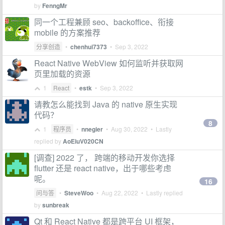
by
FenngMr
同一个工程兼顾 seo、backoffice、衔接
mobile 的方案推荐
分享创造
•
chenhui7373
•
Sep 3, 2022
React Native WebView 如何监听并获取网
页里加载的资源
1
React
•
estk
•
Sep 3, 2022
请教怎么能找到 Java 的 native 原生实现
代码？
8
1
程序员
•
nnegier
•
Aug 30, 2022
• Lastly
replied by
AoEiuV020CN
[调查] 2022 了， 跨端的移动开发你选择
flutter 还是 react native，出于哪些考虑
呢。
16
问与答
•
SteveWoo
•
Aug 22, 2022
• Lastly replied
by
sunbreak
Qt 和 React Native 都是跨平台 UI 框架，