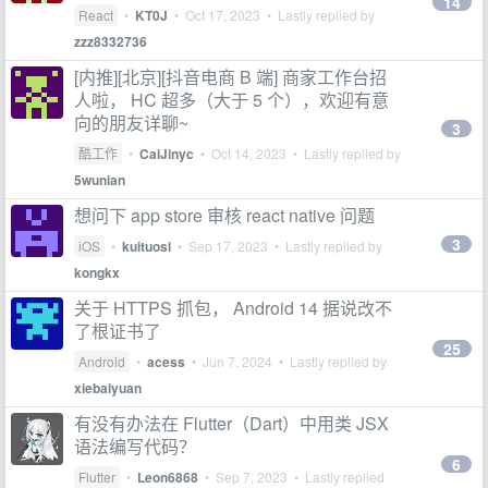
14
React
•
KT0J
•
Oct 17, 2023
• Lastly replied by
zzz8332736
[内推][北京][抖音电商 B 端] 商家工作台招
人啦， HC 超多（大于 5 个），欢迎有意
向的朋友详聊~
3
酷工作
•
CaiJinyc
•
Oct 14, 2023
• Lastly replied by
5wunian
想问下 app store 审核 react native 问题
3
iOS
•
kuituosi
•
Sep 17, 2023
• Lastly replied by
kongkx
关于 HTTPS 抓包， Android 14 据说改不
了根证书了
25
Android
•
acess
•
Jun 7, 2024
• Lastly replied by
xiebaiyuan
有没有办法在 Flutter（Dart）中用类 JSX
语法编写代码？
6
Flutter
•
Leon6868
•
Sep 7, 2023
• Lastly replied