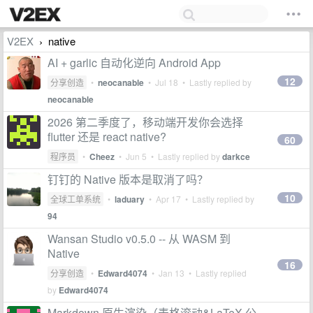
V2EX
native
›
AI + garlic 自动化逆向 Android App
12
分享创造
•
neocanable
•
Jul 18
• Lastly replied by
neocanable
2026 第二季度了，移动端开发你会选择
flutter 还是 react native?
60
程序员
•
Cheez
•
Jun 5
• Lastly replied by
darkce
钉钉的 Native 版本是取消了吗？
10
全球工单系统
•
laduary
•
Apr 17
• Lastly replied by
94
Wansan Studio v0.5.0 -- 从 WASM 到
Native
16
分享创造
•
Edward4074
•
Jan 13
• Lastly replied
by
Edward4074
Markdown 原生渲染（表格滚动&LaTeX 公