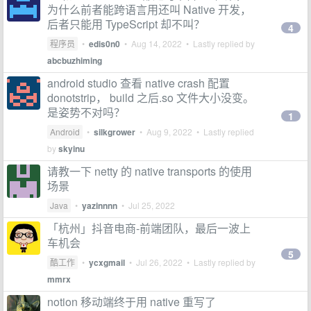
为什么前者能跨语言用还叫 Native 开发，
后者只能用 TypeScript 却不叫？
4
程序员
•
edis0n0
•
Aug 14, 2022
• Lastly replied by
abcbuzhiming
android studio 查看 native crash 配置
donotstrip， build 之后.so 文件大小没变。
是姿势不对吗？
1
Android
•
silkgrower
•
Aug 9, 2022
• Lastly replied
by
skyinu
请教一下 netty 的 native transports 的使用
场景
Java
•
yazinnnn
•
Jul 25, 2022
「杭州」抖音电商-前端团队，最后一波上
车机会
5
酷工作
•
ycxgmail
•
Jul 26, 2022
• Lastly replied by
mmrx
notion 移动端终于用 native 重写了