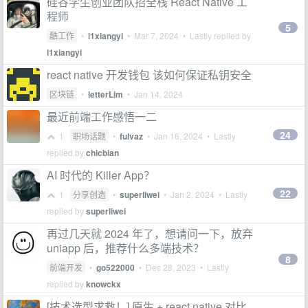
硅谷学生创业团队招全栈 React Native 工
程师
5
酷工作
•
l1xiangyi
•
Mar 7, 2024
• Lastly replied by
l1xiangyi
react native 开发钱包 该如何保证私钥安全
区块链
•
letterLim
•
Jan 14, 2024
最近前端工作感悟一二
24
1
职场话题
•
fulvaz
•
Jan 16, 2024
• Lastly
replied by
chicbian
AI 时代的 Killer App？
22
1
分享创造
•
superliwei
•
Jan 2, 2024
• Lastly
replied by
superliwei
再过几天就 2024 年了，想请问一下，放弃
uniapp 后，推荐什么多端技术？
8
前端开发
•
go522000
•
Dec 28, 2023
• Lastly
replied by
knowckx
[技术选型求救！] 原生 + react native 对比