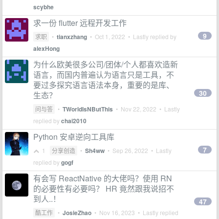
scybhe
求一份 flutter 远程开发工作
9
求职
•
tianxzhang
•
Oct 1, 2022
• Lastly replied by
alexHong
为什么欧美很多公司/团体/个人都喜欢造新
语言，而国内普遍认为语言只是工具，不
要过多探究语言语法本身，重要的是库、
30
生态？
问与答
•
TWorldIsNButThis
•
Nov 22, 2022
• Lastly
replied by
chai2010
Python 安卓逆向工具库
7
1
分享创造
•
Sh4ww
•
Sep 26, 2022
• Lastly
replied by
gogf
有会写 ReactNative 的大佬吗？使用 RN
的必要性有必要吗？ HR 竟然跟我说招不
到人..！
47
酷工作
•
JosieZhao
•
Nov 16, 2023
• Lastly replied