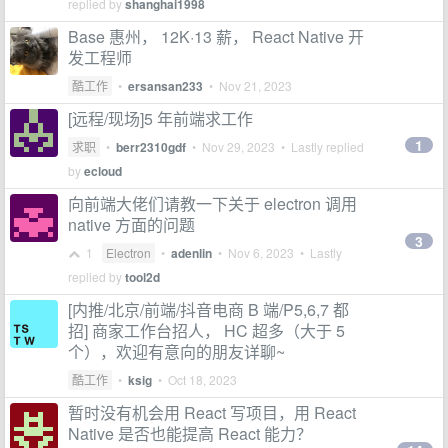
replied by
shanghai1998
Base 惠州， 12K·13 薪， React Native 开
发工程师
酷工作
•
ersansan233
•
Nov 21, 2023
[远程/现场]5 年前端求工作
1
求职
•
berr2310gdf
•
Nov 29, 2023
• Lastly replied
by
ecloud
向前端大佬们请教一下关于 electron 调用
native 方面的问题
3
1
Electron
•
adenlin
•
Nov 6, 2023
• Lastly
replied by
tool2d
[内推/北京/前端/抖音电商 B 端/P5,6,7 都
招] 商家工作台招人， HC 超多（大于 5
个），欢迎有意向的朋友详聊~
酷工作
•
ksig
•
Oct 18, 2023
暂时没有机会用 React 写项目，用 React
Native 是否也能提高 React 能力？