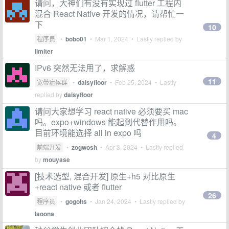
请问，大神们有没有实现过 flutter 工程内
混合 React Native 开发的情况，请帮忙一
下
10
程序员
•
bobo01
•
Mar 1, 2024
• Lastly replied by
limiter
IPv6 突然无法用了，求解惑
11
宽带症候群
•
daisyfloor
•
Feb 25, 2024
• Lastly
replied by
daisyfloor
请问大家想学习 react native 必须要买 mac
吗。expo+windows 能起到代替作用吗。
目前环境能选择 all in expo 吗
4
前端开发
•
zogwosh
•
Apr 3, 2024
• Lastly replied
by
mouyase
[技术选型, 混合开发] 原生+h5 对比原生
+react native 或者 flutter
26
程序员
•
gogolts
•
Jan 24, 2024
• Lastly replied by
laoona