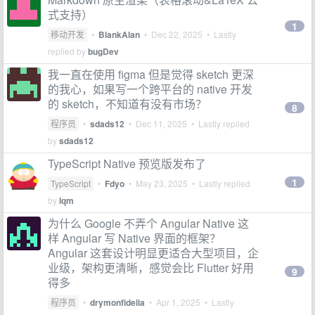
式支持）
1
移动开发
•
BlankAlan
•
Dec 22, 2025
• Lastly
replied by
bugDev
我一直在使用 figma 但是觉得 sketch 更深
的我心，如果写一个跨平台的 native 开发
的 sketch，不知道有没有市场？
8
程序员
•
sdads12
•
Dec 11, 2025
• Lastly replied
by
sdads12
TypeScript Native 预览版发布了
1
TypeScript
•
Fdyo
•
May 23, 2025
• Lastly replied
by
lqm
为什么 Google 不弄个 Angular Native 这
样 Angular 写 Native 界面的框架？
Angular 这套设计明显更适合大型项目，企
业级，架构更清晰，感觉会比 Flutter 好用
9
得多
程序员
•
drymonfidelia
•
Apr 1, 2025
• Lastly