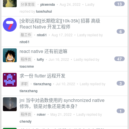
13
分享发现
•
pkwenda
•
Aug 24, 2022
• Lastly
replied by
luoshuhui
[全职远程][长期稳定][10k-35k] 招募 高级
React Native 开发工程师
6
酷工作
•
nito61
•
Aug 17, 2022
• Lastly replied by
nito61
react native 还有前途嘛
47
程序员
•
luffy
•
Jun 16, 2022
• Lastly replied by
toacnme
求一份 flutter 远程开发
3
求职
•
tianxzhang
•
Jul 10, 2022
• Lastly replied by
tianxzhang
jni 当中对函数使用的 synchronized native
修饰，锁是对象还是类本身？
1
程序员
•
roker
•
May 21, 2022
• Lastly replied by
chendy