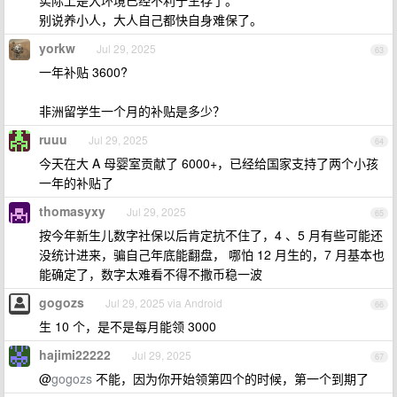
实际上是大环境已经不利于生存了。
别说养小人，大人自己都快自身难保了。
yorkw
Jul 29, 2025
63
一年补贴 3600?
非洲留学生一个月的补贴是多少？
ruuu
Jul 29, 2025
64
今天在大 A 母婴室贡献了 6000+，已经给国家支持了两个小孩
一年的补贴了
thomasyxy
Jul 29, 2025
65
按今年新生儿数字社保以后肯定抗不住了，4 、5 月有些可能还
没统计进来，骗自己年底能翻盘， 哪怕 12 月生的，7 月基本也
能确定了，数字太难看不得不撒币稳一波
gogozs
Jul 29, 2025 via Android
66
生 10 个，是不是每月能领 3000
hajimi22222
Jul 29, 2025
67
@
gogozs
不能，因为你开始领第四个的时候，第一个到期了