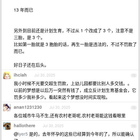
13 年而已
另外到目前还是计划生育，不过从 1 个改成了 3 个，注意不是
三胎，是 3 个。
比如第一胎就是 3 胞胎的话，再生一胎是违法的，不过不罚款了
而已。
好日子还在后头。
ihciah
Jul 30, 2025
72
我小时候不光要交超生罚款，上幼儿园都要比别人多交钱。。
以前的梦想是以后万一突然有钱了，成立反计划生育基金会，它
罚多少我补多少。看起来这个梦想没时间实现啦。
anan1231230
Jul 30, 2025
73
各位城市牛马不生,还有农村老哥呢,农村老哥能这钱看眼里
hallothere
Jul 30, 2025
74
@
lyer5
是的，去年怀孕的这些已经算到今年的了，所以能确认