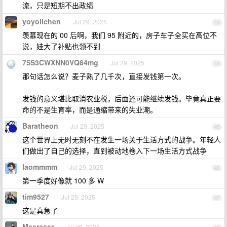
流，只是短期不出政绩
yoyolichen
Jul 29, 2025
43
羡慕现在的 00 后啊，我们 95 附近的，房子车子全买在高位不
说，娃大了补贴也领不到
75S3CWXNN0VQ84mg
Jul 29, 2025
44
那句话怎么说？麦子熟了几千次，直接发钱第一次。
发钱的意义堪比取消农业税，后面还可能继续发钱。毕竟真正要
命的不是生育率，而是通缩带来的失业潮。
Baratheon
Jul 29, 2025
45
这个世界上无时无刻不在发生一场关于生活方式的战争。年轻人
们做出了自己的选择，直到被动地卷入下一场生活方式战争
laommmm
Jul 29, 2025
46
第一季度好像就 100 多 W
tim9527
Jul 29, 2025
47
这是真急了
Mearasar
Jul 29, 2025