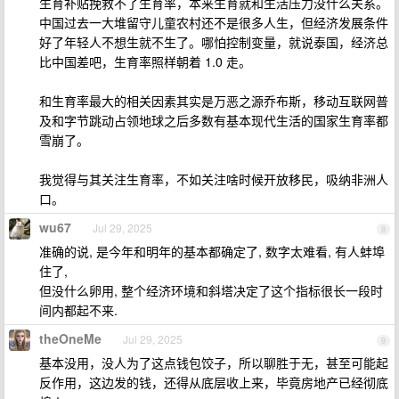
生育补贴挽救不了生育率，本来生育就和生活压力没什么关系。
中国过去一大堆留守儿童农村还不是很多人生，但经济发展条件
好了年轻人不想生就不生了。哪怕控制变量，就说泰国，经济总
比中国差吧，生育率照样朝着 1.0 走。
和生育率最大的相关因素其实是万恶之源乔布斯，移动互联网普
及和字节跳动占领地球之后多数有基本现代生活的国家生育率都
雪崩了。
我觉得与其关注生育率，不如关注啥时候开放移民，吸纳非洲人
口。
wu67
Jul 29, 2025
8
准确的说, 是今年和明年的基本都确定了, 数字太难看, 有人蚌埠
住了,
但没什么卵用, 整个经济环境和斜塔决定了这个指标很长一段时
间内都起不来.
theOneMe
Jul 29, 2025
9
基本没用，没人为了这点钱包饺子，所以聊胜于无，甚至可能起
反作用，这边发的钱，还得从底层收上来，毕竟房地产已经彻底