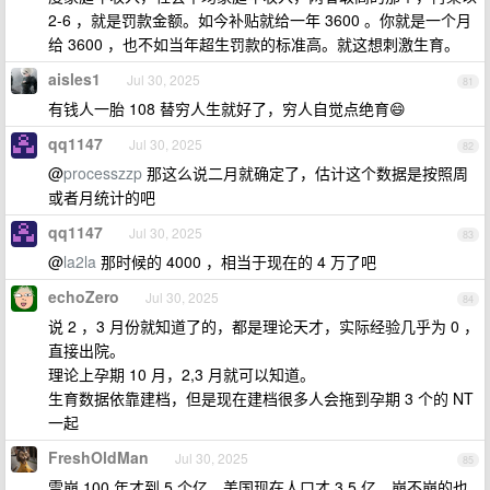
2-6 ，就是罚款金额。如今补贴就给一年 3600 。你就是一个月
给 3600 ，也不如当年超生罚款的标准高。就这想刺激生育。
aisles1
Jul 30, 2025
81
有钱人一胎 108 替穷人生就好了，穷人自觉点绝育😄
qq1147
Jul 30, 2025
82
@
processzzp
那这么说二月就确定了，估计这个数据是按照周
或者月统计的吧
qq1147
Jul 30, 2025
83
@
la2la
那时候的 4000 ，相当于现在的 4 万了吧
echoZero
Jul 30, 2025
84
说 2 ，3 月份就知道了的，都是理论天才，实际经验几乎为 0 ，
直接出院。
理论上孕期 10 月，2,3 月就可以知道。
生育数据依靠建档，但是现在建档很多人会拖到孕期 3 个的 NT
一起
FreshOldMan
Jul 30, 2025
85
雪崩 100 年才到 5 个亿，美国现在人口才 3.5 亿，崩不崩的也