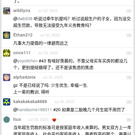
了。
wildlynx
Jul 30, 2025
75
@
dwb938
听说过牵牛扒屋吗？听过说超生户的子女，因为没交
超生罚款，导致无法接受九年义务教育吗？
Ethan212
Jul 30, 2025
76
凡事大力提倡的一律避而远之
once111
Jul 30, 2025
77
@
yoyolichen
#43 有啥好羡慕的，不靠父母买车买房的都没几
个，更别提结婚得了，还不是该焦虑的焦虑
alpha4zeta
Jul 30, 2025
78
gz 不是已经说了吗: 少生优生, 幸福一生.
上一辈的教训, 得听
kakakakaka8889
Jul 30, 2025
79
@
handsome198311
#20 如果是二胎晚几个月生就不用罚了
ltux
Jul 30, 2025
1
80
当年超生罚款的标准可是按家庭年收入来算的。男女双方上一年
度家庭年收入，社会平均家庭年收入，两者取高的那个，再乘以