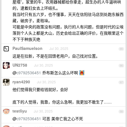
屋塌”，家里的牛，农用器械都给你拿走，超生办的人牛逼哄哄
的，逮着妇女去上环结扎。
我当时只有五六岁，也不懂事，天天在信阳驻马店到处跑东躲西
藏，破房子，麦秸垛。
可能是中央的政策没有问题，执行的人有问题，但是时代的尘埃
落到个人头上都是大山，历史会给出正确的评价，在我眼里这个
不下于种族灭绝
PaulSamuelson
Jul 30, 2025
95
这是在拉新，不是在回馈老用户，自己找对位置。
UN2758
Jul 30, 2025
96
@
c9792536451
乔布斯怎么这么坏啊
ryan4290
Jul 30, 2025
97
他们觉得我只要给钱就好，会好
底下的人觉得，我靠，你这么急啊，我更加不敢生了……
testliyu
Jul 30, 2025
98
@
c9792536451
可恶 美帝亡我之心不死