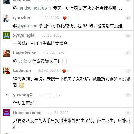
48
@
handsome198311
我天, 16 年罚 2 万块的社会抚养费. . .
iyaozhen
Jul 29, 2025
2
49
@
yoyolichen
🤣 那你动作比较快。我 93 的，没房没车没娃
xytysingle
Jul 29, 2025
50
一线城市人口流失率持续增高
listen2wind
Jul 29, 2025
51
@
lucifer9
什么晨曦大厅！！！
LuJason
Jul 29, 2025
2
52
得先发到手再说，去搜一下独生子女补贴，就能搜到很多人没领
到
yuwangG
Jul 29, 2025
53
计划生育好
Hmmmmmmm
Jul 29, 2025
54
只要别从没生的人手里掏钱出来补贴生了的，应生尽生，应补尽
补