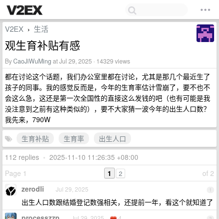
V2EX
生活
›
观生育补贴有感
By
CaoJiWuMing
at Jul 29, 2025 · 14329 views
都在讨论这个话题，我们办公室里都在讨论，尤其是那几个最近生了
孩子的同事。我的感觉反而是，今年的生育率估计雪崩了，要不也不
会这么急，这还是第一次全国性的直接这么发钱的吧（也有可能是我
没注意到之前有这种类似的），要不大家猜一波今年的出生人口数？
我先来，790W
生育补贴
生育率
出生人口
112 replies
•
2025-11-10 11:26:35 +08:00
Page 1
1
of 2
2
zerodli
Jul 29, 2025
1
出生人口数跟结婚登记数强相关，还提前一年，看这个就知道了
processzzp
Jul 29, 2025
4
2