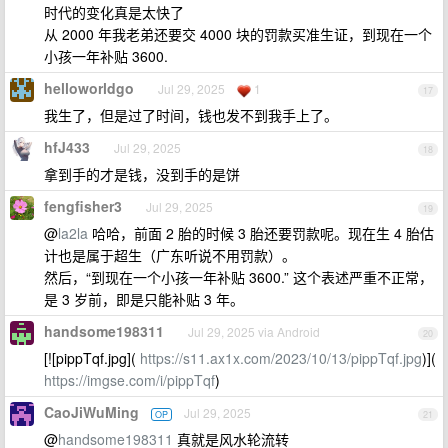
时代的变化真是太快了
从 2000 年我老弟还要交 4000 块的罚款买准生证，到现在一个
小孩一年补贴 3600.
helloworldgo
Jul 29, 2025
1
17
我生了，但是过了时间，钱也发不到我手上了。
hfJ433
Jul 29, 2025
18
拿到手的才是钱，没到手的是饼
fengfisher3
Jul 29, 2025
19
@
la2la
哈哈，前面 2 胎的时候 3 胎还要罚款呢。现在生 4 胎估
计也是属于超生（广东听说不用罚款）。
然后，“到现在一个小孩一年补贴 3600.” 这个表述严重不正常，
是 3 岁前，即是只能补贴 3 年。
handsome198311
Jul 29, 2025 via Android
20
[![pippTqf.jpg](
https://s11.ax1x.com/2023/10/13/pippTqf.jpg
)](
https://imgse.com/i/pippTqf
)
CaoJiWuMing
Jul 29, 2025
OP
21
@
handsome198311
真就是风水轮流转