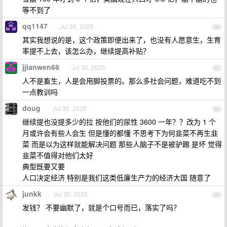
等不到了
qq1147
Jul 30, 2025
86
其实我想说的是，这个政策即便出来了，也没有人愿意生，生育
率提不上去，该怎么办，继续提高补贴？
jjianwen68
Jul 30, 2025
87
人不是畜生，人是会用脚投票的。那么多社会问题，难道吃不到
一点教训吗
doug
Jul 30, 2025
88
继续提也没提多少的拉 按他们的尿性 3600 一年？？改为 1 个
月或许会有些人会生 但是懂的都懂 不思考下为何韭菜不再生韭
菜 而是以为这样就能解决问题 那些人脑子不是被驴踢 是坏 觉得
韭菜不值得对他们太好
典型既要又要
人口决定经济 特别是我们这类低廉生产力的经济大国 随意了
junkk
Jul 30, 2025
89
发钱？ 不要幽默了，就是个口号而已，落实了吗？