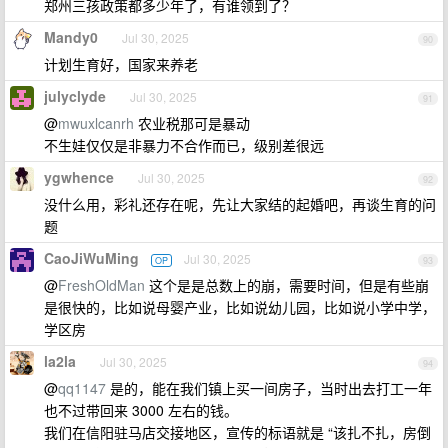
郑州三孩政策都多少年了，有谁领到了？
Mandy0
Jul 30, 2025
90
计划生育好，国家来养老
julyclyde
Jul 30, 2025
91
@
mwuxlcanrh
农业税那可是暴动
不生娃仅仅是非暴力不合作而已，级别差很远
ygwhence
Jul 30, 2025
92
没什么用，彩礼还存在呢，先让大家结的起婚吧，再谈生育的问
题
CaoJiWuMing
Jul 30, 2025
OP
93
@
FreshOldMan
这个是是总数上的崩，需要时间，但是有些崩
是很快的，比如说母婴产业，比如说幼儿园，比如说小学中学，
学区房
la2la
Jul 30, 2025
94
@
qq1147
是的，能在我们镇上买一间房子，当时出去打工一年
也不过带回来 3000 左右的钱。
我们在信阳驻马店交接地区，宣传的标语就是 “该扎不扎，房倒