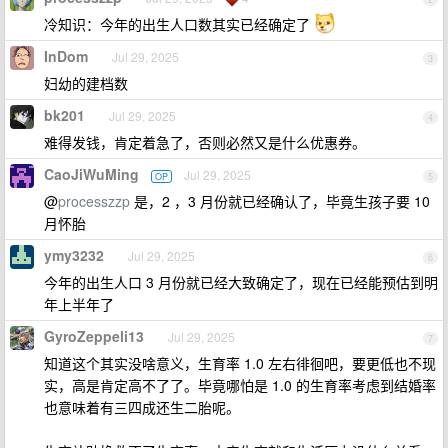
冷知识：今年的出生人口数其实已经确定了
InDom
Jul 29, 2025
3
妇幼的建档数
bk201
Jul 29, 2025
4
难得发钱，肯定着急了，否则必然又是什么优惠券。
CaoJiWuMing
Jul 29, 2025
OP
5
@
processzzp
是，2 ，3 月份就已经确认了，毕竟生孩子要 10
月怀胎
ymy3232
Jul 29, 2025
6
今年的出生人口 3 月份就已经大致确定了，现在已经能预估到明
年上半年了
GyroZeppeli13
Jul 29, 2025
7
知道这个其实没啥意义，生育率 1.0 左右徘徊吧，要更低也不现
实，高是肯定高不了了。毕竟哪怕是 1.0 的生育率考虑到结婚率
也意味着有三四成还生二胎呢。