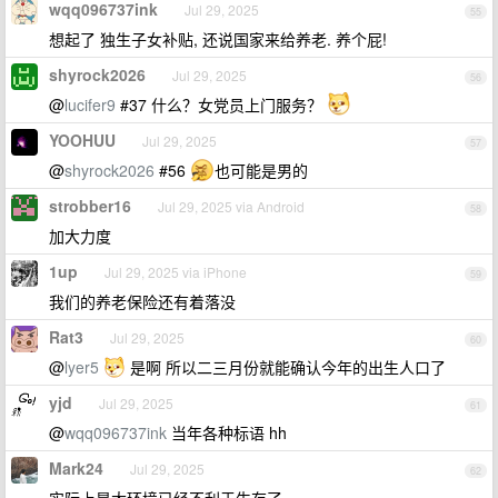
wqq096737ink
Jul 29, 2025
55
想起了 独生子女补贴, 还说国家来给养老. 养个屁!
shyrock2026
Jul 29, 2025
56
@
lucifer9
#37 什么？女党员上门服务？
YOOHUU
Jul 29, 2025
57
@
shyrock2026
#56
也可能是男的
strobber16
Jul 29, 2025 via Android
58
加大力度
1up
Jul 29, 2025 via iPhone
59
我们的养老保险还有着落没
Rat3
Jul 29, 2025
60
@
lyer5
是啊 所以二三月份就能确认今年的出生人口了
yjd
Jul 29, 2025
61
@
wqq096737ink
当年各种标语 hh
Mark24
Jul 29, 2025
62