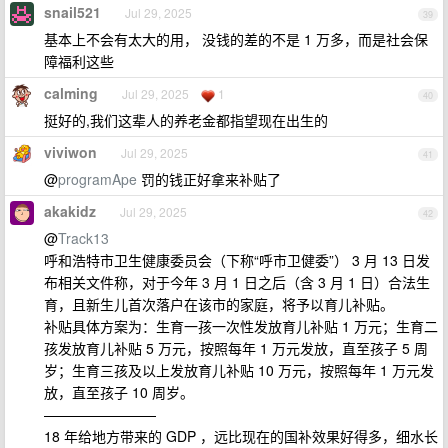
snail521
Jul 29, 2025
39
基本上不会有太大的用， 没钱的差的不是 1 万多，而是社会保
障福利这些
calming
Jul 29, 2025
1
40
挺好的,我们这辈人的养老金都指望现在出生的
viviwon
Jul 29, 2025
41
@
programApe
罚的钱正好拿来补贴了
akakidz
Jul 29, 2025
42
@
Track13
呼和浩特市卫生健康委员会（下称“呼市卫健委”） 3 月 13 日发
布相关文件称，对于今年 3 月 1 日之后（含 3 月 1 日）合法生
育，且新生儿首次落户在该市的家庭，将予以育儿补贴。
补贴具体方案为：生育一孩一次性发放育儿补贴 1 万元；生育二
孩发放育儿补贴 5 万元，按照每年 1 万元发放，直至孩子 5 周
岁；生育三孩及以上发放育儿补贴 10 万元，按照每年 1 万元发
放，直至孩子 10 周岁。
————————
18 年给地方带来的 GDP ，远比现在的国补效果好得多，细水长