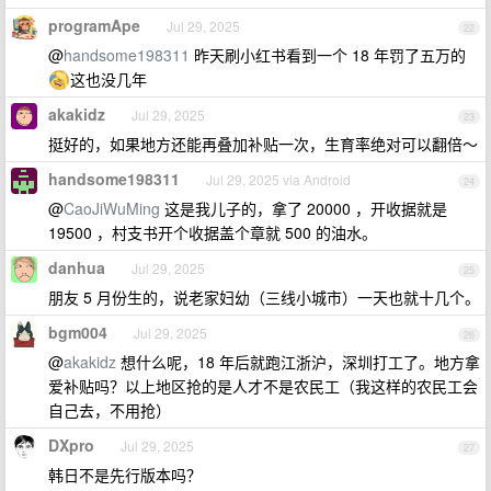
programApe
Jul 29, 2025
22
@
handsome198311
昨天刷小红书看到一个 18 年罚了五万的
这也没几年
akakidz
Jul 29, 2025
23
挺好的，如果地方还能再叠加补贴一次，生育率绝对可以翻倍～
handsome198311
Jul 29, 2025 via Android
24
@
CaoJiWuMing
这是我儿子的，拿了 20000 ，开收据就是
19500 ，村支书开个收据盖个章就 500 的油水。
danhua
Jul 29, 2025
25
朋友 5 月份生的，说老家妇幼（三线小城市）一天也就十几个。
bgm004
Jul 29, 2025
26
@
akakidz
想什么呢，18 年后就跑江浙沪，深圳打工了。地方拿
爱补贴吗？以上地区抢的是人才不是农民工（我这样的农民工会
自己去，不用抢）
DXpro
Jul 29, 2025
27
韩日不是先行版本吗？