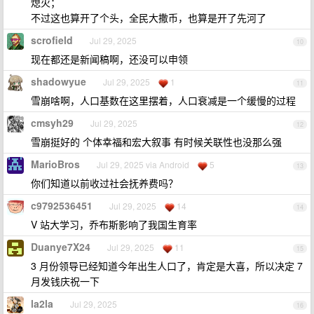
熄火；
不过这也算开了个头，全民大撒币，也算是开了先河了
scrofield
Jul 29, 2025
10
现在都还是新闻稿啊，还没可以申领
shadowyue
Jul 29, 2025
1
11
雪崩啥啊，人口基数在这里摆着，人口衰减是一个缓慢的过程
cmsyh29
Jul 29, 2025
12
雪崩挺好的 个体幸福和宏大叙事 有时候关联性也没那么强
MarioBros
Jul 29, 2025 via Android
5
13
你们知道以前收过社会抚养费吗？
c9792536451
Jul 29, 2025
14
14
V 站大学习，乔布斯影响了我国生育率
Duanye7X24
Jul 29, 2025
11
15
3 月份领导已经知道今年出生人口了，肯定是大喜，所以决定 7
月发钱庆祝一下
la2la
Jul 29, 2025
16