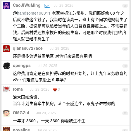
CaoJiWuMing
Jul 29, 2025
OP
28
@
handsome198311
老家坐标江苏常州，我们那好像 08 年之
后就不收这个钱了，我当时在读高一，班上有个同学他妈就生了
个二胎，据说是可以趁着当年的人口普查直接报上去，不需要罚
钱，后面村委还挨家挨户的鼓励生育，可是那个时候我们那的年
轻人就已经不想生了
qianss0727ace
Jul 29, 2025
29
还是很多偏远贫困地区 对他们来说很有用吧
opengps
Jul 29, 2025
30
这种费用肯定是在负担得起的时候开始的，赶上九年义务教育的
v2er 们难道后来没上 9 年学？
roma
Jul 29, 2025
3
31
治大国如烙饼，
当年计划生育牵牛扒房，甚至亲戚连坐，跟鬼子进村似的
OMGZui
Jul 29, 2025
32
一年才 3600 ，一天 3600 你看我生不生
novaline
Jul 29, 2025
33