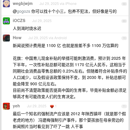
wegbjwjm
Jul 29, 2025 via iPhone
68
@
gogozs
你可以找十个小三，包养不犯法，但好像是亏的
iOCZS
Jul 29, 2025
69
人到渴时烧水迟
How
Jul 29, 2025 via Android
70
新闻说预计费用是 1100 亿 也就是按差不多 1100 万估算的
花旗：中国育儿现金补贴的举措可能刺激消费，预计到 2025 年
下半年，一次性补贴总额可能达到 1170 亿元人民币，这相当于
同期社会消费品零售总额的 0.23%左右。但随着符合补贴条件的
人口减少，以及假设该政策保持不变，到 2030 年，补贴总额可
能会降至 900 亿元左右。
目前尚不清楚政策能否提高中国的生育率，毕竟补贴金额必须足
够高才有可能改变人们的生育决定。
yeh
Jul 29, 2025
1
71
最后一个知名的强制流产应该是 2012 年陕西镇坪（就是那个假
老虎的地方） 冯建梅强制引产事件，那个婴孩放在母亲旁边的
新闻照片当时看见到了吓了一跳 人干事