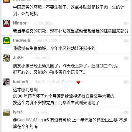
中国恶劣的环境，不要生孩子，这点补贴就是蚊子肉，生的计
划，死的随机
Ningor
Jul 29, 2025
34
我当年被交的罚款，现在补贴就当被动储蓄给我的娃拿回来部分
fredweili
Jul 29, 2025
35
我感觉有生肖偏好，今年小区的幼娃还挺多的
JuSH
Jul 29, 2025
36
朋友小孩已经上幼儿园了，昨天晚上算了，还能领三个月。
挺开心的，又能给小孩多买几个玩具了。
lucifer9
Jul 29, 2025 via iPhone
9
37
这才哪到哪啊
2000 年还有怀了九个月硬是给流掉还得自费交手术费的
按这个力度不安排党员上门帮着生就谢天谢地了
lyer5
Jul 29, 2025
38
@
CaoJiWuMing
#5 有没有可能 上一年怀胎的还没出生😂 不是
算在今年的吗