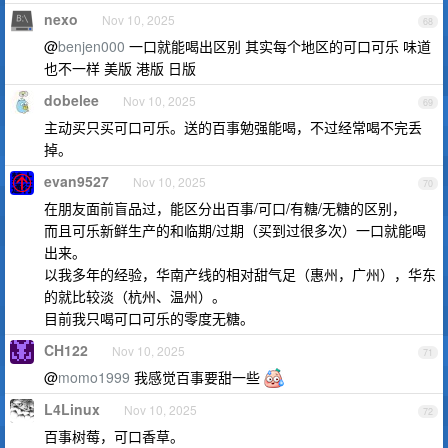
nexo
Nov 10, 2025
68
@
benjen000
一口就能喝出区别 其实每个地区的可口可乐 味道
也不一样 美版 港版 日版
dobelee
Nov 10, 2025
69
主动买只买可口可乐。送的百事勉强能喝，不过经常喝不完丢
掉。
evan9527
Nov 10, 2025
70
在朋友面前盲品过，能区分出百事/可口/有糖/无糖的区别，
而且可乐新鲜生产的和临期/过期（买到过很多次）一口就能喝
出来。
以我多年的经验，华南产线的相对甜气足（惠州，广州），华东
的就比较淡（杭州、温州）。
目前我只喝可口可乐的零度无糖。
CH122
Nov 10, 2025
71
@
momo1999
我感觉百事要甜一些
L4Linux
Nov 10, 2025
72
百事树莓，可口香草。