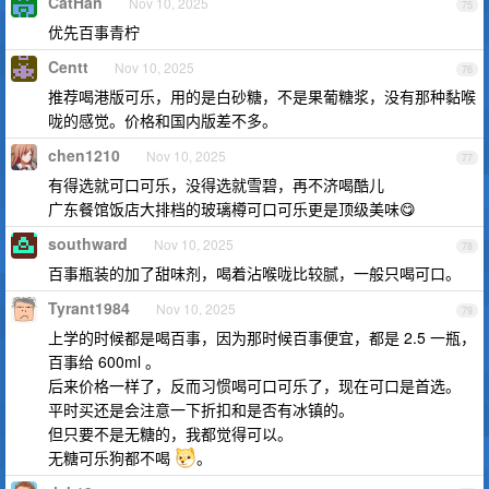
CatHan
Nov 10, 2025
75
优先百事青柠
Centt
Nov 10, 2025
76
推荐喝港版可乐，用的是白砂糖，不是果葡糖浆，没有那种黏喉
咙的感觉。价格和国内版差不多。
chen1210
Nov 10, 2025
77
有得选就可口可乐，没得选就雪碧，再不济喝酷儿
广东餐馆饭店大排档的玻璃樽可口可乐更是顶级美味😋
southward
Nov 10, 2025
78
百事瓶装的加了甜味剂，喝着沾喉咙比较腻，一般只喝可口。
Tyrant1984
Nov 10, 2025
79
上学的时候都是喝百事，因为那时候百事便宜，都是 2.5 一瓶，
百事给 600ml 。
后来价格一样了，反而习惯喝可口可乐了，现在可口是首选。
平时买还是会注意一下折扣和是否有冰镇的。
但只要不是无糖的，我都觉得可以。
无糖可乐狗都不喝
。