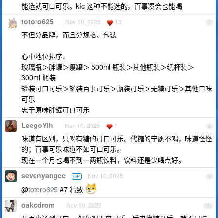
能选就可口可乐。kfc 这种不能选的，百事凑会也能喝
totoro625
Nov 10, 2025
13
7
不但分品牌，而且分规格、包装
心中地位排序：
玻璃瓶＞胖罐＞瘦罐＞ 500ml 瓶装＞其他瓶装＞纸杯装＞
300ml 瓶装
罐装可口可乐＞罐装百事可乐＞瓶装可乐＞无糖可乐＞其他口味
可乐
忠于原味胖罐可口可乐
LeegoYih
Nov 10, 2025
1
8
味道有区别，只喝有糖的可口可乐。代糖的宁愿不喝，味道怪怪
的；百事可乐味道不如可口可乐。
现在一个月也喝不到一两瓶饮料，饮料还是少喝点好。
sevenyangcc
Nov 10, 2025
OP
9
@
totoro625
#7 精致
oakcdrom
Nov 10, 2025
10