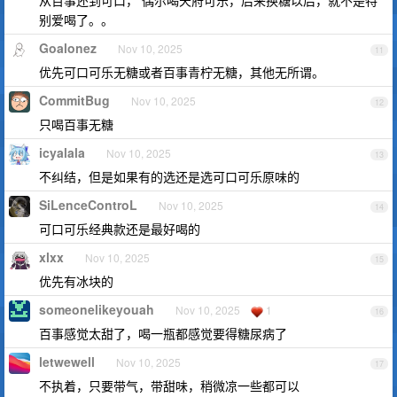
从百事还到可口， 偶尔喝天府可乐，后来换糖以后，就不是特
别爱喝了。。
Goalonez
Nov 10, 2025
11
优先可口可乐无糖或者百事青柠无糖，其他无所谓。
CommitBug
Nov 10, 2025
12
只喝百事无糖
icyalala
Nov 10, 2025
13
不纠结，但是如果有的选还是选可口可乐原味的
SiLenceControL
Nov 10, 2025
14
可口可乐经典款还是最好喝的
xlxx
Nov 10, 2025
15
优先有冰块的
someonelikeyouah
Nov 10, 2025
1
16
百事感觉太甜了，喝一瓶都感觉要得糖尿病了
letwewell
Nov 10, 2025
17
不执着，只要带气，带甜味，稍微凉一些都可以