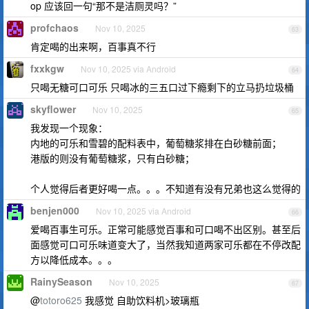
op 应该回一句“那不是洁厕灵吗？”
profchaos
Nov 10, 2025
63
肯定喝的出来啊，百事真不行
fxxkgw
Nov 10, 2025 via Android
64
只喝无糖可口可乐 只喝冰的三五口过下瘾剩下的立马扔垃圾桶
skyflower
Nov 10, 2025
65
我发现一个现象：
内地的可乐和雪碧的配料表中，葡萄糖浆排在白砂糖前面；
港版的则没有葡萄糖浆，只有白砂糖；
个人觉得后者更好喝一点。。。不知道有没有兄弟也这么觉得的
benjen000
Nov 10, 2025 via Android
66
爱喝百事生可乐。正常可能感觉百事和可口喝不出区别。甚至后
面感觉可口可乐味道变大了，当然我知道两家可乐都在不停改配
方以降低成本。。。
RainySeason
Nov 10, 2025
67
@
totoro625
我感觉 自助饮料机>玻璃瓶