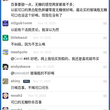
百事要甜一点，无糖的感觉两家都差不多；
以前可口的黑白配色胖罐零度无糖很好喝，最近买的玻璃瓶无糖
可口也没这个好喝，但现在没有了
ni2gub1onm
Nov 10, 2025
88
以前有个洁厕灵论，我深以为然
littlebaozi
Nov 10, 2025
89
不纠结，因为不怎么喝
mashpolo
Nov 10, 2025
90
@
Centt
#85 好吧，网上我怕买到假的，我还是喜欢超市买
andyskaura
Nov 10, 2025
91
@
totoro625
玻璃瓶的不好喝
shiny
Nov 10, 2025
PRO
92
只喝百事，不喝可口可乐
reoah2
Nov 10, 2025
93
可口的无糖秒杀百事
reoah2
Nov 10, 2025