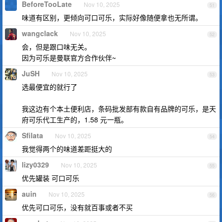
BeforeTooLate
Nov 10, 2025
51
味道有区别，更倾向可口可乐，实际好像随便拿也无所谓。
wangclack
Nov 10, 2025
52
会，但是跟口味无关。
因为可乐是曼联官方合作伙伴~
JuSH
Nov 10, 2025
53
选最便宜的就行了
我这边有个本土便利店，条码批发部有款自有品牌的可乐，是天
府可乐代工生产的，1.58 元一瓶。
Sfilata
Nov 10, 2025
54
我觉得两个的味道差距挺大的
lizy0329
Nov 10, 2025
55
优先罐装 可口可乐
auin
Nov 10, 2025
56
优先可口可乐，没有就百事或者不买