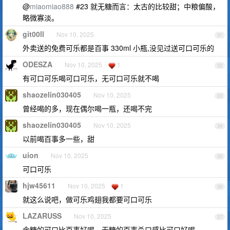
@
miaomiao888
#23 就无糖而言：太古的比较甜；中粮偏酸，
略微寡淡。
git00ll
Nov 10, 2025
31
外卖送的免费可乐都是百事 330ml 小瓶,没见过送可口可乐的
ODESZA
Nov 10, 2025
1
32
有可口可乐喝可口可乐，无可口可乐就不喝
shaozelin030405
Nov 10, 2025
33
曾经喝的多，现在偶尔喝一瓶，还喝不完
shaozelin030405
Nov 10, 2025
34
以前喝百事多一些，甜
uion
Nov 10, 2025
35
可口可乐
hjw45611
Nov 10, 2025
1
36
就这么说吧，做可乐鸡翅我都要可口可乐
LAZARUSS
Nov 10, 2025
37
含糖的可口比百事好喝，无糖的百事杀口感比可口好喝