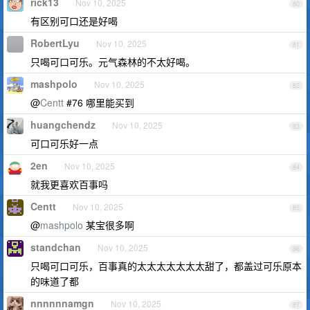
rick13
Nov 10, 2025
80
有区别可口还是好喝
RobertLyu
Nov 10, 2025
81
只喝可口可乐。元气森林的不太好喝。
mashpolo
Nov 10, 2025
82
@
Centt
#76 哪里能买到
huangchendz
Nov 10, 2025
83
可口可乐好一点
2en
Nov 10, 2025
84
就我更喜欢百事吗
Centt
Nov 10, 2025
85
@
mashpolo
某宝很多啊
standchan
Nov 10, 2025
86
只喝可口可乐，百事真的太太太太太太太甜了，都盖过可乐原本
的味道了都
nnnnnnamgn
Nov 10, 2025
87