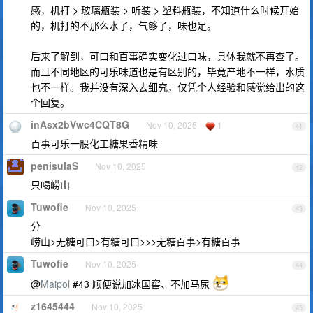
感，机打 > 玻璃瓶装 > 听装 > 塑料瓶装，不知道什么时候开始
的，机打的不那么水了，气够了，味也足。
后来了解到，可口和百事确实变化过口味，具体我就不再查了。
而且不同地区的可乐味道也是有区别的，毕竟产地不一样，水质
也不一样。我并没有深入去细究，仅凭个人经验和感觉给出的这
个回复。
inAsx2bVwc4CQT8G
Nov 10, 2025
1
41
百事可乐一股化工糖果香精味
penisulaS
Nov 10, 2025
42
只喝崂山
Tuwofie
Nov 10, 2025
43
分
崂山>无糖可口>有糖可口>>>无糖百事>有糖百事
Tuwofie
Nov 10, 2025
44
@
Maipol
#43 顺便说加冰国窖、不加马尿
z1645444
Nov 10, 2025
45