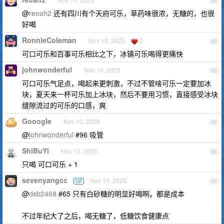
94
@
reoah2
还有四川有个天府可乐，草药味很浓，无糖的，也很
好喝
RonnieColeman
Nov 10, 2025
2
95
可口可乐和百事可乐相比之下，冰镇可乐喝得更痛快
johnwonderful
Nov 10, 2025
96
可口可乐气足点，喝起来更刺激，不过不管啥可乐一定要加冰
块，夏天来一杯可乐加上冰块，然后不要用习惯，直接感受冰块
缝隙流过的可乐的口感，爽
GooogIe
Nov 10, 2025
97
@
johnwonderful
#96 吸管
ShiBuYi
Nov 10, 2025
98
只喝 可口可乐 + 1
sevenyangcc
Nov 10, 2025
OP
99
@
dsb2468
#65 只有白砂糖的明显好喝啊。都是成本
不过年纪大了之后，喝无糖了，低糖饮食健康点