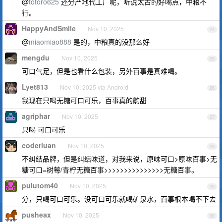
@
totoro625
还分产地代工厂呢，听说太古的好喝点，中粮不
行。
HappyAndSmile
Nov 10, 2025
24
@
miaomiao888
是的，中粮真的没那么好
mengdu
Nov 10, 2025
25
可口气足，但是也看什么包装，另外百事是真难喝。
Lyet813
Nov 10, 2025 via Android
26
我现在只喝无糖可口可乐，百事真的齁甜
agriphar
Nov 10, 2025
27
只喝 可口可乐
coderluan
Nov 10, 2025
28
不纠结品牌，但是纠结味道，对我来说，原味可口>原味百事>无
糖可口=树莓/青柠无糖百事>>>>>>>>>>>>>>>无糖百事。
pulutom40
Nov 10, 2025
29
分，只喝可口可乐。没可口可乐就喝矿泉水，百事根本喝不下去
pusheax
Nov 10, 2025
30