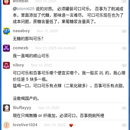
wombat
Nov 10, 2025
57
@
totoro625
说的对昂。 必须罐装可口可乐。 百事为了削减成
本，里面添加了代糖，那味道一言难尽。 可口可乐现在也为了
成本问题，蔗糖含量低了，果葡糖浆含量高了。
nasaboy
Nov 10, 2025
58
无糖的那叫可乐？
comexb
Nov 10, 2025 via Android
59
我一直喝的崂山可乐
niboy
Nov 10, 2025
60
可口可乐和百事可乐哪个便宜买哪个，我一般买 2L 的，我心理
价位是 5 块多一瓶。
猛喝一口，可口可乐有点辣（二氧化碳多），百事可乐有点甜。
没敢喝国产的。
SiuRayyy
Nov 10, 2025
61
現在只喝無糖 or 纤维加，必須可口，百事倒廁所裡
lovelive1024
Nov 10, 2025
1
62