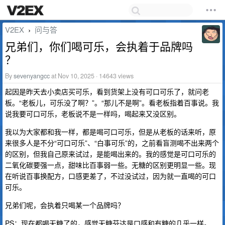
V2EX
问与答
›
兄弟们，你们喝可乐，会执着于品牌吗
？
By
sevenyangcc
at Nov 10, 2025 · 14643 views
起因是昨天去小卖店买可乐，看到货架上没有可口可乐了，就问老
板。“老板儿，可乐没了啊？”。“那儿不是啊”。看老板指着百事说。我
说我要可口可乐，老板说不是一样吗，喝起来又没区别。
我以为大家都和我一样，都是喝可口可乐，但是从老板的话来听，原
来很多人是不分“可口可乐”、“白事可乐”的，之前看盲测喝不出来两个
的区别，但我自己原来试过，是能喝出来的。我的感觉是可口可乐的
二氧化碳要强一点，甜味比百事弱一些。无糖的区别更明显一些。现
在听说百事换配方，口感更差了，不过没试过，因为就一直喝的可口
可乐。
兄弟们呢，会执着只喝某一个品牌吗？
PS：现在都喝无糖了的，感觉无糖芬达是口感和有糖的几乎一样。