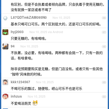
有区别，但是不会执着或者倾向品牌，只会执着于使用无糖的，
没有就换一家店或者不喝了
L87QDTmkZAM095N0
Nov 10, 2025
46
基本只喝可口可乐。两个区别挺大的，还是可口可乐的好喝。
ltyj2003
Nov 10, 2025 via Android
47
只要无糖的，有啥喝啥。
94
Nov 10, 2025
48
不执著，没必要，有啥喝啥。两种都有会挑一下，只有一款的
话，有啥拿啥。
除非说预期要购买是无糖，但是门店没有。或者只有一些其他
“独特”风味款的时候。
kkk1234567
Nov 10, 2025
49
不喝可乐的飘过，随便啦，崂山可乐不也是可乐
inhzus
Nov 10, 2025
50
不爱喝洁厕灵