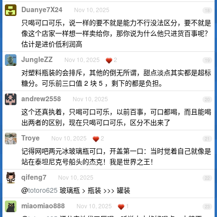
Duanye7X24
Nov 10, 2025
18
只喝可口可乐，说一样的要不就是能力不行没法区分，要不就是
像这个店家一样想一样卖给你，那你说为什么他只进货百事呢？
估计是进价低利润高
JungleZZ
Nov 10, 2025
2
19
对塑料瓶装的会排斥，其他的倒无所谓，甜点淡点其实都是超标
糖分。可乐前三口值 2 块 5 ，剩下的都是负担。
andrew2558
Nov 10, 2025
20
这个还真执着，只喝可口可乐，以前百事，可口都喝，而且能喝
出两者的区别，现在只喝可口可乐，区分不出来了
Troye
Nov 10, 2025
2
21
记得网吧两元冰玻璃瓶可口，开盖第一口：当时觉着自己就像是
站在泰坦尼克号船头的杰克！我是世界之王！
qifeng7
Nov 10, 2025
22
@
totoro625
玻璃瓶 > 瓶装 >>> 罐装
miaomiao888
Nov 10, 2025
1
23