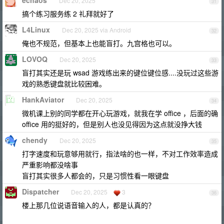
echaos
Dec 20, 2025
31
搞个练习服务练 2 礼拜就好了
L4Linux
Dec 20, 2025 via Android
32
俺也不规范，但基本上也能盲打。九宫格也可以。
LOVOQ
Dec 20, 2025
33
盲打其实还是玩 wsad 游戏练出来的键位键位感....没玩过这些游
戏的熟悉键盘就比较困难。
HankAviator
Dec 20, 2025
34
微机课上别的同学都在开心玩游戏，就我在学 office ，后面的确
office 用的挺好的，但是别人也没见得因为这点就没挣大钱
chendy
Dec 20, 2025
35
打字速度和玩意够用就行，指法啥的也一样，不对工作效率造成
严重影响都没啥事
盲打其实很多人都会的，只是习惯性看一眼键盘
Dispatcher
Dec 20, 2025
3
36
楼上那几位说语音输入的人，都是认真的？