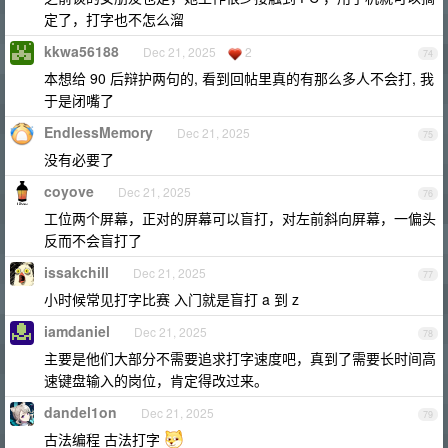
定了，打字也不怎么溜
kkwa56188
Dec 21, 2025
2
74
本想给 90 后辩护两句的, 看到回帖里真的有那么多人不会打, 我
于是闭嘴了
EndlessMemory
Dec 21, 2025
75
没有必要了
coyove
Dec 21, 2025
76
工位两个屏幕，正对的屏幕可以盲打，对左前斜向屏幕，一偏头
反而不会盲打了
issakchill
Dec 21, 2025
77
小时候常见打字比赛 入门就是盲打 a 到 z
iamdaniel
Dec 21, 2025
78
主要是他们大部分不需要追求打字速度吧，真到了需要长时间高
速键盘输入的岗位，肯定得改过来。
dandel1on
Dec 21, 2025
79
古法编程 古法打字