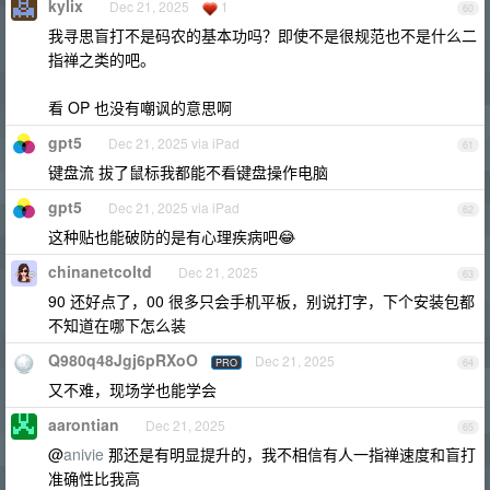
kylix
Dec 21, 2025
1
60
我寻思盲打不是码农的基本功吗？即使不是很规范也不是什么二
指禅之类的吧。
看 OP 也没有嘲讽的意思啊
gpt5
Dec 21, 2025 via iPad
61
键盘流 拔了鼠标我都能不看键盘操作电脑
gpt5
Dec 21, 2025 via iPad
62
这种贴也能破防的是有心理疾病吧😂
chinanetcoltd
Dec 21, 2025
63
90 还好点了，00 很多只会手机平板，别说打字，下个安装包都
不知道在哪下怎么装
Q980q48Jgj6pRXoO
Dec 21, 2025
PRO
64
又不难，现场学也能学会
aarontian
Dec 21, 2025
65
@
anivie
那还是有明显提升的，我不相信有人一指禅速度和盲打
准确性比我高