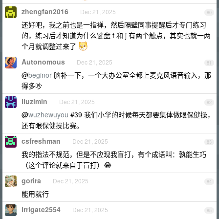
zhengfan2016
Dec 21, 2025
80
还好吧，我之前也是一指禅，然后隔壁同事提醒后才专门练习
的，练习后才知道为什么键盘 f 和 j 有两个触点，其实也就一两
个月就调整过来了
Autonomous
Dec 21, 2025
81
@
beginor
脑补一下，一个大办公室全都上麦克风语音输入，那
得多吵
liuzimin
Dec 21, 2025
82
@
wuzhewuyou
#39 我们小学的时候每天都要集体做眼保健操，
还有眼保健操比赛。
csfreshman
Dec 21, 2025
83
我的指法不规范，但是不应现我盲打，有个成语叫：孰能生巧
（这个评论就来自于盲打）😂
gorira
Dec 21, 2025
84
能用就行
irrigate2554
Dec 21, 2025
85