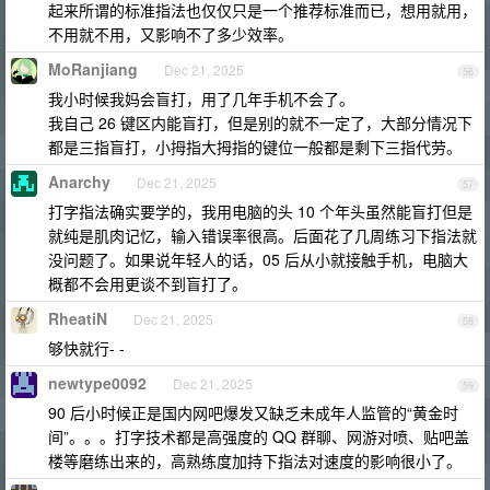
起来所谓的标准指法也仅仅只是一个推荐标准而已，想用就用，
不用就不用，又影响不了多少效率。
MoRanjiang
Dec 21, 2025
56
我小时候我妈会盲打，用了几年手机不会了。
我自己 26 键区内能盲打，但是别的就不一定了，大部分情况下
都是三指盲打，小拇指大拇指的键位一般都是剩下三指代劳。
Anarchy
Dec 21, 2025
57
打字指法确实要学的，我用电脑的头 10 个年头虽然能盲打但是
就纯是肌肉记忆，输入错误率很高。后面花了几周练习下指法就
没问题了。如果说年轻人的话，05 后从小就接触手机，电脑大
概都不会用更谈不到盲打了。
RheatiN
Dec 21, 2025
58
够快就行- -
newtype0092
Dec 21, 2025
59
90 后小时候正是国内网吧爆发又缺乏未成年人监管的“黄金时
间”。。。打字技术都是高强度的 QQ 群聊、网游对喷、贴吧盖
楼等磨练出来的，高熟练度加持下指法对速度的影响很小了。