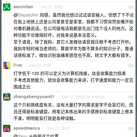
aarontian
Dec 21, 2025
66
@
Dispatcher
同感，虽然我也想过试试语音输入，但想了下不论
在街上地铁上还是公司里甚至是家里，我都不习惯突然张嘴开始
对着机器说话。在公司接电话我都是先出门找个没人的地方。这
种功能不论做得好坏，对我来说基本没意义。
至于语音，除了我妈，其它人发微信语音我压根不考虑打开听。
我妈年轻时候当老师的，算是早年为数不算多的知识分子，普通
话很标准了，微信识别准确率感觉也不高，转文字大都有错字。
l1ve
Dec 21, 2025
67
打字低于 120 的可以定义为计算机残废，信息收集能力极差
不考虑其他能力，就信息收集能力来讲，打字速度和能力一定范
围成正比
zhangshengyuan01
Dec 21, 2025 via Android
68
这个只和熟练度有关，没有大量打字的需求是学不会盲打的，而
且还得是标准键盘，用笔记本练出来的手感换到标准键盘上根本
不准，明明能盲打就是各种误触。
speedmancs
Dec 21, 2025
69
@
Yanu
十指是这个位置