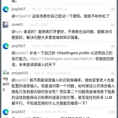
能。
jsq2627
Dec 21, 2025 via iPhone
96
@
artiga033
这些场景你自己尝试一下便知。我就不和你杠了
zxm03
Dec 21, 2025
97
@
kylix
谁说的？能熟练打字更好，不熟练也没问题，能解决问
题就好，解决问题大多靠思维和知识储备。
jsq2627
Dec 21, 2025 via iPhone
98
@
jsq2627
补充一下自己的 10fastfingers profile 以证明自己的
盲打能力。
https://10fastfingers.com/user/646141/
但我依旧想
说，未来是语音输入的天下
artiga033
Dec 21, 2025 via Android
99
@
jsq2627
我不质疑语音输入的识别准确率，我给家里老人也是
配置的语音输入。但是请问第一个问题，如何保证公共场合输入
隐私乃至机密内容的安全性？然后第二个问题高底噪场景下我真
的没找到能保证识别率的语音识别引擎，甚至现在的好多 LLM
都不行，不知道您用的什么方案能否推荐一下？
jsq2627
Dec 21, 2025 via iPhone
100