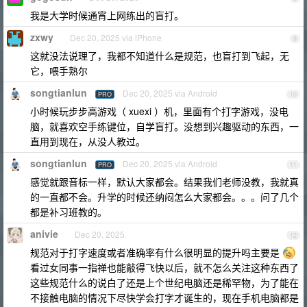
我是大学时候通宵上网练出的盲打。
zxwy
Dec 20, 2025 via iPhone
9
这就没法说理了，我都不知道什么是规范，也盲打到飞起，无
它，喂手熟尔
songtianlun
Dec 20, 2025 via Android
PRO
10
小时候玩步步高游戏（ xuexi ）机，里面有个打字游戏，没电
脑，就喜欢空手练键位，自学盲打。没想到兴趣驱动的东西，一
直用到现在，从没人教过。
songtianlun
Dec 20, 2025 via Android
PRO
11
感觉就跟音标一样，默认大家都会。结果我们老师没教，我就真
的一直都不会。升学的时候还纳闷怎么大家都会。。。问了几个
都是补习班教的。
anivie
Dec 20, 2025
12
规范对于打字速度或者准确率有什么很明显的提升吗主要是
看过女同事一指禅也能敲得飞快以后，就不怎么关注这种东西了
这些规范什么的说白了还是上个世纪电脑还是稀罕物，为了能在
不接触电脑的情况下尽快学会打字才诞生的，现在手机电脑都是