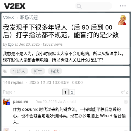
V2EX
职场话题
›
我发现手下很多年轻人（后 90 后到 00
后）打字指法都不规范，能盲打的是少数
By
ttgo
at Dec 20, 2025 · 12032 views
我想是不是因为，我小时候默认大家不会用电脑，所以从指法学起，
现在默认大家都会用电脑，所以也没人关注什么指法了？
年轻人
打字
指法
146 replies
•
2025-12-23 13:06:59 +08:00
Page 1
1
of 2
2
passive
Dec 20, 2025 via Android
1
作为 dos/unix 时代过来的纯键盘流，一指禅能平静我急躁的
心，也不会噼里啪啦吵到同事。现在办公电脑上 Win+H 语音输
入。