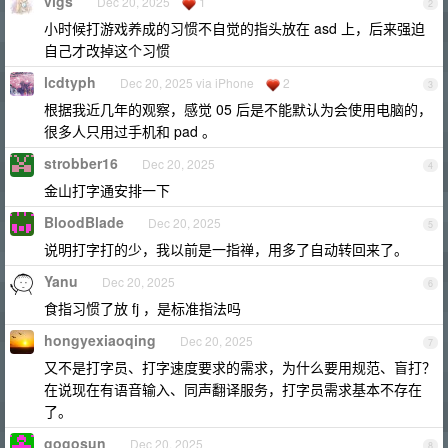
vlgs
Dec 20, 2025
1
2
小时候打游戏养成的习惯不自觉的指头放在 asd 上，后来强迫
自己才改掉这个习惯
lcdtyph
Dec 20, 2025 via iPhone
2
3
根据我近几年的观察，感觉 05 后是不能默认为会使用电脑的，
很多人只用过手机和 pad 。
strobber16
Dec 20, 2025
4
金山打字通安排一下
BloodBlade
Dec 20, 2025
5
说明打字打的少，我以前是一指禅，用多了自动转回来了。
Yanu
Dec 20, 2025
6
食指习惯了放 fj ，是标准指法吗
hongyexiaoqing
Dec 20, 2025
7
又不是打字员、打字速度要求的需求，为什么要用规范、盲打？
在说现在有语音输入、同声翻译服务，打字员需求基本不存在
了。
gogosun
Dec 20, 2025
8