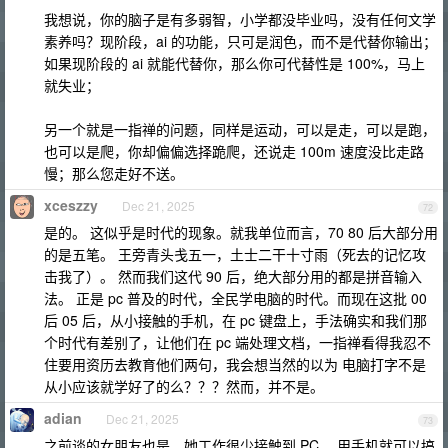
我想说，你的脑子是有多弱智，小学都没毕业吗，没有任何文学
素养吗？现阶段，ai 的功能，只可是润色，而不是代替你输出；
如果现阶段的 ai 就能代替你，那么你可代替性是 100%，马上
就失业；
另一个就是一指禅的问题，同样是运动，可以是走，可以是跑，
也可以是爬，你却偏偏选择跪爬，还说走 100m 速度没比走路
慢；那么您走好不送。
xceszzy
Dec 21, 2025
72
是的。 这似乎是时代的现象。就我单位而言，70 80 后大部分用
的是五笔。 王旁青头戋五一，土士二干十寸雨（死去的记忆攻
击我了）。 然而我们这代 90 后，绝大部分用的都是拼音输入
法。 正是 pc 普及的时代，全民学电脑的时代。而现在这批 00
后 05 后，从小接触的手机，在 pc 键盘上，手法确实和我们那
个时代有差别了，让他们在 pc 端处理文档，一指禅看得我忍不
住要用资历去教育他们两句，我会想当然的以为 电脑打字不是
从小应该就学好了的么？？？然而，并不是。
adian
Dec 21, 2025
73
之前谈的女朋友也是，她工作很少接触到 PC ，用手机就可以搞