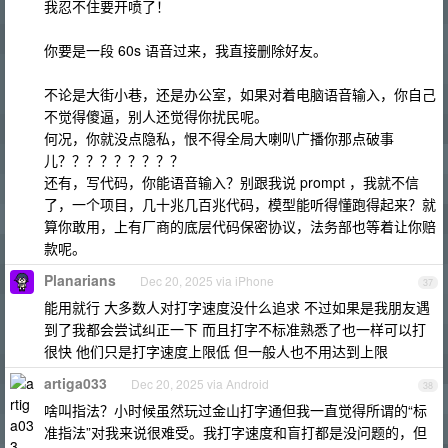
我忍不住要开喷了！
你要是一段 60s 语音过来，我直接删除好友。
不论是大街小巷，还是办公室，如果对着电脑语音输入，你自己
不觉得傻逼，别人还觉得你扰民呢。
何况，你就没点隐私，恨不得全局大喇叭广播你那点破事
儿？？？？？？？？？
还有，写代码，你能语音输入？别跟我说 prompt ，我就不信
了，一个项目，几十兆几百兆代码，模型能听得懂跑得起来？就
算你敢用，上有厂商的底层代码保密协议，法务部也等着让你赔
款呢。
Planarians
Dec 20, 2025 via iPhone
37
能用就行 大多数人对打字速度没什么追求 不过如果是我朋友遇
到了我都会尝试纠正一下 而且打字不标准熟悉了也一样可以打
很快 他们只是打字速度上限低 但一般人也不用达到上限
artiga033
Dec 20, 2025 via Android
38
啥叫指法？小时候虽然玩过金山打字通但我一直觉得所谓的“标
准指法”对我来说很难受。我打字速度和盲打都是没问题的，但