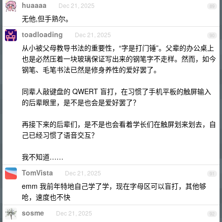
huaaaa
Dec 21, 2025
89
无他,但手熟尔。
toadloading
Dec 21, 2025
90
从小被父母教导书法的重要性，“字是打门锤”。父辈的办公桌上
也是必然压着一块玻璃保证写出来的钢笔字不走样。然而，如今
钢笔、毛笔书法已然是修身养性的爱好罢了。
同辈人敲键盘的 QWERT 盲打，在习惯了手机平板的触屏输入
的后辈眼里，是不是也会是爱好罢了？
再接下来的后辈们，是不是也会看着学长们在触屏划来划去，自
己已经习惯了语音交互？
我不知道……
TomVista
Dec 21, 2025
91
emm 我前年特地自己学了学，现在字母区可以盲打，其他够
呛，速度也不快
sosme
Dec 21, 2025
92