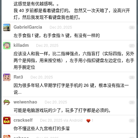
这感觉是有优越感啊。。
我 40 岁前都是看着键盘打的。 忽然又一次天暗了，没高兴开
灯，然后我发现不看键盘我也能打。
GabrielGarcia
Dec 20, 2025
26
左手食指 f 键，右手食指 h 键，有没有一样的
killadm
Dec 20, 2025
27
应该没人和我一样，比二指禅强点，六指盲打（实际四指，另外
两个是拇指，用来按空格），左手用小指扣键盘左边定位，右手
用手腕定位
Rat3
Dec 20, 2025
28
因为很多年轻人早期学打字是手机的 26 键，根本没有指法一
说...
weiwenhao
Dec 20, 2025
29
可能是电脑游戏玩的少了，玩多了打字都是必须的。
crackself
Dec 20, 2025 via Android
1
30
你不懂这些人九宫格打的多溜