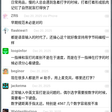
日常用品，慢的人总会遇到急着打字的时候，打着打着形成肌肉
记忆了自然就盲打得快了
ZRS
Dec 20, 2025 via iPhone
13
早期规范未必是对的
flasktest1
Dec 20, 2025
14
都是语音输入的时代了，还操心这个就好像坚持用字节码编程一
样
loopinfor
Dec 20, 2025
15
一指禅和盲打的差别不是在于速度，而是在于一指禅在打字的时
候必须分心看键盘。
beginor
Dec 20, 2025
16
现在很多人都是开 ai 助手，用上麦克风，哪里还打字？
jacketma
Dec 20, 2025
17
正常输入中英文盲打是没问题的，偶尔选字需要按数字的时候，
需要看一下键盘。
数字键距离手指太远，特别是 4567 几个数字容易按不准
WaldenHorizon
Dec 20, 2025
18