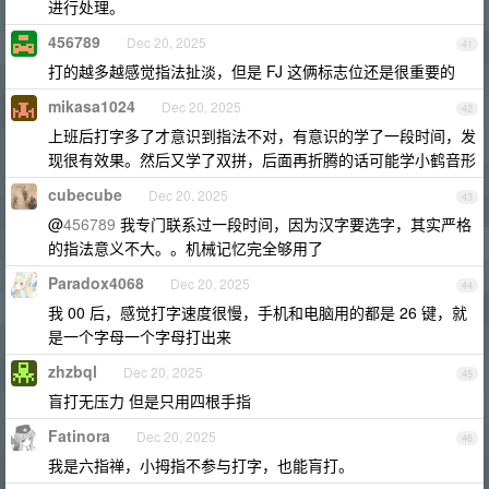
进行处理。
456789
Dec 20, 2025
41
打的越多越感觉指法扯淡，但是 FJ 这俩标志位还是很重要的
mikasa1024
Dec 20, 2025
42
上班后打字多了才意识到指法不对，有意识的学了一段时间，发
现很有效果。然后又学了双拼，后面再折腾的话可能学小鹤音形
cubecube
Dec 20, 2025
43
@
456789
我专门联系过一段时间，因为汉字要选字，其实严格
的指法意义不大。。机械记忆完全够用了
Paradox4068
Dec 20, 2025
44
我 00 后，感觉打字速度很慢，手机和电脑用的都是 26 键，就
是一个字母一个字母打出来
zhzbql
Dec 20, 2025
45
盲打无压力 但是只用四根手指
Fatinora
Dec 20, 2025
46
我是六指禅，小拇指不参与打字，也能肓打。