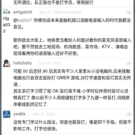
无所谓拉，反正我也不是打字员，够用就行
artiga033
Dec 21, 2025 via Android
86
@
jsq2627
你哪怕说未来是脑机接口读脑电波输入的时代我都没
意见。
那你就去大街上、地铁里当着别人的面对着你的麦克风语音输入
吧，要不然就去工地现场、机场跑道、菜市场、KTV 、演唱会
现场看烤你的语音输入还好不好使。
hafuhafu
Dec 21, 2025
87
可能 00 后还好,90 后其实有不少人家里从小没电脑的,后来接触
电脑也只会双击鼠标打 QWER 游戏,对打字速度和盲打其实无所
谓...
其实多打字习惯了就 OK.盲打真不难,小学时玩传奇时就可以流
畅盲打了.像以前不少人用按键机打字多了九键一样盲打,词频顺
序都成肌肉记忆了.
yedkk
Dec 21, 2025
88
没有专门学过什么指法，但是也能盲打，像是四个手指，但是不
影响工作，打字也很快。