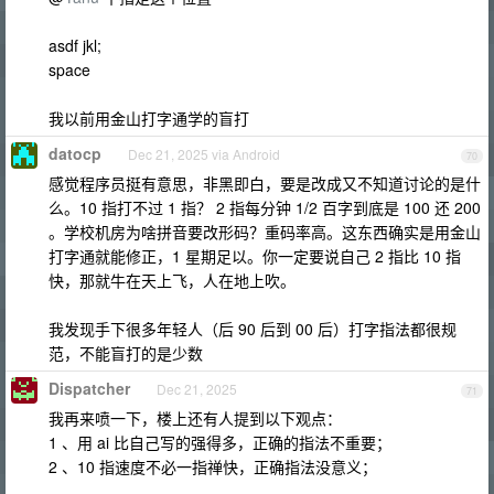
asdf jkl;
space
我以前用金山打字通学的盲打
datocp
Dec 21, 2025 via Android
70
感觉程序员挺有意思，非黑即白，要是改成又不知道讨论的是什
么。10 指打不过 1 指？ 2 指每分钟 1/2 百字到底是 100 还 200
。学校机房为啥拼音要改形码？重码率高。这东西确实是用金山
打字通就能修正，1 星期足以。你一定要说自己 2 指比 10 指
快，那就牛在天上飞，人在地上吹。
我发现手下很多年轻人（后 90 后到 00 后）打字指法都很规
范，不能盲打的是少数
Dispatcher
Dec 21, 2025
71
我再来喷一下，楼上还有人提到以下观点：
1 、用 ai 比自己写的强得多，正确的指法不重要；
2 、10 指速度不必一指禅快，正确指法没意义；