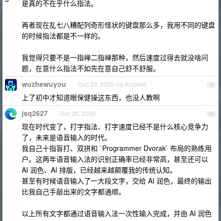
是真的不在乎什么指法。
再者现在乱七八糟配列奇形怪状的键盘那么多，我用不同的键盘
的时候指法都是不一样的。
我觉得只要不是一指禅二指禅那种，然后速度过得去就没啥问
题，在意什么指法不如先在意自己舒不舒服。
wuzhewuyou
Dec 20, 2025 via Android
39
上了初中才知道眼保健操这东西，也没人教啊
jsq2627
Dec 20, 2025
40
现在时代变了，打字指法、打字速度已经不是什么核心竞争力
了，未来是语音输入的时代。
我自己十指盲打、双拼和 `Programmer Dvorak` 布局的熟练用
户。这两年语音输入法的识别正确率已经非常高，甚至还可以
AI 润色、AI 排版，已经越来越颠覆我的传统认知。
甚至有时候语音输入了一大段文字，交给 AI 润色，最终的输出
比我自己手敲出来的文字都通顺。
以上所有文字都通过语音输入法一次性输入完成，并由 AI 润色