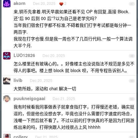
akorn
Dec 20, 2025
2
47
来,铜币先拿着.明天早晨如果还看不见 OP 有回复,直接 Block.
还“后 90 后到 00 后”?以为自己是老学究吗?
当年我们宿舍打字都不标准,不碍着我们打字考试都是每分钟一
两百字.
我现在打字也慢.但是我一周也不了几百行代码,一般一个算法调
大半个月.
LUO12826
Dec 20, 2025
48
怎么楼里还有玻璃心的。。好像楼主也没说指法不规范是多见不
得人的事吧。楼上想 block 就 block 呗，不用专程告诉别人。
livib
Dec 20, 2025
49
大势所趋，滚动和 chat 解决一切
puukneigogaai
Dec 21, 2025
50
我有时候看我同事做表子就拿食指打字，打得慢还老错，确实挺
逗的，但是他也没想去学，毕竟也没什么需要打字速度的场合，
浅嘲一下然后就不看了。不过以前的打字快真的不是因为打网游
练出来的吗，打得快跟人对线很占上风 hhhhh
collery
Dec 21, 2025
51