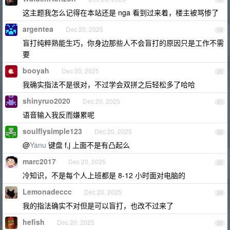
这主题我怎么记得在本站还是 nga 看到过来着，楼主被骂惨了
argentea
Dec 20, 2025
19
盲打纯粹熟能生巧，你身边那些人不会盲打的原因只是工作不需
要
booyah
Dec 20, 2025
20
我确实指法不是很对，不过学会双拼之后轻松多了哈哈
shinyruo2020
Dec 20, 2025
21
语音输入我反而嫌累呢
soulflysimple123
Dec 20, 2025
22
@
Yanu
键盘 f,j 上面不是有凸起么
marc2017
Dec 20, 2025
23
冷知识，不是每个人上班都是 8-12 小时面对电脑的
Lemonadeccc
Dec 20, 2025
24
我的指法确实不对但是可以盲打，也改不过来了
hefish
Dec 20, 2025
25