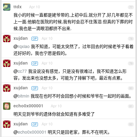
ttdx
Apr 10
77
我小的时候一直都是姥爷带的,上初中后,就分开了,好几年都见不
上一面.他躺在医院的时候,我有时会忍不住落泪.但真的下葬的时
候,我也是一滴眼泪都挤不出来.
xujdan
Apr 10
OP
78
@
rqxiao
我不知道，可能太突然了，过年回去的时候老爷子看着
还好好的，我也宁愿是假的。
xujdan
Apr 10
OP
79
@
cc77
我没说没有感觉，只是没有很难过，我不知道怎么形
容，发出来也没想太多，可能为了排解下吧，最近有点累。
xujdan
Apr 10
OP
80
@
bitmin
我现在也时不时会回想小时候和爷爷在一起时的画面。
echo0x000001
Apr 10
81
明天见到爷爷的遗体你就会知道有多难受了
xujdan
Apr 10
OP
82
@
echo0x000001
明天只是回老家，葬礼不在明天。