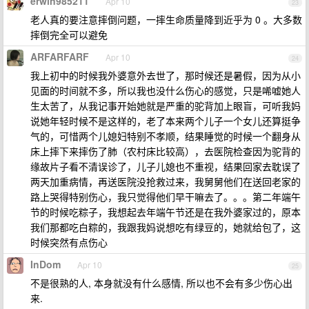
erwin985211
Apr 10
23
老人真的要注意摔倒问题，一摔生命质量降到近乎为 0 。大多数
摔倒完全可以避免
ARFARFARF
Apr 10
24
我上初中的时候我外婆意外去世了，那时候还是暑假，因为从小
见面的时间就不多，所以我也没什么伤心的感觉，只是唏嘘她人
生太苦了，从我记事开始她就是严重的驼背加上眼盲，可听我妈
说她年轻时候不是这样的，老了本来两个儿子一个女儿还算挺争
气的，可惜两个儿媳妇特别不孝顺，结果睡觉的时候一个翻身从
床上摔下来摔伤了肺（农村床比较高），去医院检查因为驼背的
缘故片子看不清误诊了，儿子儿媳也不重视，结果回家去耽误了
两天加重病情，再送医院没抢救过来，我舅舅他们在送回老家的
路上哭得特别伤心，我只觉得他们早干嘛去了。。。第二年端午
节的时候吃粽子，我想起去年端午节还是在我外婆家过的，原本
我们那都吃白粽的，我跟我妈说想吃有绿豆的，她就给包了，这
时候突然有点伤心
InDom
Apr 10
25
不是很熟的人, 本身就没有什么感情, 所以也不会有多少伤心出
来.