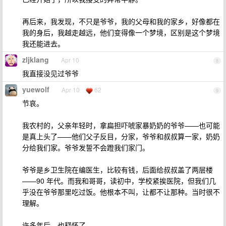
再后来，我发现，不只是爷爷，我的父母和我的家乡，好像都在
我的身后，我越走越远，他们变得像一个梦境，区别是这个梦境
我还能进去。
zljklang
Apr 10
8
我直接没见过爷爷
yuewolf
Apr 10
62
9
节哀。
我农村的，父亲年轻时，拿扁担吓唬家暴奶奶的爷爷——也可能
是真上头了——他们父子反目，分家，爷爷和叔叔算一家，奶奶
分给我们家。爷爷发誓不会蹬我们家门。
爷爷是乡卫生院在编医生，比较有钱，后面给叔叔盖了两层楼
——90 年代。而我和哥哥，读初中，学校紧挨医院，但我们几
乎没在爷爷那里吃过饭。他根本不叫，让都不让那种。当时很不
理解。
许多年后，也释怀了。