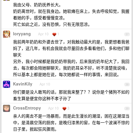
我由父母、奶奶抚养长大。
奶奶离世时，就在我身边。她软瘫在床上，失去呼吸知觉，我握
着她的手，感受着慢慢变凉。
死亡如此之近，没有恐惧，只有无限悲凉。
loryyang
Apr 10
1
37
我前两年奶奶和外婆去世了，对我触动最大的是，我更想着我爸
妈了，这几年，有机会我就会尽量回去多看看他们，多和他们聊
聊天
另外，我小时候都是我奶奶带我的，后来我奶奶年纪大了，我回
去，每次都会陪她聊聊天，我奶奶耳朵不好，听不清楚我说啥，
所以基本上都是她在说，每次她都说一样的事情，来回说。
KavinKily
Apr 10
38
你们要是没人敢骂的话，那就我来整了？？说你是个猪狗不如的
畜生算是便宜你这种不孝子孙了
CrossEntropy
Apr 10
3
39
亲人的离去不是一场暴雨，而是此生漫长的潮湿，困在这潮湿当
中，是清晨空荡的厨房，是晚归漆黑的窗，在每一个波澜不惊的
日子里，掀起狂风骤雨。