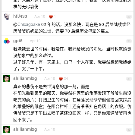
样的无尽哀伤
hfJ433
Apr 10
1
29
@
Chicagoake
02 年的话，没那么快，现在是 90 后陆陆续续经
历爷爷奶奶辈的过世，还要 70 后经历父母辈的离去
gpt5
Apr 10
30
我姥姥去世的时候，我没在，我妈给我发的消息，当时也就感觉
没想象中的那么难过。
过了好几年，有一天周末，自己一个人在家，我突然想起我姥姥
了，哭了一下午。
shilianmlxg
Apr 10
34
31
真正的悲伤不是去世消息的那一刻，而是
在阳光撒到家里的那天，你突然在家里的角落发现了爷爷生前没
吃完的药片；打扫卫生的时候，在角落发现爷爷偷偷捡回来踩扁
的堆叠好的纸盒；在阳台栏杆上还有爷爷挂在角落上的衣服。仿
佛爷爷只是下午出去喝了茶还没回家一样，只是你知道爷爷再也
回不来了。
shilianmlxg
Apr 10
32