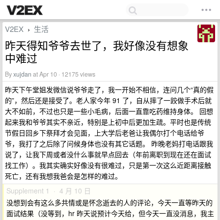
V2EX
生活
›
昨天得知爷爷去世了，我好像没有想象
中难过
By
xujdan
at Apr 10 · 12175 views
昨天下午堂姐发微信说爷爷走了，我一开始不相信，连问几个“真的假
的”，然后还是接受了。老人家今年 91 了，自从摔了一跤做手术后就
大不如前，不过也只是一些小毛病，后面一直靠吃药维持身体。 回想
起来我和爷爷其实不亲近，特别是上初中后更加生疏。平时也是传统
节假日回乡下祭拜才会见面，上大学后老爸让我偶尔打个电话给爷
爷，我打了之后除了问候身体也没有其它话题。 昨晚老妈打电话跟我
说了，让我下周或者没什么事就早点回去（年前离职到现在还在面试
找工作）。我其实确实好像没有很难过，只是第一次这么近距离接触
死亡，还有我想我爸会是怎样的难过。
Supplement 1 · 4 月 10 日
没想到会有这么多共情或是怀念逝去的人的评论，今天一直等昨天的
面试结果（没等到，hr 昨天说预计今天给，但今天一直没消息，我主