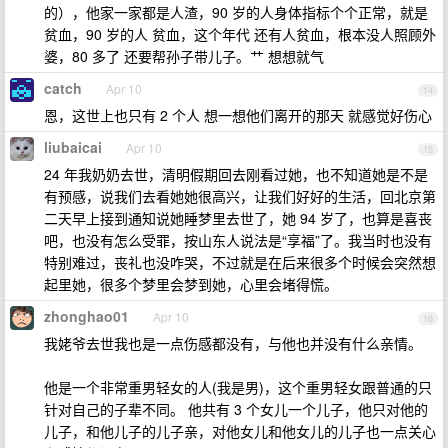
的），他家一家都是人渣，90 岁的人身体指标个个正常，就是
贫血，90 岁的人 贫血，这个年代 还有人贫血，根本没人照顾外
婆，80 多了 还要帮孙子带儿子。艹 想想就气
catch
Apr 10
14
恩，这世上也只有 2 个人 想一想他们离开的那天 就感觉好伤心
liubaicai
Apr 10
15
24 年我奶奶去世，清明假期回去刚看过她，也不知道她是不是
有预感，说我们去看她她很高兴，让我们好好的生活，回北京第
二天早上接到通知说她睡梦里去世了，她 94 岁了，也算是喜丧
吧，也没有怎么受罪，按山东人说法是“享福”了。我当时也没有
特别难过，丧礼也没咋哭，不过就是在后来很多个时候会突然想
起里她，很多个梦里会梦到她，心里会堵得慌。
zhonghao01
Apr 10
16
我姥爷去世我也是一点伤感都没有，与他也并没有什么亲情。
他是一个非常重男轻女的人(我是男)，这个重男轻女跟普通的只
针对自己的子辈不同。 他共有 3 个女儿一个儿子，他只对他的
儿子，和他儿子的儿子亲，对他女儿和他女儿的儿子也一点关心