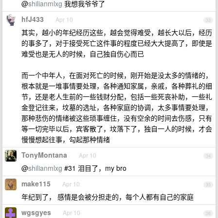
@
shilianmlxg
我想我爷爷了
hfJ433
Apr 10
33
其实，越小的年纪经历这些，越会觉得难受，越长大以后，经历
的事多了，对于接受死亡这件事的程度已经大大提高了，即使是
难受也是无人的时候，自己独自伤心而已
而一个中年人，在面对死亡的时候，刚开始是没太多的情绪的，
根本就是一堆事情要处理，各种通知家属，亲戚，各种葬礼的细
节，还是老人生前的一些钱财分配，包括一些死丧补助，一些礼
金登记往来，坟墓的选址，各种家庭的协调，太多事情要处理，
那种悲伤的情绪被这些琐事缠住，没有空余的时间去伤感，只有
等一切完毕以后，宾客散了，坟落下了，独自一人的时候，才会
慢慢想起往事，勾起那种情绪
TonyMontana
Apr 10
34
@
shilianmlxg
#31 泪目了，my bro
make115
Apr 10
35
年纪到了， 感情是会被分担走的，每个人都有自己的家庭
wgsgyes
Apr 10
36