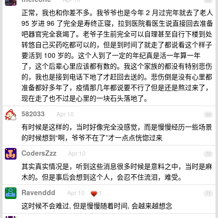
68
正常，我也和你差不多。我爷爷也是今年 2 月过完年就去了老人
95 岁进 96 了完全是寿终正寝，拉到医院看医生说直接回去准备
吧器官完全衰竭了。老爷子生前完全可以自理甚至自行下楼到处
转悠自己买药吃都可以的，但是到时间了就走了都说看这个样子
要活到 100 岁的。这个人到了一定的年纪真是活一年算一年
了，这个后辈心里应该都有数的。我这个家族的都没有特别悲伤
的，我也是接到电话下地了才赶回去送的。悲伤倒是没有心里都
准备都好多年了，疫情那几年都说要不行了但是还是熬过来了，
现在走了也不过是心里的一块石头落地了。
582033
Apr 10
69
有时候是这样的，当时好像完全没感觉，而是慢慢经历一些场景
的时候想到“啊，爷爷不在了”才一点点恍惚过来
CodersZzz
Apr 10
70
其实真实情况是，听到这些消息很多时候是意料之中，当时是麻
木的。但是事后会想到这个人，会忍不住流泪，难受。
Ravenddd
Apr 10
1
71
这时候不会难过, 但是慢慢随着时间, 会越来越想念