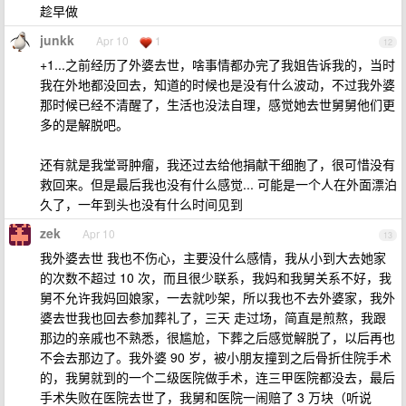
趁早做
junkk
Apr 10
1
12
+1...之前经历了外婆去世，啥事情都办完了我姐告诉我的，当时
我在外地都没回去，知道的时候也是没有什么波动，不过我外婆
那时候已经不清醒了，生活也没法自理，感觉她去世舅舅他们更
多的是解脱吧。
还有就是我堂哥肿瘤，我还过去给他捐献干细胞了，很可惜没有
救回来。但是最后我也没有什么感觉... 可能是一个人在外面漂泊
久了，一年到头也没有什么时间见到
zek
Apr 10
13
我外婆去世 我也不伤心，主要没什么感情，我从小到大去她家
的次数不超过 10 次，而且很少联系，我妈和我舅关系不好，我
舅不允许我妈回娘家，一去就吵架，所以我也不去外婆家，我外
婆去世我也回去参加葬礼了，三天 走过场，简直是煎熬，我跟
那边的亲戚也不熟悉，很尴尬，下葬之后感觉解脱了，以后再也
不会去那边了。我外婆 90 岁，被小朋友撞到之后骨折住院手术
的，我舅就到的一个二级医院做手术，连三甲医院都没去，最后
手术失败在医院去世了，我舅和医院一闹赔了 3 万块（听说