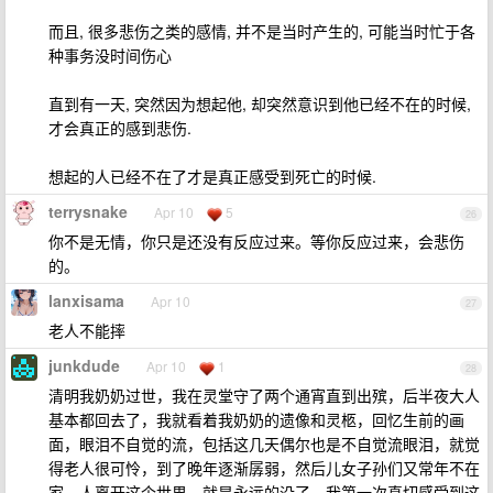
而且, 很多悲伤之类的感情, 并不是当时产生的, 可能当时忙于各
种事务没时间伤心
直到有一天, 突然因为想起他, 却突然意识到他已经不在的时候,
才会真正的感到悲伤.
想起的人已经不在了才是真正感受到死亡的时候.
terrysnake
Apr 10
5
26
你不是无情，你只是还没有反应过来。等你反应过来，会悲伤
的。
lanxisama
Apr 10
27
老人不能摔
junkdude
Apr 10
1
28
清明我奶奶过世，我在灵堂守了两个通宵直到出殡，后半夜大人
基本都回去了，我就看着我奶奶的遗像和灵柩，回忆生前的画
面，眼泪不自觉的流，包括这几天偶尔也是不自觉流眼泪，就觉
得老人很可怜，到了晚年逐渐孱弱，然后儿女子孙们又常年不在
家，人离开这个世界，就是永远的没了，我第一次真切感受到这