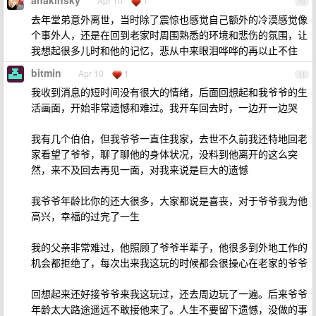
anakinsky
Apr 10
1
10
去年堂弟意外离世，当时除了震惊也感觉自己额外的冷漠感觉像
个事外人，还是在回到老家时周围熟悉的环境和悲伤的氛围，让
我想起很多儿时和他的记忆，悲从中来眼泪哗哗的再以止不住
bitmin
Apr 10
1
11
我收到消息的短时间没有很大的情绪，后面回想起和我爷爷的生
活画面，开始非常遗憾和难过。我开车回去时，一边开一边哭
我有几个伯伯，但我爷爷一直住我家，去世不久前我还特地回老
家看望了爷爷，聊了聊他的身体状况，没料到他离开的这么突
然，来不及回去再见一面，对我来说是巨大的遗憾
我爷爷年龄比你的还大很多，大家都说是喜丧，对于爷爷我为他
高兴，幸福的过完了一生
我的父亲非常难过，他照顾了爷爷半辈子，他很多到外地工作的
机会都拒绝了，每次出来我这玩的时候都会很操心在老家的爷爷
回想起来还好接爷爷来我这玩过，还去周边玩了一遍。后来爷爷
年龄太大路途遥远不敢接他来了。人生不要留下遗憾，没做的事