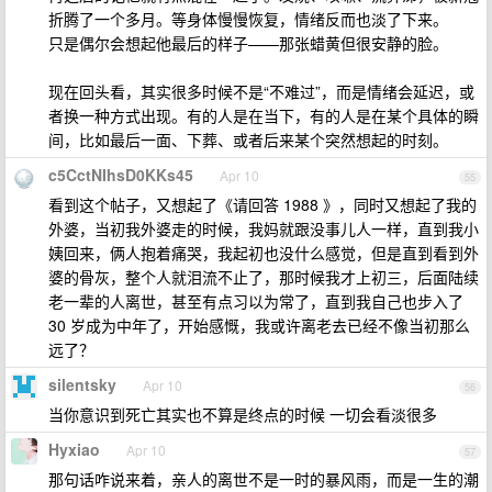
折腾了一个多月。等身体慢慢恢复，情绪反而也淡了下来。
只是偶尔会想起他最后的样子——那张蜡黄但很安静的脸。
现在回头看，其实很多时候不是“不难过”，而是情绪会延迟，或
者换一种方式出现。有的人是在当下，有的人是在某个具体的瞬
间，比如最后一面、下葬、或者后来某个突然想起的时刻。
c5CctNIhsD0KKs45
Apr 10
55
看到这个帖子，又想起了《请回答 1988 》，同时又想起了我的
外婆，当初我外婆走的时候，我妈就跟没事儿人一样，直到我小
姨回来，俩人抱着痛哭，我起初也没什么感觉，但是直到看到外
婆的骨灰，整个人就泪流不止了，那时候我才上初三，后面陆续
老一辈的人离世，甚至有点习以为常了，直到我自己也步入了
30 岁成为中年了，开始感慨，我或许离老去已经不像当初那么
远了？
silentsky
Apr 10
56
当你意识到死亡其实也不算是终点的时候 一切会看淡很多
Hyxiao
Apr 10
57
那句话咋说来着，亲人的离世不是一时的暴风雨，而是一生的潮