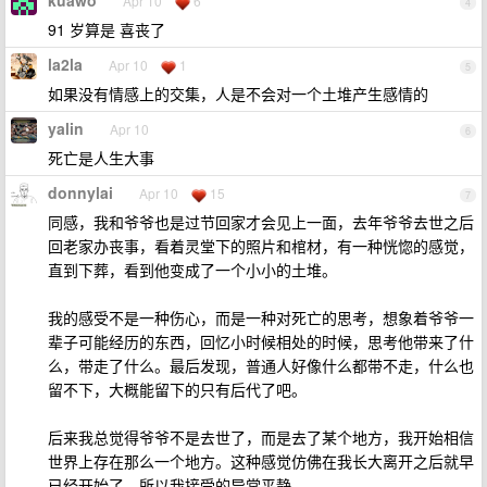
kuawo
Apr 10
6
4
91 岁算是 喜丧了
la2la
Apr 10
1
5
如果没有情感上的交集，人是不会对一个土堆产生感情的
yalin
Apr 10
6
死亡是人生大事
donnylai
Apr 10
15
7
同感，我和爷爷也是过节回家才会见上一面，去年爷爷去世之后
回老家办丧事，看着灵堂下的照片和棺材，有一种恍惚的感觉，
直到下葬，看到他变成了一个小小的土堆。
我的感受不是一种伤心，而是一种对死亡的思考，想象着爷爷一
辈子可能经历的东西，回忆小时候相处的时候，思考他带来了什
么，带走了什么。最后发现，普通人好像什么都带不走，什么也
留不下，大概能留下的只有后代了吧。
后来我总觉得爷爷不是去世了，而是去了某个地方，我开始相信
世界上存在那么一个地方。这种感觉仿佛在我长大离开之后就早
已经开始了，所以我接受的异常平静。