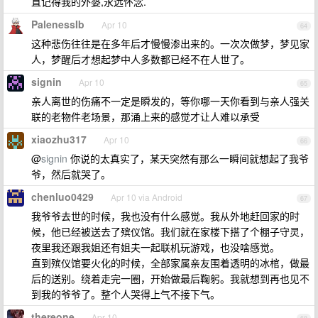
直记得我的外婆,永远怀念.
PalenessIb
Apr 10
64
这种悲伤往往是在多年后才慢慢渗出来的。一次次做梦，梦见家
人，梦醒后才想起梦中人多数都已经不在人世了。
signin
Apr 10
65
亲人离世的伤痛不一定是瞬发的，等你哪一天你看到与亲人强关
联的老物件老场景，那涌上来的感觉才让人难以承受
xiaozhu317
Apr 10
66
@
signin
你说的太真实了，某天突然有那么一瞬间就想起了我爷
爷，然后就哭了。
chenluo0429
Apr 10 via Android
67
我爷爷去世的时候，我也没有什么感觉。我从外地赶回家的时
候，他已经被送去了殡仪馆。我们就在家楼下搭了个棚子守灵，
夜里我还跟我姐还有姐夫一起联机玩游戏，也没啥感觉。
直到殡仪馆要火化的时候，全部家属亲友围着透明的冰棺，做最
后的送别。绕着走完一圈，开始做最后鞠躬。我就想到再也见不
到我的爷爷了。整个人哭得上气不接下气。
thereone
Apr 10