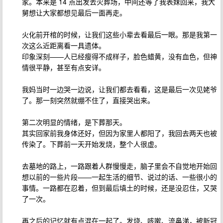
家。本来是 14 点出发去火葬场，中间还等了我表妹回来，我大
舅想让大家都想见最后一面再走。
火化前开棺的时候，让我们这些小辈去看最后一眼。那是我第一
次这么近距离看一具遗体。
印象深刻——人已经瘦得不成样子，脸色蜡黄，没有血色，但神
情很平静，甚至有点安详。
我妈当时一边哭一边说，让我们都去看看，这是最后一次见姥爷
了。那一刻突然就绷不住了，直接哭出来。
第二次明显的情绪，是下葬那天。
其实回家前我身体还好，但因为家里人都阳了，我回去两天也被
传染了。下葬前一天开始发烧，整个人很虚。
去墓地的路上，一路跟着人群慢慢走，脑子里会不自觉地开始回
想以前的一些片段——一起生活的细节、说过的话、一些很小的
事情。一路都在忍着，但到最后填土的时候，还是没忍住，又哭
了一次。
再之后的记忆就有点混在一起了。发烧、咳嗽、流鼻涕，被新冠