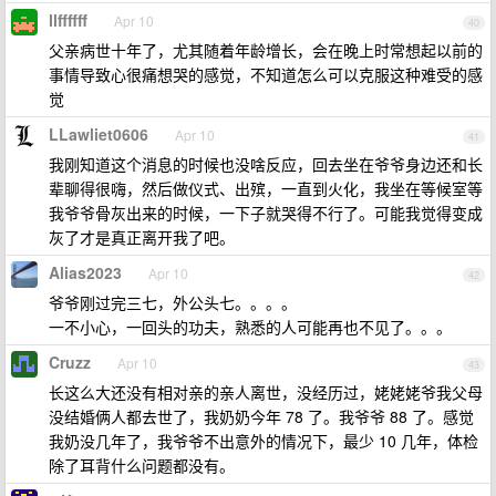
llffffff
Apr 10
40
父亲病世十年了，尤其随着年龄增长，会在晚上时常想起以前的
事情导致心很痛想哭的感觉，不知道怎么可以克服这种难受的感
觉
LLawliet0606
Apr 10
41
我刚知道这个消息的时候也没啥反应，回去坐在爷爷身边还和长
辈聊得很嗨，然后做仪式、出殡，一直到火化，我坐在等候室等
我爷爷骨灰出来的时候，一下子就哭得不行了。可能我觉得变成
灰了才是真正离开我了吧。
Alias2023
Apr 10
42
爷爷刚过完三七，外公头七。。。。
一不小心，一回头的功夫，熟悉的人可能再也不见了。。。
Cruzz
Apr 10
43
长这么大还没有相对亲的亲人离世，没经历过，姥姥姥爷我父母
没结婚俩人都去世了，我奶奶今年 78 了。我爷爷 88 了。感觉
我奶没几年了，我爷爷不出意外的情况下，最少 10 几年，体检
除了耳背什么问题都没有。