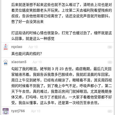
后来就逐渐想不起来这些也就不怎么难过了，清明去上坟也是对
着灵位嬉皮笑脸跟老头开玩笑。上坟第二天去福利院看望残疾的
叔叔，告诉他他哥哥已经离世了，话还没说完声音就开始颤抖，
憋了好一会没哭出来
打这段话的时候心情也很复杂，打完了也缓过劲了，缅怀就是这
么回事，就是这么一种感觉
rqxiao
Apr 10
59
真也能问真的假的？
xiaotan5
Apr 10
60
勾起了我的眼泪。姥爷刚 3 月 23 去世。癌症晚期，最后几天回
家输液吊着。我姐告诉我靠多巴胺续命，我就赶凌晨的车回家。
周日上午见到姥爷，已经有点糊涂了，眼睛看不清，其实周四视
频的时候看不到我了。到了晚上中气不足，呼吸声都小了，第二
天下午去世。真的难过，我靠近房间门就掉眼泪。尤其是晚期身
体又疼，打吗啡、杜冷丁才能好点，一大家子看着他受罪都不好
受。我自从懂事，这么多年，还是第一次经历至亲去世。
tyzrj766
Apr 10
61