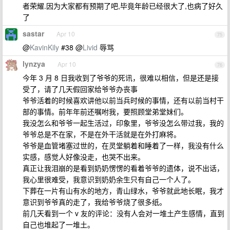
者荣耀.因为大家都有预期了吧,毕竟年龄已经很大了,也病了好久
了
sastar
Apr 10
75
@
KavinKily
#38 @
Livid
辱骂
lynzya
Apr 10
76
今年 3 月 8 日我收到了爷爷的死讯，很难以相信，但是还是接
受了，请了几天假回家给爷爷办丧事
爷爷活着的时候喜欢讲他以前当兵时候的事情，还有以前当村干
部的事情。前年年前还嘱咐我，要照顾堂弟堂妹们。
我没怎么和爷爷一起生活过，印象里，爷爷没怎么带过我，我的
爷爷总是不在家，不是在外干活就是在外打麻将。
爷爷是血管堵塞过世的，在灵堂躺着和睡着了一样，我没有什么
实感，感觉人好像没走，也哭不出来。
真正让我泪崩的是看到奶奶愣愣的看着爷爷的遗体，说不出话，
我心里很难受，我意识到奶奶余生只有自己一个人了。
下葬在一片有山有水的地方，青山绿水，爷爷就此地长眠，我才
意识到爷爷真的走了，我给爷爷烧了很多纸。
前几天看到一个 v 友的评论：没有人会对一堆土产生感情，直到
自己也堆起了一堆土。