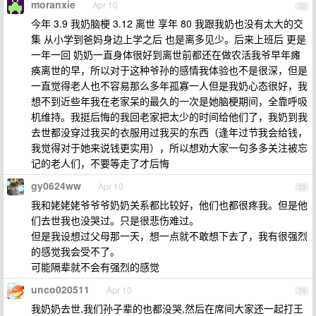
moranxie
Apr 10
72
今年 3.9 我奶脑梗 3.12 离世 享年 80 我跟我奶也没有太大的交
集 从小学到爸妈身边上学之后 也是离多见少。后来上班后 更是
一年一回 奶奶一直身体很好到离世前都还在做农活我爷早年瘫
痪离世的早，所以对于这种爷孙的感情我体验也不是很深，但是
一直觉得老人也不容易那么多年孤寡一人但是我奶心态很好，我
想不到近些年我在老家呆的最久的一次是她脑梗期间，全靠呼吸
机维持。我挺后悔的我回老家把太少的时间给他们了，我奶到我
去世都没穿过我买的衣服用过我买的东西（逢年过节我会给钱，
我觉得对于她来说钱更实用），所以想劝大家一句多多关注被忘
记的老人们，不要等走了才后悔
gy0624ww
Apr 10
73
我和姥姥姥爷爷爷奶奶关系都比较好，他们也都很疼我。但是他
们去世我也没哭过。只是很悲伤难过。
但是我设想过父母那一天，想一点就不敢想下去了，我有很强烈
的感觉我会受不了。
可能隔辈就不会有强烈的感觉
unco020511
Apr 10
74
我奶奶去世,我们孙子辈的也都没哭,然后在席间大家还一起打王