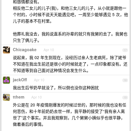
和感情都没有。
相反他二女儿的儿子(我)，和他三女儿的儿子，从小就是跟他一
个村的，小时候不说天天能遇见吧，一周至少能够遇见 5 次，他
儿子的基本不在村里。
他葬礼我没去，我妈说直系的孙辈的就只有我舅的去了。我舅也
只生了俩儿子。
Chicagoake
Apr 10
17
说起来，我 02 年生到现在，没经历过亲人生老病死，除了姥爷
不知道在我出生前还是很小的时候就走了，一点印象都没有。还
不知道等到自己面对这种情况会发生什么。
jackOff
Apr 10
18
我出生后爷奶早就没了，所以倒也没你这种困扰
tthem
Apr 10
19
外公是在 20 年疫情刚爆发的时候过世的，那时候的我也没有任
何悲伤，和十年前奶奶去世一样，我平静的接受了“我有亲人离
世了”这个事实。并且我观察到，几个舅舅小姨似乎也很平静，
做着善后的事情。