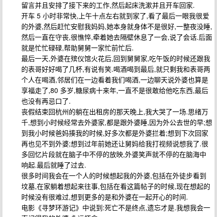
留言并且安排了接下来的工作,然后起床洗漱并且开车回家.
开车 5 小时非常快,上午十点左右就到家了,看了最后一眼我很爱
的外婆,然后赶忙安慰我妈妈,她本身就身体不是很好,一整夜没睡,
然后一直在守丧,很憔悴,牵着她去隔壁休息了一会,说了会话.后面
就是忙忙碌碌,帮助舅舅一家忙前忙后.
最后一天,外婆在殡仪馆火花后,回到舅舅家,吃午饭的时候还跟我
的表哥好好喝了几杯,有说有笑.喝酒喝到最后,就只剩我和表哥两
个人在喝酒,邻居们在一边看着我们喝酒,一边聊天说外婆也算是
享福走了,80 多岁,糖尿病十来年,一直不是很敢给他吃东西,最后
也没有再忌口了.
丧假结束回杭州的躺在出租房的那天晚上,我大哭了一场.思绪万
千,想到小时候经常去外婆家,都是跟外婆睡,因为外公去世的早;想
到我小时候爸妈揍我的时候,好多次都是外婆拦着;想到下次回家
再也见不到外婆;想到过年前她还让舅妈给我打视频说想我了.很
多回忆片段就在脑子中不停的放映,外婆笑声就不停的在脑海中
响起.最后就睡了过去.
很多时间我会在一个人的时候想起我的外婆,包括在外徒步看到
坟墓,在家躺着想起来往事,包括在看这篇帖子的时候,现在想起的
时候没有很难过,想到更多的是和外婆在一起开心的时间.
电影《寻梦环游记》中说到:死亡不是终点,遗忘才是.我想我会一