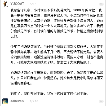
YUCOAT
Apr 10
83
我是留守儿童，小时候是爷爷奶奶带大的。2008 年的时候，我
高一寒假时爷爷去世，我也没有很悲伤，不过当时整个家庭氛围
还是很悲伤的，尤其是奶奶，连续好多天都像个病重的人，她总
是在凌晨四五点的时候一个人大声地哭。这么多年过去了，我偶
尔会梦见爷爷，有时候午睡的时候梦见爷爷，梦醒之后会特别想
见他。
今年年初奶奶病逝了。当时整个家庭氛围都没有悲伤，大家在平
静中操办丧事。她生前病了几个月，不会说话不能走路。需要人
轮流照顾起居，喂饭洗澡清理排泄物，需要人守着一刻也不能离
开。可能是大家照顾她累了吧，她去世了大家也解脱了。
奶奶临终前的样子很难看，面颊都凹进去了，像是覆了皮的骷髅
头。如果以后我在梦中梦见奶奶，她应该会是我小时候慈祥而又
温暖的面容吧。
她走了，我们都很平静，我写下这段文字时也很平静。
sakeven
Apr 10
84