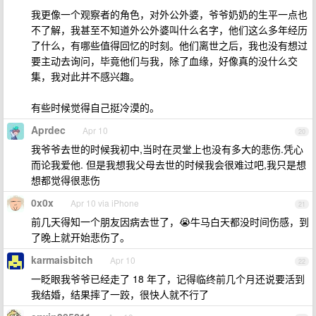
我更像一个观察者的角色，对外公外婆，爷爷奶奶的生平一点也
不了解，我甚至不知道外公外婆叫什么名字，他们这么多年经历
了什么，有哪些值得回忆的时刻。他们离世之后，我也没有想过
要主动去询问，毕竟他们与我，除了血缘，好像真的没什么交
集，我对此并不感兴趣。
有些时候觉得自己挺冷漠的。
Aprdec
Apr 10
20
我爷爷去世的时候我初中,当时在灵堂上也没有多大的悲伤.凭心
而论我爱他. 但是我想我父母去世的时候我会很难过吧,我只是想
想都觉得很悲伤
0x0x
Apr 10 via iPhone
21
前几天得知一个朋友因病去世了，😭牛马白天都没时间伤感，到
了晚上就开始悲伤了。
karmaisbitch
Apr 10
22
一眨眼我爷爷已经走了 18 年了，记得临终前几个月还说要活到
我结婚，结果摔了一跤，很快人就不行了