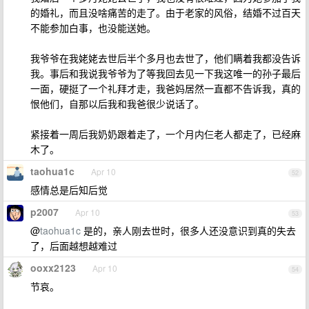
的婚礼，而且没啥痛苦的走了。由于老家的风俗，结婚不过百天
不能参加白事，也没能送她。
我爷爷在我姥姥去世后半个多月也去世了，他们瞒着我都没告诉
我。事后和我说我爷爷为了等我回去见一下我这唯一的孙子最后
一面，硬挺了一个礼拜才走，我爸妈居然一直都不告诉我，真的
恨他们，自那以后我和我爸很少说话了。
紧接着一周后我奶奶跟着走了，一个月内仨老人都走了，已经麻
木了。
taohua1c
Apr 10
52
感情总是后知后觉
p2007
Apr 10
53
@
taohua1c
是的，亲人刚去世时，很多人还没意识到真的失去
了，后面越想越难过
ooxx2123
Apr 10
54
节哀。