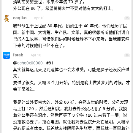
清明前舅舅去世，本来今年该 70 岁了。
外公现在 96 了，希望舅舅去世不要对他有太大的打击。
caqiko
Apr 10
85
我爷爷生于上世纪 30 年代，奶奶生于 40 年代，他们经历了民
国、新中国、大饥荒、生产队、文革，真的很想听听他们讲讲自
己的人生故事，可惜他们讲的时候我静不下心来听，当我能安静
下来的时候他们已经不在了。
fstab
Apr 10
86
@
echo0x000001
#81
其实就算这几天见到遗体也不会太难受，可能是脑子还没反应过
来，
要过了很久，大概 3 个月开始，特别是晚上做梦梦到的时候，才
会非常难过。
我是外公外婆带大的，外公 86 岁，突然去世的时候，父母发现
马上打 120 ，然后通知我，我赶去外公家只用了 5 分钟，我摸
着外公手还有温度，然后再等了 3 分钟 120 过来看了一眼，说
没抢救必要了，拉心电图，就让我妈去医院开死亡证明，大概率
是心梗或者休克。我爸就去找阴阳先生张罗，而我就一直牵着外