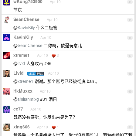
wKong753900
Apr 10
44
节哀
SeanChense
Apr 10
45
@
KavinKily
什么二极管
KavinKily
Apr 10
46
@
SeanChense
二你吗，傻逼玩意儿
xtreme1
Apr 10
3
47
@
livid
人身攻击 #46
Livid
Apr 10
MOD
PRO
48
@
xtreme1
谢谢。那个账号已经被彻底 ban 。
HkMuxxx
Apr 10
49
@
shilianmlxg
#31 泪目
cc77
Apr 10
50
既然没有感觉，你发出来是为了？
xing666
Apr 10
1
51
我婚后一个多月姥姥去世了，我也没有很难过，因为她参加了我