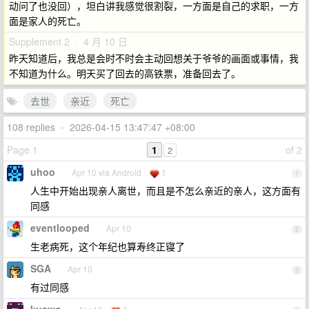
动问了也没回），坦白讲我感觉很割裂，一方面是自己的求职，一方
面是家人的死亡。
Supplement 2 · 4 月 10 日
昨天知道后，我总是会时不时会主动回想关于爷爷的画面或事情，我
不知道为什么。明天买了回去的高铁票，准备回去了。
去世
亲近
死亡
108 replies
•
2026-04-15 13:47:47 +08:00
Page 1
1
of 2
2
uhoo
Apr 10 via Android
1
1
人生中开始出现亲人离世，而且是不怎么亲近的亲人，这方面有
同感
eventlooped
Apr 10
2
生老病死，这个年纪也算寿终正寝了
SGA
Apr 10
3
有过同感