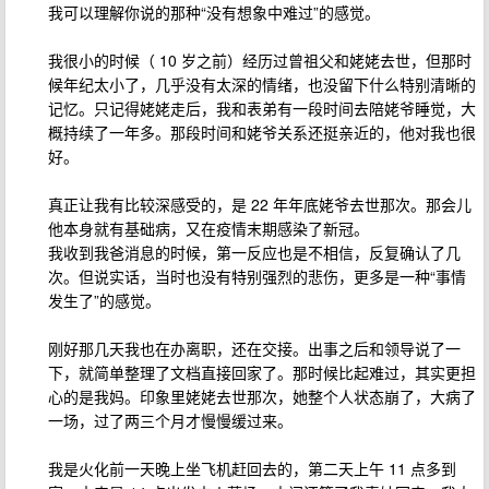
我可以理解你说的那种“没有想象中难过”的感觉。
我很小的时候（ 10 岁之前）经历过曾祖父和姥姥去世，但那时
候年纪太小了，几乎没有太深的情绪，也没留下什么特别清晰的
记忆。只记得姥姥走后，我和表弟有一段时间去陪姥爷睡觉，大
概持续了一年多。那段时间和姥爷关系还挺亲近的，他对我也很
好。
真正让我有比较深感受的，是 22 年年底姥爷去世那次。那会儿
他本身就有基础病，又在疫情末期感染了新冠。
我收到我爸消息的时候，第一反应也是不相信，反复确认了几
次。但说实话，当时也没有特别强烈的悲伤，更多是一种“事情
发生了”的感觉。
刚好那几天我也在办离职，还在交接。出事之后和领导说了一
下，就简单整理了文档直接回家了。那时候比起难过，其实更担
心的是我妈。印象里姥姥去世那次，她整个人状态崩了，大病了
一场，过了两三个月才慢慢缓过来。
我是火化前一天晚上坐飞机赶回去的，第二天上午 11 点多到