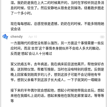
湿。我奶奶是我在上大二的时候离开的，当时在学校听到这条消
息的时候，怔住了。然后安静地从宿舍走到操场，绕着跑步圈走
了一个多小时。
现在每每想起，总感觉很是遗憾，奶奶在的时候，不能多陪陪她
说会话
chendy
Apr 10
58
一方面隔代的感觉没有那么强烈，另一方面这个事情需要一些反
应时间，而且‘去世’这个事情本身貌似并不会给人多大的触动，
反而是‘想起’会让人十分难过
家父抗癌五年，去年病逝，我在病床前目送他离开，帮他穿好衣
服，送到殡仪馆，帮着写挽联，当时也没啥特别的感觉。反倒是
晚上回家看到刚周岁的儿子，想到这孩子可能不会记得他有爷
爷，想到父亲看不到这孩子长大成人，一下子就哭的一塌糊涂
接下来的半年偶尔就会想起他，想起小时候他带我出去玩，想起
来他在我婚礼上说的话，想起来推他在医院走廊里溜达，等等等
等