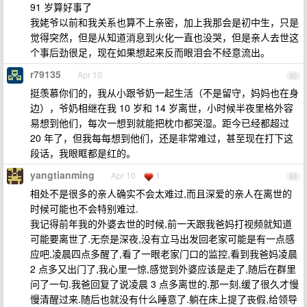
91 岁算好事了
我姥爷以前和我关系也算不上亲密，加上我那会是初中生，只是
觉得突然，但是从知道消息到火化一直也没哭，但是亲人去世这
个事后劲很足，现在如果想起来反而眼泪会不经意流出。
r79135
Apr 10
62
挺羡慕你们的，我从小跟爷奶一起生活（不是留守，妈妈也在身
边），爷奶相继在我 10 岁和 14 岁离世，小时候半夜里格外容
易想到他们，每次一想到就能把枕巾都哭湿。距今已经都超过
20 年了，但我每每想到他们，还是非常难过，甚至现在打下这
段话，我眼眶都是红的。
yangtianming
Apr 10
1
63
相处不是很多的亲人确实不会太难过,而且深爱的亲人在离世的
时候可能也不会特别难过.
我记得前年我的外婆去世的时候,前一天跟我爸妈打视频就知道
可能要离世了.无奈是深夜,没有立马出发回老家可能是有一点感
应吧,凌晨四点多醒了,看了一眼老家门口的监控,看到我爸妈凌晨
2 点多又出门了,我心里一惊,感觉到外婆应该是走了,随后在群里
问了一句.我爸回复了说凌晨 3 点多离世的.那一刻,缓了很久才慢
慢清醒过来.随后也就没有什么睡意了.躺在床上提了丧假,给领导