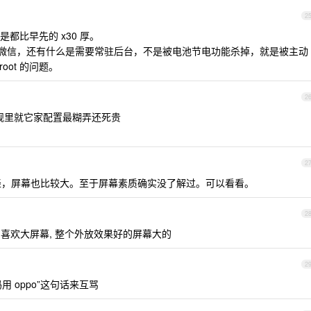
2
但是都比早先的 x30 厚。
除了微信，还有什么是需要常驻后台，不是被电池节电功能杀掉，就是被主动
oot 的问题。
2
旗舰里就它家配置最糊弄还死贵
2
家用非常轻，屏幕也比较大。至于屏幕素质确实没了解过。可以看看。
2
外放, 喜欢大屏幕, 整个外放效果好的屏幕大的
2
用 oppo”这句话来互骂