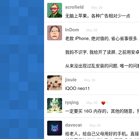
scrofield
May 26
无脑上苹果，各种广告相对少一点
InDom
May 26
老款 iPhone, 绝对值的, 省心省事很多.
我妈不识字, 我给开了读屏, 之前用安卓经
从来没出现过乱安装的问题, 唯一的问题
jixule
May 26
iQOO neo11
tyqing
1
May 26
一定要买 16G 内存的，其他的随意，预
davecat
May 26
给老人，给自己父母用好的手机。直接