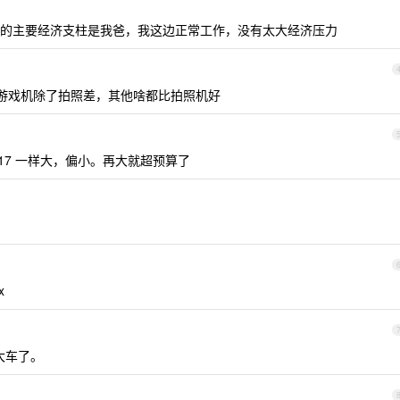
的主要经济支柱是我爸，我这边正常工作，没有太大经济压力
 数字。游戏机除了拍照差，其他啥都比拍照机好
 17 一样大，偏小。再大就超预算了
x
大车了。