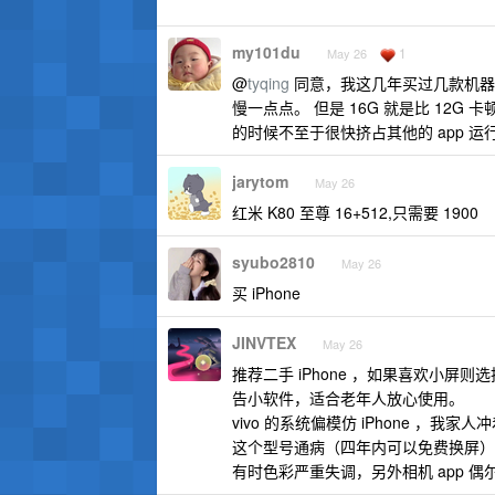
my101du
1
May 26
@
tyqing
同意，我这几年买过几款机器
慢一点点。 但是 16G 就是比 12G
的时候不至于很快挤占其他的 app 运
jarytom
May 26
红米 K80 至尊 16+512,只需要 1900
syubo2810
May 26
买 iPhone
JINVTEX
May 26
推荐二手 iPhone ，如果喜欢小屏则
告小软件，适合老年人放心使用。
vivo 的系统偏模仿 iPhone ，我
这个型号通病（四年内可以免费换屏），
有时色彩严重失调，另外相机 app 