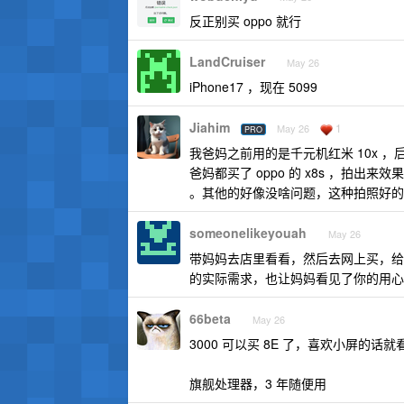
反正别买 oppo 就行
LandCruiser
May 26
iPhone17 ，现在 5099
Jiahim
1
May 26
PRO
我爸妈之前用的是千元机红米 10x
爸妈都买了 oppo 的 x8s ，拍出
。其他的好像没啥问题，这种拍照好的
someonelikeyouah
May 26
带妈妈去店里看看，然后去网上买，给
的实际需求，也让妈妈看见了你的用心
66beta
May 26
3000 可以买 8E 了，喜欢小屏的话就看
旗舰处理器，3 年随便用