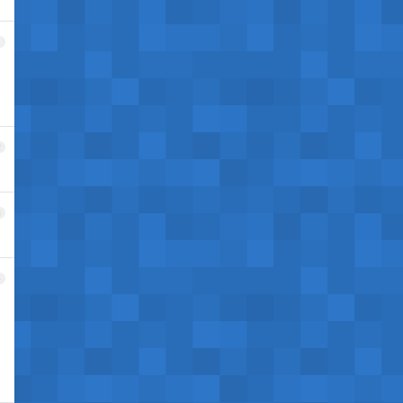
1
2
3
4
，