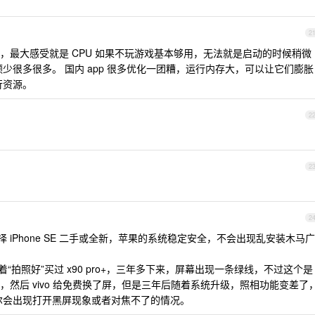
2
，最大感受就是 CPU 如果不玩游戏基本够用，无法就是启动的时候稍微
 卡顿少很多很多。 国内 app 很多优化一团糟，运行内存大，可以让它们膨胀
行资源。
2
2
2
选择 iPhone SE 二手或全新，苹果的系统稳定安全，不会出现乱安装木马广
家人冲着“拍照好”买过 x90 pro+，三年多下来，屏幕出现一条绿线，不过这个是
然后 vivo 给免费换了屏，但是三年后随着系统升级，照相功能变差了
偶尔会出现打开黑屏现象或者对焦不了的情况。