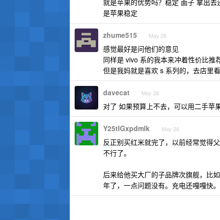
就是苹果的优势吗？稳定 面子 拿出
是苹果稳定
zhume515
May 26
感觉最好是问他们的意见
同样是 vivo 系的我本来冲着性价比推荐 
但是我妈就是喜欢 s 系列的，去店里
davecat
May 26
对了 如果预算上不去，可以用二手苹果
Y25tIGxpdmlk
May 26
反正别买红米就完了，以前经常觉得父
不行了。
后来给他买大厂的子品牌次旗舰，比如真我的
年了，一点问题没有。充电还嘎嘎快。