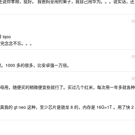
去还说你孝顺，挺好。 我爸妈全用的果子，我自己用华为。。。说实话，还
1
iqoo
看完念念不忘。。。
1
。1000 多的很多，比安卓强一万倍。
2
母用，随便买的稍微便宜些就行了。买过几个红米，每次用一年多就各种
 gt neo 这种，至少芯片是骁龙 8 的，内存是 16G+1T 。用了快 2