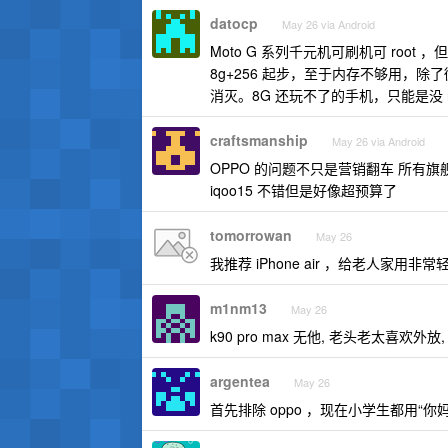
datocp
May 26 via Android
Moto G 系列千元机可刷机可 root ，
8g+256 起步，至于内存不够用，
消灭。8G 还玩不了的手机，只能是没 r
craftsmanship
May 26 via Android
OPPO 的问题不只是营销翻车 所有
iqoo15 不错但是好像超预算了
tomorrowan
May 26
我推荐 iPhone air ，给老人
m1nm13
May 26
k90 pro max 无他, 老头老太喜欢
argentea
May 26
首先排除 oppo ，现在小学生都用“你妈