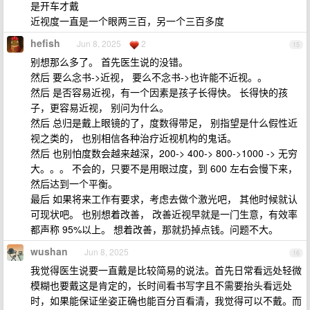
是开车才戴
近视度一直是一个眼两三百，另一个三百多度
hefish
Jun 8, 2025
2
15
别想那么多了。 首先医生说的没错。
然后 要么念书->近视， 要么不念书->也许能不近视。。
然后 是否容易近视，有一个因素是孩子长得快。 长得快的孩
子，更容易近视， 别问为什么。
然后 总归是戴上眼镜的了，度数得带足， 别指望是什么假性近
视之类的， 也别相信各种治疗近视机构的鬼话。
然后 也别怕度数会越来越深，200-> 400-> 800->1000 -> 无穷
大。。。 不会的，只要不是用眼过度，到 600 左右会慢下来，
然后达到一个平衡。
最后 如果将来工作有要求，考虑去做个激光吧， 其他时候就认
可现状吧。 也别想着改善， 改善近视早就是一门生意，有效率
都声称 95%以上。 想着改善，那就扔掉点钱。问题不大。
wushan
Jun 8, 2025
16
我觉得医生说要一直戴是比较简易的说法。首先日常看远处轻微
模糊也要戴这是肯定的，长时间看书写字且不需要抬头看远处
时，如果能保证坐姿正确也能百分百看清，我觉得可以不戴。而