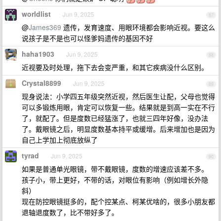
worldlist
Jun 9, 2025
87
@
James369
遗传，发育速度、用眼环境都会影响近视。要这么
说孩子是不是也可以怪爹妈遗传的基因不好
haha1903
Jun 9, 2025
88
近视要及时处理，拖下去会变严重，和其它疾病没什么区别。
Crystal8899
Jun 9, 2025
89
现身说法：小学四五年级突然近视，然后医生让配，父母也觉得
可以多锻炼用眼，肯定可以恢复一些。结果就是到高一实在不行
了，就配了。但是度数已经猛涨了，也就三四年好像，没办法
了。戴眼镜之后，明显度数基本持平或缓增。后来增加也是因为
自己上学加上彻底放纵了
tyrad
Jun 9, 2025
90
如果是普通单光眼镜，带不戴眼镜，度数的增速应该差不多。
孩子小，带上更好，不带的话，对眼位有影响（例如增长外隐
斜）
现在防控眼镜挺多的，配个控某点、柯某优啥的，很多小朋友都
退轴退度数了，比不带好多了。