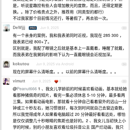
是，听说星趣控有些人会增加散光的度数，而且，还得定期更
换。。除了价格贵点之外，推荐用（同类型的都行）
不过我家那个目前情况还行，等暑假了，再去验一次。
DeWjjj
Jun 9, 2025
PRO
33
有一个亲身的案例，我和我表弟同时近视，我现在 285 300 ，
我表弟已经 800+了。
区别就是，我配了眼镜之后就是基本上一直戴着，睡醒了就戴，
而我表弟在我舅妈的影响下认为一直戴眼镜会近视加深。
kokutou
Jun 9, 2025 via Android
34
现在的屏幕什么清晰度。。。以前的屏幕什么清晰度。。。
vimutt
Jun 9, 2025
8
35
@
Peanut666
1 、我女儿学龄前的时候喜欢看动画，基本就给她
看那种猪佩奇的短片，看完一集必须休息 5-10 分钟，最多看两
三集。如果看动画电影，那就看十分钟自己看着窗外的远山一分
钟或三十秒左右，她习惯很好，每次到时间就自己去窗边查数。
所以我觉得成年人如果看电脑超过 20 分钟最好看看远处，哪怕
是仅仅调整几十秒眼睛的焦距也是好的。2 、我女儿当初快上小
学的时候，别的小朋友喜欢看垃圾抖音公主 国产烂动画，我只