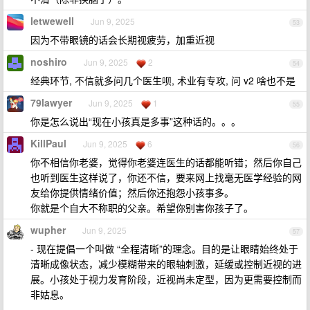
letwewell
Jun 9, 2025
53
因为不带眼镜的话会长期视疲劳，加重近视
noshiro
Jun 9, 2025
2
54
经典环节, 不信就多问几个医生呗, 术业有专攻, 问 v2 啥也不是
79lawyer
Jun 9, 2025
1
55
你是怎么说出“现在小孩真是多事”这种话的。。。
KillPaul
Jun 9, 2025
6
56
你不相信你老婆，觉得你老婆连医生的话都能听错；然后你自己
也听到医生这样说了，你还不信，要来网上找毫无医学经验的网
友给你提供情绪价值；然后你还抱怨小孩事多。
你就是个自大不称职的父亲。希望你别害你孩子了。
wupher
Jun 9, 2025
57
- 现在提倡一个叫做 “全程清晰”的理念。目的是让眼睛始终处于
清晰成像状态，减少模糊带来的眼轴刺激，延缓或控制近视的进
展。小孩处于视力发育阶段，近视尚未定型，因为更需要控制而
非姑息。