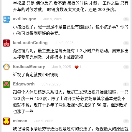
学校里 只是 偶尔反光 看不清 黑板的时候 才戴， 工作之后 只有
开车的时候才戴。 眼镜度数没太大变化，还是 200 多度。
avrillavigne
Jun 9, 2025
78
小孩近视了，想一想是不是自己没有照顾好，说小孩多事？你的
小孩可以得到更好的关爱。
IamLostInCoding
Jun 9, 2025
79
渐进镜片呢，最主要还是每天能有 1,2 小时户外活动，周末多出
去接受阳光刺激。才能根本上减缓近视
EndlessMemory
Jun 9, 2025
1
80
近视了肯定就要带眼镜啊
Edgeworth
Jun 9, 2025
81
跟每个人体质还是关系很大，我初二发现近视开始戴眼镜，一只
120 度一只 150 度，除了上课开会等必要场景其余基本是能不
戴就不戴，现在十多年了两边近视也就加深了 50 度，但是散光
也涨了一些
micean
Jun 9, 2025
82
我记得说眼睛疲劳导致近视是过时的说法了，近视最大的原因就