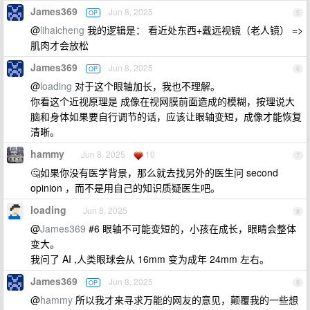
James369
Jun 8, 2025
OP
5
@
lihaicheng
我的逻辑是： 看近处东西+戴远视镜（老人镜） =>
肌肉才会放松
James369
Jun 8, 2025
OP
6
@
loading
对于这个眼轴加长，我也不理解。
你看这个近视原理是 成像在视网膜前面造成的模糊，按理说大
脑和身体如果要自行调节的话，应该让眼轴变短，成像才能恢复
清晰。
hammy
Jun 8, 2025
10
7
🤔如果你没有医学背景，那么就去找另外的医生问 second
opinion ，而不是用自己的知识质疑医生吧。
loading
Jun 8, 2025
8
@
James369
#6 眼轴不可能变短的，小孩在成长，眼睛会整体
变大。
我问了 AI ,人类眼球会从 16mm 变为成年 24mm 左右。
James369
Jun 8, 2025
OP
9
@
hammy
所以我才来寻求万能的网友的意见，颠覆我的一些想