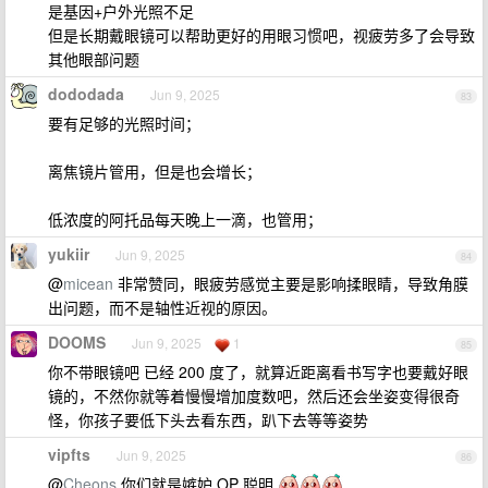
是基因+户外光照不足
但是长期戴眼镜可以帮助更好的用眼习惯吧，视疲劳多了会导致
其他眼部问题
dododada
Jun 9, 2025
83
要有足够的光照时间；
离焦镜片管用，但是也会增长；
低浓度的阿托品每天晚上一滴，也管用；
yukiir
Jun 9, 2025
84
@
micean
非常赞同，眼疲劳感觉主要是影响揉眼睛，导致角膜
出问题，而不是轴性近视的原因。
DOOMS
Jun 9, 2025
1
85
你不带眼镜吧 已经 200 度了，就算近距离看书写字也要戴好眼
镜的，不然你就等着慢慢增加度数吧，然后还会坐姿变得很奇
怪，你孩子要低下头去看东西，趴下去等等姿势
vipfts
Jun 9, 2025
86
@
Cheons
你们就是嫉妒 OP 聪明