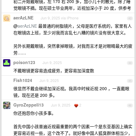
初二开始戴眼镜，左 170 右 200 多，加小几十的散光，除了睡
觉眼镜不摘。现在硕士毕业两年，近视加深小于 20 度，供参考
aerAzLNE
Jun 9, 2025 via iPhone
43
@
aerAzLNE
最普通的树脂镜片，父母是医疗系统的，家里有人
在眼镜店上班，至少对我而言乱七八糟的镜片没有很大意义。
另外长期戴眼镜，突然拿掉眼镜，对我而言才是对眼睛最大的疲
劳……
poison123
Jun 9, 2025
44
不戴眼镜更容易造成疲劳，更容易加深度数
Fish1024
Jun 9, 2025
45
很显然不戴会继续加深近视。我高中时候近视 200 ，一直戴眼
镜，现在还是 200 多。
GyroZeppeli13
Jun 9, 2025
2
46
你还抱怨你小孩多事。
首先中国小孩普遍近视最重要的两个因素一个是东亚基因上确实
更容易近视一些，这个改不了。就好像中国人狐臭群体相当少，