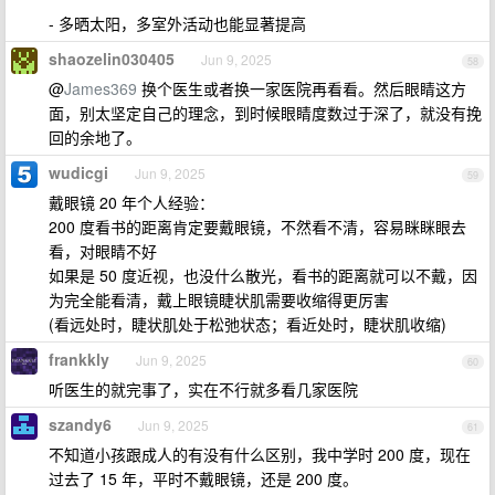
- 多晒太阳，多室外活动也能显著提高
shaozelin030405
Jun 9, 2025
58
@
James369
换个医生或者换一家医院再看看。然后眼睛这方
面，别太坚定自己的理念，到时候眼睛度数过于深了，就没有挽
回的余地了。
wudicgi
Jun 9, 2025
59
戴眼镜 20 年个人经验：
200 度看书的距离肯定要戴眼镜，不然看不清，容易眯眯眼去
看，对眼睛不好
如果是 50 度近视，也没什么散光，看书的距离就可以不戴，因
为完全能看清，戴上眼镜睫状肌需要收缩得更厉害
(看远处时，睫状肌处于松弛状态；看近处时，睫状肌收缩)
frankkly
Jun 9, 2025
60
听医生的就完事了，实在不行就多看几家医院
szandy6
Jun 9, 2025
61
不知道小孩跟成人的有没有什么区别，我中学时 200 度，现在
过去了 15 年，平时不戴眼镜，还是 200 度。