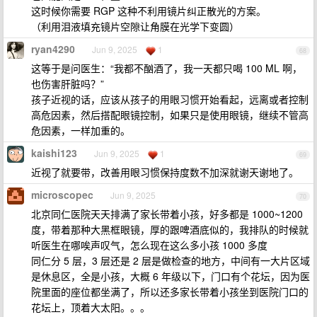
这时候你需要 RGP 这种不利用镜片纠正散光的方案。
（利用泪液填充镜片空隙让角膜在光学下变圆）
ryan4290
Jun 9, 2025
1
68
这等于是问医生：“我都不酗酒了，我一天都只喝 100 ML 啊，
也伤害肝脏吗？”
孩子近视的话，应该从孩子的用眼习惯开始看起，远离或者控制
高危因素，然后搭配眼镜控制，如果只是使用眼镜，继续不管高
危因素，一样加重的。
kaishi123
Jun 9, 2025
1
69
近视了就要带，改善用眼习惯保持度数不加深就谢天谢地了。
microscopec
Jun 9, 2025
70
北京同仁医院天天排满了家长带着小孩，好多都是 1000~1200
度，带着那种大黑框眼镜，厚的跟啤酒底似的，我排队的时候就
听医生在哪唉声叹气，怎么现在这么多小孩 1000 多度
同仁分 5 层，3 层还是 2 层是做检查的地方，中间有一大片区域
是休息区，全是小孩，大概 6 年级以下，门口有个花坛，因为医
院里面的座位都坐满了，所以还多家长带着小孩坐到医院门口的
花坛上，顶着大太阳。。。