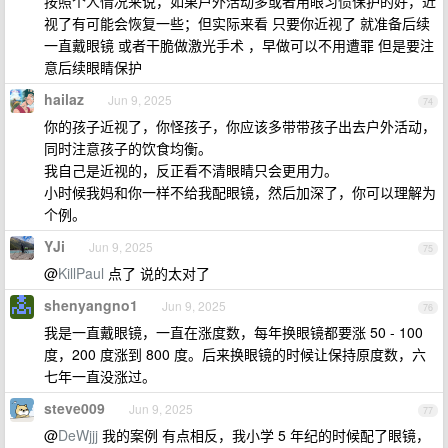
按照个人情况来说，如果户外活动多或者用眼习惯保护的好，近
视了有可能会恢复一些；但实际来看 只要你近视了 就准备后续
一直戴眼镜 或者干脆做激光手术 ，早做可以不用遭罪 但是要注
意后续眼睛保护
hailaz
Jun 9, 2025
74
你的孩子近视了，你怪孩子，你应该多带带孩子出去户外活动，
同时注意孩子的饮食均衡。
我自己是近视的，反正看不清眼睛只会更用力。
小时候我妈和你一样不给我配眼镜，然后加深了，你可以理解为
个例。
YJi
Jun 9, 2025
75
@
KillPaul
点了 说的太对了
shenyangno1
Jun 9, 2025
76
我是一直戴眼镜，一直在涨度数，每年换眼镜都要涨 50 - 100
度，200 度涨到 800 度。后来换眼镜的时候让保持原度数，六
七年一直没涨过。
steve009
Jun 9, 2025
77
@
DeWjjj
我的案例 有点相反，我小学 5 年纪的时候配了眼镜，