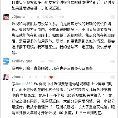
且我实际观察很多小朋友写字时很容易眼睛凑得特别近，这时候
如果戴眼镜会进一步加深近视。
v2justa
Jun 8, 2025 via iPhone
17
近视和睫状肌疲劳没啥关系，而是离焦导致的眼轴的代偿性增
长。有效视力范围内，不戴眼镜的情况下，不用太多调节参与，
焦点就能落在视网膜上。如果戴上近视眼镜，焦点会落在视网膜
后，需要更多的动用调节。所以，如果我遇到类似的情况，我会
选择摘下眼镜。我不是医生，我的想法不一定正确，仅供参考
哈。
avrillavigne
Jun 8, 2025
18
我初中开始一直戴眼镜，现在也是三百多和四百多
vimutt
Jun 8, 2025
4
19
@
James369
#4 你高中才近似要感谢你爸妈和那个少屏幕的时
代，而不是怪现在的小孩子多事，我经常领着女儿玩各种掌机
电脑 主机游戏，她班上一多半都已经近视或被医生警告了。她
却完全没有问题，我觉得近似一大部分是用眼习惯，另一小部分
是遗传。我从小看课外书，玩街机游戏，长大了重度玩电脑，眼
睛直到很大年龄才开始近视 100 多度，并且一直到现在。