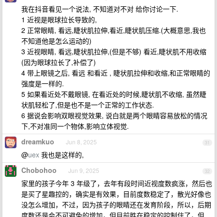
我在抖音看见一个说法, 不知道对不对 给你讨论一下.
1 近视是眼球拉长导致的,
2 正常眼睛, 看远,睫状肌拉伸,看近,睫状肌压缩.(大概意思,我也
不知道他是怎么运动的)
3 近视眼睛, 看远,睫状肌拉伸,(但是不够) 看近,睫状肌不用收缩
(因为眼球拉长了,补偿了)
4 带上眼镜之后, 看远 和看近 , 睫状肌拉伸和收缩,和正常眼睛的
强度是一样的.
5 如果看近处不戴眼镜, 在看近处的时候,睫状肌不收缩, 虽然睫
状肌轻松了,但是也不是一个正常的工作状态.
6 据说会影响双眼视觉效果, 说白就是两个眼睛容易放松的情况
下,不对准同一个物体,影响立体视觉.
dreamkuo
Jun 8, 2025
31
@
uex
我也是这样的,
Chobohoo
Jun 9, 2025
32
家里的孩子今年 3 年级了，去年有段时间近视度数疯涨，然后也
是买了星趣控的，确实是有效果，目前度数稳定了，散光好像也
没怎么增加，不过，因为孩子的眼睛还在发育阶段，所以，后期
度数还是会不可避免的增加，但目前胜在稳定的控制住了，但