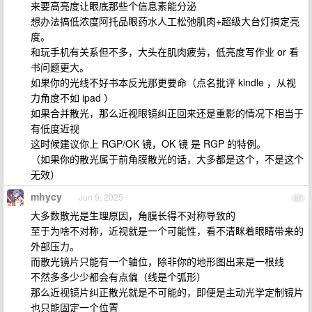
来要高亮度让眼底那些个信息素能分泌
想办法搞低浓度阿托品眼药水人工松弛肌肉+超级大台灯搞定亮
度。
和玩手机有关系但不多，大头在肌肉疲劳，低亮度写作业 or 看
书问题更大。
如果你的光线不好书本反光那更要命（点名批评 kindle ，从视
力角度不如 ipad ）
如果合并散光，那么近视眼镜纠正回来还是重影的情况下相当于
有低度近视
这时候建议你上 RGP/OK 镜，OK 镜 是 RGP 的特例。
（如果你的散光属于前角膜散光的话，大多都是这个，不是这个
无效）
mhycy
Jun 9, 2025
67
大多数散光是生理原因，角膜长得不对称导致的
至于为啥不对称，近视就是一个可能性，看不清眯着眼睛带来的
外部压力。
而散光镜片只能有一个轴位，除非你的地形图出来是一根线
不然多多少少都会有点偏（线是个弧形）
那么近视镜片纠正散光就是不可能的，即便是主动光学定制镜片
也只能固定一个位置