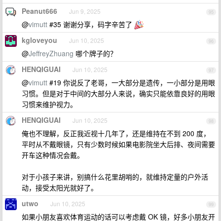
Peanut666
Jun 9, 2025
95
@
vimutt
#35 谢谢分享，码字辛苦了
kgloveyou
Jun 10, 2025
96
@
JeffreyZhuang
哪个牌子的？
HENQIGUAI
Jun 10, 2025
97
@
vimutt
#19 你说反了老哥，一大部分是遗传，一小部分是用眼
习惯。但是对于中间的大部分人来说，确实只能依靠良好的用眼
习惯来维护视力。
HENQIGUAI
Jun 10, 2025
98
俺也不理解，反正我近视十几年了，还是维持在不到 200 度，
平时从不戴眼镜，只有少数时候如果电影院坐大后排、夜间需要
开车这种情况会戴。
对于小孩子来讲，别搞什么花里胡哨的，就维持定量的户外活
动，接受太阳光就好了。
utwo
Jun 10, 2025
99
如果小朋友喜欢体育运动的话可以考虑戴 OK 镜，好多小朋友开