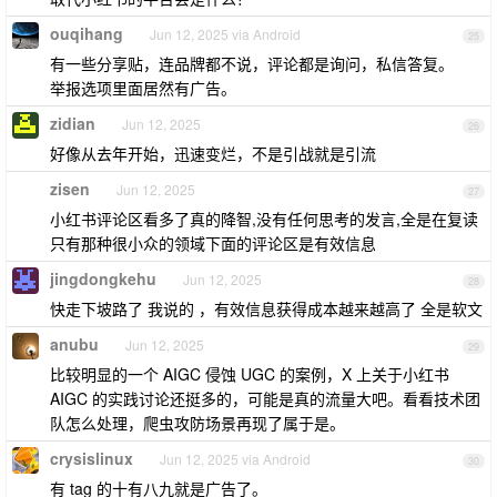
ouqihang
Jun 12, 2025 via Android
25
有一些分享贴，连品牌都不说，评论都是询问，私信答复。
举报选项里面居然有广告。
zidian
Jun 12, 2025
26
好像从去年开始，迅速变烂，不是引战就是引流
zisen
Jun 12, 2025
27
小红书评论区看多了真的降智,没有任何思考的发言,全是在复读
只有那种很小众的领域下面的评论区是有效信息
jingdongkehu
Jun 12, 2025
28
快走下坡路了 我说的 ，有效信息获得成本越来越高了 全是软文
anubu
Jun 12, 2025
29
比较明显的一个 AIGC 侵蚀 UGC 的案例，X 上关于小红书
AIGC 的实践讨论还挺多的，可能是真的流量大吧。看看技术团
队怎么处理，爬虫攻防场景再现了属于是。
crysislinux
Jun 12, 2025 via Android
30
有 tag 的十有八九就是广告了。