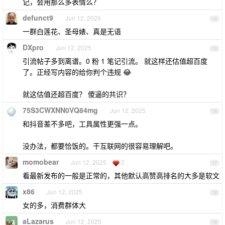
记，会用那么多表情么？
defunct9
Jun 12, 2025
14
一群白莲花、圣母婊、真是无语
DXpro
Jun 12, 2025
15
引流帖子多到离谱。0 粉 1 笔记引流。 就这样还估值超百度
了。正经写内容的给你判个违规 😂
就这估值还超百度？ 傻逼的共识？
75S3CWXNN0VQ84mg
Jun 12, 2025
16
和抖音差不多吧，工具属性更强一点。
没办法，都要恰饭的。干互联网的很容易理解吧。
momobear
Jun 12, 2025
2
17
看最新发布的一般是正常的，其他默认高赞高排名的大多是软文
x86
Jun 12, 2025
18
女的多，消费群体大
aLazarus
Jun 12, 2025
19