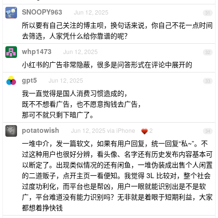
SNOOPY963
Jun 12, 2025
31
所以要有自己关注的博主呗，换句话来说，你自己不花一点时间
去筛选，人家凭什么给你靠谱的呢？
whp1473
Jun 12, 2025
32
小红书的广告非常隐蔽，很多是问答形式在评论中展开的
gpt5
Jun 12, 2025
33
我一直觉得是国人消费习惯造成的，
既不不想看广告，也不愿意掏钱去广告，
那可不就只剩下暗广了。
potatowish
Jun 12, 2025 via iPhone
2
34
一堆中介，发一篇软文，如果有用户回复，统一回复“私~”。不
过这种用户也很好分辨，看头像、名字还有历史发布内容基本可
以断定了。出现类似情况的还有闲鱼，一堆伪装成出售个人闲置
的二道贩子，点开主页一看便知。我觉得 3L 比较对，整个社会
过度功利化，而平台也是帮凶，用户一眼就能识别出是不是软
广，平台难道没有能力识别吗？无非就是着眼于短期利益，大家
都想着挣快钱