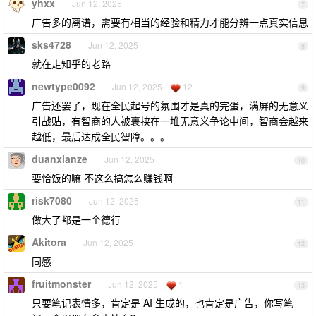
yhxx
Jun 12, 2025
7
广告多的离谱，需要有相当的经验和精力才能分辨一点真实信息
sks4728
Jun 12, 2025
8
就在走知乎的老路
newtype0092
Jun 12, 2025
12
9
广告还罢了，现在全民起号的氛围才是真的完蛋，满屏的无意义
引战贴，有智商的人被裹挟在一堆无意义争论中间，智商会越来
越低，最后达成全民智障。。。
duanxianze
Jun 12, 2025
10
要恰饭的嘛 不这么搞怎么赚钱啊
risk7080
Jun 12, 2025
11
做大了都是一个德行
Akitora
Jun 12, 2025
12
同感
fruitmonster
Jun 12, 2025
1
13
只要笔记表情多，肯定是 AI 生成的，也肯定是广告，你写笔