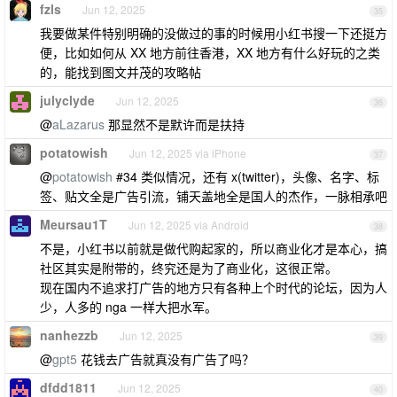
fzls
Jun 12, 2025
35
我要做某件特别明确的没做过的事的时候用小红书搜一下还挺方
便，比如如何从 XX 地方前往香港，XX 地方有什么好玩的之类
的，能找到图文并茂的攻略帖
julyclyde
Jun 12, 2025
36
@
aLazarus
那显然不是默许而是扶持
potatowish
Jun 12, 2025 via iPhone
37
@
potatowish
#34 类似情况，还有 x(twitter)，头像、名字、标
签、贴文全是广告引流，铺天盖地全是国人的杰作，一脉相承吧
Meursau1T
Jun 12, 2025 via Android
38
不是，小红书以前就是做代购起家的，所以商业化才是本心，搞
社区其实是附带的，终究还是为了商业化，这很正常。
现在国内不追求打广告的地方只有各种上个时代的论坛，因为人
少，人多的 nga 一样大把水军。
nanhezzb
Jun 12, 2025
39
@
gpt5
花钱去广告就真没有广告了吗？
dfdd1811
Jun 12, 2025
40