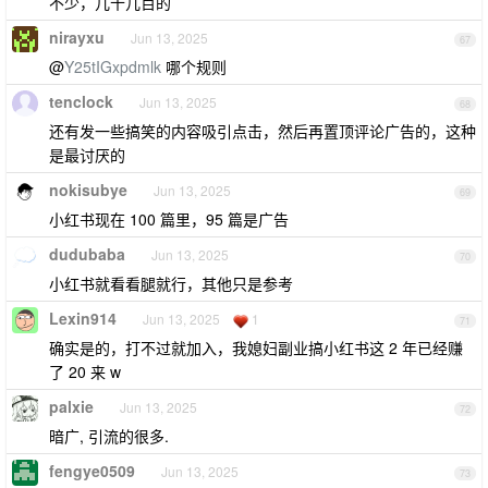
不少，几十几百的
nirayxu
Jun 13, 2025
67
@
Y25tIGxpdmlk
哪个规则
tenclock
Jun 13, 2025
68
还有发一些搞笑的内容吸引点击，然后再置顶评论广告的，这种
是最讨厌的
nokisubye
Jun 13, 2025
69
小红书现在 100 篇里，95 篇是广告
dudubaba
Jun 13, 2025
70
小红书就看看腿就行，其他只是参考
Lexin914
Jun 13, 2025
1
71
确实是的，打不过就加入，我媳妇副业搞小红书这 2 年已经赚
了 20 来 w
palxie
Jun 13, 2025
72
暗广, 引流的很多.
fengye0509
Jun 13, 2025
73