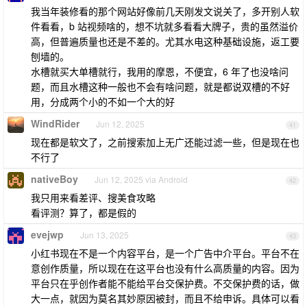
我当年装修看的那个网站好像前几天刚发文说关了，多开别人软
件看看，b 站视频啥的，想不坑就多看看大牌子，贵的虽然溢价
高，但普遍质量也还是不差的。尤其水电这种基础设施，返工要
刨墙的。
水槽就买大单槽就行，我用的摩恩，不便宜，6 年了也没啥问
题，而且水槽这种一般也不会有啥问题，就是都说双槽的不好
用，分成两个小的不如一个大的好
WindRider
Jun 12, 2025
41
现在都是软文了，之前搜索加上无广还能过滤一些，但是现在也
不行了
nativeBoy
Jun 12, 2025 via Android
42
我只用来看差评、搜美食攻略
看评测？算了，都是假的
evejwp
Jun 13, 2025
43
小红书现在不是一个内容平台，是一个广告中介平台。平台不在
意创作质量，所以现在在这平台也没有什么高质量的内容。因为
平台只在乎创作者能不能给平台交保护费。不交保护费的话，做
大一点，就因为莫名其妙原因被封，而且不给申诉。具体可以看