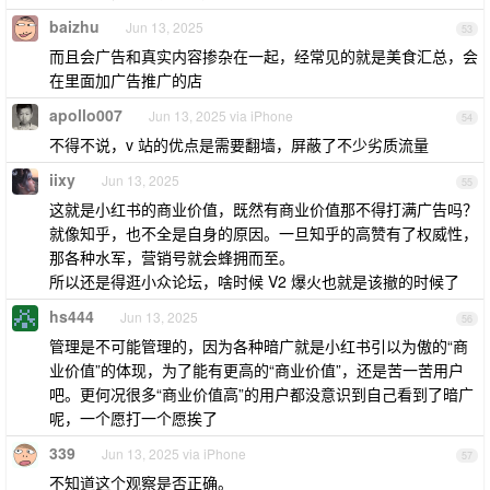
baizhu
Jun 13, 2025
53
而且会广告和真实内容掺杂在一起，经常见的就是美食汇总，会
在里面加广告推广的店
apollo007
Jun 13, 2025 via iPhone
54
不得不说，v 站的优点是需要翻墙，屏蔽了不少劣质流量
iixy
Jun 13, 2025
55
这就是小红书的商业价值，既然有商业价值那不得打满广告吗？
就像知乎，也不全是自身的原因。一旦知乎的高赞有了权威性，
那各种水军，营销号就会蜂拥而至。
所以还是得逛小众论坛，啥时候 V2 爆火也就是该撤的时候了
hs444
Jun 13, 2025
56
管理是不可能管理的，因为各种暗广就是小红书引以为傲的“商
业价值”的体现，为了能有更高的“商业价值”，还是苦一苦用户
吧。更何况很多“商业价值高”的用户都没意识到自己看到了暗广
呢，一个愿打一个愿挨了
339
Jun 13, 2025 via iPhone
57
不知道这个观察是否正确。