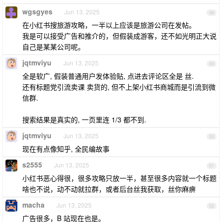
wgsgyes
Jun 13, 2025
48
在小红书搜旅游攻略，一半以上应该是旅游公司在发帖。
我是可以接受广告和推介的，但假装成游客，还不如光明正大说
自己是某某公司呢。
jqtmviyu
Jun 13, 2025
49
全是软广, 假装普通用户发体验贴, 点进去评论区全是 丝.
还有标题党引流卖课 卖货的, 但不上架小红书商城而是引流到微
信群.
搜索结果是真实的, 一页里连 1/3 都不到.
jqtmviyu
Jun 13, 2025
50
现在有点像知乎, 全民编故事
s2555
Jun 13, 2025
51
小红书恶心得很，很多攻略只放一半，甚至很多内容就一个标题
啥也不说，动不动就拉群，或者后台丝我获取，丝你麻痹
macha
Jun 13, 2025
52
广告很多，B 站现在也是。