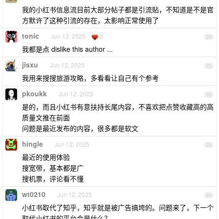
我的小红书信息流目前大部分帖子都是引流贴，不知道是不是官
方默许了这种引流的存在，太影响正常使用了
tonic
Jun 12, 2025
3
20
我都是点 dislike this author ...
jisxu
Jun 12, 2025
21
我用来搜搜旅游攻略，多看看让自己有个参考
pkoukk
Jun 12, 2025
22
是的，而且小红书有意扶持长尾内容，不喜欢把点赞收藏高的高
质量文推在前面
问题是最近发布的内容，很多都是软文
hingle
Jun 12, 2025
23
最近的使用体验
搜宽带，基本都是广
搜机票，评论看不懂
wt0210
Jun 12, 2025
24
小红书取代了知乎，知乎就是被广告搞垮的。问题来了，下一个
取代小红书的平台会是什么？