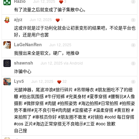
Razio
Jun 12, 2025
3
2
有了流量之后就变成了骗子集散中心。
ajyz
Jun 12, 2025
1
3
这或许就是过于功利化就会让初衷变形的结果吧，不论是平台也
好，还是用户也罢
LaGeNanRen
Jun 12, 2025
4
我搜出来全是软文，硬广，地推😅
shawnsh
Jun 12, 2025 via Android
5
诈骗中心
Lyv5
Jun 12, 2025
32
6
光腿神器，尾波冲浪#旅行碎片 #吊带睡衣 #朋友圈吃不了的细
糠 #拍出氛围感 #牛仔短裤 #完美身材 #夏季穿搭 #腰臀比#人像
摄影 #微胖穿搭 #肉腿 #拍照姿势 #海边拍照#日常拍照 #拍照姿
势不重样#无不良引导#肉肉腿 #显瘦裙子 #温柔穿搭 #黄豆粉 #
来拍照了 #审核员你好 #朋友圈不敢发 #对镜拍 #ootd 每日穿搭
#cos 正片#海边正常穿搭无不良暗示#三亚 #ooc 致歉
自己搜