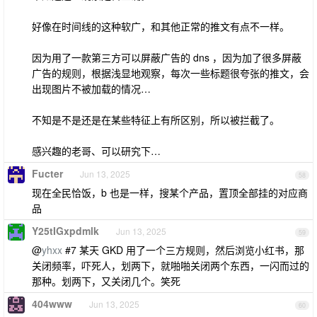
好像在时间线的这种软广，和其他正常的推文有点不一样。
因为用了一款第三方可以屏蔽广告的 dns ，因为加了很多屏蔽
广告的规则，根据浅显地观察，每次一些标题很夸张的推文，会
出现图片不被加载的情况…
不知是不是还是在某些特征上有所区别，所以被拦截了。
感兴趣的老哥、可以研究下…
Fucter
Jun 13, 2025
58
现在全民恰饭，b 也是一样，搜某个产品，置顶全部挂的对应商
品
Y25tIGxpdmlk
Jun 13, 2025
59
@
yhxx
#7 某天 GKD 用了一个三方规则，然后浏览小红书，那
关闭频率，吓死人，划两下，就啪啪关闭两个东西，一闪而过的
那种。划两下，又关闭几个。笑死
404www
Jun 13, 2025
60