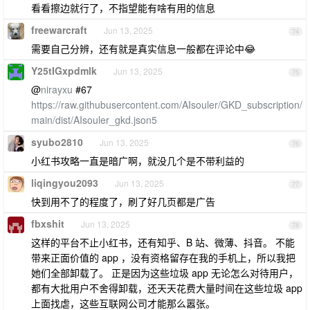
看看擦边就行了，不指望能有啥有用的信息
freewarcraft
Jun 13, 2025
74
需要自己分辨，还有就是真实信息一般都在评论中😂
Y25tIGxpdmlk
Jun 13, 2025
75
@
nirayxu
#67
https://raw.githubusercontent.com/AIsouler/GKD_subscription/
main/dist/AIsouler_gkd.json5
syubo2810
Jun 13, 2025
76
小红书攻略一直是暗广啊，就没几个是不带利益的
liqingyou2093
Jun 13, 2025
77
快到用不了的程度了，刷了好几页都是广告
fbxshit
Jun 13, 2025
78
这样的平台不止小红书，还有知乎、B 站、微薄、抖音。 不能
带来正面价值的 app ，没有资格留存在我的手机上，所以我把
她们全部卸载了。 正是因为这些垃圾 app 无论怎么对待用户，
都有大批用户不舍得卸载，还天天花费大量时间在这些垃圾 app
上面找虐，这些互联网公司才能那么嚣张。