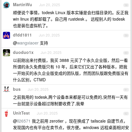
MartinWu
Jun 20, 2025
58
顺便说个事情，todesk Linux 版本实锤是会扫描目录的。反正我
win linux 的都卸载了。自己用 rustdesk 。 远程别人的 todesk
也是装在虚拟机了。
dfdd1811
Jun 20, 2025
59
@
wangxiaoer
支持
duoduo1x
Jun 20, 2025
60
以前刚出来付费版，我买 3888 元买了个永久企业版，然后一看
所谓的永久免费版只有 10 年，后来它们又出了各种版本，把我
一开始买的永久企业版变成的团队版，然而团队版跟免费版没有
什么区别，CTMD
bus
Jun 20, 2025
61
之前我用的 todesk,两个设备本来都是可以免费的,突然有一天有
一台就提示设备超过限制要收费了,我晕
UnitTest
Jun 20, 2025
62
@
ll26571
我之前用 zerotier ，现在换成了 tailscale 自建节点，
发现国内也有平台在卖节点，很方便。windows 远程桌面相对安