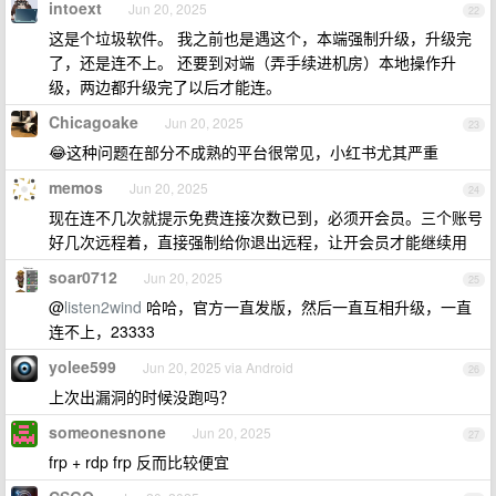
intoext
Jun 20, 2025
22
这是个垃圾软件。 我之前也是遇这个，本端强制升级，升级完
了，还是连不上。 还要到对端（弄手续进机房）本地操作升
级，两边都升级完了以后才能连。
Chicagoake
Jun 20, 2025
23
😂这种问题在部分不成熟的平台很常见，小红书尤其严重
memos
Jun 20, 2025
24
现在连不几次就提示免费连接次数已到，必须开会员。三个账号
好几次远程着，直接强制给你退出远程，让开会员才能继续用
soar0712
Jun 20, 2025
25
@
listen2wind
哈哈，官方一直发版，然后一直互相升级，一直
连不上，23333
yolee599
Jun 20, 2025 via Android
26
上次出漏洞的时候没跑吗？
someonesnone
Jun 20, 2025
27
frp + rdp frp 反而比较便宜