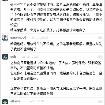
@
wjx0912
这不都常规操作吗。爱奇艺连隐藏都不隐藏，直接没
有选项。开一个月用支付宝支付默认就是自动续费，我当时还长
了个心眼到处看它的设置有没有地方取消，结果没找到。（我不
知道它是由支付宝控制的，以为官网或者客户端会有自动续费的
设置）
结果果然第二个月自动扣费了，打客服投诉退给我了
easymbol
Jun 21, 2025
80
赶紧逃吧，用软件生气不值当，充值这事我能理解，但是权益乱
了我就不能理解了
ssh
Jun 21, 2025
81
之前向日葵也是被 toDesk 逼的生了大病，强制升级、强制设置
密码，不设置密码直接不让用。
但是你不让用我怎么设置密码啊，娘希屁的几十台远控设备一台
一台跑去设置密码。
现在也是有毛病，新版本占用内存比旧版本高了一倍，旧版本说
不定啥时候就不能连接服务器
alfawei
Jun 21, 2025
82