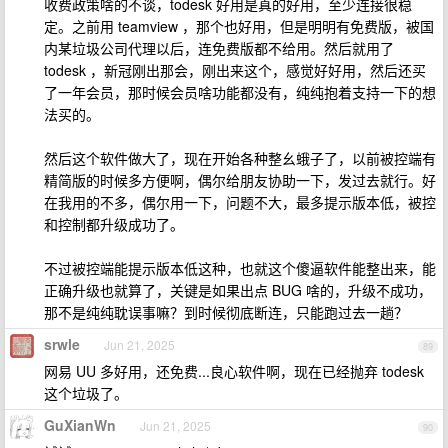
收费政策啥的不谈，todesk 好用是真的好用，至少连接很稳
定。之前用 teamview ，那个也好用，但是明明有免费版，被国
内某垃圾公司代理以后，连免费版都不给用。然后就用了
todesk ，新冠刚出那会，刚出来这个，感觉好好用，然后还买
了一年会员，那时候会员啥功能都没有，纯纯抱着支持一下的想
法买的。
然后这个软件做大了，现在开始各种整幺蛾子了，以前被控端有
精简版的时候多方便啊，偶尔给朋友协助一下，发过去就行。好
在我用的不多，偶尔用一下，问题不大，最多提示版本低，被控
和控制都升级成功了。
不过被控端能提示版本低这种，也就这个傻逼软件能整出来，能
正确升级也就算了，关键是如果出点 BUG 啥的，升级不成功，
那不是纯纯耽误事嘛？到时候彻底断连，只能跑过去一趟？
srwle
Jun 21, 2025
89
网易 UU 多好用，还免费...良心软件啊，现在已经抛弃 todesk
这个垃圾了。
GuXianWn
Jun 21, 2025
90