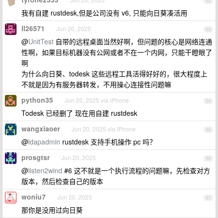
52
我有自建 rustdesk,但是公司没有 v6, 只能向日葵凑活用
ll26571
Jun 20, 2025
53
@
UnitTest
自带的远程桌面当然好啊，但问题的核心是网络连通
性啊，如果目标机器没有公网或者不在一个内网，只能干瞪眼了
啊
为什么向日葵、todesk 这些远程工具活得好好的，很大程度上
不就是因为有服务器转发，不用操心连接性问题嘛
python35
Jun 20, 2025 via iPhone
54
Todesk 已经删了 现在用自建 rustdesk
wangxiaoer
Jun 20, 2025 via iPhone
55
@
ldapadmin
rustdesk 支持手机操作 pc 吗？
prosgtsr
Jun 20, 2025
56
@
listen2wind
#6 这不就是一个执行流程的问题嘛，先检查对方
版本，然后检查自己的版本
woniu7
Jun 20, 2025
57
那你是没用过向日葵