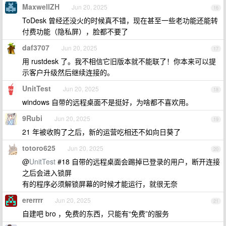
MaxwellZH
Jun 20, 2025
16
ToDesk 曾经还没火的时候真不错，现在甚至一些老功能还能转
付费功能（隐私屏），脸都不要了
daf3707
Jun 20, 2025
17
用 rustdesk 了。我不相信它旧版本就不能联了！你本来可以提
示客户升级然后继续连接的。
UnitTest
Jun 20, 2025
18
windows 自带的远程桌面不是挺好，为啥都不喜欢用。
9Rubi
Jun 20, 2025
19
21 年被收购了之后，新的运营吃相还不如向日葵了
totoro625
Jun 20, 2025
20
@
UnitTest
#18 自带的远程桌面会踢掉已登录的用户，断开连接
之后会进入锁屏
有的程序必须解锁屏幕的时候才能运行，就很无奈
ererrrr
Jun 20, 2025
21
自建吧 bro ，免费的东西，只能有“免费”的服务