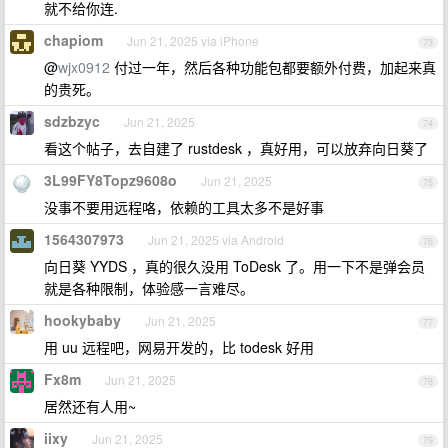
就不给你连.
chapiom
Jun 21, 2025 via iPhone
73
@
wjx0912
付过一年，然后各种功能包都要额外付费，加起来真
的贵死。
sdzbzyc
Jun 21, 2025
74
看这个帖子，去自建了 rustdesk ，真好用，可以放弃向日葵了
3L99FY8Topz9608o
Jun 21, 2025
75
没事不要用远程咯，依赖的工具太多不是好事
1564307973
Jun 21, 2025 via Android
76
向日葵 YYDS ，真的很久没用 ToDesk 了。用一下不是弹会员
就是各种限制，体验感一言难尽。
hookybaby
Jun 21, 2025
77
用 uu 远程吧，网易开发的，比 todesk 好用
Fx8m
Jun 21, 2025
78
居然还有人用~
iixy
Jun 21, 2025
79