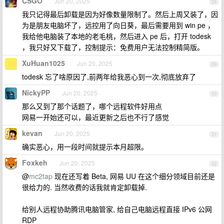
CSGO
Jun 20, 2025
28
我只记得最后卸载是因为好像数量限制了。然后上周又装了，因
为是朋友电脑坏了，远控用了向日葵，最后需要用到 win pe ，
我给他电脑装了本地的老毛桃，然后进入 pe 后，打开 todesk
，我只好又下载了，控制提示：免费用户无法控制精简版。
XuHuan1025
Jun 20, 2025
29
todesk 忘了啥原因了,前两年给我恶心到一次,彻底放弃了
NickyPP
Jun 20, 2025
30
那么又到了那个话题了，哪个远程软件好用点
网易一开始还可以，最近更新之后也不行了感觉
kevan
Jun 20, 2025
31
确实恶心，用一段时间就提示本月超限。
Foxkeh
Jun 20, 2025
32
@
mc2tap
现在还写着 Beta, 网易 UU 在这个细分领域目前还是
很给力的. 当然收费的话我就肯定卸载掉.
给别人远程协助腾讯电脑管家, 给自己电脑远程直接 IPv6 公网
RDP