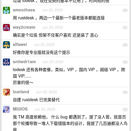
垃圾 todesk ，现在免费的基本不让用了，时间短的很
smoothsea
Jun 20, 2025
40
用 rustdesk ，两边一个最新一个最老版本都能连接
way2create
Jun 20, 2025
41
确实是个垃圾 但架不住客户喜欢 还是装了 恶心
alfawei
Jun 20, 2025
42
好像你是专业版就没有这个提示
sn0wdr1am
Jun 20, 2025
43
todesk 还有各种套餐，类似，VIP ，国内 VIP ，超级 VIP ，跨
国 VIP......
厉害的很～
loarland
Jun 20, 2025
44
自建 rustdesk 已完美替代
MIUIOS
Jun 20, 2025
45
我 TM 高度依赖他， 什么 bug 都遇到了，提了没人管，就首页
那个轮播导致一堆人下载错版本的设计，我提了几百遍都没人鸟
我