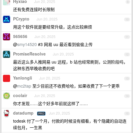
Hyxiao
Jun 20, 2025
9
还有免费连接时长限制
PCrypto
Jun 20, 2025
10
用这个软件就是要经常升级，这点比较麻烦
565656
Jun 20, 2025
11
@
smy14520
#3 网易 uu 最近看到偷偷上传
PromiseResolve
Jun 20, 2025
12
最近这么多人推网易 uu 远程，b 站也经常刷到，公测阶段吗，
这种东西早晚收费的吧
Yanlongli
Jun 20, 2025
13
@
mc2tap
至少目前还不收费哈哈，如果收费了下一个更乖
coolair
Jun 20, 2025
14
你才发现……这个好多年前就这样了……
datadump
Jun 20, 2025
PRO
15
todesk 付了一个月，付款的时候没有细看，有个隐藏的自动连
续包月，一生黑