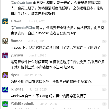
@
sn0wdr1am
向日葵也有啊，都一样的，今天早晨我远程别
人，会员过期了，流畅但清晰度很低啊。 之前远程日本，临时
租用个账号，效果体验很好的
alfawei
Jun 21, 2025
83
@
TomatoPiChu
可以，但需要开全球会员，价格很高；向日葵
也很贵的，自建 rustdesk 或者自建组网 rdp
Bantes
Jun 21, 2025
84
macos 下，我给它自启动项目禁用了然后它就连不了网络了
yuyuyu
Jun 21, 2025
85
这弱智软件什么时候死啊 当初来这边打广告说免费 后来用户多
了就开始割韭菜 不充钱根本不让用 赶紧死
dyv9
Jun 21, 2025
86
为啥不用 内网穿透接入呢，全部自己的软硬件 多放心。
lxh0412
Jun 21, 2025
87
windows 自带 d 不 xiang 吗，弄个内网穿透就行了
Y25tIGxpdmlk
Jun 21, 2025
88