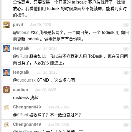
全性高点，只要安装一个开源的 tailscale 客户端就行了，比较
放心。我看他们用 todesk 的时候桌面都不能锁屏，能看到实时
的操作。
privil
Jun 20, 2025
63
@
intoext
#22 我都是装两个，一个向日葵，一个 todesk 用 向日
葵更新 todesk 。做事还是有有备份啊。
fengtalk
Jun 20, 2025
64
@
9Rubi
原来如此。我以前还推荐别人用 ToDesk ，现在又用回
向日葵了，人家好歹能连上。
fengtalk
Jun 20, 2025
65
@
duoduo1x
CTMD ，这么呕心啊。
starlion
Jun 20, 2025
66
rustdesk 搞起
Chengnan049
Jun 20, 2025
67
@
9Rubi
被收购了？不一致没变过吗？
Chengnan049
Jun 20, 2025
68