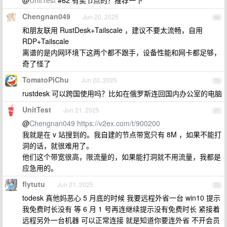
@
UnitTest
#62 有卖节点的？推荐一下
Chengnan049
Jun 20, 2025
69
和朋友联用 RustDesk+Tailscale ，建议不要太流畅，自用
RDP+Tailscale
离谱的是内网环境下这两个都不跟手，设备性能和网卡都足够，
奇了怪了
TomatoPiChu
Jun 20, 2025
70
rustdesk 可以跨国使用吗？比如在俄罗斯连回国内办公室的电脑
UnitTest
Jun 21, 2025
71
@
Chengnan049
https://v2ex.com/t/900200
我就是在 v 站搜到的。我自建的节点带宽只有 8M ，如果不能打
洞的话，就很难用了。
他们这个带宽很高，限流量的，如果能打洞就不用流量，我都是
应急用的。
flytutu
Jun 21, 2025
72
todesk 真他妈恶心 5 月底的时候 我要远程外省一台 win10 提示
我免费时长没有 等 6 月 1 号再连继续提示没有免费时长 紧接着
远程另外一台机器 可以正常连接 就是知道你要连外省 不开会员