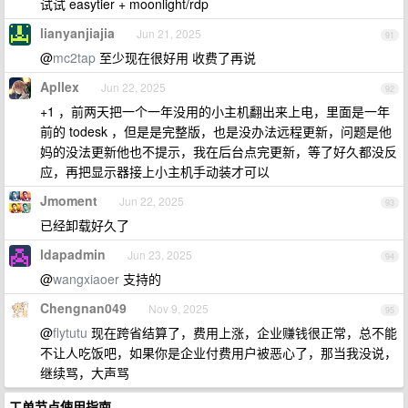
试试 easytier + moonlight/rdp
lianyanjiajia
Jun 21, 2025
91
@
mc2tap
至少现在很好用 收费了再说
Apllex
Jun 22, 2025
92
+1 ，前两天把一个一年没用的小主机翻出来上电，里面是一年
前的 todesk ，但是是完整版，也是没办法远程更新，问题是他
妈的没法更新他也不提示，我在后台点完更新，等了好久都没反
应，再把显示器接上小主机手动装才可以
Jmoment
Jun 22, 2025
93
已经卸载好久了
ldapadmin
Jun 23, 2025
94
@
wangxiaoer
支持的
Chengnan049
Nov 9, 2025
95
@
flytutu
现在跨省结算了，费用上涨，企业赚钱很正常，总不能
不让人吃饭吧，如果你是企业付费用户被恶心了，那当我没说，
继续骂，大声骂
工单节点使用指南