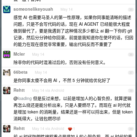
someonelikeyouah
May 14
35
感觉 AI 也需要马圣人的第一性原理，如果你同事能清晰的描述
问题，只是不会写代码的话，现在 AI AGENT 已经能很大程度
做到替代了，要是我遇到了这种情况多少都让 ai 翻一下你的 git
记录，然后分分钟给你回滚，前提是我知道你在使坏的话，归因
的能力在现在感觉非常重要，输出代码反而不重要了
Mcler
May 14
36
除非你的代码时混淆过后的，否则没有任何意义。
66beta
May 14
37
是你同事太傻不会用 AI ，不然 5 分钟就给优化好了
Rehtt
May 14 via Android
38
@
loading
但是反过来想，以前是增加人的心智负担，就算逻辑
再怎么绕还是能分析出来，只是人要燃尽了。而现在 ai 时代就
是增加 token 的消耗量，结果还是一样可以捋出来，但是 token
消耗得大，让钱包燃尽🤣
Rehtt
May 14 via Android
1
39
前 ai 时代防御性编程重点是增加人的心智负担，而 ai 时代的重