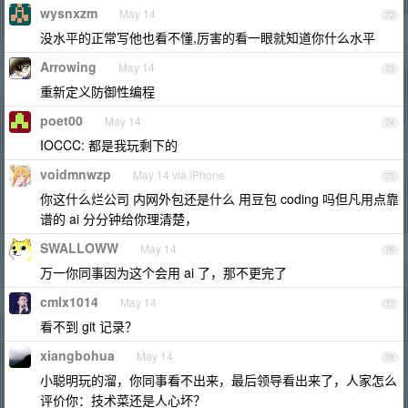
wysnxzm
May 14
72
没水平的正常写他也看不懂,厉害的看一眼就知道你什么水平
Arrowing
May 14
73
重新定义防御性编程
poet00
May 14
74
IOCCC: 都是我玩剩下的
voidmnwzp
May 14 via iPhone
75
你这什么烂公司 内网外包还是什么 用豆包 coding 吗但凡用点靠
谱的 ai 分分钟给你理清楚，
SWALLOWW
May 14
76
万一你同事因为这个会用 ai 了，那不更完了
cmlx1014
May 14
77
看不到 git 记录？
xiangbohua
May 14
78
小聪明玩的溜，你同事看不出来，最后领导看出来了，人家怎么
评价你：技术菜还是人心坏？