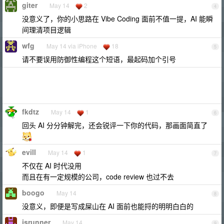
giter
May 14
2
4
没意义了，你的小思路在 Vibe Coding 面前不值一提，AI 能瞬
间理清项目逻辑
wfg
May 14 via iPhone
18
5
请不要误用防御性编程这个短语，最起码加个引号
fkdtz
May 14
1
6
回头 AI 分分钟解完，还会锐评一下你的代码，那画面简直了
evill
May 14
1
7
不仅在 AI 时代没用
而且在有一定规模的公司，code review 也过不去
boogo
May 14
8
没意义，即便是写成屎山在 AI 面前也能捋的明明白白的
jsrunner
May 14
9