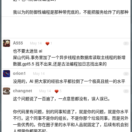
我以为的防御性编程是那种带兜底的，不能把服务给炸了的那种
A555
May 14
1
21
也不要太迷信 ai
屎山代码,事务里加了一个异步线程去数据库读取主线程的新增
数据,gpt5.5 找不出来,还是古法编程加日志找出来的
orion1
May 14
22
没用的，AI 把大家的经验水平都拉倒了一个极高且统一的水平
changnet
May 14
5
23
这个问题说了一百遍了，一点意思都没有，误人误已。
你代码里有问题，别的同事知道了，就是你的问题，就是你水平
不行。这个同事不是你的组长，不是你那个垃圾同事，而是另外
一些优秀的。你在圈子里的水平和人品就固定了，后续有机会别
人想带你都带不起。