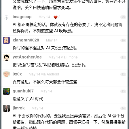
文案我优化了一下，场景为真实发生在公司的事件，领导还不好
说啥，美名曰快速响应需求变动。
imagecap
May 14
3
29
AI 都正确搞定的话，你就没有存在的必要了，搞不定出问题锅
还得你背。不知道这些 AI 吹咋想。
xiangran0028
May 14
30
你写的混不混乱对 AI 来说没有区别。
yetAnotherJoe
May 14 via iPhone
31
把“故意写错写乱”叫防御性编程。没法评。
0x0x
May 14 via Android
32
真有意思，不累么每天都要计较这些
guanhui07
May 14
33
没意义了,AI 时代
jimrok
May 14
34
AI 不会改你的代码的，要是我直接弄清需求，然后让 AI 做个分
析报告，指出现在代码的问题，跟领导汇报一下，然后直接重新
做一版平替掉。