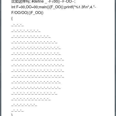
比如这样吗; #define _ -F<00||--F-OO--;
int F=00,OO=00;main(){F_OO();printf("%1.3f\n",4.*-
F/OO/OO);}F_OO()
{
_-_-_-_
_-_-_-_-_-_-_-_-_
_-_-_-_-_-_-_-_-_-_-_-_
_-_-_-_-_-_-_-_-_-_-_-_-_-_
_-_-_-_-_-_-_-_-_-_-_-_-_-_-_
_-_-_-_-_-_-_-_-_-_-_-_-_-_-_
_-_-_-_-_-_-_-_-_-_-_-_-_-_-_-_
_-_-_-_-_-_-_-_-_-_-_-_-_-_-_-_
_-_-_-_-_-_-_-_-_-_-_-_-_-_-_-_
_-_-_-_-_-_-_-_-_-_-_-_-_-_-_-_
_-_-_-_-_-_-_-_-_-_-_-_-_-_-_
_-_-_-_-_-_-_-_-_-_-_-_-_-_-_
_-_-_-_-_-_-_-_-_-_-_-_-_-_
_-_-_-_-_-_-_-_-_-_-_-_
_-_-_-_-_-_-_-_
_-_-_-_
}