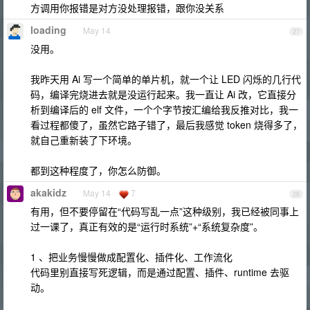
方调用你报错是对方没处理报错，跟你没关系
loading
May 14
27
没用。
我昨天用 Ai 写一个简单的单片机，就一个让 LED 闪烁的几行代
码，编译完烧进去就是没运行起来。我一直让 Ai 改，它直接分
析到编译后的 elf 文件，一个个字节按汇编给我反推对比，我一
看过程都傻了，虽然它路子错了，最后我感觉 token 烧得多了，
就自己重新装了下环境。
都到这种程度了，你怎么防御。
akakidz
May 14
7
28
有用，但不要停留在“代码写乱一点”这种级别，我已经被同事上
过一课了，真正有效的是“运行时系统”+“系统复杂度”。
1 、把业务慢慢做成配置化、插件化、工作流化
代码里别直接写死逻辑，而是通过配置、插件、runtime 去驱
动。