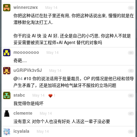
winnerczwx
May 14
43
你把这种话烂在肚子里还有用, 你把这种话说出来, 慢慢的就是在
潜移默化淘汰打工人.
你干的没 AI 快 没 AI 好, 还全是自己的小巧思, 你这种人不就是
妥妥需要被资深工程师+AI Agent 替代的对象吗
moooooooo
May 14
44
奇葩....
uGRiPVk3vSJ
May 14
45
@
94
#10 你的说法适用于批量裁员，OP 的情况是他已经和领导
产生矛盾了，还是加班这种哈气龇牙不服拴的立场问题
stabc
May 14
1
46
我觉得你是纯坏
clemente
May 14
47
没有意义 对你个人也没有好处 人活这一辈子没必要
icyalala
May 14
48