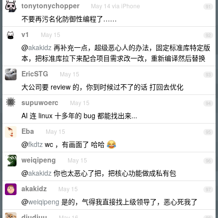
tonytonychopper
May 14 via iPhone
91
不要再污名化防御性编程了……
v1
May 15
92
@
akakidz
再补充一点，超级恶心人的办法，固定标准库特定版
本，把标准库拉下来配合项目需求改一改，重新编译然后替换
EricSTG
May 15
93
大公司要 review 的，你到时候过不了的话 打回去优化
supuwoerc
May 15
94
AI 连 linux 十多年的 bug 都能找出来...
Eba
May 15
95
@
fkdtz
wc ，有画面了 哈哈
weiqipeng
May 15
96
@
akakidz
你也太恶心了把，把核心功能做成私有包
akakidz
May 15
97
@
weiqipeng
是的，气得我直接找上级领导了，恶心死我了
diudiuu
May 16