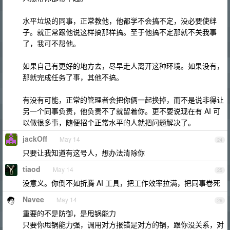
水平垃圾的同事，正常教他，他都学不会搞不定，没必要使绊
子。就正常跟他说这样搞那样搞。至于他搞不定那就不关我事
了，我可不帮他。
如果自己有更好的地方去，尽早走人离开这种环境。如果没有，
那就完成任务了事，其他不搞。
有没有可能，正常的管理者会把你俩一起换掉，而不是说非得让
另一个同事负责，他负责不了就留着你。更不要说现在有 AI 可
以做很多事，随便招个正常水平的人就把问题解决了。
jackOff
May 14
24
只要让我知道有这号人，想办法清除你
tiaod
May 14
25
没意义。你倒不如折腾 AI 工具，把工作效率拉满，把同事卷死
Navee
May 14
26
重要的不是防御，是甩锅能力
只要你甩锅能力强，调用对方报错是对方的锅，跟你没关系，对