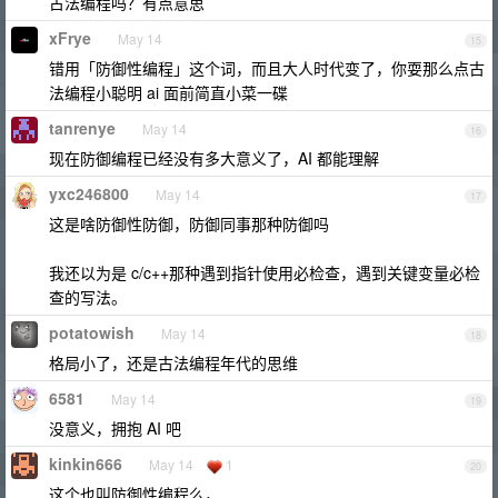
古法编程吗？有点意思
xFrye
May 14
15
错用「防御性编程」这个词，而且大人时代变了，你耍那么点古
法编程小聪明 ai 面前简直小菜一碟
tanrenye
May 14
16
现在防御编程已经没有多大意义了，AI 都能理解
yxc246800
May 14
17
这是啥防御性防御，防御同事那种防御吗
我还以为是 c/c++那种遇到指针使用必检查，遇到关键变量必检
查的写法。
potatowish
May 14
18
格局小了，还是古法编程年代的思维
6581
May 14
19
没意义，拥抱 AI 吧
kinkin666
May 14
1
20
这个也叫防御性编程么，