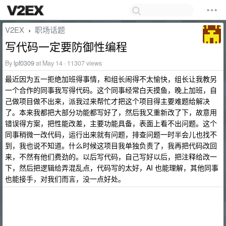
V2EX
职场话题
›
写代码一定要防御性编程
By
lpf0309
at May 14 · 11307 views
最近因为五一拒绝加班得事情，和组长闹得不太愉快，组长让我教另
一个合作的同事我写得代码。这个同事经常白天摸鱼，晚上加班，自
己做项目做不出来，派我过来帮忙才把这个项目得主要难题给解决
了。本来我都把大部分功能都写好了，然后我又重新改了下，故意用
错误得方案，把性能改差，主要功能具备，表面上看不出问题。这个
同事稍微一改代码，运行出来就有问题，排查问题一时半会儿也找不
到，我也说不知道。什么时候这项目我单独负责了，我再把代码改回
来，不然有他们费劲的。以后写代码，自己写好以后，把注释给改一
下，然后把逻辑给弄混乱点，代码写的太好，AI 也能理解，其他同事
也能接手，对我们而言，没一点好处。