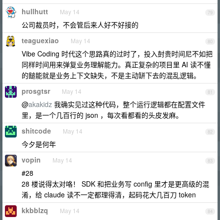
hullhutt
May 14
79
公司裁员时，不会管后来人好不好接的
teaguexiao
May 14
80
Vibe Coding 时代这个思路真的过时了，投入尌贵时间尼不如把
同样时间用来弹复业务理解能力。真正复杂的项目里 AI 读不懂
的䭔能就是业务上下文缺失，不是主动缾下去的混乱逻辑。
prosgtsr
May 14
81
@
akakidz
我确实见过这种代码，整个运行逻辑都在配置文件
里，是一个几百行的 json ，每次看都看的头皮发麻。
shitcode
May 14
82
今夕是何年
vopin
May 14
83
#28
28 楼说得太对咯！ SDK 和把业务写 config 里才是更高级的混
淆，给 claude 读不一定都理得清，起码花大几百刀 token
kkbblzq
May 14
84