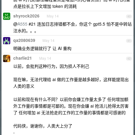
点是拉长上下文增加 token 的消耗
shyrock2026
May 14
40
@
A555
#21 连加日志排错都不会，你这个 gpt5.5 怕不是中转站
注水的。。。
qa2080639
May 14
41
明确业务逻辑就行了 让 AI 重构
charlie21
May 14
42
以前，会批判这种行为，因为损人不利己
现在嘛，无法代理给 ai 做的工作量是越多越好，这样能提现出
人类的意义
以前和现在有什么不同？以前你会嫌工作量太多了 任何增加额
外工作量的事情都是可鄙的。现在你会嫌 ai 抢活儿抢得太厉害
了 任何增加 ai 无法抢走的工作的工作量的事情都是可感谢的
代码侠，谢谢你，人类大上分了
-