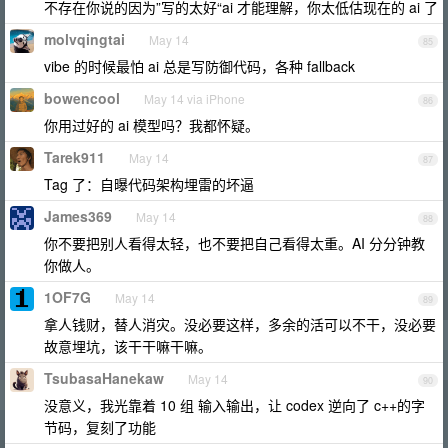
不存在你说的因为”写的太好“ai 才能理解，你太低估现在的 ai 了
molvqingtai
May 14
85
vibe 的时候最怕 ai 总是写防御代码，各种 fallback
bowencool
May 14 via iPhone
86
你用过好的 ai 模型吗？我都怀疑。
Tarek911
May 14
87
Tag 了：自曝代码架构埋雷的坏逼
James369
May 14
88
你不要把别人看得太轻，也不要把自己看得太重。AI 分分钟教
你做人。
1OF7G
May 14
89
拿人钱财，替人消灾。没必要这样，多余的活可以不干，没必要
故意埋坑，该干干嘛干嘛。
TsubasaHanekaw
May 14
90
没意义，我光靠着 10 组 输入输出，让 codex 逆向了 c++的字
节码，复刻了功能