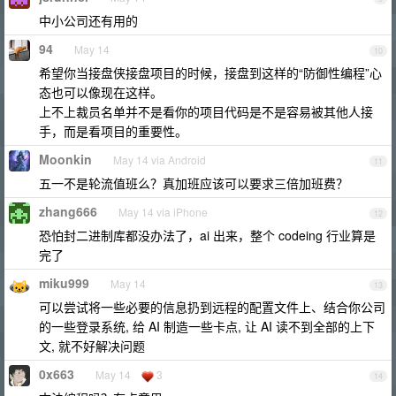
中小公司还有用的
94
May 14
10
希望你当接盘侠接盘项目的时候，接盘到这样的“防御性编程”心
态也可以像现在这样。
上不上裁员名单并不是看你的项目代码是不是容易被其他人接
手，而是看项目的重要性。
Moonkin
May 14 via Android
11
五一不是轮流值班么？真加班应该可以要求三倍加班费？
zhang666
May 14 via iPhone
12
恐怕封二进制库都没办法了，ai 出来，整个 codeing 行业算是
完了
miku999
May 14
13
可以尝试将一些必要的信息扔到远程的配置文件上、结合你公司
的一些登录系统, 给 AI 制造一些卡点, 让 AI 读不到全部的上下
文, 就不好解决问题
0x663
May 14
3
14