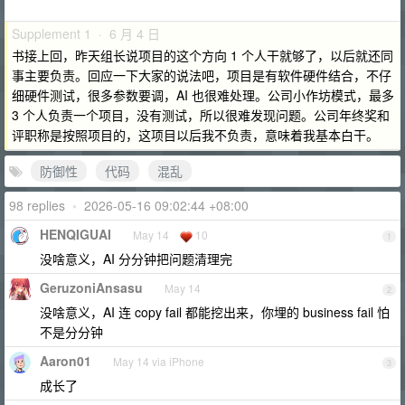
Supplement 1 · 6 月 4 日
书接上回，昨天组长说项目的这个方向 1 个人干就够了，以后就还同
事主要负责。回应一下大家的说法吧，项目是有软件硬件结合，不仔
细硬件测试，很多参数要调，AI 也很难处理。公司小作坊模式，最多
3 个人负责一个项目，没有测试，所以很难发现问题。公司年终奖和
评职称是按照项目的，这项目以后我不负责，意味着我基本白干。
防御性
代码
混乱
98 replies
•
2026-05-16 09:02:44 +08:00
HENQIGUAI
May 14
10
1
没啥意义，AI 分分钟把问题清理完
GeruzoniAnsasu
May 14
2
没啥意义，AI 连 copy fail 都能挖出来，你埋的 business fail 怕
不是分分钟
Aaron01
May 14 via iPhone
3
成长了