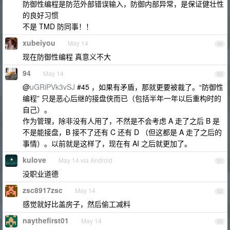
防御性编程是防范外部错误输入，防御内部异常，是保证健壮性
的良好习惯
不是 TMD 防同事！！
xubeiyou
May 14
49
现在防御性编程 真意义不大
94
May 14
50
@
uGRiPVk3vSJ
#45 ，如果有矛盾，那就更要被裁了。“防御性
编程” 只是恶心后继的接盘侠而已（包括半年一年以后重构时的
自己）。
作为管理，除非没有人用了，不然是不会考虑 A 走了之后 B 是
不是能接盘，B 接不了还有 C 还有 D （但这都是 A 走了之后的
事情）。以前就是这样了，现在有 AI 之后就更加了。
kulove
May 14 via Android
51
没职业道德
zsc8917zsc
May 14
52
感觉就好比盖房子，然后偷工减料
naythefirst01
May 14
53