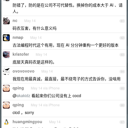
防错了，防的是在公司不可代替性。换掉你的成本大于 AI 、请
人。
nc
May 14
61
码农互害，有什么意义吗
nmap
May 14
62
古法编程时代这个有用，现在 AI 分分钟重构一个更好的版本
kristofer
May 14
63
底层天真码农是这样的。
ovovovovo
May 14
64
我现在用最真诚，最直接，最不绕弯子的方式告诉你，没啥用
qping
May 14 via iPhone
65
@
akakidz
看起来你们公司没有上 cocd
qping
May 14 via iPhone
66
cicd ，sorry
huangmingyou
May 14
67