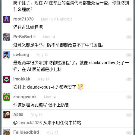
防个锤子，现在 Ai 连专业的混淆代码都能处理一些，你能防到
什么程度？
root71370
May 14 via Android
54
还在古法编程呢
PrtScScrLk
May 14
55
没意义都是牛马，防不防御都改变不了牛马属性。
cwliang
May 14
56
最近两年很少听到“防御性编程”了，就像 stackoverflow 死了一
样，在 AI 面前都是小儿科
imokkkk
May 14
57
安排上 claude-opus-4.7 都老实了
zhengwenk
May 14
58
你这是埋坑式编程 谈不上防御
A555
May 14
59
@
shyrock2026
从来不用任何中转站
Felldeadbird
May 14
60