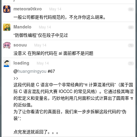
meteora0tkvo
May 14
68
一般公司都是有代码规范的，不允许你这么胡来。
Mandelo
May 14
69
“防御性编程”仅在段子中见过
soouu
May 14
70
没意义 在狗屎的代码在 ai 面前都不是问题
loading
May 14
71
@
huangmingyou
#67
>>
这段代码是 C 语言中一个非常经典的“π 计算混淆代码”（属于国
际 C 语言混乱代码大赛 IOCCC 的常见风格）。它通过极其晦涩
的宏定义和变量名，巧妙地利用几何面积公式计算出了圆周率 π
的近似值。
为了让你看清它的真面目，我们来一步步拆解这段代码的“伪
装”：
点完发送就返回了。。。