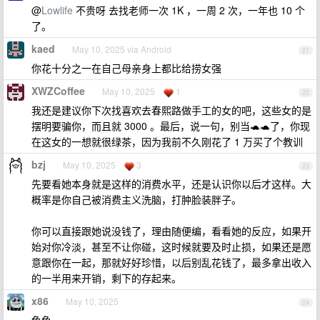
@
Lowlife
不贵呀 去找老师一次 1K ，一周 2 次，一年也 10 个
了。
kaed
May 10, 2025 via Android
21
你花十分之一在自己母亲身上都比给捞女强
XWZCoffee
May 10, 2025
1
22
我还是建议你下次找喜欢去春熙路做手工的女的吧，这些女的是
摆明要骗你，而且就 3000 。最后，说一句，别当🐢🐢了，你现
在这女的一想就很绿茶，因为我前不久刚花了 1 万买了个教训
bzj
May 10, 2025
3
23
先要看她本身就是这样的消费水平，还是认识你以后才这样。大
概率是你自己被消费主义洗脑，打肿脸装胖子。
你可以直接跟她说没钱了，理由随便编，看看她的反应，如果开
始对你冷淡，甚至不让你碰，这时候就要及时止损，如果还是愿
意跟你在一起，那就好好珍惜，以后别乱花钱了，最多拿出收入
的一半用来开销，剩下的存起来。
x86
May 10, 2025
24