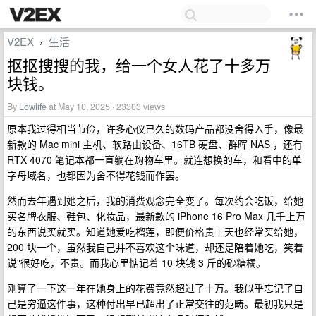
V2EX
生活
›
抠抠搜搜的我，给一个女人花了十多万
块钱。
By
Lowlife
at May 10, 2025 · 23303 views
原本我过得相当节俭，许多心仪已久的数码产品都没舍得入手，像最
新款的 Mac mini 主机、软路由设备、16TB 硬盘、群晖 NAS ，还有
RTX 4070 笔记本都一直躺在购物车里。就连想换的车，和看中的单
字母域名，也都因为舍不得花钱而作罢。
然而去年遇到她之后，我的消费观念完全变了。每次约会吃饭，给她
买名牌衣服、鞋包、化妆品，最新款的 iPhone 16 Pro Max 几千上万
的东西说买就买。知道她爱吃榴莲，即便价格贵上天也经常买给她，
200 块一个，虽然我自己并不喜欢这个味道，却还是陪着她吃，笑着
说"很好吃，不贵。而我心里惦记着 10 块钱 3 斤的砂糖橘。
刚算了一下这一年在她身上的花费竟然超过了十万。我似乎忘记了自
己是穷逼这件事，这种付出早已超出了正常交往的范畴。最初我只是