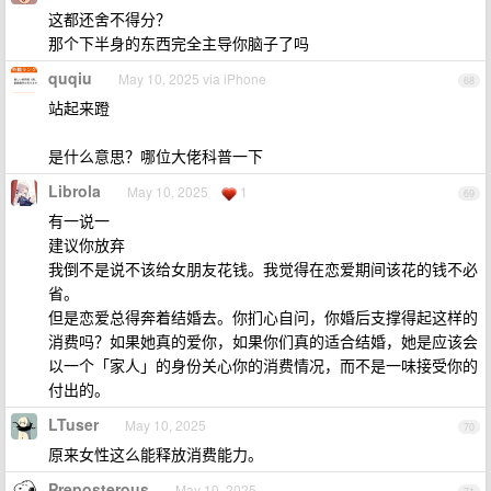
这都还舍不得分？
那个下半身的东西完全主导你脑子了吗
quqiu
May 10, 2025 via iPhone
68
站起来蹬
是什么意思？哪位大佬科普一下
Librola
May 10, 2025
1
69
有一说一
建议你放弃
我倒不是说不该给女朋友花钱。我觉得在恋爱期间该花的钱不必
省。
但是恋爱总得奔着结婚去。你扪心自问，你婚后支撑得起这样的
消费吗？如果她真的爱你，如果你们真的适合结婚，她是应该会
以一个「家人」的身份关心你的消费情况，而不是一味接受你的
付出的。
LTuser
May 10, 2025
70
原来女性这么能释放消费能力。
Preposterous
May 10, 2025