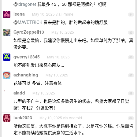
@
idragonet
我最多 45 ，50 那都是阿姨的年纪啊
leena
May 10, 2025 via iPhone
84
@
MAVETRICK
看来是胖的，胖的凿起来的确舒服
GyroZeppeli13
May 10, 2025
85
如果是恋爱脑，我建议你慢慢走出来吧。如果单纯为了那啥，真
没必要。
qwerty12345
May 10, 2025
86
能不能别发出来恶心网友...
azhangbing
May 10, 2025
87
花钱可以 多做，注意身体
aladd
May 10, 2025
88
典型的不自主，也是论坛多数男生的状态，希望大家都早日觉
醒！花钱？ 分逼没有！
luck2023
May 10, 2025 via Android
89
听你这回复，大概率你是遇到捞女了，总是花你的钱。你后面肯
定不能持续给她提供满意的生活水平。