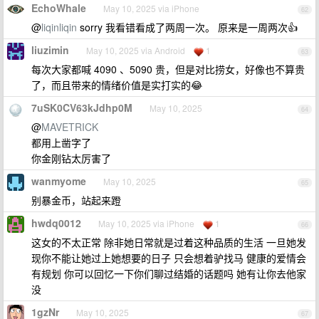
EchoWhale
May 10, 2025 via iPhone
62
@
liqinliqin
sorry 我看错看成了两周一次。 原来是一周两次👍
liuzimin
May 10, 2025 via Android
1
63
每次大家都喊 4090 、5090 贵，但是对比捞女，好像也不算贵
了，而且带来的情绪价值是实打实的😂
7uSK0CV63kJdhp0M
May 10, 2025
64
@
MAVETRICK
都用上凿字了
你金刚钻太厉害了
wanmyome
May 10, 2025
65
别暴金币，站起来蹬
hwdq0012
May 10, 2025 via iPhone
1
66
这女的不太正常 除非她日常就是过着这种品质的生活 一旦她发
现你不能让她过上她想要的日子 只会想着驴找马 健康的爱情会
有规划 你可以回忆一下你们聊过结婚的话题吗 她有让你去他家
没
1gzNr
May 10, 2025
67