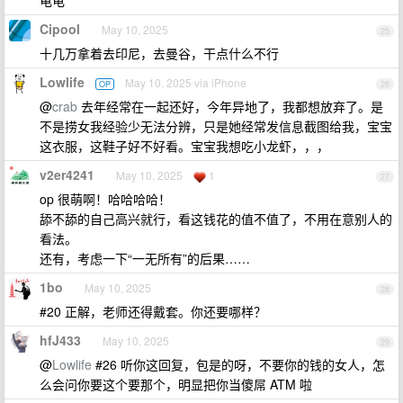
龟龟
Cipool
May 10, 2025
25
十几万拿着去印尼，去曼谷，干点什么不行
Lowlife
May 10, 2025 via iPhone
OP
26
@
crab
去年经常在一起还好，今年异地了，我都想放弃了。是
不是捞女我经验少无法分辨，只是她经常发信息截图给我，宝宝
这衣服，这鞋子好不好看。宝宝我想吃小龙虾，，，
v2er4241
May 10, 2025
1
27
op 很萌啊！哈哈哈哈！
舔不舔的自己高兴就行，看这钱花的值不值了，不用在意别人的
看法。
还有，考虑一下“一无所有”的后果……
1bo
May 10, 2025
28
#20 正解，老师还得戴套。你还要哪样？
hfJ433
May 10, 2025
29
@
Lowlife
#26 听你这回复，包是的呀，不要你的钱的女人，怎
么会问你要这个要那个，明显把你当傻屌 ATM 啦