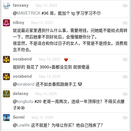
fanxasy
May 10, 2025
90
@
MAVETRICK
#36 哥，能加个 tg 学习学习不🥺
niboy
May 10, 2025
91
就说最近家里遇到什么什么事，需要用钱，问她能不能给点周转
一下，然后她拿不到好处后，会慢慢跟你分了。
很显然，不是适合和你过日子的女人，不管是不是捞女。消费观
念不符合。
vorabend
May 10, 2025
1
92
挺好的 我花了 3000+面都没见到 就很傻逼
vorabend
May 10, 2025
93
@
vorabend
还不如去春熙路做手工 🤡
delacey
May 10, 2025
94
@
tongbufu
#20 老哥一周两次，连续一年顶得住？不得买点腰
子补补
Sorrel
May 10, 2025
95
@
Lowlife
这不就是？为啥让你买？他自己残疾了？