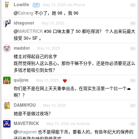
Lowlife
May 10, 2025 via iPhone
OP
43
@
Ealrang
不小了，她 98 ，我 96
idragonet
May 10, 2025
44
@
MAVETRICK
#36 口味太重了 50 都吃得消？ 个人出来玩最大
接受 30+ SF 。
maddot
May 10, 2025
45
楼主对得起自己的名字
既然觉得别人这么恶心，那你干嘛不分手，还是你必须要花这么
多钱才能吸引到女性？
quijote
May 10, 2025
1
46
你们是不是在网上天天重拳出击，在现实生活里一个比一个🐢
啊？？
DAMNYOU
May 10, 2025
47
她是不是做过夜场？
MAVETRICK
May 10, 2025 via Android
48
@
idragonet
也不是得能下吊，要看人的，有些年纪大的保养的
还行有熟女味的我很喜欢