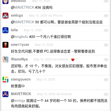
dwu8555
May 10, 2025
55
@
MAVETRICK
#36 没病吗
smlcgx
May 10, 2025 via iPhone
56
@
MAVETRICK
50 都可以啊，要是谢金燕那个级别当我没说
laila
May 10, 2025
57
@
tongbufu
#20 一个月八千谁扛得住啊
sme11ycat
May 10, 2025
58
好生交代问题,不要把 PC,说得像谈恋爱 --警察蜀黍说到
WasteNya
May 10, 2025 via Android
7
59
还好啦，才 10 个，不像我，对女朋友扣扣搜搜，股市里冲拳出
击，尼玛，亏了几十个
xiangyuecn
May 10, 2025
60
射里面🐶
MAVETRICK
May 10, 2025 via Android
61
@
smlcgx
就搞过一个 44 岁的和一个 50 的，保养的都不错而且
有肉感凿起来舒服。