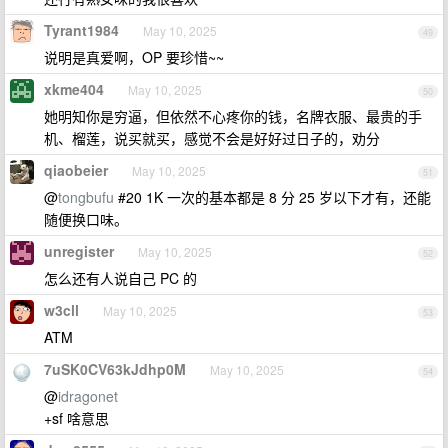
Tyrant1984
May 10, 2025
49
说明是真爱啊，OP 要珍惜~~
xkme404
May 10, 2025
50
她明知你是穷逼，但依然不心疼你的钱，名牌衣服、最贵的手
机、榴莲，说买就买，感觉不会是好好过日子的，劝分
qiaobeier
May 10, 2025
51
@
tongbufu
#20 1K 一次的基本都是 8 分 25 岁以下才有，还能
随便换口味。
unregister
May 10, 2025
52
怎么还有人说自己 PC 的
w3cll
May 10, 2025
53
ATM
7uSK0CV63kJdhp0M
May 10, 2025
54
@
idragonet
+sf 啥意思