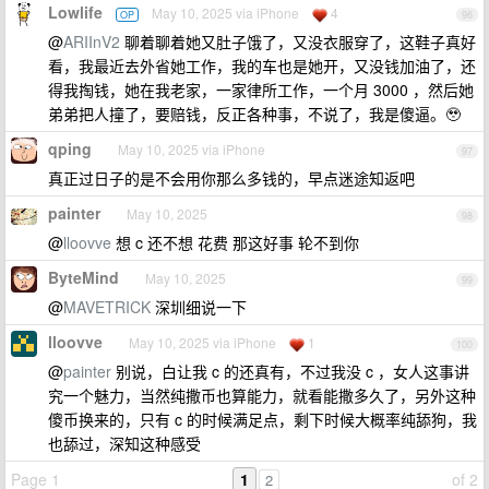
Lowlife
May 10, 2025 via iPhone
4
OP
96
@
ARIInV2
聊着聊着她又肚子饿了，又没衣服穿了，这鞋子真好
看，我最近去外省她工作，我的车也是她开，又没钱加油了，还
得我掏钱，她在我老家，一家律所工作，一个月 3000 ，然后她
弟弟把人撞了，要赔钱，反正各种事，不说了，我是傻逼。🥹
qping
May 10, 2025 via iPhone
97
真正过日子的是不会用你那么多钱的，早点迷途知返吧
painter
May 10, 2025
98
@
lloovve
想 c 还不想 花费 那这好事 轮不到你
ByteMind
May 10, 2025
99
@
MAVETRICK
深圳细说一下
lloovve
May 10, 2025 via iPhone
1
100
@
painter
别说，白让我 c 的还真有，不过我没 c ，女人这事讲
究一个魅力，当然纯撒币也算能力，就看能撒多久了，另外这种
傻币换来的，只有 c 的时候满足点，剩下时候大概率纯舔狗，我
也舔过，深知这种感受
Page 1
1
of 2
2