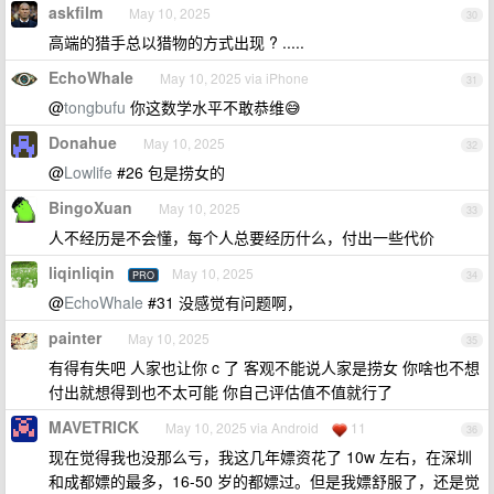
askfilm
May 10, 2025
30
高端的猎手总以猎物的方式出现 ? .....
EchoWhale
May 10, 2025 via iPhone
31
@
tongbufu
你这数学水平不敢恭维😅
Donahue
May 10, 2025
32
@
Lowlife
#26 包是捞女的
BingoXuan
May 10, 2025
33
人不经历是不会懂，每个人总要经历什么，付出一些代价
liqinliqin
May 10, 2025
PRO
34
@
EchoWhale
#31 没感觉有问题啊，
painter
May 10, 2025
35
有得有失吧 人家也让你 c 了 客观不能说人家是捞女 你啥也不想
付出就想得到也不太可能 你自己评估值不值就行了
MAVETRICK
May 10, 2025 via Android
11
36
现在觉得我也没那么亏，我这几年嫖资花了 10w 左右，在深圳
和成都嫖的最多，16-50 岁的都嫖过。但是我嫖舒服了，还是觉