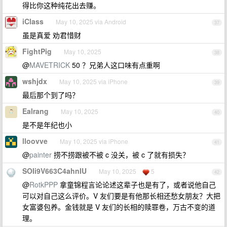
得比你这种纯花出去赚。
iClass
May 10, 2025 via Android
37
虽是真爱 劝君惜财
FightPig
May 10, 2025
38
@
MAVETRICK
50 ？兄弟人这口味有点重啊
wshjdx
May 10, 2025 via iPhone
39
最后那个到了吗？
Ealrang
May 10, 2025
40
是不是年纪也小
lloovve
May 10, 2025 via iPhone
41
@
painter
捞不捞跟被不被 c 没关，被 c 了就有损失？
SOIi9V663C4ahnIU
May 10, 2025
5
42
@
RotkPPP
拿童锦程言论论述这辈子也是有了，或者说他自己
可以对自己这么评价。V 友们要是有他那长相还愁女朋友？大把
女富婆包养。金钱就是 V 友们的长相的赎罪卷，万古不变的道
理。