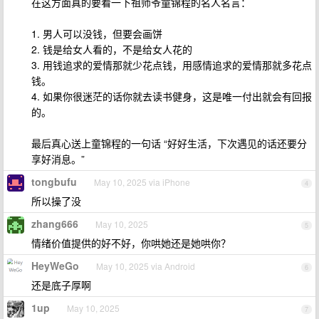
在这方面真的要看一下祖师爷童锦程的名人名言：
1. 男人可以没钱，但要会画饼
2. 钱是给女人看的，不是给女人花的
3. 用钱追求的爱情那就少花点钱，用感情追求的爱情那就多花点
钱。
4. 如果你很迷茫的话你就去读书健身，这是唯一付出就会有回报
的。
最后真心送上童锦程的一句话 “好好生活，下次遇见的话还要分
享好消息。”
tongbufu
May 10, 2025 via iPhone
4
所以操了没
zhang666
May 10, 2025
5
情绪价值提供的好不好，你哄她还是她哄你？
HeyWeGo
May 10, 2025 via Android
6
还是底子厚啊
1up
May 10, 2025
7