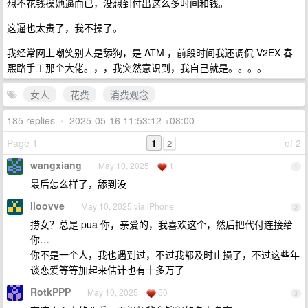
想不花钱操她逼而已，没想到付出这么多时间和钱。
这逼也太贵了，我不操了。
我经常网上嘲笑别人是舔狗，是 ATM ，前段时间我还调侃 V2EX 春
熙路手工那个大佬。，，我突然意识到，我自己就是。。。。
女人
花费
消费观念
185 replies
•
2025-05-16 11:53:12 +08:00
Page 1
1
of 2
2
wangxiang
May 10, 2025
1
1
最后怎么样了，舔到没
lloovve
May 10, 2025 via iPhone
2
捞女？总是 pua 你，亲爱的，我喜欢这个，然后把代付连接给
你…
你不是一个人，我也遇到过，不过我都及时止损了，不过这些年
谈恋爱等等加起来估计也有十多万了
RotkPPP
May 10, 2025
50
3