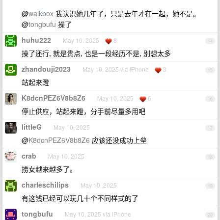
@
walkbox
我认识她几年了，只是去年才在一起，她不是。
@
tongbufu
操了
huhu222
May 10, 2025
8
14
操了还行, 就是贵点, 也是一段经历不是, 别想太多
zhandouji2023
May 10, 2025 via iPhone
3
15
站起来蹬
K8dcnPEZ6V8b8Z6
May 10, 2025
6
16
停止供应，站起来蹬，分手前尽量多用吧
littleG
May 10, 2025
17
@
K8dcnPEZ6V8b8Z6
应该还没成功上垒
crab
May 10, 2025
18
捞女越来越多了。
charleschilips
May 10, 2025
19
有这钱已经可以玩几十个不同样式的了
tongbufu
May 10, 2025 via iPhone
20