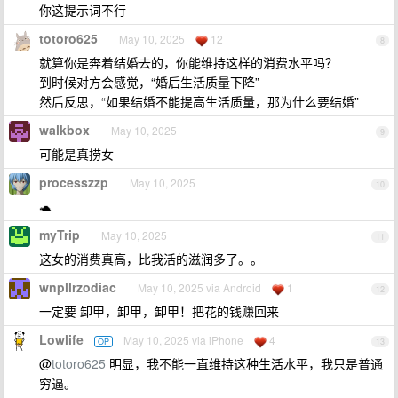
你这提示词不行
totoro625
May 10, 2025
12
8
就算你是奔着结婚去的，你能维持这样的消费水平吗？
到时候对方会感觉，“婚后生活质量下降”
然后反思，“如果结婚不能提高生活质量，那为什么要结婚”
walkbox
May 10, 2025
9
可能是真捞女
processzzp
May 10, 2025
10
🐢
myTrip
May 10, 2025
11
这女的消费真高，比我活的滋润多了。。
wnpllrzodiac
May 10, 2025 via Android
1
12
一定要 卸甲，卸甲，卸甲！把花的钱赚回来
Lowlife
May 10, 2025 via iPhone
4
OP
13
@
totoro625
明显，我不能一直维持这种生活水平，我只是普通
穷逼。