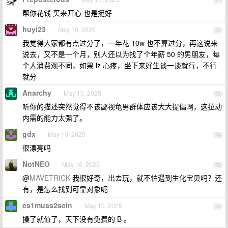
71
帮你花钱 买来开心 也是挺好
huyi23
May 10, 2025
72
我觉得大家都有点过分了，一年花 10w 也不算过分，再这说来
说去，又不是一个月，别人还以为找了个年薪 50 的男朋友，每
个人消费观不同，如果 lz 心疼，坐下来好生谈一谈就行，不行
就分
Anarchy
May 10, 2025
73
听你的描述突然觉得不该鄙视龟男群体应该大大提倡啊，这拉动
内需的能力太强了。
gdx
May 10, 2025
74
很漂亮吗
NotNEO
May 10, 2025
75
@
MAVETRICK
我很好奇，出去玩，就不怕遇到生化宝贝吗？还
有，是怎么找到可靠对象呢
es1muss2sein
May 10, 2025
76
操了就值了，天下没有免费的 B 。