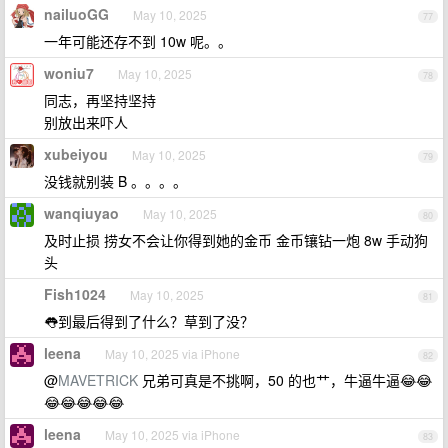
nailuoGG
May 10, 2025
77
一年可能还存不到 10w 呢。。
woniu7
May 10, 2025
78
同志，再坚持坚持
别放出来吓人
xubeiyou
May 10, 2025
79
没钱就别装 B 。。。。
wanqiuyao
May 10, 2025
80
及时止损 捞女不会让你得到她的金币 金币镶钻一炮 8w 手动狗
头
Fish1024
May 10, 2025
81
👅到最后得到了什么？草到了没？
leena
May 10, 2025 via iPhone
82
@
MAVETRICK
兄弟可真是不挑啊，50 的也艹，牛逼牛逼😂😂
😂😂😂😂😂
leena
May 10, 2025 via iPhone
83