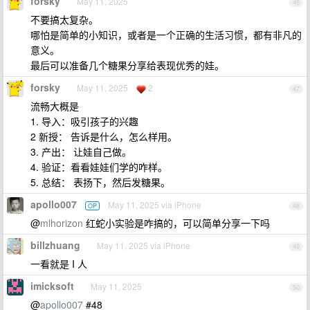
forsky
May 11, 2025
46
不要搞太复杂。
哪怕是简单的小知识，或者是一个正确的生活习惯，都有非凡的
意义。
最后可以准备几个糖果分享给表现优秀的娃。
forsky
May 11, 2025
2
47
流畅大概是
1. 导入：吸引孩子的兴趣
2 新授： 告诉是什么，怎么样用。
3. 产出： 让娃自己做。
4. 验证：看看娃娃们学的咋样。
5. 总结： 表扬下，然后发糖果。
apollo007
May 11, 2025 via iPhone
OP
48
@
mlhorizon
红蛇小实验是咋搞的，可以简单分享一下吗
billzhuang
May 11, 2025 via iPhone
49
一看就是 I 人
imicksoft
May 11, 2025
50
@
apollo007
#48