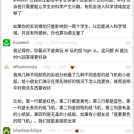
诉他只需要能让学生对科学产生兴趣，有机会进入科学领域就足
够了
如果你的实验哪怕只能影响到一两个学生，以后能进入科学领
域，并且有所建树，你也算功德无量了
huaweii
May 11, 2025 via Android
12
我记得你，你最近不是爽玩 AI 玩的挺 high 么，这问题 AI 能比
99%回答得更好😅
whusnoopy
May 11, 2025
1
13
我用几种不同颜色的彩纸分别叠了几种不同造型的纸飞机和小纸
船，给小朋友们演示在预先排好的情况下怎么找更快，继而说明
平时用完东西要收好
比如，第一行都是红色，第二行都是黄色，第三行都是蓝色，第
一列是长条形的纸飞机，第二列是短短的纸飞机，第三列是有盖
的小纸船，第四列是无盖的小纸船，如果有小朋友说「我要黄色
的短飞机」，我们就能直接抓出来
charleschilips
May 11, 2025
28
14