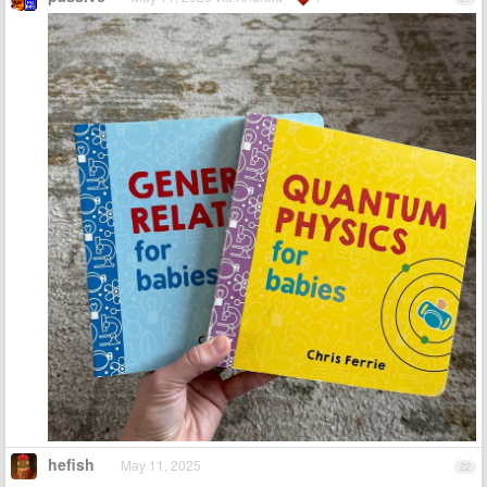
hefish
May 11, 2025
22