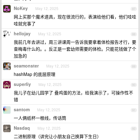
NoKey
May 12, 2025
87
网上买那个魔术道具，现在很流行的，表演给他们看，他们哇哇
哇就完事了
hellojay
May 12, 2025
88
我前几年去讲过，周三讲课周一告诉我要拿着体检报告才行，要
查梅毒什么的。。反正是一套幼师需要的体检。只能花钱做了个
加急的
seamonster
May 12, 2025
89
hashMap 的底层原理
superliy
May 12, 2025
90
我儿子在幼儿园学了 叠鸡蛋的方法，给我演示了，可操作性不
错
santom
May 12, 2025
91
一人俩纸杯一根线，传话筒
Nasdaq
May 12, 2025
92
二进制原理（讲完让小朋友自己换算下生日）