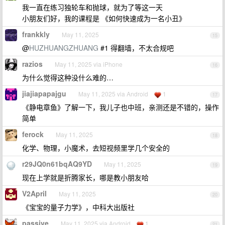
我一直在练习独轮车和抛球，就为了等这一天
小朋友们好，我的课程是 《如何快速成为一名小丑》
frankkly
May 11, 2025
15
@
HUZHUANGZHUANG
#1 得翻墙，不太合规吧
razios
May 11, 2025 via iPhone
16
为什么觉得这种没什么难的…
jiajiapapajgu
May 11, 2025 via Android
1
17
《静电章鱼》了解一下，我儿子也中班，亲测还是不错的，操作
简单
ferock
May 11, 2025
18
化学、物理，小魔术，去短视频里学几个安全的
r29JQ0n61bqAQ9YD
May 11, 2025
19
现在上学就是折腾家长，哪是教小朋友哈
V2April
May 11, 2025
20
《宝宝的量子力学》，中科大出版社
passive
May 11, 2025 via Android
1
21