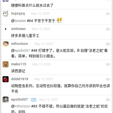
随便科普点什么就水过去了
lxqxqxq
May 12, 2025
81
@
iyeatse
#64 不至于不至于
xmitman
May 12, 2025
82
拼多多搜儿童手工
mlhorizon
May 12, 2025
83
@
apollo007
#48 打错字了，是火蛇实验，B 站搜“法老之蛇”看
看，简单，特别吸引小朋友。
make115
May 12, 2025
84
讲西游记
dddd1919
May 12, 2025
85
动物昆虫系列，互动性也比较强，就算你自己月月讲到毕业也讲
不完
apollo007
May 12, 2025
OP
86
@
mlhorizon
#83 不错不错，所以最后做的就是“法老之蛇”的实
验，对吗