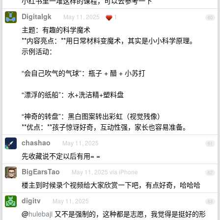
小红书里一堆这样的课程，可以去参考一下
Digitalgk
May 11, 2025
1
60
主题：有趣的科学魔术
**内容亮点：**用日常材料变魔术，其实是小小科学原理。
示例活动：
“会自己吹气的气球”：瓶子 + 醋 + 小苏打
“漂浮的纸船”：水+洗洁精+塑料盘
“神奇的转盘”：黑白图案转出彩虹（视觉残像）
**优点：**孩子惊讶好奇，互动性强，家长也容易准备。
chashao
May 11, 2025
61
先收藏说不定以后有用= =
BigEarsTao
May 11, 2025 via iPhone
62
楼主到时候录个视频给大家欣赏一下吧，有点好奇，哈哈哈
digitv
May 11, 2025
63
@
hulebaji
又不是强制的，这种都是志愿，我觉得是挺好的形