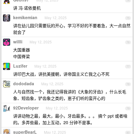
74
讲 冯·诺依曼机
kemikemian
May 12, 2025
75
讲在幼儿园只需要玩的开心，学习不好的不要着急，大一点自然
就会了
willli
May 12, 2025
76
大国重器
中国脊梁
Luzifer
May 12, 2025
77
讲印巴大战，讲抗美援朝，讲帝国主义亡我之心不死
dododada
May 12, 2025
78
人与自然找一个，我还记得我讲的《大象的牙齿》，什么长毛
象、短齿象，铲齿象之类的，崽子们听的蛮开心的
92Developer
May 12, 2025
79
讲讲动物之最，最大，最小，牙齿最多。。。 搞个 ppt 或者啥
的。多弄些最，加上互动，20 分钟不是事。
superBearL
May 12, 2025
80