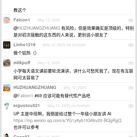
教这个
Falcon1
May 12, 2025
69
@
HUZHUANGZHUANG
有风险，但是效果确实是顶级的，特别
是对初次接触的这东西的人来说，更别说小朋友了
Linho1219
May 12, 2025 via Android
70
做个铝热（）
milkpuff
May 12, 2025
71
小学每天语文课前要轮流演讲，讲什么可愁死我了。现在有互联
网可太容易了
HUZHUANGZHUANG
May 12, 2025
72
@
Falcon1
#69 应该可能有替代性产品吧
erguotou521
May 12, 2025 via Android
73
UP 主是中班啊，我倒是给过整个一年级小朋友讲 AI
https://mp.weixin.qq.com/s/YG1y8yb1IGKkv20-BQgRgQ
也许可以参考
Geon97
May 12, 2025