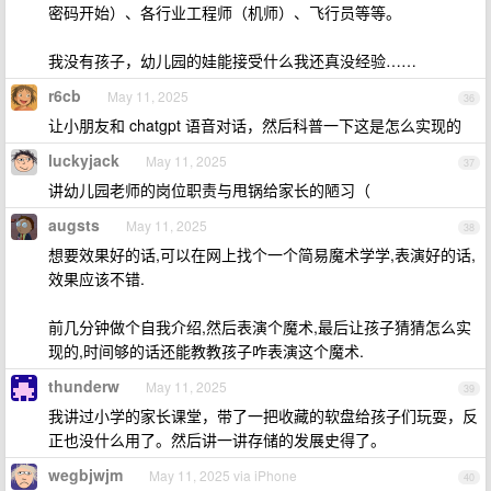
密码开始）、各行业工程师（机师）、飞行员等等。
我没有孩子，幼儿园的娃能接受什么我还真没经验……
r6cb
May 11, 2025
36
让小朋友和 chatgpt 语音对话，然后科普一下这是怎么实现的
luckyjack
May 11, 2025
37
讲幼儿园老师的岗位职责与甩锅给家长的陋习（
augsts
May 11, 2025
38
想要效果好的话,可以在网上找个一个简易魔术学学,表演好的话,
效果应该不错.
前几分钟做个自我介绍,然后表演个魔术,最后让孩子猜猜怎么实
现的,时间够的话还能教教孩子咋表演这个魔术.
thunderw
May 11, 2025
39
我讲过小学的家长课堂，带了一把收藏的软盘给孩子们玩耍，反
正也没什么用了。然后讲一讲存储的发展史得了。
wegbjwjm
May 11, 2025 via iPhone
40