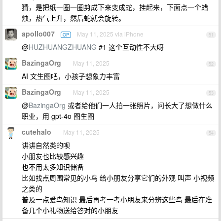
猜，是把纸一圈一圈剪成下来变成蛇，挂起来，下面点一个蜡
烛，热气上升，然后蛇就会旋转。
apollo007
May 11, 2025 via iPhone
OP
51
@
HUZHUANGZHUANG
#1 这个互动性不大呀
BazingaOrg
May 11, 2025
52
AI 文生图吧，小孩子想象力丰富
BazingaOrg
May 11, 2025
53
@
BazingaOrg
或者给他们一人拍一张照片，问长大了想做什么
职业，用 gpt-4o 图生图
cutehalo
May 11, 2025
54
讲讲自然类的呗
小朋友也比较感兴趣
也不用太多知识储备
比如找点周围常见的小鸟 给小朋友分享它们的外观 叫声 小视频
之类的
普及一点爱鸟知识 最后再考一考小朋友来分辨这些鸟 最后在准
备几个小礼物送给答对的小朋友