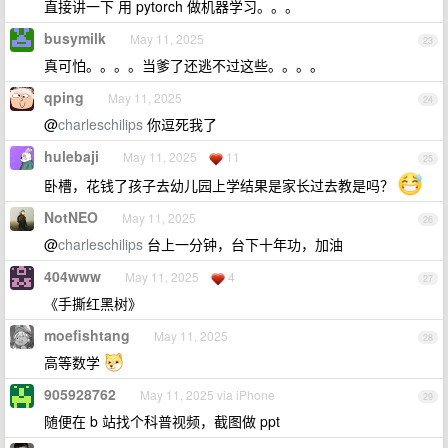
直接讲一下 用 pytorch 做机器学习。。。
busymilk
May 11, 2025
23
真可怕。。。。当爹了还逃不过这些。。。。
qping
May 11, 2025
24
@
charleschilips
你逗死我了
hulebaji
May 11, 2025
11
25
卧槽，花钱了孩子去幼儿园上学结果是家长过去教是吗？
NotNEO
May 11, 2025
26
@
charleschilips
台上一分钟，台下十年功，加油
404www
May 11, 2025
4
27
《手撕红黑树》
moefishtang
May 11, 2025
28
高等数学
905928762
May 11, 2025 via iPhone
29
随便在 b 站找个科普视频，截图做 ppt