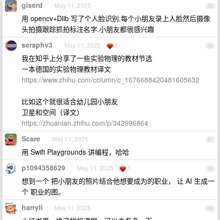
giserd
May 11, 2025
55
用 opencv+Dlib 写了个人脸识别,每个小朋友录上人脸然后摄像
头拍摄跟踪抓拍标注名字.小朋友都很感兴趣
seraphv3
May 11, 2025
1
56
我在知乎上分享了一些实验物理的教材节选
一本德国的实验物理教材译文
https://www.zhihu.com/column/c_1676688420481605632
比如这个就很适合幼儿园小朋友
卫星和空间（译文）
https://zhuanlan.zhihu.com/p/342996864
Scare
May 11, 2025
57
用 Swift Playgrounds 讲编程，哈哈
p1094358629
May 11, 2025
1
58
想到一个 把小朋友的照片结合他想要成为的职业， 让 AI 生成一
个 职业的图。
harryli
May 11, 2025
59