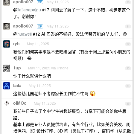
apollo007
May 11, 2025
OP
30
@
jiajiapapajgu
#17 刚刚去了解了一下，这个不错，初步定这个
了。谢谢你！
apollo007
May 11, 2025
OP
31
@
huaweii
#12 AI 回答的不够好，没法代替万能的 V 友们，😄
ryh
May 11, 2025
32
教他们如何实事求是不要瞎编回答（有感于网上那些问小朋友的
视频） 😂
1up
May 11, 2025 via iPhone
33
你干什么就讲什么吧
laila
May 11, 2025
34
这些幼儿园老师不考虑家长工作忙不忙吗
oIMOo
May 11, 2025
35
我前些日子去了个中学生兴趣班展览，分享下可能会给你些思
路：
基本上都是专业人员提供培训，有各个行业，比如美容美发、刷
墙涂鸦、3D 设计打印、3D 笔（类似于打印）、密码学（从凯撒