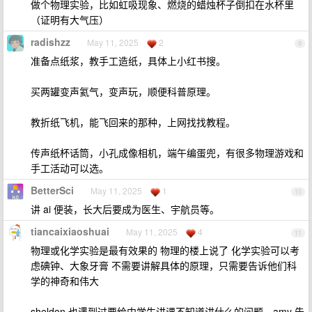
做个物理实验，比如虹吸现象、燃烧的蜡烛杯子倒扣在水杯里
（证明有大气压）
radishzz
May 11, 2025
2
9
准备点纸浆，教手工造纸，具体上小红书搜。
买两罐变声氦气，变声玩，顺便科普原理。
教折纸飞机，能飞回来的那种，上网找找教程。
传声纸杯话筒，小孔成像相机，端午编蛋兜，有很多物理游戏和
手工活动可以选。
BetterSci
May 11, 2025
1
10
讲 ai 便装，长大后要成为医生、宇航员等。
tiancaixiaoshuai
May 11, 2025
4
11
物理或化学实验是最有效果的 物理的楼上说了 化学实验可以考
虑碘钟、大象牙膏 不需要讲解具体的原理，只需要告诉他们科
学的神奇和伟大
sheldon 也遇到过要给中学生讲课不知道讲什么的问题，amy 告