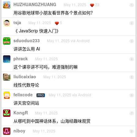
HUZHUANGZHUANG
May 11, 2025
23
1
用谷歌地球带小朋友看世界各个景点如何？
tsja
May 11, 2025
5
2
《 JavaScrip 快速入门》
sduoduo233
May 11, 2025 via Android
3
讲讲怎么用 AI
phrack
May 11, 2025
4
这个课非讲不可吗，难道强制的嘛
liulicaixiao
May 11, 2025
5
线性代数导论
felixcode
May 11, 2025 via Android
PRO
6
讲天宫空间站
KongR
May 11, 2025
7
从哪吒到中国神话体系，山海经趣味观赏
niboy
May 11, 2025
8