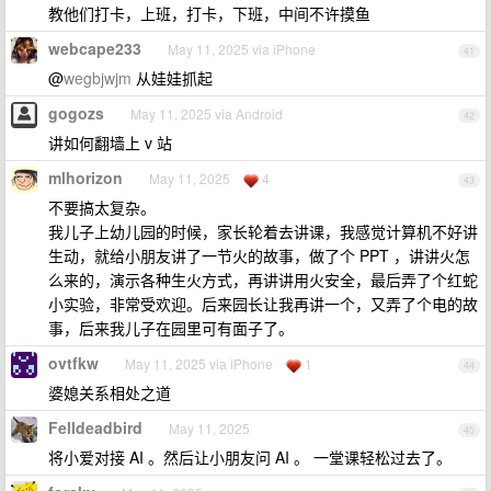
教他们打卡，上班，打卡，下班，中间不许摸鱼
webcape233
May 11, 2025 via iPhone
41
@
wegbjwjm
从娃娃抓起
gogozs
May 11, 2025 via Android
42
讲如何翻墙上 v 站
mlhorizon
May 11, 2025
4
43
不要搞太复杂。
我儿子上幼儿园的时候，家长轮着去讲课，我感觉计算机不好讲
生动，就给小朋友讲了一节火的故事，做了个 PPT ，讲讲火怎
么来的，演示各种生火方式，再讲讲用火安全，最后弄了个红蛇
小实验，非常受欢迎。后来园长让我再讲一个，又弄了个电的故
事，后来我儿子在园里可有面子了。
ovtfkw
May 11, 2025 via iPhone
1
44
婆媳关系相处之道
Felldeadbird
May 11, 2025
45
将小爱对接 AI 。然后让小朋友问 AI 。 一堂课轻松过去了。