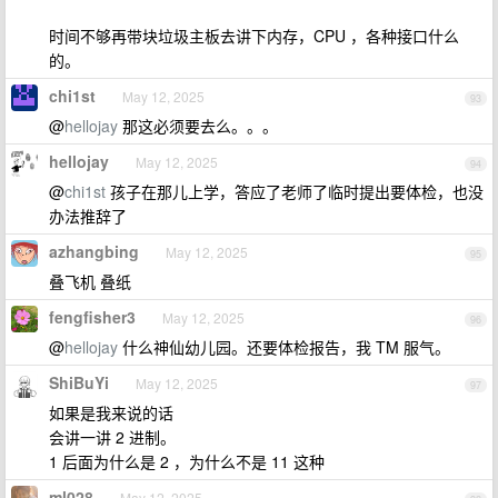
时间不够再带块垃圾主板去讲下内存，CPU ，各种接口什么
的。
chi1st
May 12, 2025
93
@
hellojay
那这必须要去么。。。
hellojay
May 12, 2025
94
@
chi1st
孩子在那儿上学，答应了老师了临时提出要体检，也没
办法推辞了
azhangbing
May 12, 2025
95
叠飞机 叠纸
fengfisher3
May 12, 2025
96
@
hellojay
什么神仙幼儿园。还要体检报告，我 TM 服气。
ShiBuYi
May 12, 2025
97
如果是我来说的话
会讲一讲 2 进制。
1 后面为什么是 2 ，为什么不是 11 这种
ml028
May 12, 2025