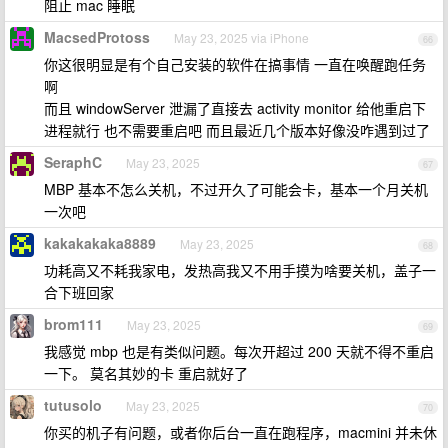
阻止 mac 睡眠
MacsedProtoss
May 23, 2025 via iPhone
66
你这很明显是有个自己安装的软件在搞事情 一直在唤醒跑任务
啊
而且 windowServer 泄漏了直接去 activity monitor 给他重启下
进程就行 也不需要重启吧 而且最近几个版本好像没咋遇到过了
SeraphC
May 23, 2025
67
MBP 基本不怎么关机，不过开久了可能会卡，基本一个月关机
一次吧
kakakakaka8889
May 23, 2025
68
功耗高又不耗我家电，发热高我又不用手摸为啥要关机，盖子一
合下班回家
brom111
May 23, 2025
69
我感觉 mbp 也是有类似问题。每次开超过 200 天就不得不重启
一下。 莫名其妙的卡 重启就好了
tutusolo
May 23, 2025
70
你买的机子有问题，或者你后台一直在跑程序，macmini 并未休