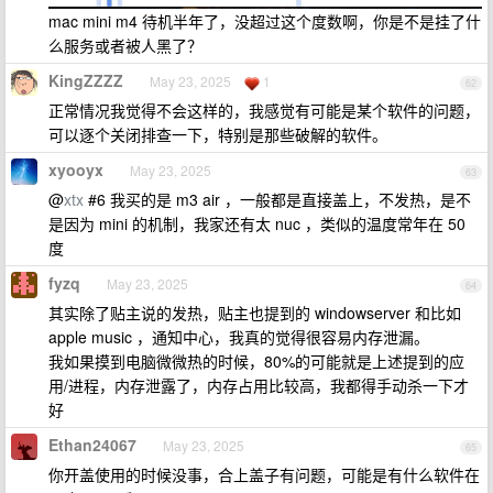
mac mini m4 待机半年了，没超过这个度数啊，你是不是挂了什
么服务或者被人黑了？
KingZZZZ
May 23, 2025
1
62
正常情况我觉得不会这样的，我感觉有可能是某个软件的问题，
可以逐个关闭排查一下，特别是那些破解的软件。
xyooyx
May 23, 2025
63
@
xtx
#6 我买的是 m3 air ，一般都是直接盖上，不发热，是不
是因为 mini 的机制，我家还有太 nuc ，类似的温度常年在 50
度
fyzq
May 23, 2025
64
其实除了贴主说的发热，贴主也提到的 windowserver 和比如
apple music ，通知中心，我真的觉得很容易内存泄漏。
我如果摸到电脑微微热的时候，80%的可能就是上述提到的应
用/进程，内存泄露了，内存占用比较高，我都得手动杀一下才
好
Ethan24067
May 23, 2025
65
你开盖使用的时候没事，合上盖子有问题，可能是有什么软件在