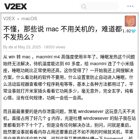
V2EX
macOS
›
不懂，那些说 mac 不用关机的，难道都
1.02
不发热么？
By
xtx
at May 23, 2025 · 18053 views
从 win 转 mac ，macmini m4 高强度使用半年了，睡眠发热这个问题
始终无法解决，待机温度能达到 60 多度，给 macmini 连了个小米插
座，睡眠功耗比正常使用还高，这你受得了？一开始我还上网搜解决
方案，什么看功耗的软件不要用，什么设置里防止自动进入睡眠，什
么活动监视器查看哪个程序耗电等等，基本上各种方法都用过了，平
常没事就打开米家插头看看它功耗多少，毫无意外，完全玄学，纯看
心情，没有任何规律，功耗一会低一会高。
而且最最重要的是内存泄露问题，煞笔 windowsever 这玩意几天不关
机，直接占用了好几个 g 内存，光是吐槽 windowsever 的贴子我在站
里都看到不下十个了，但是没有任何解决办法，别问，问就是重启，
既然要没事就看看内存占用还要重启还不如不用的时候就关机，苹果
用户是真的适应能力强，说到这我又要顺便吐槽一下 homepod ，前