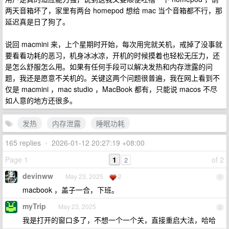
两天音箱坏了，家里有两台 homepod 想给 mac 当个音箱都不行，那
延迟真是日了狗了。
说回 macmini 来，上个星期时开始，每次用完就关机，戒掉了没事就
要看看功耗的恶习，机身冰冰凉，开机的时候摸着也轻松无压力，还
是怎么舒服怎么用。如果有任何手段可以解决发热和内存泄露的问
题，我还是愿意不关机的。关键这两个问题很普遍，我在网上看到不
仅是 macmini ，mac studio ，MacBook 都有，只能说 macos 不尽
如人意的地方还很多。
发热
内存泄露
睡眠功耗
165 replies
•
2026-01-12 20:27:19 +08:00
Page 1
1
of 2
2
devinww
May 23, 2025
2
1
macbook ，盖子一合，下班。
myTrip
May 23, 2025
2
我是打开的窗口多了，不想一个一个关，直接重启大法，哈哈