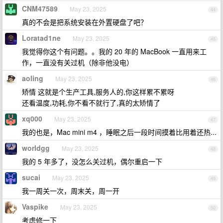
CNM47589
May 23, 2025
44
真的不会是把系统安装在外置硬盘了吧？
Loratad1ne
May 23, 2025
45
我觉得你这个有问题。。我的 20 年的 MacBook 一直用来工
作，一直没有关过机（除非他没电）
aoling
May 23, 2025
46
矫情 这就是个生产工具,服务人的,你这样累不累呀
还看温度,功耗,你不看不就行了,真的太矫情了
xq000
May 23, 2025
47
我的也是，Mac mini m4 ，睡眠之后一段时间摸着比用着还热...
worldgg
May 23, 2025
48
我的 5 年多了，没怎么关过机，偶尔重启一下
sucai
May 23, 2025
49
我一周关一次，周末关，周一开
Vaspike
May 23, 2025
50
考虑修一下