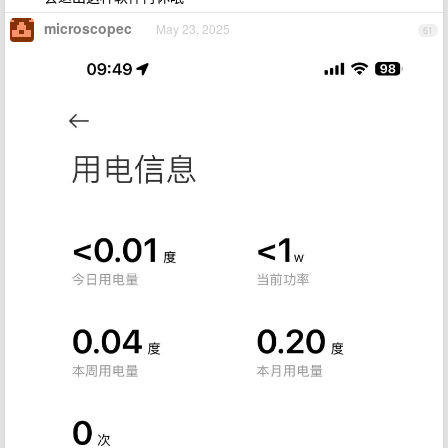
microscopec
May 23, 2025
61