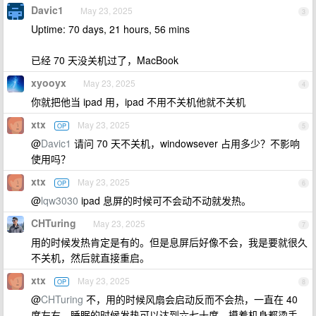
Davic1
May 23, 2025
3
Uptime: 70 days, 21 hours, 56 mins
已经 70 天没关机过了，MacBook
xyooyx
May 23, 2025
4
你就把他当 ipad 用，ipad 不用不关机他就不关机
xtx
May 23, 2025
OP
5
@
Davic1
请问 70 天不关机，windowsever 占用多少？不影响
使用吗？
xtx
May 23, 2025
OP
6
@
lqw3030
ipad 息屏的时候可不会动不动就发热。
CHTuring
May 23, 2025
7
用的时候发热肯定是有的。但是息屏后好像不会，我是要就很久
不关机，然后就直接重启。
xtx
May 23, 2025
OP
8
@
CHTuring
不，用的时候风扇会启动反而不会热，一直在 40
度左右，睡眠的时候发热可以达到六七十度。摸着机身都烫手。