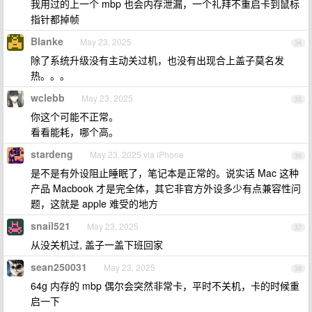
我用过的上一个 mbp 也会内存泄漏，一个礼拜不重启卡到鼠标
指针都掉帧
Blanke
May 23, 2025
34
除了系统升级没有主动关过机，也没有出现合上盖子莫名发
热。。。
wclebb
May 23, 2025
35
你这个可能不正常。
看看能耗，哪个高。
stardeng
May 23, 2025 via iPhone
36
是不是有外设阻止睡眠了，笔记本是正常的。说实话 Mac 这种
产品 Macbook 才是完全体，其它非官方外设多少有点兼容性问
题，这就是 apple 难受的地方
snail521
May 23, 2025
37
从没关机过, 盖子一盖下班回家
sean250031
May 23, 2025
38
64g 内存的 mbp 偶尔会突然非常卡，平时不关机，卡的时候重
启一下