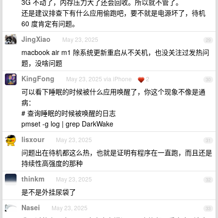
3G 不动了，内存压力大了还会回收。所以就不管了。
还是建议排查下有什么应用偷跑吧，要不就是电源坏了，待机
60 度肯定有问题。
JingXiao
May 23, 2025
29
macbook air m1 除系统更新重启从不关机，也没关注过发热问
题，没啥问题
KingFong
May 23, 2025 via iPhone
2
30
可以看下睡眠的时候被什么应用唤醒了，你这个现象不像是通
病：
# 查询睡眠的时候被唤醒的日志
pmset -g log | grep DarkWake
lisxour
May 23, 2025
31
问题出在待机都这么热，也就是证明有程序在一直跑，而且还是
持续性高强度的那种
thinkm
May 23, 2025
32
是不是外挂尿袋了
Nasei
May 23, 2025
33