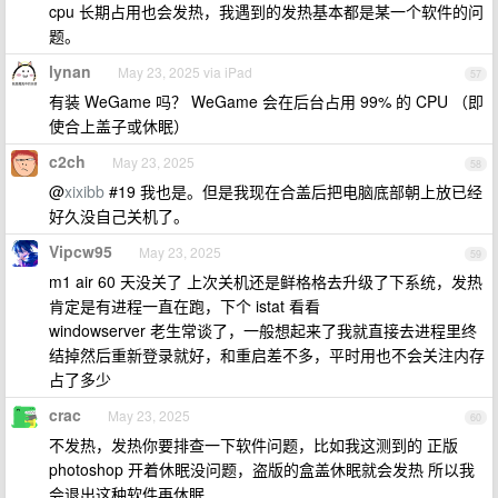
cpu 长期占用也会发热，我遇到的发热基本都是某一个软件的问
题。
lynan
May 23, 2025 via iPad
57
有装 WeGame 吗？ WeGame 会在后台占用 99% 的 CPU （即
使合上盖子或休眠）
c2ch
May 23, 2025
58
@
xixibb
#19 我也是。但是我现在合盖后把电脑底部朝上放已经
好久没自己关机了。
Vipcw95
May 23, 2025
59
m1 air 60 天没关了 上次关机还是鲜格格去升级了下系统，发热
肯定是有进程一直在跑，下个 istat 看看
windowserver 老生常谈了，一般想起来了我就直接去进程里终
结掉然后重新登录就好，和重启差不多，平时用也不会关注内存
占了多少
crac
May 23, 2025
60
不发热，发热你要排查一下软件问题，比如我这测到的 正版
photoshop 开着休眠没问题，盗版的盒盖休眠就会发热 所以我
会退出这种软件再休眠