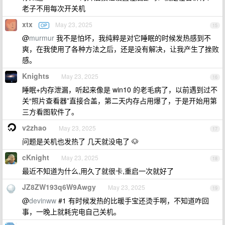
老子不用每次开关机
xtx
May 23, 2025
OP
15
@
murmur
我不是怕坏，我纯粹是对它睡眠的时候发热感到不
爽，在我使用了各种方法之后，还是没有解决，让我产生了挫败
感。
Knights
May 23, 2025
16
睡眠+内存泄漏，听起来像是 win10 的老毛病了，以前遇到过不
关“照片查看器”直接合盖，第二天内存占用爆了，于是开始用第
三方看图软件了。
v2zhao
May 23, 2025
17
问题是关机也发热了 几天就没电了 🐶
cKnight
May 23, 2025
18
最近不知道为什么,用久了就很卡,重启一次就好了
JZ8ZW193q6W9Awgy
May 23, 2025
19
@
devinww
#1 有时候发热的比暖手宝还烫手啊，不知道咋回
事，一晚上就耗完电自己关机。