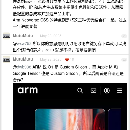
伴定制芯片，以支持其专用的工作负载和系统； 3 ）生态系统，
在软件、IP 和芯片生态系统中提供出色性能和灵活性，从而降
低配置的总成本并加速产品上市。
Arm Neoverse CSS 的特点则是将这三种优势结合在一起，过去
一年进展显著
MutuMutu
May 23, 2025
21
@
wxw752
所以你的意思是明明改吧改吧右键另存下单就可以搞
出个还行的芯片，zeku 就是不搞，硬是要倒闭
MutuMutu
May 23, 2025
18
22
@
dwb938
ARM 说 O1 是 Custom Silicon ，而 Apple M 和
Google Tensor 也是 Custom Silicon ，所以后两者是自研还是
合作？