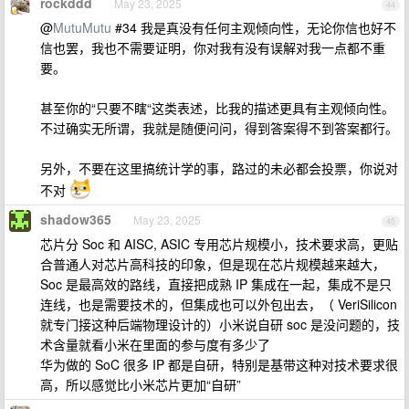
rockddd
May 23, 2025
44
@
MutuMutu
#34 我是真没有任何主观倾向性，无论你信也好不
信也罢，我也不需要证明，你对我有没有误解对我一点都不重
要。
甚至你的“只要不瞎“这类表述，比我的描述更具有主观倾向性。
不过确实无所谓，我就是随便问问，得到答案得不到答案都行。
另外，不要在这里搞统计学的事，路过的未必都会投票，你说对
不对
shadow365
May 23, 2025
45
芯片分 Soc 和 AISC, ASIC 专用芯片规模小，技术要求高，更贴
合普通人对芯片高科技的印象，但是现在芯片规模越来越大，
Soc 是最高效的路线，直接把成熟 IP 集成在一起，集成不是只
连线，也是需要技术的，但集成也可以外包出去，（ VeriSilicon
就专门接这种后端物理设计的）小米说自研 soc 是没问题的，技
术含量就看小米在里面的参与度有多少了
华为做的 SoC 很多 IP 都是自研，特别是基带这种对技术要求很
高，所以感觉比小米芯片更加“自研”