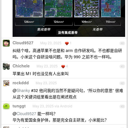
Cloud9527
May 23, 2025
1
40
纠结个啥，高通苹果不也是和 arm 合作研发吗。不也都是自研
吗。小米这个自研没啥问题。华为 990 之前不也一样吗。
Chichele
May 23, 2025
4
41
苹果出 M1 时也没见有人出来叫
rockddd
May 23, 2025
42
@
Shanky
#32 他问我的当然不是疑问句，“所以你的意思” 很难
从这个关键词组里看出是在阐述观点
tunggt
May 23, 2025 via Android
43
@
Cloud9527
能一样吗？
华为有爱国金身护体，那是完全自主研发，小米能比？