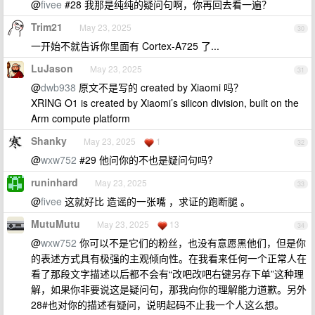
@
fivee
#28 我那是纯纯的疑问句啊，你再回去看一遍？
Trim21
May 23, 2025
30
一开始不就告诉你里面有 Cortex-A725 了...
LuJason
May 23, 2025
31
@
dwb938
原文不是写的 created by Xiaomi 吗？
XRING O1 is created by Xiaomi’s silicon division, built on the
Arm compute platform
Shanky
May 23, 2025
1
32
@
wxw752
#29 他问你的不也是疑问句吗?
runinhard
May 23, 2025
33
@
fivee
这就好比 造谣的一张嘴 ，求证的跑断腿 。
MutuMutu
May 23, 2025
13
34
@
wxw752
你可以不是它们的粉丝，也没有意愿黑他们，但是你
的表述方式具有极强的主观倾向性。在我看来任何一个正常人在
看了那段文字描述以后都不会有“改吧改吧右键另存下单”这种理
解，如果你非要说这是疑问句，那我向你的理解能力道歉。另外
28#也对你的描述有疑问，说明起码不止我一个人这么想。