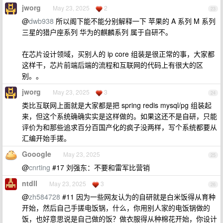
jworg
May 23, 2025
2
23
@
dwb938
所以阁下能不能分别解释一下 苹果的 A 系列 M 系列
三星的猎户座系列 华为的麒麟系列 属于自研不。
在芯片设计领域，买别人的 ip core 组装是很正常的事，大家都
这样干，芯片前端后端的流程和互联网的代码上有很大的区
别。。
jworg
May 23, 2025
3
24
类比互联网上面就是大家都是把 spring redis mysql/pg 组装起
来，但这个系统确确实实是这样做的。如果这还不是自研，只能
评价为和那些追求百分百国产化的疯子没两样，写个系统都要从
汇编开始手搓。
GooogIe
May 23, 2025
25
@
cnrting
#17 刘强东：不要和雷军比营销
ntdll
May 23, 2025
3
26
@
zh584728
#11 因为一些网友认为的自研就是白米饭得从育种
开始，然后自己手搓电饭锅，什么，你用别人家的电饭锅做的
饭，也好意思说是自己做的饭？做衣服得从种棉花开始，你设计