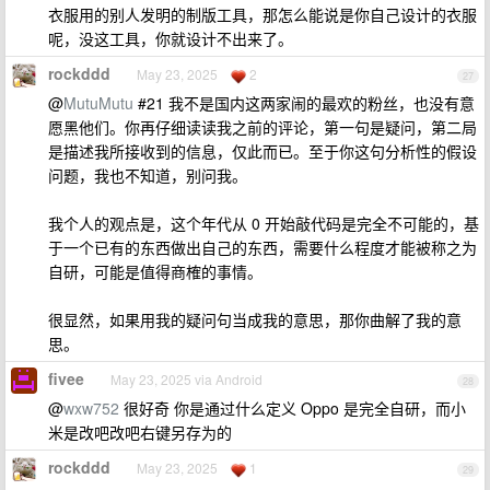
衣服用的别人发明的制版工具，那怎么能说是你自己设计的衣服
呢，没这工具，你就设计不出来了。
rockddd
May 23, 2025
2
27
@
MutuMutu
#21 我不是国内这两家闹的最欢的粉丝，也没有意
愿黑他们。你再仔细读读我之前的评论，第一句是疑问，第二局
是描述我所接收到的信息，仅此而已。至于你这句分析性的假设
问题，我也不知道，别问我。
我个人的观点是，这个年代从 0 开始敲代码是完全不可能的，基
于一个已有的东西做出自己的东西，需要什么程度才能被称之为
自研，可能是值得商榷的事情。
很显然，如果用我的疑问句当成我的意思，那你曲解了我的意
思。
fivee
May 23, 2025 via Android
28
@
wxw752
很好奇 你是通过什么定义 Oppo 是完全自研，而小
米是改吧改吧右键另存为的
rockddd
May 23, 2025
1
29