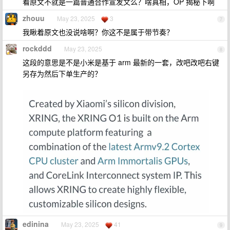
看原文不就是一篇普通合作宣发文么？啥真相，OP 揭秘下啊
zhouu
May 23, 2025
3
7
我瞅着原文也没说啥啊？你这不是属于带节奏？
rockddd
May 23, 2025
8
这段的意思是不是小米是基于 arm 最新的一套，改吧改吧右键
另存为然后下单生产的？
edinina
May 23, 2025
41
9