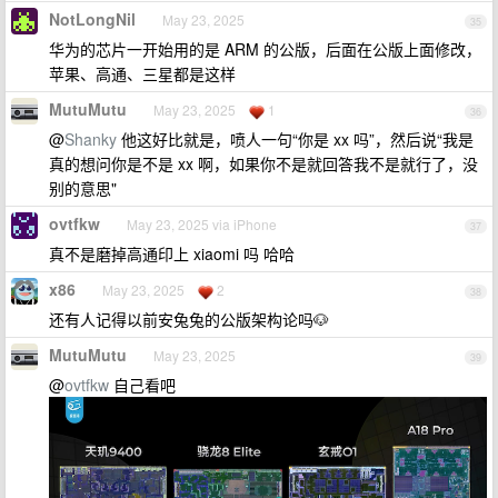
NotLongNil
May 23, 2025
35
华为的芯片一开始用的是 ARM 的公版，后面在公版上面修改，
苹果、高通、三星都是这样
MutuMutu
May 23, 2025
1
36
@
Shanky
他这好比就是，喷人一句“你是 xx 吗”，然后说“我是
真的想问你是不是 xx 啊，如果你不是就回答我不是就行了，没
别的意思"
ovtfkw
May 23, 2025 via iPhone
37
真不是磨掉高通印上 xiaomi 吗 哈哈
x86
May 23, 2025
2
38
还有人记得以前安兔兔的公版架构论吗🐶
MutuMutu
May 23, 2025
39
@
ovtfkw
自己看吧