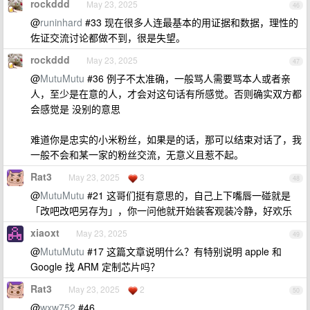
rockddd
May 23, 2025
46
@
runinhard
#33 现在很多人连最基本的用证据和数据，理性的
佐证交流讨论都做不到，很是失望。
rockddd
May 23, 2025
47
@
MutuMutu
#36 例子不太准确，一般骂人需要骂本人或者亲
人，至少是在意的人，才会对这句话有所感觉。否则确实双方都
会感觉是 没别的意思
难道你是忠实的小米粉丝，如果是的话，那可以结束对话了，我
一般不会和某一家的粉丝交流，无意义且惹不起。
Rat3
May 23, 2025
3
48
@
MutuMutu
#21 这哥们挺有意思的，自己上下嘴唇一碰就是
「改吧改吧另存为」，你一问他就开始装客观装冷静，好欢乐
xiaoxt
May 23, 2025
49
@
MutuMutu
#17 这篇文章说明什么？有特别说明 apple 和
Google 找 ARM 定制芯片吗？
Rat3
May 23, 2025
2
50
@
wxw752
#46