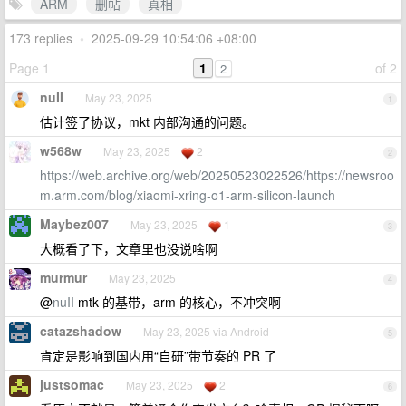
ARM
删帖
真相
173 replies
•
2025-09-29 10:54:06 +08:00
Page 1
1
of 2
2
nuII
May 23, 2025
1
估计签了协议，mkt 内部沟通的问题。
w568w
May 23, 2025
2
2
https://web.archive.org/web/20250523022526/https://newsroo
m.arm.com/blog/xiaomi-xring-o1-arm-silicon-launch
Maybez007
May 23, 2025
1
3
大概看了下，文章里也没说啥啊
murmur
May 23, 2025
4
@
nuII
mtk 的基带，arm 的核心，不冲突啊
catazshadow
May 23, 2025 via Android
5
肯定是影响到国内用“自研”带节奏的 PR 了
justsomac
May 23, 2025
2
6