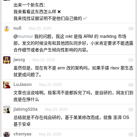
出来一个新东西：
我来看看这东西怎么样 ❌
我来找找证据证明不是他们自己做的 ✅
nuII
May 23, 2025
10
@
murmur
我的问题，我这 mkt 是指 ARM 的 markting 市场
部，发文的时候没有和其他团队同步好，小米肯定要求不能透露
合作细节或者会产生倾向性影响的内容。
jworg
May 23, 2025
11
虽然但是，现在有不是 arm 改的架构吗，如果手搓 riscv 那生态
就更成问题了。
LuJason
May 23, 2025
12
文章也没说啥啊。极客湾不是都拆完了吗，是自研的，网友们到
底是在挣什么
jiabing520a
May 23, 2025
13
总结就是不存在纯自研的，基于某某修改而成，就像 澎湃 OS
基于安卓
cherryas
May 23, 2025
14