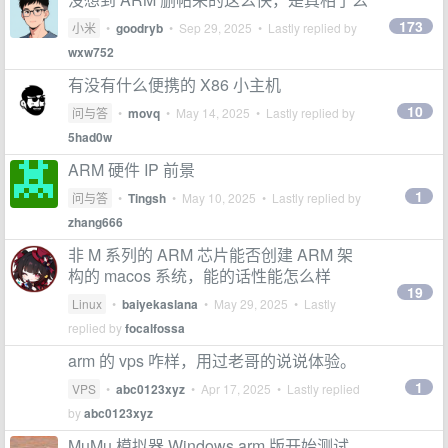
173
小米
•
goodryb
•
Sep 29, 2025
• Lastly replied by
wxw752
有没有什么便携的 X86 小主机
10
问与答
•
movq
•
May 14, 2025
• Lastly replied by
5had0w
ARM 硬件 IP 前景
1
问与答
•
Tingsh
•
May 10, 2025
• Lastly replied by
zhang666
非 M 系列的 ARM 芯片能否创建 ARM 架
构的 macos 系统，能的话性能怎么样
19
Linux
•
baiyekaslana
•
May 29, 2025
• Lastly
replied by
focalfossa
arm 的 vps 咋样，用过老哥的说说体验。
1
VPS
•
abc0123xyz
•
Apr 17, 2025
• Lastly replied
by
abc0123xyz
MuMu 模拟器 Windows arm 版开始测试