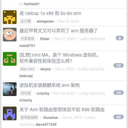
by
hxzhouh1
收 netcup 1o x86 和 5o-6o arm
云计算
•
atonganan
•
Nov 12, 2024
最近甲骨文又可以弄到了 arm 服务器了
9
分享发现
•
Shaar
•
Nov 17, 2024
• Lastly replied by
ouou0701
[乱想] mini M4，装个 Windows 虚拟机，
软件兼容性和体验怎么样？
72
Mac mini
•
wsyss
•
Nov 4, 2024
• Lastly replied by
haierspi
虚拟机安装麒麟系统 arm 架构
10
问与答
•
cclucky
•
Nov 10, 2024
• Lastly replied by
cclucky
关于 Arm 软路由使用体验不如 X86 软路由
48
宽带症候群
•
Donahue
•
Dec 5, 2024
• Lastly
replied by
diave971349