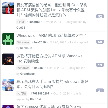
有没有搞信创的老哥，能否讲讲 C86 架构
和 ARM 架构的麒麟 Linux 系统有什么区
别？信创的路线要求是怎样的
52
Linux
•
lchqfnu
•
Nov 29, 2024
• Lastly replied by
Cu635
Windows on ARM 的现代待机体验太牛了
58
Windows
•
hez2010
•
Oct 20, 2024
• Lastly replied
by
hanksun
微软将开始官方提供 ARM 版 Windows
.iso 安装映像
19
Windows
•
h404bi
•
Oct 10, 2024
• Lastly replied
by
Granthese
程序员现在入手 arm 架构的 windows 笔记
本，会有什么问题吗？
31
问与答
•
17681880207
•
Oct 13, 2024
• Lastly
replied by
RichBei
除了 Surface 还有支持 5G 网络的 arm