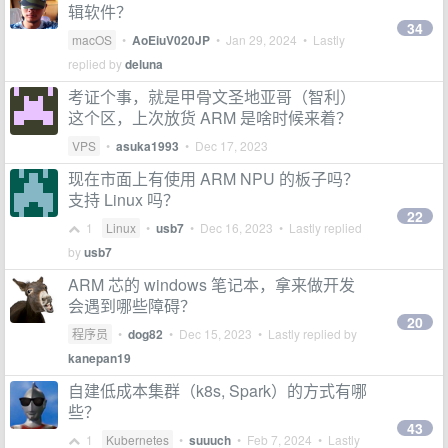
辑软件？
34
macOS
•
AoEiuV020JP
•
Jan 29, 2024
• Lastly
replied by
deluna
考证个事，就是甲骨文圣地亚哥（智利）
这个区，上次放货 ARM 是啥时候来着？
VPS
•
asuka1993
•
Dec 17, 2023
现在市面上有使用 ARM NPU 的板子吗？
支持 Linux 吗？
22
1
Linux
•
usb7
•
Dec 16, 2023
• Lastly replied
by
usb7
ARM 芯的 windows 笔记本，拿来做开发
会遇到哪些障碍？
20
程序员
•
dog82
•
Dec 15, 2023
• Lastly replied by
kanepan19
自建低成本集群（k8s, Spark）的方式有哪
些？
43
1
Kubernetes
•
suuuch
•
Feb 7, 2024
• Lastly