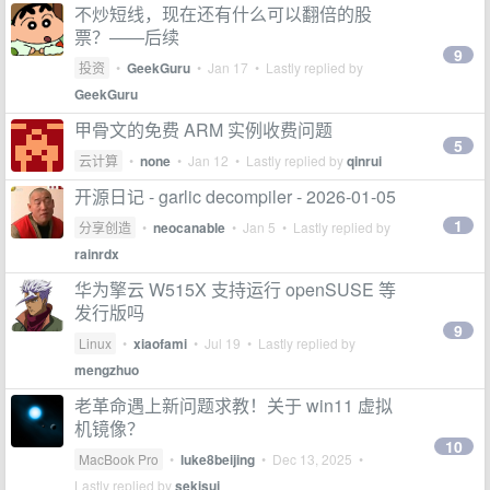
不炒短线，现在还有什么可以翻倍的股
票？——后续
9
投资
•
GeekGuru
•
Jan 17
• Lastly replied by
GeekGuru
甲骨文的免费 ARM 实例收费问题
5
云计算
•
none
•
Jan 12
• Lastly replied by
qinrui
开源日记 - garlic decompiler - 2026-01-05
1
分享创造
•
neocanable
•
Jan 5
• Lastly replied by
rainrdx
华为擎云 W515X 支持运行 openSUSE 等
发行版吗
9
Linux
•
xiaofami
•
Jul 19
• Lastly replied by
mengzhuo
老革命遇上新问题求教！关于 win11 虚拟
机镜像？
10
MacBook Pro
•
luke8beijing
•
Dec 13, 2025
•
Lastly replied by
sekisui