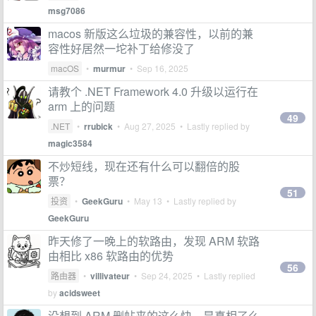
msg7086
macos 新版这么垃圾的兼容性，以前的兼
容性好居然一坨补丁给修没了
macOS
•
murmur
•
Sep 16, 2025
请教个 .NET Framework 4.0 升级以运行在
arm 上的问题
49
.NET
•
rrubick
•
Aug 27, 2025
• Lastly replied by
magic3584
不炒短线，现在还有什么可以翻倍的股
票？
51
投资
•
GeekGuru
•
May 13
• Lastly replied by
GeekGuru
昨天修了一晚上的软路由，发现 ARM 软路
由相比 x86 软路由的优势
56
路由器
•
villivateur
•
Sep 24, 2025
• Lastly replied
by
acidsweet
没想到 ARM 删帖来的这么快，是真相了么