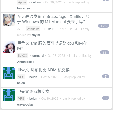
Apple
•
cwbsw
•
Oct 30, 2023
• Lastly replied by
tanrenye
今天高通发布了 Snapdragon X Elite，属
于 Windows 的 M1 Moment 要来了吗？
128
2
Windows
•
D33109
•
Apr 19, 2024
• Lastly
replied by
zhyim
甲骨文 arm 服务器可以调整 cpu 和内存
吗？
11
服务器
•
cernard
•
Oct 28, 2023
• Lastly replied by
Antoniociao
甲骨文 阿布扎比 ARM 机交换
7
VPS
•
bclcn
•
Oct 25, 2023
• Lastly replied by
bclcn
甲骨文免费机交换
8
VPS
•
bclcn
•
Oct 30, 2023
• Lastly replied by
waytodelay