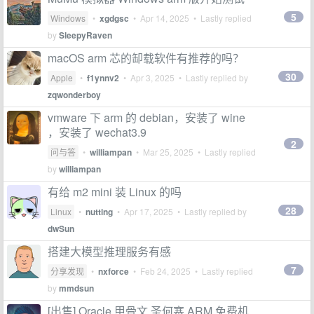
5
Windows
•
xgdgsc
•
Apr 14, 2025
• Lastly replied
by
SleepyRaven
macOS arm 芯的缷载软件有推荐的吗？
30
Apple
•
f1ynnv2
•
Apr 3, 2025
• Lastly replied by
zqwonderboy
vmware 下 arm 的 debian，安装了 wine
，安装了 wechat3.9
2
问与答
•
williampan
•
Mar 25, 2025
• Lastly replied
by
williampan
有给 m2 mini 装 Linux 的吗
28
Linux
•
nutting
•
Apr 17, 2025
• Lastly replied by
dwSun
搭建大模型推理服务有感
7
分享发现
•
nxforce
•
Feb 24, 2025
• Lastly replied
by
mmdsun
[出售] Oracle 甲骨文 圣何塞 ARM 免费机