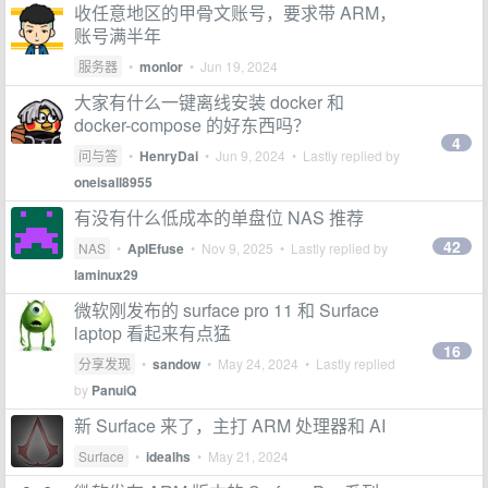
收任意地区的甲骨文账号，要求带 ARM，
账号满半年
服务器
•
monlor
•
Jun 19, 2024
大家有什么一键离线安装 docker 和
docker-compose 的好东西吗？
4
问与答
•
HenryDai
•
Jun 9, 2024
• Lastly replied by
oneisall8955
有没有什么低成本的单盘位 NAS 推荐
42
NAS
•
ApIEfuse
•
Nov 9, 2025
• Lastly replied by
laminux29
微软刚发布的 surface pro 11 和 Surface
laptop 看起来有点猛
16
分享发现
•
sandow
•
May 24, 2024
• Lastly replied
by
PanuiQ
新 Surface 来了，主打 ARM 处理器和 AI
Surface
•
idealhs
•
May 21, 2024