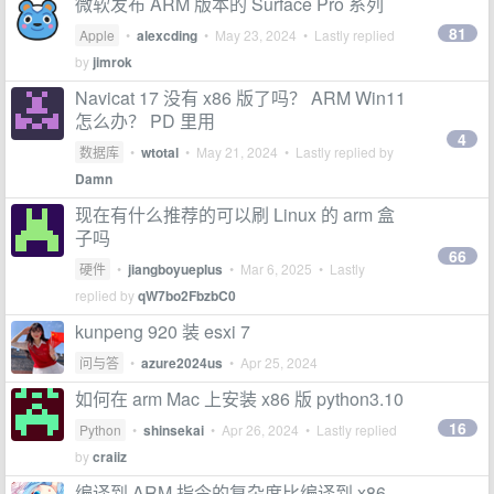
微软发布 ARM 版本的 Surface Pro 系列
81
Apple
•
alexcding
•
May 23, 2024
• Lastly replied
by
jimrok
Navicat 17 没有 x86 版了吗？ ARM Win11
怎么办？ PD 里用
4
数据库
•
wtotal
•
May 21, 2024
• Lastly replied by
Damn
现在有什么推荐的可以刷 Linux 的 arm 盒
子吗
66
硬件
•
jiangboyueplus
•
Mar 6, 2025
• Lastly
replied by
qW7bo2FbzbC0
kunpeng 920 装 esxi 7
问与答
•
azure2024us
•
Apr 25, 2024
如何在 arm Mac 上安装 x86 版 python3.10
16
Python
•
shinsekai
•
Apr 26, 2024
• Lastly replied
by
craiiz
编译到 ARM 指令的复杂度比编译到 x86