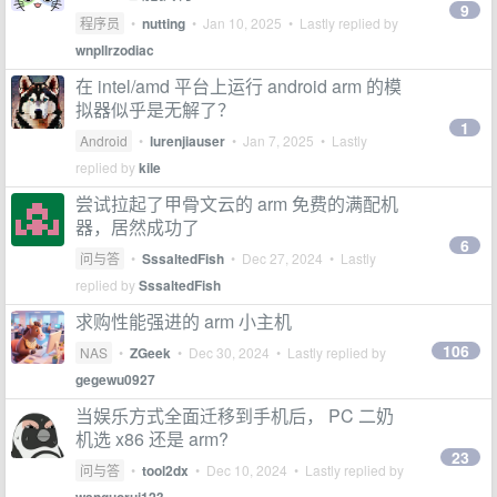
9
程序员
•
nutting
•
Jan 10, 2025
• Lastly replied by
wnpllrzodiac
在 intel/amd 平台上运行 android arm 的模
拟器似乎是无解了？
1
Android
•
lurenjiauser
•
Jan 7, 2025
• Lastly
replied by
kile
尝试拉起了甲骨文云的 arm 免费的满配机
器，居然成功了
6
问与答
•
SssaltedFish
•
Dec 27, 2024
• Lastly
replied by
SssaltedFish
求购性能强进的 arm 小主机
106
NAS
•
ZGeek
•
Dec 30, 2024
• Lastly replied by
gegewu0927
当娱乐方式全面迁移到手机后， PC 二奶
机选 x86 还是 arm?
23
问与答
•
tool2dx
•
Dec 10, 2024
• Lastly replied by