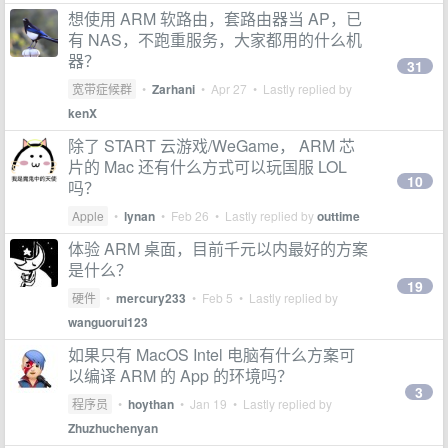
想使用 ARM 软路由，套路由器当 AP，已
有 NAS，不跑重服务，大家都用的什么机
器？
31
宽带症候群
•
Zarhani
•
Apr 27
• Lastly replied by
kenX
除了 START 云游戏/WeGame， ARM 芯
片的 Mac 还有什么方式可以玩国服 LOL
10
吗？
Apple
•
lynan
•
Feb 26
• Lastly replied by
outtime
体验 ARM 桌面，目前千元以内最好的方案
是什么？
19
硬件
•
mercury233
•
Feb 5
• Lastly replied by
wanguorui123
如果只有 MacOS Intel 电脑有什么方案可
以编译 ARM 的 App 的环境吗？
3
程序员
•
hoythan
•
Jan 19
• Lastly replied by
Zhuzhuchenyan