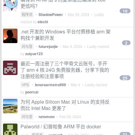
更低吗？
10
程序员
•
ShadowPower
•
Mar 26, 2024
• Lastly
replied by
elechi
.net 开发的 Windows 平台付费移植 arm 架
构找个兼职开发
2
问与答
•
futurejunjie
•
Mar 4, 2024
• Lastly replied
by
zuiyue123
最近一周注册了三个甲骨文云账号，手开
了 arm 4 核 24G 免费服务器，分享下我的
注册经验和注意事项
25
VPS
•
lenoraarmstro999
•
Mar 4
• Lastly replied
by
poorcai
为何 Apple Silicon Mac 对 Linux 的支持反
而比 Intel Mac 更差了
问与答
•
nztomoto
•
Feb 26, 2024
Palworld / 幻兽帕鲁 ARM 平台 docker
21
1
程序员
•
•
Jan 26, 2024
• Lastly