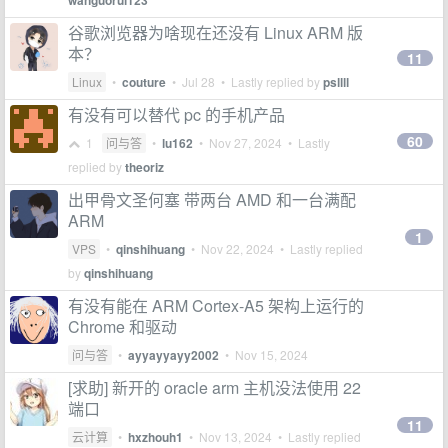
wanguorui123
谷歌浏览器为啥现在还没有 Linux ARM 版
本？
11
Linux
•
couture
•
Jul 28
• Lastly replied by
psllll
有没有可以替代 pc 的手机产品
60
1
问与答
•
lu162
•
Nov 27, 2024
• Lastly
replied by
theoriz
出甲骨文圣何塞 带两台 AMD 和一台满配
ARM
1
VPS
•
qinshihuang
•
Nov 22, 2024
• Lastly replied
by
qinshihuang
有没有能在 ARM Cortex-A5 架构上运行的
Chrome 和驱动
问与答
•
ayyayyayy2002
•
Nov 15, 2024
[求助] 新开的 oracle arm 主机没法使用 22
端口
11
云计算
•
hxzhouh1
•
Nov 13, 2024
• Lastly replied