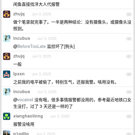
闲鱼直接找洋大人代报警
zhujq
Jun 3, 2025
85
做个笔录就完事了。一半是两种结论：没有摄像头，或摄像头没
照到。
incubus
Jun 3, 2025
86
@
BeforeTooLate
监控坏了[狗头]
zhujq
Jun 3, 2025
87
一般
lpxxn
Jun 3, 2025
88
之前我的电平被偷了，特别生气，还报我警。啥用没有。
incubus
Jun 3, 2025
89
@
vocaloid
没有哦，很多事情报警都没用的，参考最近地铁口女
生没打，过了 3 天还是一样的了
xianghaolinng
Jun 3, 2025
90
报警没啥用
p1gd0g
Jun 3, 2025
91