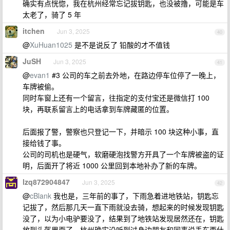
确实有点恍惚，我在杭州经常忘记拔钥匙，也没被撸，可能是车
太老了，骑了 5 年
itchen
Jun 3, 2025
40
@
XuHuan1025
是不是说反了 铅酸的才不值钱
JuSH
Jun 3, 2025
41
@
evan1
#3 公司的车之前去外地，在路边停车位停了一晚上，
车牌被偷。
同时车窗上还有一个留言，往指定的支付宝还是微信打 100
块，再联系留言上的电话拿到车牌藏匿的位置。
后面报了警，警察也只登记一下，并暗示 100 块这种小事，直
接给钱了事。
公司的司机也是硬气，软磨硬泡找警方开具了一个车牌被盗的证
明，后面开了将近 1000 公里回到本地补办了新的车牌。
lzq872904847
Jun 3, 2025
42
@
cBlank
我也是，三年前的事了，下雨急着进地铁站，钥匙忘
记拔了，然后那几天一直下雨就没去骑，想起来的时候发现钥匙
没了，以为小电驴要没了，结果到了地铁站发现居然还在，钥匙
放到头盔里面了，杭州确实没听到过身边朋友和同事说丢东西什