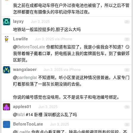
我之前在成都电动车停在户外过夜电池也被偷了，所以之后不管
怎样都要在有摄像头的非机动停车场过夜。
layxy
Jun 3, 2025
21
地铁站一般监控挺多的,胆子这么大吗
Lowlife
Jun 3, 2025 via iPhone
22
@
BeforeTooLate
你都知道有监控了，我是小偷我会不知道？😏
我带着帽子戴着口罩，把电瓶装上我的套牌面包车，到了偏僻郊
区卸货。
wangxiaoer
Jun 3, 2025 via iPhone
23
@
panfenglai
不知道啊，听小区里说这种情况很普遍，人家专门
盯着那些落了一层灰长期没骑的去偷。
你说的编号感觉也没啥用，又不是说车子和电池编号绑定。
apples01
Jun 3, 2025
24
@
tsfzl
#14 卧槽 深圳都这么乱了吗
BeforeTooLate
Jun 3, 2025
25
@
Lowlife
你有点小看天眼了，除非小偷能避开所有的监控，不