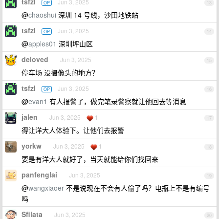
tsfzl
Jun 3, 2025
OP
13
@
chaoshui
深圳 14 号线，沙田地铁站
tsfzl
Jun 3, 2025
OP
14
@
apples01
深圳坪山区
deloved
Jun 3, 2025
15
停车场 没摄像头的地方？
tsfzl
Jun 3, 2025
OP
16
@
evan1
有人报警了，做完笔录警察就让他回去等消息
jalen
Jun 3, 2025
1
17
得让洋大人体验下。让他们去报警
yorkw
Jun 3, 2025
1
18
要是有洋大人就好了，当天就能给你们找回来
panfenglai
Jun 3, 2025
19
@
wangxiaoer
不是说现在不会有人偷了吗？电瓶上不是有编号
吗
Sfilata
Jun 3, 2025
20