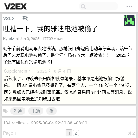
V2EX
深圳
›
吐槽一下，我的雅迪电池被偷了
By
tsfzl
at Jun 3, 2025 · 17702 views
端午节前骑电动车去地铁站，放地铁口旁边的电动车停车场，端午节
后回来发现电池被偷了，整个停车场有五六十辆被偷！！！ 2025 年
了还有团伙作案偷电池的！
Supplement 1 · 2025 年 6 月 4 日
后续来了，昨晚去派出所排队做笔录，基本都是电池被偷来报警
的。。阿 sir 说小偷已经抓到了，有两个人，一个 18 岁一个 19 岁，
因为数额大已经构成刑事犯罪。做完笔录后阿 sir 让回去等消息，说
如果追回电池会通知我过去取
雅迪
电池
偷
134 replies
•
2025-06-04 22:30:38 +08:00
Page 1
1
of 2
2