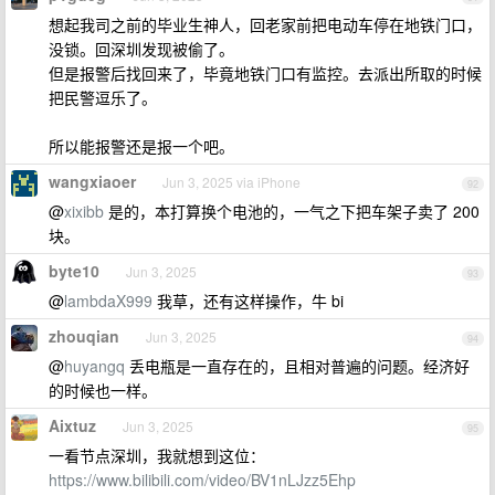
想起我司之前的毕业生神人，回老家前把电动车停在地铁门口，
没锁。回深圳发现被偷了。
但是报警后找回来了，毕竟地铁门口有监控。去派出所取的时候
把民警逗乐了。
所以能报警还是报一个吧。
wangxiaoer
Jun 3, 2025 via iPhone
92
@
xixibb
是的，本打算换个电池的，一气之下把车架子卖了 200
块。
byte10
Jun 3, 2025
93
@
lambdaX999
我草，还有这样操作，牛 bi
zhouqian
Jun 3, 2025
94
@
huyangq
丢电瓶是一直存在的，且相对普遍的问题。经济好
的时候也一样。
Aixtuz
Jun 3, 2025
95
一看节点深圳，我就想到这位：
https://www.bilibili.com/video/BV1nLJzz5Ehp