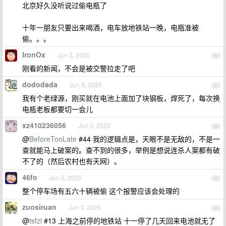
北京好久没听说过偷电瓶了
十年一朋友只要出来喝酒，电车放地铁站一晚，电瓶准被
偷。。。
IronOx
Jun 3, 2025
60
刚看的新闻，不会是被交警拉走了吧
dododada
Jun 3, 2025
61
我有个老绿源，刚买就在电池上面加了块钢板，焊死了，每次换
电瓶老板都要切一会儿
xz410236056
Jun 3, 2025
62
@
BeforeTooLate
#44 我的逻辑点是，天眼不是无敌的，不是一
查就能马上破案的。查不到的很多，举例是想说连杀人案都有破
不了的（然后农村也有天网）。
46fo
Jun 3, 2025
63
整个停车场有五六十辆被偷 这个报警应该会处理的
zuosiruan
Jun 3, 2025
64
@
tsfzl
#13 上海之前停的地铁站 十一停了几天回来电池就无了