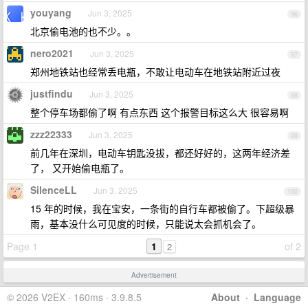
youyang
Jun 3, 2025
96
北京偷电池的也不少。。
nero2021
Jun 3, 2025
97
郑州地铁站也经常丢电瓶，不敢让电动车在地铁站附近过夜
justfindu
Jun 3, 2025
98
整个停车场都偷了啊 有点东西 这个报警目标这么大 很容易啊
zzz22333
Jun 3, 2025
99
前几年在深圳，电动车钥匙没拔，都还好好的，这两年经济差
了， 又开始偷电瓶了。
SilenceLL
Jun 3, 2025
100
15 年的时候，我在宝安，一条街的自行车都被偷了。下超级暴
雨，基本没什么可见度的时候，只能说太会抓机会了。
Page 1
1
of 2
2
Advertisement
© 2026 V2EX · 160ms · 3.9.8.5
About
·
Language