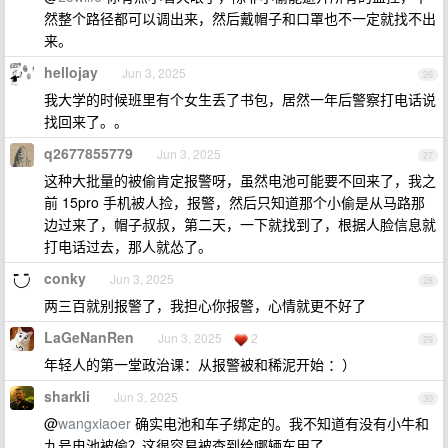
然整个路径都可以调出来，然后戴帽子和口罩也不一定就找不出
来。
hellojay
Jun 3, 2025
26
我大学的时候班里有个女生丢了书包，居然一年后警察打电话说
找回来了。。
q2677855779
Jun 3, 2025
27
这种大批量的被偷肯定报警呀，虽然电池可能要不回来了，我之
前 15pro 手机被人捡，报警，然后只知道那个小偷是从马路那
边过来了，帽子叔叔，第二天，一下就找到了，根据人脸信息就
打电话过去，那人就怂了。
conky
Jun 3, 2025
28
两三百就别报警了，我担心你报警，心情就更不好了
LaGeNanRen
Jun 3, 2025
2
29
年轻人的第一堂政治课：从报警被和稀泥开始 ：）
sharkli
Jun 3, 2025
30
@
wangxiaoer
确实电池和车子绑定的。我不知道有没有小牛和
九号电池被偷？这很容易被查到给哪辆车用了。