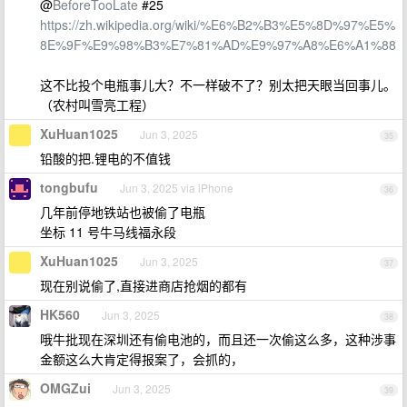
@
BeforeTooLate
#25
https://zh.wikipedia.org/wiki/%E6%B2%B3%E5%8D%97%E5%
8E%9F%E9%98%B3%E7%81%AD%E9%97%A8%E6%A1%88
这不比投个电瓶事儿大？不一样破不了？别太把天眼当回事儿。
（农村叫雪亮工程）
XuHuan1025
Jun 3, 2025
35
铅酸的把.锂电的不值钱
tongbufu
Jun 3, 2025 via iPhone
36
几年前停地铁站也被偷了电瓶
坐标 11 号牛马线福永段
XuHuan1025
Jun 3, 2025
37
现在别说偷了,直接进商店抢烟的都有
HK560
Jun 3, 2025
38
哦牛批现在深圳还有偷电池的，而且还一次偷这么多，这种涉事
金额这么大肯定得报案了，会抓的，
OMGZui
Jun 3, 2025
39