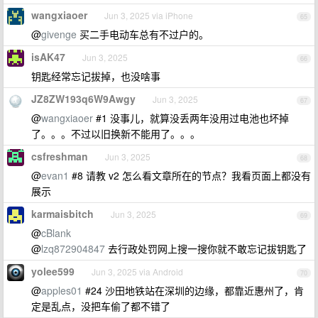
wangxiaoer
Jun 3, 2025 via iPhone
65
@
givenge
买二手电动车总有不过户的。
isAK47
Jun 3, 2025
66
钥匙经常忘记拔掉，也没啥事
JZ8ZW193q6W9Awgy
Jun 3, 2025
67
@
wangxiaoer
#1 没事儿，就算没丢两年没用过电池也坏掉
了。。。不过以旧换新不能用了。。。
csfreshman
Jun 3, 2025
68
@
evan1
#8 请教 v2 怎么看文章所在的节点？我看页面上都没有
展示
karmaisbitch
Jun 3, 2025
69
@
cBlank
@
lzq872904847
去行政处罚网上搜一搜你就不敢忘记拔钥匙了
yolee599
Jun 3, 2025 via Android
70
@
apples01
#24 沙田地铁站在深圳的边缘，都靠近惠州了，肯
定是乱点，没把车偷了都不错了