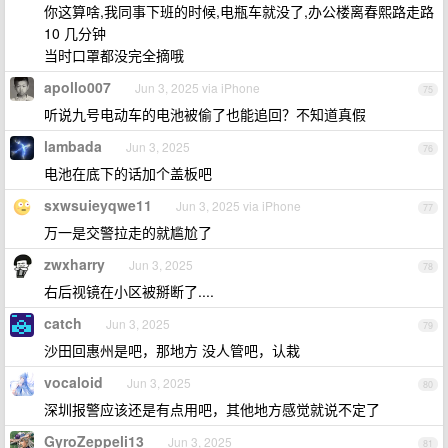
你这算啥,我同事下班的时候,电瓶车就没了,办公楼离春熙路走路
10 几分钟
当时口罩都没完全摘哦
apollo007
Jun 3, 2025 via iPhone
75
听说九号电动车的电池被偷了也能追回？不知道真假
lambada
Jun 3, 2025
76
电池在底下的话加个盖板吧
sxwsuieyqwe11
Jun 3, 2025 via iPhone
77
万一是交警拉走的就尴尬了
zwxharry
Jun 3, 2025
78
右后视镜在小区被掰断了....
catch
Jun 3, 2025
79
沙田回惠州是吧，那地方 没人管吧，认栽
vocaloid
Jun 3, 2025
80
深圳报警应该还是有点用吧，其他地方感觉就说不定了
GyroZeppeli13
Jun 3, 2025
81