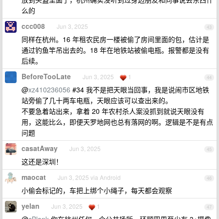
么的
ccc008
Jun 3, 2025
43
同样在杭州。16 年租农民房一楼被偷了房间里面的包，估计是
通过钓鱼竿吊出去的。18 年在地铁站被偷电瓶。报警都是没有
后续。
BeforeTooLate
Jun 3, 2025
1
44
@
xz410236056
#34 我不是把天眼当回事，我是说闹市区地铁
站旁偷了几十两车电瓶，天眼应该可以查出来的。
不要急着站出来，拿着 20 年农村杀人案没抓到就说天眼没有
用，这能比么，即便天罗地网也总有落网的啊。逻辑是不是有点
问题
casatAway
Jun 3, 2025
45
这还是深圳！
maocat
Jun 3, 2025 via Android
46
小偷会标记的，车把上绑个小绳子，每天都会观察
yelan
Jun 3, 2025
1
47