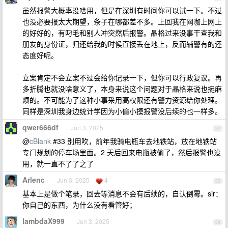
虽然报警大概率没啥用，但是在深圳有时间你可以试一下。不过
也没必要报太大期望，条子在哪都差不多。上回我在网咖上网上
的好好的，有叼毛和别人冲突然后报警。晶格过来没事干查我和
朋友的身份证，归还给我的时候直接丢在地上，反而辅警有的还
态度好呢。
立案肯定不会立案不过会给你记录一下，但你可以行政复议。再
多折腾也就没啥意义了，本身来说这个问题对于晶格来说也挺麻
烦的。不可能为了这种小事采用高权限还有警力资源给你处理。
同样是深圳我身边统计学因为小偷小摸报警没后续的也一样多。
qwer666df
Jun 3, 2025
82
@
cBlank
#33 别用吹，前年我骑电瓶车去地铁站，放在地铁站
专门规划的停车场里面。2 天后回来电瓶被偷了，然后报警也没
用，就一直不了了之了
Arlenc
Jun 3, 2025
4
83
基本上是做个笔录，回去等消息不会有后续的，自认倒霉。sir：
你自己的东西，为什么没有看管好；
lambdaX999
Jun 3, 2025
84