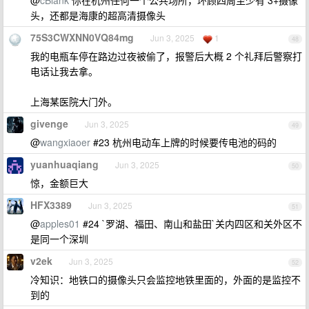
@
cBlank
你在杭州任何一个公共场所，环顾四周至少有 3+摄像
头，还都是海康的超高清摄像头
75S3CWXNN0VQ84mg
Jun 3, 2025
1
48
我的电瓶车停在路边过夜被偷了，报警后大概 2 个礼拜后警察打
电话让我去拿。
上海某医院大门外。
givenge
Jun 3, 2025
49
@
wangxiaoer
#23 杭州电动车上牌的时候要传电池的码的
yuanhuaqiang
Jun 3, 2025
50
惊，金额巨大
HFX3389
Jun 3, 2025
51
@
apples01
#24 `罗湖、福田、南山和盐田`关内四区和关外区不
是同一个深圳
v2ek
Jun 3, 2025
52
冷知识：地铁口的摄像头只会监控地铁里面的，外面的是监控不
到的