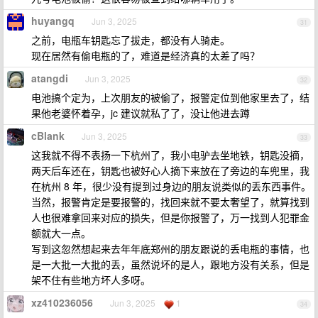
huyangq
Jun 3, 2025
31
之前，电瓶车钥匙忘了拔走，都没有人骑走。
现在居然有偷电瓶的了，难道是经济真的太差了吗？
atangdi
Jun 3, 2025
32
电池搞个定为，上次朋友的被偷了，报警定位到他家里去了，结
果他老婆怀着孕，jc 建议就私了了，没让他进去蹲
cBlank
Jun 3, 2025
33
这我就不得不表扬一下杭州了，我小电驴去坐地铁，钥匙没摘，
两天后车还在，钥匙也被好心人摘下来放在了旁边的车兜里，我
在杭州 8 年，很少没有提到过身边的朋友说类似的丢东西事件。
当然，报警肯定是要报警的，找回来就不要太奢望了，就算找到
人也很难拿回来对应的损失，但是你报警了，万一找到人犯罪金
额就大一点。
写到这忽然想起来去年年底郑州的朋友跟说的丢电瓶的事情，也
是一大批一大批的丢，虽然说坏的是人，跟地方没有关系，但是
架不住有些地方坏人多呀。
xz410236056
Jun 3, 2025
1
34