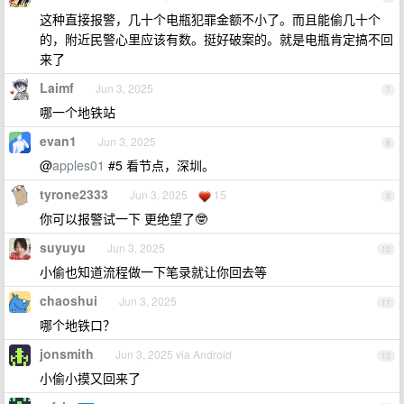
这种直接报警，几十个电瓶犯罪金额不小了。而且能偷几十个
的，附近民警心里应该有数。挺好破案的。就是电瓶肯定搞不回
来了
Laimf
Jun 3, 2025
7
哪一个地铁站
evan1
Jun 3, 2025
8
@
apples01
#5 看节点，深圳。
tyrone2333
Jun 3, 2025
15
9
你可以报警试一下 更绝望了🤓
suyuyu
Jun 3, 2025
10
小偷也知道流程做一下笔录就让你回去等
chaoshui
Jun 3, 2025
11
哪个地铁口？
jonsmith
Jun 3, 2025 via Android
12
小偷小摸又回来了