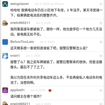
wangxiaoer
Jun 3, 2025 via iPhone
1
哈哈哈 我俩电动车仍在小区地下车库，2 年没开，某天寻思骑一
下，结果俩套电池丢的整整齐齐。
erwin985211
Jun 3, 2025
2
我同事直接车都被偷了，跟你一样，他也是停在一个地方几天没
动。偷电瓶无处不在。
BeforeTooLate
Jun 3, 2025
3
这天眼系统一查就知道谁偷了吧，报警后警察怎么说？
evan1
Jun 3, 2025
4
报警了么？我之前车牌被偷了，报警后警察来的很快，但是没摄
像头。最后不了了之了。
我以为现在关外的共享电动车这么多，不会再偷私人电动车的电
池了。没想到啊。
apples01
Jun 3, 2025
1
5
请问楼主在哪个城市？
erwin985211
Jun 3, 2025
6