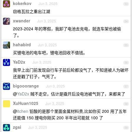
kokerkov
Jun 3, 2025
53
窃格瓦拉之重出江湖
xwander
Jun 3, 2025
54
2023-2024 年的寒假，我卸了电池去充电，就连车架也被偷
了。
hahabird
Jun 3, 2025
55
买锂电池的电车吧，锂电池回收不值钱。
YaD2x
Jun 3, 2025
56
我早上出门前发现自行车子前后轮都没气了，不知道被人为破坏
还是戳了钉子，气死了。
bigooorange
Jun 3, 2025
57
@
YaD2x
贼不走空，估计是撬开后没电池被气到了，来都来了
XuHuan1025
Jun 3, 2025
58
@
itchen
铅酸的是那个里面金属材料贵,比如你买 200 用了五年
还能值 150.锂电你刚买 200 半年出可能就 100 了
zgsi
Jun 3, 2025
59