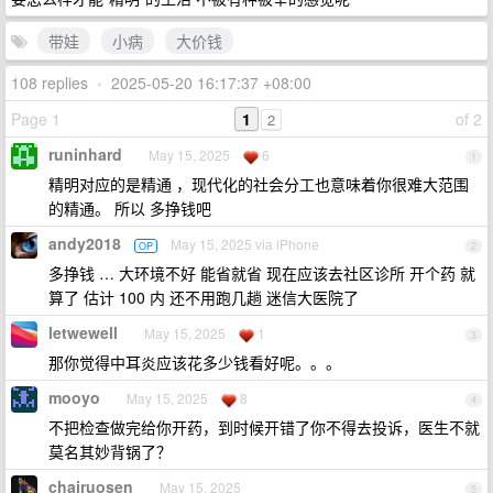
带娃
小病
大价钱
108 replies
•
2025-05-20 16:17:37 +08:00
Page 1
1
of 2
2
runinhard
May 15, 2025
6
1
精明对应的是精通 ，现代化的社会分工也意味着你很难大范围
的精通。 所以 多挣钱吧
andy2018
May 15, 2025 via iPhone
OP
2
多挣钱 … 大环境不好 能省就省 现在应该去社区诊所 开个药 就
算了 估计 100 内 还不用跑几趟 迷信大医院了
letwewell
May 15, 2025
1
3
那你觉得中耳炎应该花多少钱看好呢。。。
mooyo
May 15, 2025
8
4
不把检查做完给你开药，到时候开错了你不得去投诉，医生不就
莫名其妙背锅了？
chairuosen
May 15, 2025
5