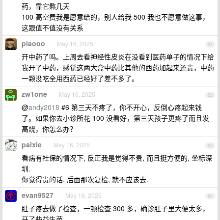
药，靠它熬几天
100 高空费我是愿意给的，别人给我 500 我也不愿意做这事，
这跟值不值没有关系
piaooo
May 16, 2025
81
开中药了吗。上周去看神经性皮炎在没看到医药单子的情况下给
我开了中药，感觉这两大盒中药比其他的西药加起来还贵，中药
一颗没吃全用西药已经好了差不多了。
zw1one
May 16, 2025
82
@
andy2018
#6 第三天不疼了，你不开心，反倒心疼起来钱
了。如果你去小诊所花 100 没看好，第三天孩子更疼了而且发
高烧，你怎么办？
palxie
May 16, 2025
83
看病有社保的情况下, 反正我是觉得不贵, 而且挺方便的, 坐标深
圳.
你觉得贵的话, 后面那次复检, 就不应该去.
evan9527
May 16, 2025
84
肚子疼去做了检查，一顿检查 300 多，确诊肚子里大便太多，
开了些益生菌。