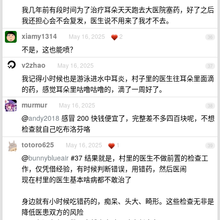
我几年前有段时间为了治疗耳朵天天跑去大医院塞药，好了之后
我还担心会不会复发，医生说不用来了我才不去。
xiamy1314
May 16, 2025
2
36
不是，这也能喷？
v2zhao
May 16, 2025
37
我记得小时候也是游泳进水中耳炎，村子里的医生往耳朵里面滴
的药，感觉耳朵里咕噜咕噜的，滴了一周好了。
murmur
May 16, 2025
38
@
andy2018
感冒 200 快钱便宜了，完整差不多四百块呢，不想
检查就自己吃布洛芬咯
totoro625
May 16, 2025
1
39
@
bunnyblueair
#37 结果就是，村里的医生不做前置的检查工
作，仅凭借经验，有时候判断错误，用错药，然后医闹
现在村里的医生基本啥病都不敢治了
身边就有小时候吃错药的，痴呆、头大、畸形。这些检查无非是
降低医患双方的风险