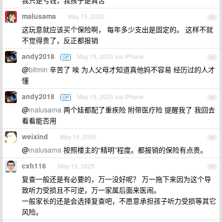
我只是亏钱，我孩子是真苦
malusama
May 15, 2025
13
这玩意就应该买个保险啊， 每年多少支出是固定的。 这样不就
不觉得贵了，反正都报销
andy2018
May 15, 2025 via iPhone
OP
14
@
bitmin
辛苦了 唉 为人父母才知道真他妈不容易 经历过的人才
懂
andy2018
May 15, 2025 via iPhone
OP
15
@
malusama
两个娃都配了重疾险 附带医疗险 提醒我了 我回去
看看能否用
weixind
May 15, 2025
16
@
malusama
按照楼主的“精明”程度。都报销的保险有点贵。
cxh116
May 15, 2025
17
复查一般还是有必要的，万一没好呢？ 万一拖下来因为这个导
致听力受损且不可逆，万一家属后面来医闹。
一般家长的还是会选择复查吧，不愿意承担孩子听力受损等其它
风险。