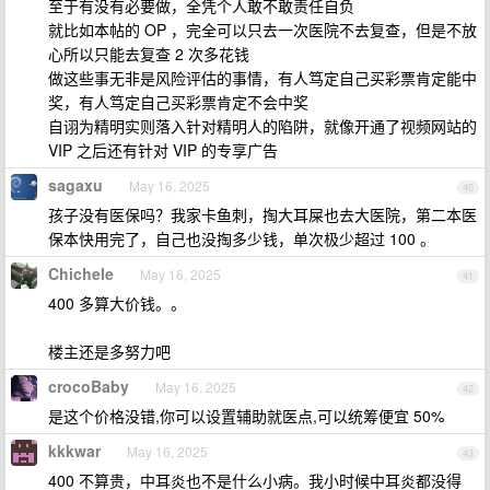
至于有没有必要做，全凭个人敢不敢责任自负
就比如本帖的 OP ，完全可以只去一次医院不去复查，但是不放
心所以只能去复查 2 次多花钱
做这些事无非是风险评估的事情，有人笃定自己买彩票肯定能中
奖，有人笃定自己买彩票肯定不会中奖
自诩为精明实则落入针对精明人的陷阱，就像开通了视频网站的
VIP 之后还有针对 VIP 的专享广告
sagaxu
May 16, 2025
40
孩子没有医保吗？我家卡鱼刺，掏大耳屎也去大医院，第二本医
保本快用完了，自己也没掏多少钱，单次极少超过 100 。
Chichele
May 16, 2025
41
400 多算大价钱。。
楼主还是多努力吧
crocoBaby
May 16, 2025
42
是这个价格没错,你可以设置辅助就医点,可以统筹便宜 50%
kkkwar
May 16, 2025
43
400 不算贵，中耳炎也不是什么小病。我小时候中耳炎都没得