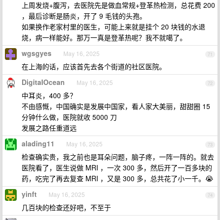
上周发烧+腹泻，去医院先是做血常规+登革热检测，总花费 200
，最后诊断是肠炎，开了 9 毛钱的头孢。
如果换作老家村里的医生，可能上来就是挂个 20 块钱的水退
烧，病一样能好。那万一真是登革热呢？我不就噶了。
wgsgyes
May 16, 2025
71
在上海的话，应该首先去各个街道的社区医院。
DigitaIOcean
May 16, 2025
72
中耳炎，400 多？
不由感慨，中国确实是发展中国家，看人家大美丽，甜甜圈 15
分钟什么做，医院就收 5000 刀
发展之路任重道远
alading11
May 16, 2025
73
检查确实贵，我之前也是耳朵问题，脑子疼，一阵一阵的。就去
医院看了，医生说做 MRI ，一次 300 多，然后开了一百多块的
药，吃完了再去复查 MRI ，又是 300 多，总共花了小一千。😭
yinft
May 16, 2025
74
几百块的检查还好吧，不至于