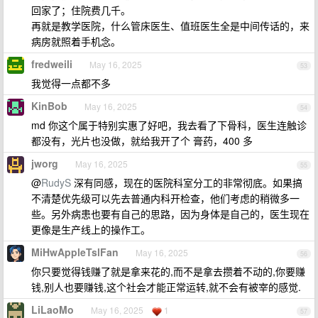
回家了；住院费几千。
再就是教学医院，什么管床医生、值班医生全是中间传话的，来
病房就照着手机念。
fredweili
May 16, 2025
53
我觉得一点都不多
KinBob
May 16, 2025
54
md 你这个属于特别实惠了好吧，我去看了下骨科，医生连触诊
都没有，光片也没做，就给我开了个 膏药，400 多
jworg
May 16, 2025
55
@
RudyS
深有同感，现在的医院科室分工的非常彻底。如果搞
不清楚优先级可以先去普通内科开检查，他们考虑的稍微多一
些。另外病患也要有自己的思路，因为身体是自己的，医生现在
更像是生产线上的操作工。
MiHwAppleTslFan
May 16, 2025
56
你只要觉得钱赚了就是拿来花的,而不是拿去攒着不动的,你要赚
钱,别人也要赚钱,这个社会才能正常运转,就不会有被宰的感觉.
LiLaoMo
May 16, 2025
1
57