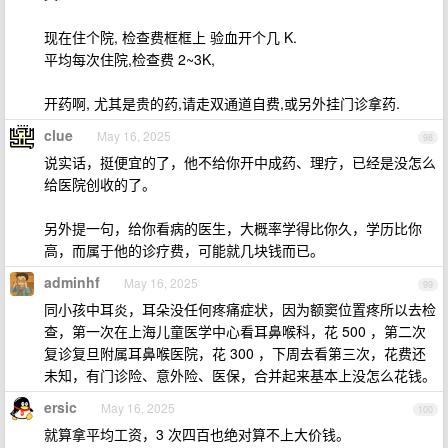
现在住个院, 检查费框框上 验血开个几 K.
平均每次住院,检查费 2~3K,
开药啊, 尤其是贵的药,请走双通道自费,或另外挂门诊拿药.
clue
May 16, 2025
98
说实话，挺便宜的了，他不给你开中成药、理疗，已经是没怎么
给医院创收的了。
另外提一句，给你看病的医生，大概率学得比你久，学历比你
高，而属于他的诊疗费，可能就几块钱而已。
adminhf
May 16, 2025
99
同小孩中耳炎，耳朵没任何疼痛症状，因为额窦位置疼所以去检
查，第一次在上海儿童医学中心看耳鼻喉科，花 500 ，第二次
复诊复旦附属耳鼻喉医院，花 300 ，下周去看第三次，花费还
未知，有门诊险、意外险、医保，合并起来基本上没怎么花钱。
ersic
May 16, 2025
100
就算拿平均工资，3 次四百也绝对算不上大价钱。