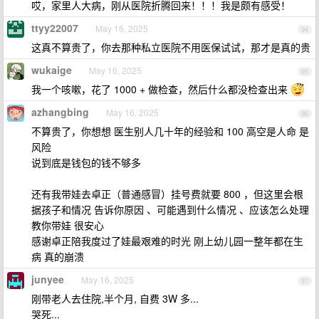
哎，家里人大病，刚从医院折腾回来！！！我是颇有感受！
ttyy22007
May 16, 2025
94
这真不算贵了，你去那种私立医院不用医保试试，那才是真的贵
wukaige
May 16, 2025
95
我一个咳嗽，花了 1000 + 做检查，然后什么都没检查出来
azhangbing
May 16, 2025
96
不算贵了，你想想 医生别人几十年的经验和 100 高空是人命 是
风险
说到底是钱包的钱不够多
还有我带娃去卓正（普通感冒）挂号费就要 800 ，但这里会根
据孩子和情况 告诉你原因 、可能遇到什么情况 、应该怎么处理
教你带娃 很安心
感谢卓正陪我度过了娃最艰难的时光 刚上幼儿园一整年都在生
病 真的崩溃
junyee
May 16, 2025
97
刚带老人去住院,半个月, 自费 3W 多...
哭死...