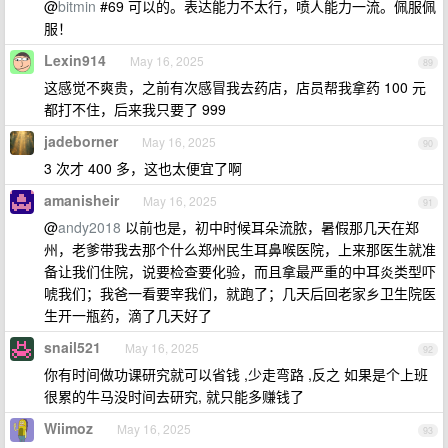
@
bitmin
#69 可以的。表达能力不太行，喷人能力一流。佩服佩
服！
Lexin914
May 16, 2025
89
这感觉不爽贵，之前有次感冒我去药店，店员帮我拿药 100 元
都打不住，后来我只要了 999
jadeborner
May 16, 2025
90
3 次才 400 多，这也太便宜了啊
amanisheir
May 16, 2025
91
@
andy2018
以前也是，初中时候耳朵流脓，暑假那几天在郑
州，老爹带我去那个什么郑州民生耳鼻喉医院，上来那医生就准
备让我们住院，说要检查要化验，而且拿最严重的中耳炎类型吓
唬我们；我爸一看要宰我们，就跑了；几天后回老家乡卫生院医
生开一瓶药，滴了几天好了
snail521
May 16, 2025
92
你有时间做功课研究就可以省钱 ,少走弯路 ,反之 如果是个上班
很累的牛马没时间去研究, 就只能多赚钱了
Wiimoz
May 16, 2025
93