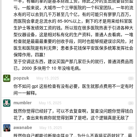
一半，有编的拿的是基本财政工资，除此之外的支出就要自负盈
亏。一般来说，大城市一个三甲医院的一个科室团队，一年的流
水有的可以去到几千万甚至几个亿，有的可能只有寥寥几百万，
而医院会拿走总流水的 85-90%以上，剩下的才是用来给科室医
生护士等发绩效工资的钱。所以现在很多医院热衷于引进各种大
型仪器设备，这是相对私有化的生产资料，普通人去看病，一堆
检查就是最最最重要的创收手段，同时也能够规避误诊风险，对
医生和医院是有利无弊；患者多花钱保平安医保多统筹发挥社会
保障作用，四赢！
至于空调这东西，建议买国产那几家巨头的就行，普通消费品而
已，2000 多块用个 10 年没啥毛病。
popzuk
May 15, 2025
23
你不如问 gpt 这些检查有没有必要，医生就那点费用不一定有时
间一一解释。
mumbler
May 15, 2025
24
既然你觉得已经好了，可以不去复查啊，复查没问题你觉得钱白
花了，查出来有病你就觉得划算了是吧，这个逻辑真是无敌了
awanabe
May 15, 2025
25
既然你自己都能诊断是中耳炎了...为什么不直接买药就好了...最