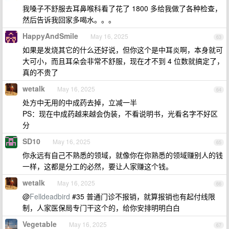
我嗓子不舒服去耳鼻喉科看了花了 1800 多给我做了各种检查，
然后告诉我回家多喝水。。。
HappyAndSmile
May 16, 2025
63
如果是发烧其它的什么还好说，但你这个是中耳炎啊，本身就可
大可小，而且耳朵会非常不舒服，现在才不到 4 位数就搞定了，
真的不贵了
wetalk
May 16, 2025
64
处方中无用的中成药去掉，立减一半
PS：现在中成药越来越会伪装，不看说明书，光看名字不好区
分
SD10
May 16, 2025
65
你永远有自己不熟悉的领域，就像你在你熟悉的领域赚别人的钱
一样，这都是分工的必然，要让人家赚这个钱。
wetalk
May 16, 2025
66
@
Felldeadbird
#35 普通门诊不报销，就算报销也有起付线限
制，人家医保局专门干这个的，给你安排明明白白
Vegetable
May 16, 2025
67