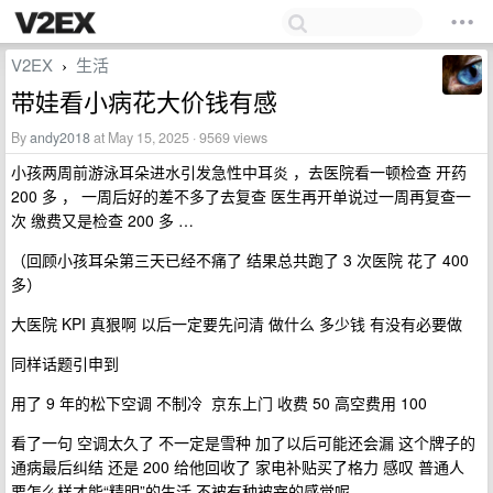
V2EX
生活
›
带娃看小病花大价钱有感
By
andy2018
at May 15, 2025 · 9569 views
小孩两周前游泳耳朵进水引发急性中耳炎 ，去医院看一顿检查 开药
200 多 ， 一周后好的差不多了去复查 医生再开单说过一周再复查一
次 缴费又是检查 200 多 …
（回顾小孩耳朵第三天已经不痛了 结果总共跑了 3 次医院 花了 400
多）
大医院 KPI 真狠啊 以后一定要先问清 做什么 多少钱 有没有必要做
同样话题引申到
用了 9 年的松下空调 不制冷 京东上门 收费 50 高空费用 100
看了一句 空调太久了 不一定是雪种 加了以后可能还会漏 这个牌子的
通病最后纠结 还是 200 给他回收了 家电补贴买了格力 感叹 普通人
要怎么样才能“精明”的生活 不被有种被宰的感觉呢