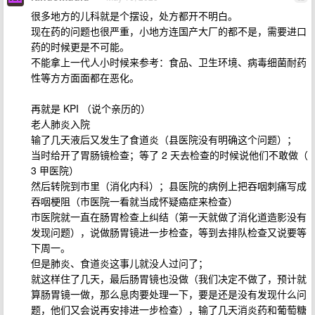
很多地方的儿科就是个摆设，处方都开不明白。
现在药的问题也很严重，小地方连国产大厂的都不是，需要进口
药的时候更是不可能。
不能拿上一代人小时候来参考：食品、卫生环境、病毒细菌耐药
性等方方面面都在恶化。
再就是 KPI （说个亲历的）
老人肺炎入院
输了几天液后又发生了食道炎（县医院没有明确这个问题）；
当时给开了胃肠镜检查；等了 2 天去检查的时候说他们不敢做（
3 甲医院）
然后转院到市里（消化内科）；县医院的病例上把吞咽刺痛写成
吞咽梗阻（市医院一看就当成怀疑癌症来检查）
市医院就一直在肠胃检查上纠结（第一天就做了消化道造影没有
发现问题），说做肠胃镜进一步检查，等到去排队检查又说要等
下周一。
但是肺炎、食道炎这事儿就没人过问了；
就这样住了几天，最后肠胃镜也没做（我们决定不做了，预计就
算肠胃镜一做，那么息肉要处理一下，要是还是没有发现什么问
题，他们又会说再安排进一步检查），输了几天消炎药和葡萄糖