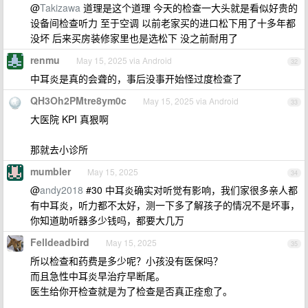
@
Takizawa
道理是这个道理 今天的检查一大头就是看似好贵的
设备间检查听力 至于空调 以前老家买的进口松下用了十多年都
没坏 后来买房装修家里也是选松下 没之前耐用了
renmu
May 15, 2025 via Android
32
中耳炎是真的会聋的，事后没事开始怪过度检查了
QH3Oh2PMtre8ym0c
May 15, 2025 via Android
33
大医院 KPI 真狠啊
那就去小诊所
mumbler
May 15, 2025
34
@
andy2018
#30 中耳炎确实对听觉有影响，我们家很多亲人都
有中耳炎，听力都不太好，测一下多了解孩子的情况不是坏事，
你知道助听器多少钱吗，都要大几万
Felldeadbird
May 15, 2025
35
所以检查和药费是多少呢？小孩没有医保吗？
而且急性中耳炎早治疗早断尾。
医生给你开检查就是为了检查是否真正痊愈了。