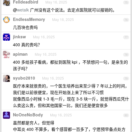
Felldeadbird
May 16, 2025
75
@
wetalk
广州没有这个说法。去定点医院就可以报销的。
EndlessMemory
May 16, 2025
76
几百块也贵吗
jinksw
May 16, 2025
77
400 真的贵吗？
apiman
May 16, 2025
78
400 多给孩子看病，都扯到医院 kpi ，不禁想问一句，是亲生的
孩子吗？
syubo2810
May 16, 2025
79
医疗本来就很贵的，一个医生培养出来至少得 7 年以上的时间，
我们是以前很便宜，现在开始涨上来了所以不习惯
就像西瓜小时候 1-3 毛一斤，现在 3-5 块一斤，就觉得西瓜凭什
么卖这么贵，但和其他国家一比，我们还是便宜很多
NoOneNoBody
May 16, 2025
80
虽然都是穷人，但觉得
中耳炎 400 不算多，看个感冒都一百多了，宁愿预早备点处方