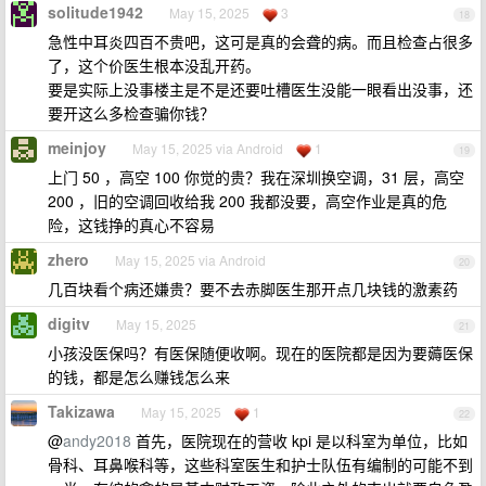
solitude1942
May 15, 2025
3
18
急性中耳炎四百不贵吧，这可是真的会聋的病。而且检查占很多
了，这个价医生根本没乱开药。
要是实际上没事楼主是不是还要吐槽医生没能一眼看出没事，还
要开这么多检查骗你钱？
meinjoy
May 15, 2025 via Android
1
19
上门 50 ，高空 100 你觉的贵？我在深圳换空调，31 层，高空
200 ，旧的空调回收给我 200 我都没要，高空作业是真的危
险，这钱挣的真心不容易
zhero
May 15, 2025 via Android
20
几百块看个病还嫌贵？要不去赤脚医生那开点几块钱的激素药
digitv
May 15, 2025
21
小孩没医保吗？有医保随便收啊。现在的医院都是因为要薅医保
的钱，都是怎么赚钱怎么来
Takizawa
May 15, 2025
1
22
@
andy2018
首先，医院现在的营收 kpi 是以科室为单位，比如
骨科、耳鼻喉科等，这些科室医生和护士队伍有编制的可能不到