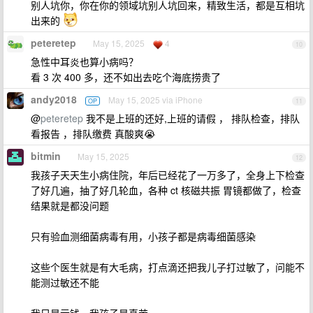
别人坑你，你在你的领域坑别人坑回来，精致生活，都是互相坑
出来的
peteretep
May 15, 2025
4
10
急性中耳炎也算小病吗？
看 3 次 400 多，还不如出去吃个海底捞贵了
andy2018
May 15, 2025 via iPhone
OP
11
@
peteretep
我不是上班的还好,上班的请假 ， 排队检查，排队
看报告 ，排队缴费 真酸爽😭
bitmin
May 15, 2025
12
我孩子天天生小病住院，年后已经花了一万多了，全身上下检查
了好几遍，抽了好几轮血，各种 ct 核磁共振 胃镜都做了，检查
结果就是都没问题
只有验血测细菌病毒有用，小孩子都是病毒细菌感染
这些个医生就是有大毛病，打点滴还把我儿子打过敏了，问能不
能测过敏还不能