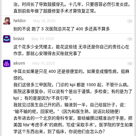
治，时间长了导致鼓膜穿孔。十几年，只要感冒必然引发炎症。
直到前些年做了鼓膜修复手术才算恢复正常。
lwldcr
May 16, 2025
44
别的不说 跑了 3 次医院总共花了 400 多还真不算多
brazz
May 16, 2025
45
这个花多少全凭楼主，能花这些钱 无非还是你自己的责任心在
作祟，那就心安理得去买账就完事了
akorn
May 16, 2025
46
中耳炎如果是只花 400 还是很便宜的。如果变成慢性病，挺麻
烦的。
我们这很多三甲医院，门诊的 kpi 都是 1000 起，不管什么病。
医院这事很复杂，可以说有个是出于谨慎，多检查；有的是为了
kpi ；有的是是因为“不良引导”。
我就见过医生自己开的药，输液到一半，自己给拔针子，说：
“输不输的呢，回家吧。”（因为和医生熟，说话比较随便）
去年进去的一个北京的骨科专家，曾经编撰过精准治疗手册，把
美国 fda“考虑手术”的病例，写成“采取手术”。医学院的学生如果
学这个东西出来，到了临床，你说他们会怎么办？