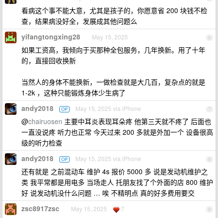
看病这个事不能大意，尤其是孩子的，你愿意省 200 块钱不检
查，结果病没好全，发展成其他问题么
yifangtongxing28
May 15, 2025
6
如果工资高，我倾向于买那种全包服务，几年换新。用了十年
的，直接回收换新
当然人的身体不能换新，一做检查就是大几百，复杂点的就是
1-2k ，这种只能锻炼身体少生病了
andy2018
May 15, 2025 via iPhone
OP
7
@
chairuosen
主要中耳炎表现耳朵疼 他第三天就不疼了 后面也
一直没说疼 听力也正常 今天过来 200 多就是外加一个 设备很高
级的听力检查
andy2018
May 15, 2025 via iPhone
OP
8
还有就是 之前混动车 维护 4s 报价 5000 多 说是发动机维护之
类 我平常都是用电多 当场走人 托朋友找了个外面的店 800 维护
好 说发动机没什么问题 … 唉 不精明点 真的好多费用要交
zsc8917zsc
May 15, 2025
7
9