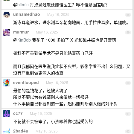
@
bitmin
打点滴过敏还能怪医生？咋不怪基因差呢？
unnamedhao
May 16, 2025
58
游泳耳道进水，进水测耳朵朝向地面，用手拉住耳廓，单腿跳。
murmur
May 16, 2025
59
@
KinBob
我花了 1000 多拍了 X 光和磁共振也是开膏药
骨科不严重到做手术不是只能贴膏药自己好
而且我郁闷在医生说我症状不典型，影像学看不出什么问题，又
没有严重到做更深入的检查
eventlooped
May 16, 2025
60
最怕的是钱花了，还被人坑了
所以不要以为有钱请别人来做就一切都好
什么事情自己都要知道一些，起码能判断别人做的对不对
cc77
May 16, 2025
61
不花就不会被宰了，小孩跟着你也挺受苦的
2bad4u
May 16, 2025
62