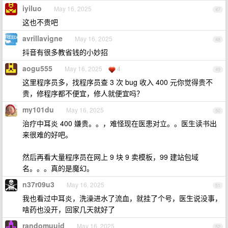
iyiluo
May 16, 2025
47
这也不贵吧
avrillavigne
May 16, 2025
48
抖音有很多教省钱的小妙招
aogu555
May 16, 2025
4
49
这里程序员多，找程序员查 3 次 bug 收入 400 元你觉得贵不
贵，修程序都不便宜，修人就便宜吗？
my101du
May 16, 2025
50
治疗中耳炎 400 嫌贵。。，难怪现在医患对立。。医生读书出
来很难的好吧。
然后再看大量程序员在网上 9 块 9 卖模板，99 建站包域
名。。。真的是魔幻。
n37r09u3
May 16, 2025
51
我也看过中耳炎，洗澡进水了流血，就挂了个号，医生说没事，
啥药也没开，回家几天就好了
randomuuid
May 16, 2025
52