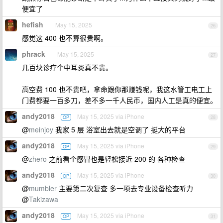
便宜了
hefish
May 15, 2025
26
感觉这 400 也不算很贵啊。
phrack
May 15, 2025
27
几百块诊疗个中耳炎真不贵。
高空费 100 也不贵吧，拿命跟你那赚钱呢，我这水管工电工上
门费都要一百多刀，差不多一千人民币，国内人工是真的便宜。
andy2018
May 15, 2025 via iPhone
OP
28
@
meinjoy
我家 5 层 浴室出去就是空调了 挺大的平台
andy2018
May 15, 2025 via iPhone
OP
29
@
zhero
之前看个感冒也是轻松接近 200 的 各种检查
andy2018
May 15, 2025 via iPhone
OP
30
@
mumbler
主要第二次复查 多一项去专业设备检查听力
@
Takizawa
andy2018
May 15, 2025 via iPhone
OP
31