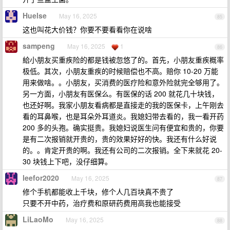
Huelse
May 16, 2025
85
这也叫花大价钱？你要不要看看你在说啥
sampeng
May 16, 2025
1
86
給小朋友买重疾险的都是钱被忽悠了的。首先，小朋友重疾概率
极低。其次，小朋友重疾的时候赔偿也不高。赔你 10-20 万能
用来做啥。。小朋友，买消费的医疗险和意外险就完全够用了。
另一方面，小朋友有医保么。有医保的话 200 就花几十块钱，
也还好啊。我家小朋友看病都是直接走的我的医保卡，上午刚去
看的耳鼻喉，也是耳朵外耳道炎。我媳妇带去看的，我一看开药
200 多的头孢。确实挺贵。我媳妇说医生问有便宜和贵的，你要
是有二次报销就开贵的，贵的效果好好的快。我还有什么好说
的。。肯定开贵的啊。我还有公司的二次报销。全下来就花 20-
30 块钱上下吧，没仔细算。
leefor2020
May 16, 2025
87
修个手机都能收上千块，修个人几百块真不贵了
只要不开中药，治疗费和原研药费用高我也能接受
LiLaoMo
May 16, 2025
88