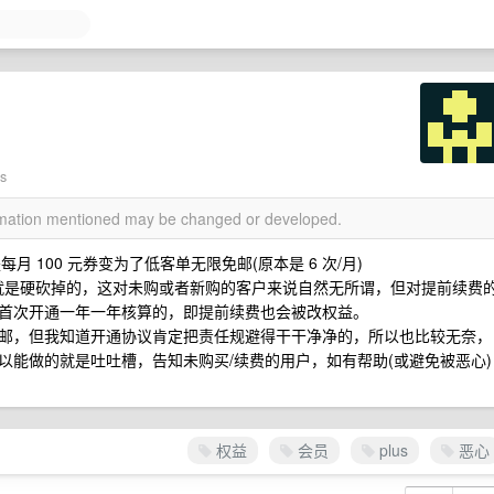
s
ormation mentioned may be changed or developed.
月 100 元券变为了低客单无限免邮(原本是 6 次/月)
 元券就是硬砍掉的，这对未购或者新购的客户来说自然无所谓，但对提前续费
首次开通一年一年核算的，即提前续费也会被改权益。
限免邮，但我知道开通协议肯定把责任规避得干干净净的，所以也比较无奈，
以能做的就是吐吐槽，告知未购买/续费的用户，如有帮助(或避免被恶心)
权益
会员
plus
恶心