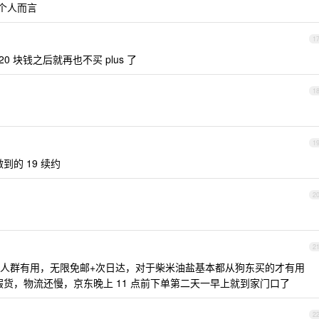
我个人而言
1
 20 块钱之后就再也不买 plus 了
1
1
到的 19 续约
2
2
件的人群有用，无限免邮+次日达，对于柴米油盐基本都从狗东买的才有用
假货，物流还慢，京东晚上 11 点前下单第二天一早上就到家门口了
2