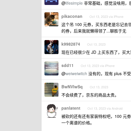
@
lifesimple
非常基础，感觉没啥用，
pikaconan
Oct 13, 2023 via iPhone
这个吊 100 元券，买东西老是忘记
的券，后来我就懒得领了...聊胜于无
k9982874
Oct 13, 2023
现在已经很少在 JD 上买东西了，买大家电
sdd11
Oct 13, 2023 via iPhone
@
weiweiwitch
没有的，现有 plus 
BwNVlwSq
Oct 13, 2023
不会续费了，京东的商品太贵。
panlatent
Oct 13, 2023 via Android
被砍的还有还有家装特权吧，100 
一个离谱的价格。