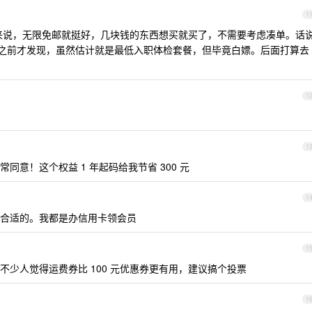
1
用户来说，无限免邮就挺好，几块钱的东西想买就买了，不需要考虑凑单。话
餐 我之前才发现，虽然估计就是最低入职体检套餐，但毕竟白嫖。后面打算去
1
1
常同意！这个权益 1 年起码给我节省 300 元
1
合适的。我都是办信用卡领会员
1
少人觉得运费券比 100 元优惠券更有用，建议搞个投票
1