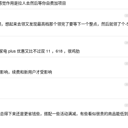
感觉作用是拉人去然后等你自费加项目
3
去领，想起来去领又发现最高档那个领完了要等下一个整点，然后就领了个-
3
 plus 优惠又比不过双 11 ，618 ，很鸡肋
3
不受影响，续费和新用户才受影响
3
3
元劵总得下来还是更省钱些，搭配一些活动满减，有些看似很贵的商品能低到