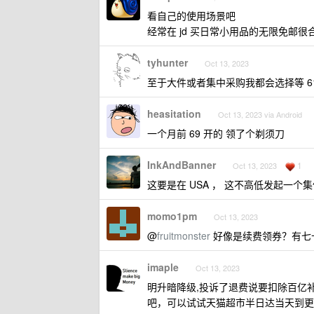
看自己的使用场景吧
经常在 jd 买日常小用品的无限免邮很
tyhunter
Oct 13, 2023
至于大件或者集中采购我都会选择等 618
heasitation
Oct 13, 2023 via Android
一个月前 69 开的 领了个剃须刀
InkAndBanner
1
Oct 13, 2023
这要是在 USA ， 这不高低发起一个集体诉讼？ 
momo1pm
Oct 13, 2023
@
fruitmonster
好像是续费领券？有七
imaple
Oct 13, 2023
明升暗降级,投诉了退费说要扣除百亿
吧，可以试试天猫超市半日达当天到更