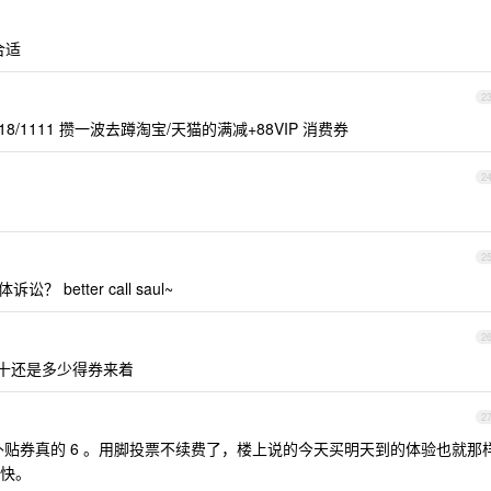
合适
2
/1111 攒一波去蹲淘宝/天猫的满减+88VIP 消费券
2
2
better call saul~
2
十还是多少得券来着
2
补贴券真的 6 。用脚投票不续费了，楼上说的今天买明天到的体验也就那
快。