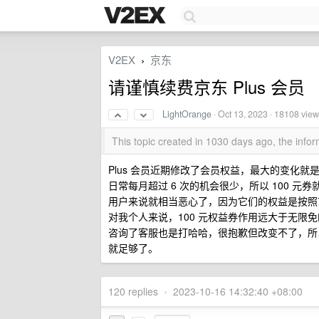
V2EX
京东
›
请谨慎续费京东 Plus 会员
LightOrange
·
Oct 13, 2023
· 18108 view
This topic created in 1030 days ago, the inf
Plus 会员近期修改了会员权益，最大的变化就是每
日常每月超过 6 次的机会很少，所以 100
用户来说就相当恶心了，因为它们的权益是按照
对我个人来说，100 元权益券作用远大于无
咨询了客服也是打哈哈，很抱歉但改变不了，所
就足够了。
120 replies
•
2023-10-16 14:32:40 +08:00