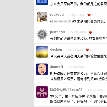
京东会员原价不值，我的都是之前爱奇艺
rockddd
2
Oct 13, 2023
@
weiweiwitch
#3 未到期的会员时长
justfindu
2
Oct 13, 2023
未到期的会员还是老权益, 只有新续费
decken
1
Oct 13, 2023
今天买今天或者明天到的体验就值回来
JamesR
Oct 13, 2023
明升暗降，还有有溯及力，不适合续费
以前很多人续费，是考虑到 Plus 会
I3tZ9NgHU44xmaA4
Oct 13, 2023
39 实付，换一号店 240 个鸡蛋，要
跟免费差不多了，还好吧，否则我是认