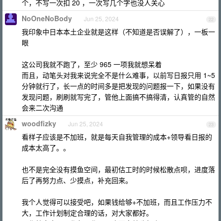
个，不写一次扣 20 ，一次写几个字也没人关心
NoOneNoBody
Jun 25, 2024
22
我印象中日本本土企业就是这样（不知道是否误解了），一板一
眼
这公司我就不跑了，至少 965 一项我就想呆着
而且，动笔头对我来说完全不是什么难事，以前写日报只用 1~5
分钟就行了，长一点的时间多是把发现的问题报一下，如果没有
发现问题，刷刷就写完了，管他上面搞不搞得清，认真管的自然
会来二次沟通
woodfizky
Jun 25, 2024
23
看样子应该是不加班，就是每天自我管理的成本+领导看日报的
成本太高了。。
也不是完全没有摸鱼空间，最初估工时的时候松散点呗，进度落
后了再努力点、少摸点，补充回来。
我个人觉得可以接受吧，如果钱给够+不加班，而且工作压力不
大，工作计划制定合理的话，对大家都好。