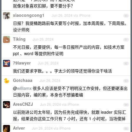
就像对象喜欢扣脚，要不要分手？
xiaocongcong1
Jun 26, 2024 via iPhone
90
日报？我提桶跑路前每天要写小时报，加本周周报，下周周报。
设计师岗
Tiking
Jun 26, 2024
91
不光日报，还要提供，每一条日报所产出的内容，如技术方案
ppt 、word 等提供附件证明
79lawyer
Jun 26, 2024
92
我们还要求字数。。。字太少的领导还觉得你没干啥活
Gotchaaa
Jun 26, 2024
93
@
williamx
很多人应该是受不了明明没工作安排，但还要硬凑出
日报内容，编的累，本身也不想骗着编
AresCNZJ
Jun 26, 2024 via iPhone
94
以前刚进公司太年轻，因为任务完成得快，就跟 leader 实际汇
报，结果说你这些工作只有 7 小时，还有 1 小时呢，当场傻掉
Ariver
Jun 26, 2024 via iPhone
95