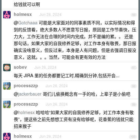
给钱就可以啊
holmesx
Jun 26, 2024
96
@
Gotchaaa
可能是大家面对的同事素质不同，以实际情况和得
到的反馈看，绝大多数人不愿意写日报，原因是工作节奏快，压
力大，工作无法在合理的时间内完成。并不是编的累。。 还是
那句话，如果大家的自我修养足够，对工作本身有敬畏，那日报
确实没啥意义，但反过来，本身是人有问题，但是去强调日报没
意义，这就。。。当然，可能会有更有效的方法
sobev
Jun 26, 2024
97
每天 JIRA 里的任务都要记工时,精确到分钟,包括开会...
processzzp
Jun 26, 2024
98
@
jackerbauer
哥们儿偷换概念有一手的哈，上辈子是小偷吧
processzzp
Jun 26, 2024
99
@
holmesx
哈哈哈“如果大家的自我修养足够，对工作本身有敬
畏”，提这些之前先想想工资有没有给够呢，花香蕉的钱就只能
招来猴子
holmesx
Jun 26, 2024
100