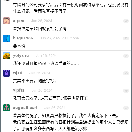
有段时间公司要求写。后面有一段时间我特意不写。也没发现有
什么问题。后面我直接不写了。
atpex
Jun 26, 2024
72
看描述是穿越回奴隶社会了吗
bugu1986
Jun 26, 2024 via iPhone
73
要本份
yolyzhu
Jun 26, 2024
74
我还见过日报必须下班以后写的……
wjxd
Jun 26, 2024
75
其实不重要。随便写写。
vipfts
Jun 26, 2024
76
我可太喜欢了, 走形式而已, 领导也是打工
augustheart
Jun 26, 2024
77
看具体情况了。如果真严格执行了，我个人肯定呆不下去。
我的职业生涯里面所有的日报计划最后连提出的那个人自己都烦
了。哪有那么多东西写，天天都是流水账