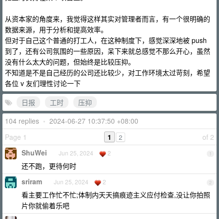
从资本家的角度来，我觉得这样其实对管理者而言，有一个很明确的
数据来源，用于分析和提高效率。
但对于自己这个普通的打工人，在这种制度下，感觉深深地被 push
到了，还有公司氛围的一些原因，呆下来就总感觉不那么开心，虽然
没有什么太大的问题，但始终是比较压抑。
不知道是不是自己经历的公司还比较少，对工作环境太过苛刻，希望
各位 v 友们理性讨论一下
日报
工时
压抑
104 replies
•
2024-06-27 10:37:50 +08:00
Page 1
1
of 2
2
ShuWei
Jun 25, 2024
2
1
还不跑，更待何时
sriram
Jun 25, 2024
2
2
看主要工作忙不忙;体制内天天搞痕迹主义应付检查,没让你拍照
片你就偷着乐吧