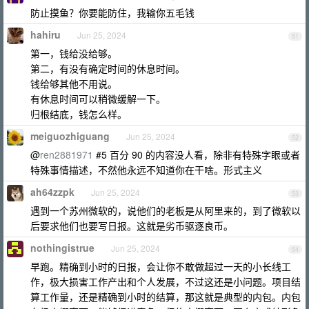
防止摸鱼？你要能防住，我输你五毛钱
hahiru
Jun 25, 2024
51
第一，钱给没给够。
第二，有没有确定时间的休息时间。
钱给够其他不用说。
有休息时间可以稍微缓解一下。
归根结底，钱怎么样。
meiguozhiguang
Jun 25, 2024
52
@
ren2881971
#5 百分 90 的内容没人看，除非有特殊字眼或者
特殊事情描述，不然他永远不知道你在干啥。形式主义
ah64zzpk
Jun 25, 2024
53
遇到一个苏州微软的，说他们的老板是从阿里来的，到了微软以
后要求他们也要写日报。这就是劣币驱逐良币。
nothingistrue
Jun 25, 2024
54
早跑。精确到小时的日报，会让你不敢做超过一天的小长线工
作，极大损害工作产出和个人发展，不过这还是小问题。项目结
算工作量，还是精确到小时的结算，那这就是典型的内包。内包