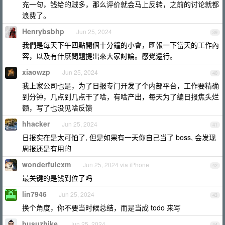
充一句，钱给的贼多，那么评价就会马上反转，之前的讨论就都
浪费了。
Henrybsbhp
Jun 25, 2024
39
我們是每天下午四點開個十分鐘的小會，匯報一下當天的工作內
容，以及有什麼問題提出來大家討論。感覺還行。
xiaowzp
Jun 25, 2024
40
我上家公司也是，为了日报专门开发了个内部平台，工作要精确
到分钟，几点到几点干了啥，有啥产出，每天为了编日报焦头烂
额，写了也没见啥反馈
hhacker
Jun 25, 2024
41
日报实在是太可怕了, 但是如果有一天你自己当了 boss, 会发现
周报还是有用的
wonderfulcxm
Jun 25, 2024 via iPhone
42
最关键的是钱到位了吗
lin7946
Jun 25, 2024
43
换个角度，你不要当时候总结，而是当成 todo 来写
busuzhike
Jun 25, 2024
44