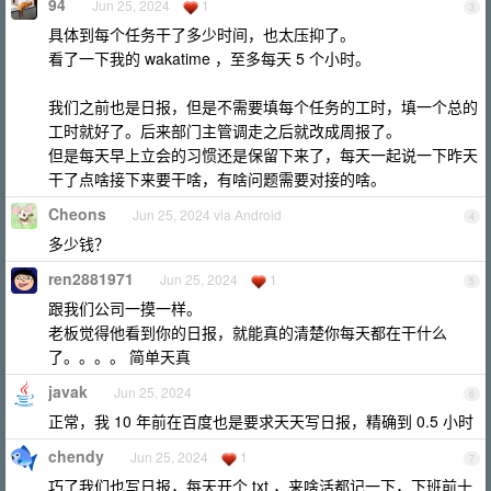
94
Jun 25, 2024
1
3
具体到每个任务干了多少时间，也太压抑了。
看了一下我的 wakatime ，至多每天 5 个小时。
我们之前也是日报，但是不需要填每个任务的工时，填一个总的
工时就好了。后来部门主管调走之后就改成周报了。
但是每天早上立会的习惯还是保留下来了，每天一起说一下昨天
干了点啥接下来要干啥，有啥问题需要对接的啥。
Cheons
Jun 25, 2024 via Android
4
多少钱？
ren2881971
Jun 25, 2024
1
5
跟我们公司一摸一样。
老板觉得他看到你的日报，就能真的清楚你每天都在干什么
了。。。。 简单天真
javak
Jun 25, 2024
6
正常，我 10 年前在百度也是要求天天写日报，精确到 0.5 小时
chendy
Jun 25, 2024
1
7
巧了我们也写日报，每天开个 txt ，来啥活都记一下，下班前十