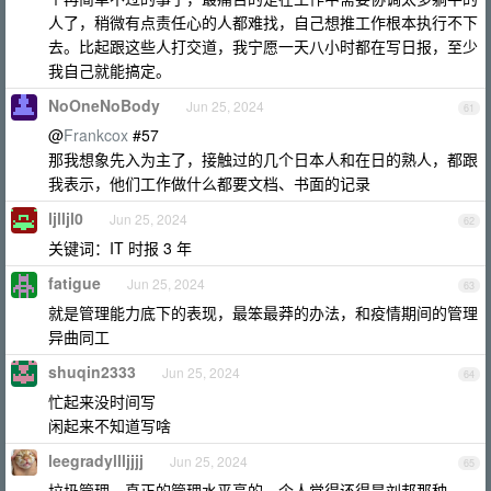
人了，稍微有点责任心的人都难找，自己想推工作根本执行不下
去。比起跟这些人打交道，我宁愿一天八小时都在写日报，至少
我自己就能搞定。
NoOneNoBody
Jun 25, 2024
61
@
Frankcox
#57
那我想象先入为主了，接触过的几个日本人和在日的熟人，都跟
我表示，他们工作做什么都要文档、书面的记录
ljlljl0
Jun 25, 2024
62
关键词：IT 时报 3 年
fatigue
Jun 25, 2024
63
就是管理能力底下的表现，最笨最莽的办法，和疫情期间的管理
异曲同工
shuqin2333
Jun 25, 2024
64
忙起来没时间写
闲起来不知道写啥
leegradyllljjjj
Jun 25, 2024
65
垃圾管理，真正的管理水平高的，个人觉得还得是刘邦那种