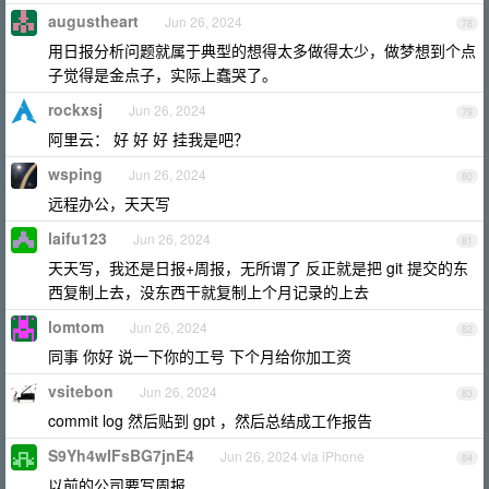
augustheart
Jun 26, 2024
78
用日报分析问题就属于典型的想得太多做得太少，做梦想到个点
子觉得是金点子，实际上蠢哭了。
rockxsj
Jun 26, 2024
79
阿里云： 好 好 好 挂我是吧？
wsping
Jun 26, 2024
80
远程办公，天天写
laifu123
Jun 26, 2024
81
天天写，我还是日报+周报，无所谓了 反正就是把 git 提交的东
西复制上去，没东西干就复制上个月记录的上去
lomtom
Jun 26, 2024
82
同事 你好 说一下你的工号 下个月给你加工资
vsitebon
Jun 26, 2024
83
commit log 然后贴到 gpt ，然后总结成工作报告
S9Yh4wIFsBG7jnE4
Jun 26, 2024 via iPhone
84
以前的公司要写周报