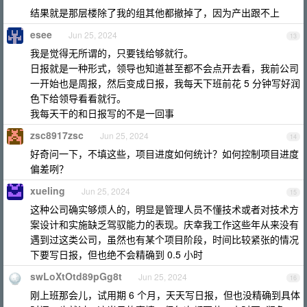
结果就是那层楼除了我的组其他都撤掉了，因为产出跟不上
esee
Jun 25, 2024
13
我是觉得无所谓的，只要钱给够就行。
日报就是一种形式，领导也知道甚至都不会点开去看，我前公司
一开始也是周报，然后变成日报，我每天下班前花 5 分钟写好润
色下给领导看看就行。
我每天干的和日报写的不是一回事
zsc8917zsc
Jun 25, 2024
14
好奇问一下，不填这些，项目进度如何统计？如何控制项目进度
偏差咧？
xueling
Jun 25, 2024
15
这种公司确实够烦人的，明显是管理人员不懂技术或者对技术方
案设计和实施缺乏驾驭能力的表现。庆幸我工作这些年从来没有
遇到过这类公司，虽然也有某个项目阶段，时间比较紧张的情况
下要写日报，但也绝不会精确到 0.5 小时
swLoXtOtd89pGg8t
Jun 25, 2024
16
刚上班那会儿，试用期 6 个月，天天写日报，但也没精确到具体