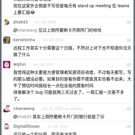
现在这家外企倒是不写但是每天有 stand up meeting 在 teams
上要汇报😂
zhx643
Jun 26, 2024
85
@
chanwang
见过上厕所要刷卡开厕所门的哈哈
kenshinhu
Jun 26, 2024
86
远程工作其实十分需要这个日报，不然对上对下也不知道你当天
做了什么
wqhui
Jun 26, 2024
87
我觉得这种主要是方便管理者知道项目进度，不过每天都写，写
的那么细没必要。如果目的是看你摸不摸鱼其实也看不出来，大
不了预估时间我给长一点包含我的摸鱼时间
排查解决个 bug 可能就两三天过去了，一周汇报一次差不多
了。
chanwang
Jun 26, 2024 via Android
88
@
zhx643
其实上厕所要刷卡开门的银行就是了😛
DigitaIOcean
Jun 26, 2024
89
这只是一个扣分项，而不是决定项