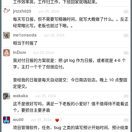
工作效率高，工作归工作，下班回家就嗨起来。
jrtzxh020
Jun 25, 2024
24
每天写日报，但不需要写精确时间，就写大概做了什么。。反正
经常瞎比写。老板也就过下眼。。
me1onsoda
Jun 25, 2024
25
相当于时报了
InDom
Jun 25, 2024
26
我对付日报的方案就是：把 git log 作为日报，或者就是 4-6 个
字，主打一个干了但很应付。
曾经我的日报是每天自动提交：今日南店驻店。晚上 10 点整固
定提交。
wakaka
Jun 25, 2024
27
这不是很好写吗，满足一下老板的小爱好？值不值得待不能看这
个，要抓住主要矛盾
wu00
Jun 25, 2024
2
28
项目管理软件，任务、bug 之类的填写预计开始时间、预计结束