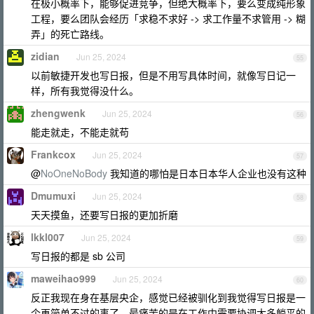
在极小概率下，能够促进竞争，但绝大概率下，要么变成纯形象
工程，要么团队会经历「求稳不求好 -> 求工作量不求管用 -> 糊
弄」的死亡路线。
zidian
Jun 25, 2024
55
以前敏捷开发也写日报，但是不用写具体时间，就像写日记一
样，所有我觉得没什么。
zhengwenk
Jun 25, 2024
56
能走就走，不能走就苟
Frankcox
Jun 25, 2024
57
@
NoOneNoBody
我知道的哪怕是日本日本华人企业也没有这种
Dmumuxi
Jun 25, 2024
58
天天摸鱼，还要写日报的更加折磨
lkkl007
Jun 25, 2024
59
写日报的都是 sb 公司
maweihao999
Jun 25, 2024
60
反正我现在身在基层央企，感觉已经被驯化到我觉得写日报是一
个再简单不过的事了，最痛苦的是在工作中需要协调太多躺平的