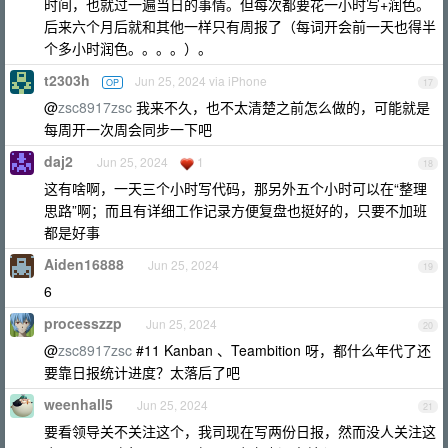
时间，也就过一遍当日的事情。但每次都要花一小时写+润色。
后来六个月后就和其他一样只有周报了（每词开会前一天也得半
个多小时润色。。。。）。
t2303h
Jun 25, 2024 via iPhone
OP
17
@
zsc8917zsc
我来不久，也不太清楚之前怎么做的，可能就是
每周开一次周会同步一下吧
daj2
Jun 25, 2024
1
18
这有啥啊，一天三个小时写代码，那另外五个小时可以在“整理
思路”啊；而且有详细工作记录方便复盘也挺好的，只要不加班
都是好事
Aiden16888
Jun 25, 2024
19
6
processzzp
Jun 25, 2024
20
@
zsc8917zsc
#11 Kanban 、Teambition 呀，都什么年代了还
要靠日报统计进度？太落后了吧
weenhall5
Jun 25, 2024
21
要看领导关不关注这个，我司现在写两份日报，然而没人关注这