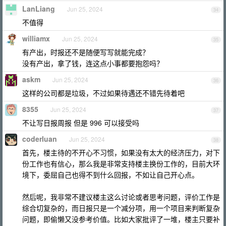
LanLiang
Jun 25, 2024
34
不值得
williamx
Jun 25, 2024
35
有产出，时报还不是随便写写就能完成？
没有产出，拿了钱，连这点小事都要抱怨吗？
askm
Jun 25, 2024
36
这样的公司都是垃圾，不过如果待遇还不错先待着吧
8355
Jun 25, 2024
37
不让写日报周报 但是 996 可以接受吗
coderluan
Jun 25, 2024
38
首先，楼主待的不开心不习惯，如果没有太大的经济压力，对下
份工作也有信心，那么我是非常支持楼主换份工作的，目前大环
境下，委屈自己也得不到什么回报，不如让自己开心点。
然后呢，我非常不建议楼主这么讨论或者思考问题，评价工作是
综合切复杂的，而日报只是一个减分项，用一个项目来判断复杂
问题，即偷懒又没参考价值。比如大家批评了一堆，楼主只要补