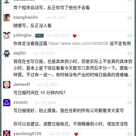
弄个程序自动写，反正你写了他也不会看
xianghaolin
Jun 25, 2024
45
随便写，反正没人看
yidinghe
Jun 25, 2024
1
PRO
46
你肯定没看我这篇
https://www.v2ex.com/t/638506
说不定有用
mqllin
Jun 25, 2024
47
我现在也写日报，也是具体到小时，但是实际上不会真的具体到
小时，基本上是下班后看看今天能写几条然后平分一下。摸鱼一
样摸。不过有一说一，有时候没有产出的时候日报真的很难编...
JamesR
Jun 25, 2024
48
写日报时间在 10 分钟内吗？
victorc
Jun 25, 2024
49
写日报很好，防止摸鱼，我在任职的所有公司都要求大家写
你可以去建议，调整日报格式，不用精确到小时，增加灵活性
yaodong0126
Jun 25, 2024
1
50