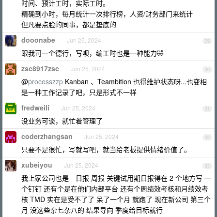
时间、预计工时，实际工时。
精确到小时，每月统计一次排行榜，人资/财务部门来统计
但凡要点脸的同事，都是垫底的
dooonabe
Jun 25, 2024
29
跟我司一个德行，写呗，编工时也是一种能力🤣
zsc8917zsc
Jun 25, 2024
30
@
processzzp
Kanban 、Teambition 也得维护状态呀...也变相
是一种工作记录了吧，只是形式不一样
fredweili
Jun 25, 2024
31
没业务可谈，就忙着管理了
coderzhangsan
Jun 25, 2024
32
只要不是很忙，写就写吧，就当给老板提供情绪价值了。
xubeiyou
Jun 25, 2024
33
我上家公司也是- -日报 周报 关键试用期日报得在 2 个地方写 一
个钉钉 还有个是在他们内部平台 还有个周绩效考核和月绩效考
核 TMD 实在是受不了了 呆了一个月 就跑了 现在新公司 第三个
月 没这些杂七杂八的 结果导向 季度给目标就行