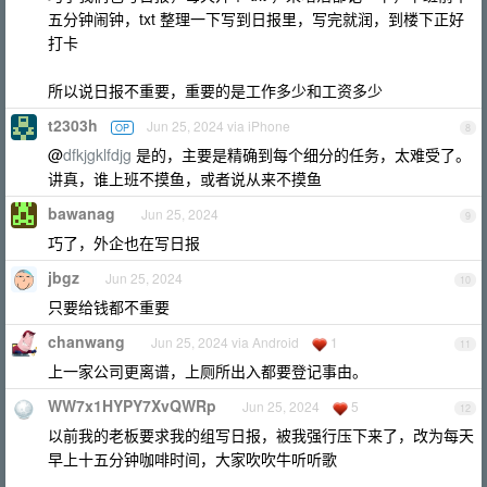
五分钟闹钟，txt 整理一下写到日报里，写完就润，到楼下正好
打卡
所以说日报不重要，重要的是工作多少和工资多少
t2303h
Jun 25, 2024 via iPhone
OP
8
@
dfkjgklfdjg
是的，主要是精确到每个细分的任务，太难受了。
讲真，谁上班不摸鱼，或者说从来不摸鱼
bawanag
Jun 25, 2024
9
巧了，外企也在写日报
jbgz
Jun 25, 2024
10
只要给钱都不重要
chanwang
Jun 25, 2024 via Android
1
11
上一家公司更离谱，上厕所出入都要登记事由。
WW7x1HYPY7XvQWRp
Jun 25, 2024
5
12
以前我的老板要求我的组写日报，被我强行压下来了，改为每天
早上十五分钟咖啡时间，大家吹吹牛听听歌