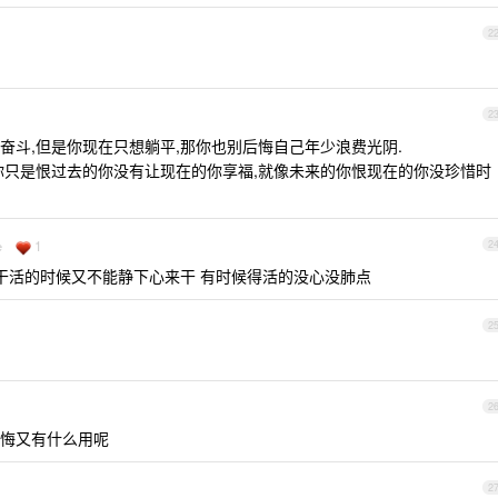
2
2
奋斗,但是你现在只想躺平,那你也别后悔自己年少浪费光阴.
你只是恨过去的你没有让现在的你享福,就像未来的你恨现在的你没珍惜时
1
e
2
 干活的时候又不能静下心来干 有时候得活的没心没肺点
2
2
悔又有什么用呢
2