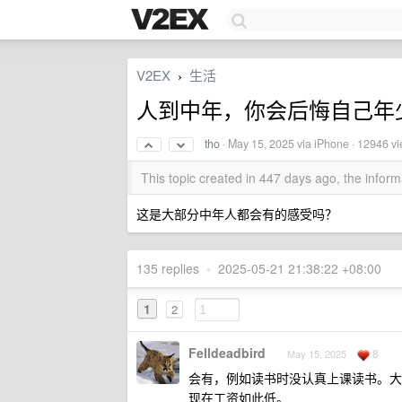
V2EX
生活
›
人到中年，你会后悔自己年
tho
·
May 15, 2025
via iPhone · 12946 v
This topic created in 447 days ago, the info
这是大部分中年人都会有的感受吗？
135 replies
•
2025-05-21 21:38:22 +08:00
1
2
Felldeadbird
8
May 15, 2025
会有，例如读书时没认真上课读书。大
现在工资如此低。