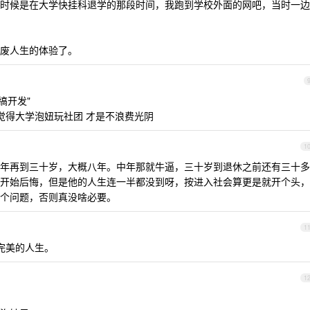
时候是在大学快挂科退学的那段时间，我跑到学校外面的网吧，当时一边
废人生的体验了。
搞开发"
觉得大学泡妞玩社团 才是不浪费光阴
1
年再到三十岁，大概八年。中年那就牛逼，三十岁到退休之前还有三十多
开始后悔，但是他的人生连一半都没到呀，按进入社会算更是就开个头，
个问题，否则真没啥必要。
1
完美的人生。
1