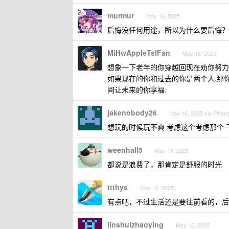
murmur
May 16, 2025
后悔没任何用途，所以为什么要后悔？
MiHwAppleTslFan
May 16, 2025
想象一下老年的你穿越回现在劝你努力
如果现在的你和过去的你是两个人,那
间让未来的你享福.
jakenobody26
May 16, 2025 via iPhon
想玩的时候玩不爽 考虑这个考虑那个
weenhall5
May 16, 2025
都说是浪费了，那肯定是舒服的时光
ttthys
May 16, 2025
有点吧，不过生活还是要往前看的，后
linshuizhaoying
May 16, 2025