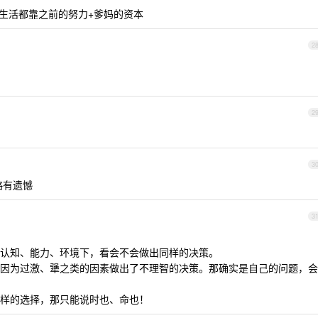
享受生活都靠之前的努力+爹妈的资本
2
2
。
3
略有遗憾
3
认知、能力、环境下，看会不会做出同样的决策。
因为过激、犟之类的因素做出了不理智的决策。那确实是自己的问题，会
样的选择，那只能说时也、命也！