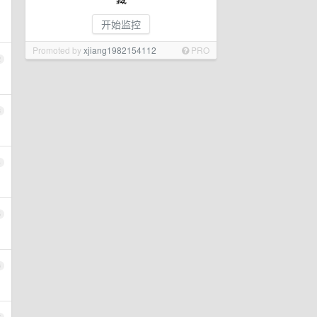
开始监控
Promoted by
xjiang1982154112
PRO
2
3
4
5
6