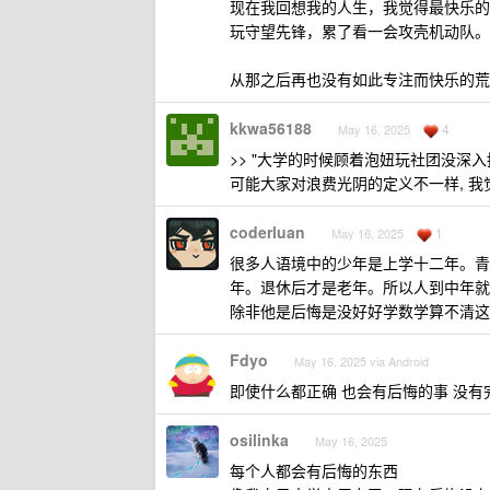
现在我回想我的人生，我觉得最快乐的
玩守望先锋，累了看一会攻壳机动队。
从那之后再也没有如此专注而快乐的荒
kkwa56188
4
May 16, 2025
>> "大学的时候顾着泡妞玩社团没深入
可能大家对浪费光阴的定义不一样, 我
coderluan
1
May 16, 2025
很多人语境中的少年是上学十二年。青
年。退休后才是老年。所以人到中年就
除非他是后悔是没好好学数学算不清这
Fdyo
May 16, 2025 via Android
即使什么都正确 也会有后悔的事 没有
osilinka
May 16, 2025
每个人都会有后悔的东西