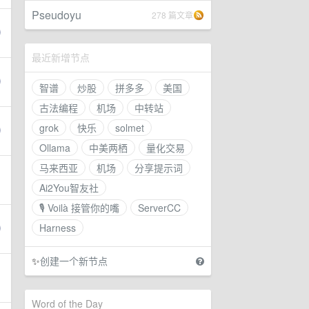
Pseudoyu
278 篇文章
最近新增节点
智谱
炒股
拼多多
美国
古法编程
机场
中转站
grok
快乐
solmet
Ollama
中美两栖
量化交易
马来西亚
机场
分享提示词
Ai2You智友社
🎙 Voilà 接管你的嘴
ServerCC
Harness
✨
创建一个新节点
Word of the Day