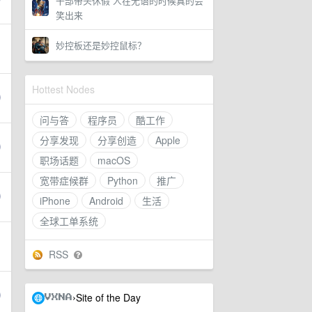
干部带头休假 人在无语的时候真的会
笑出来
妙控板还是妙控鼠标？
Hottest Nodes
问与答
程序员
酷工作
分享发现
分享创造
Apple
职场话题
macOS
宽带症候群
Python
推广
iPhone
Android
生活
全球工单系统
RSS
Site of the Day
›
VXNA