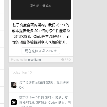
基于高度自研的架构，我们以 1/3 的
成本提供最多 20+ 倍的综合性能增益
（对比OSS、Qiniu等主流服务），让
你的项目体验得到令人艳羡的提升。
现在充值立返 20% 🎉
Promoted by
nicoljiang
PRO
Today Top 10
尝了尝动态血糖仪的咸淡，我觉得很
OK
稳定运行一个月的 GPT 中转站，支
持 GPT5.5, GPT5.6, Codex 满血，回