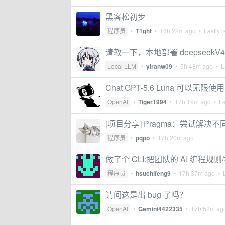
黑客松初步
程序员
•
T1ght
•
16h 22m ago
• Lastly r
请教一下，本地部署 deepseekV
Local LLM
•
yiranw09
•
5h 48m ago
• La
Chat GPT-5.6 Luna 可以
OpenAI
•
Tiger1994
•
17h 19m ago
• La
[项目分享] Pragma：尝试解决不同 
程序员
•
pqpo
•
17h 20m ago
做了个 CLI:把团队的 AI 编程规则/
程序员
•
hsuchifeng9
•
17h 37m ago
• L
请问这是出 bug 了吗？
OpenAI
•
Gemini4422335
•
17h 52m ag