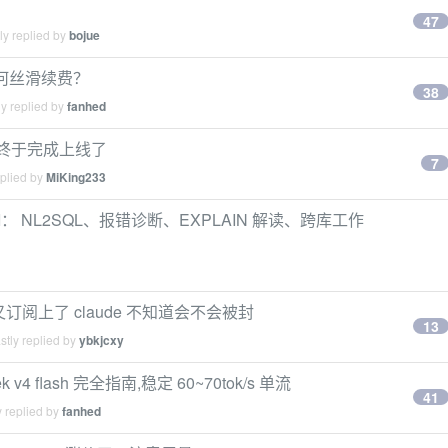
47
ly replied by
bojue
如何丝滑续费？
38
y replied by
fanhed
近终于完成上线了
7
eplied by
MiKing233
I： NL2SQL、报错诊断、EXPLAIN 解读、跨库工作
阅上了 claude 不知道会不会被封
13
tly replied by
ybkjcxy
k v4 flash 完全指南,稳定 60~70tok/s 单流
41
 replied by
fanhed