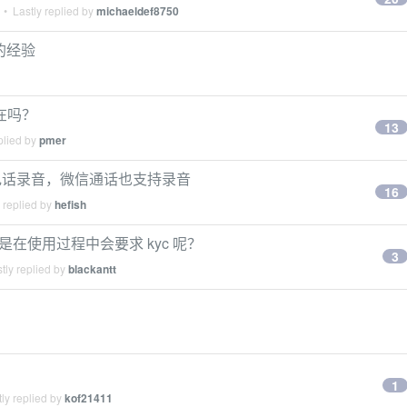
• Lastly replied by
michaeldef8750
具的经验
还在吗？
13
plied by
pmer
电话录音，微信通话也支持录音
16
 replied by
hefish
是在使用过程中会要求 kyc 呢？
3
tly replied by
blackantt
1
ly replied by
kof21411