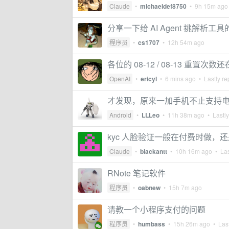
Claude
•
michaeldef8750
•
9h 15m ago
分享一下给 AI Agent 挑解析工
程序员
•
cs1707
•
12h 54m ago
各位的 08-12 / 08-13 重置次数
OpenAI
•
ericyl
•
6 mins ago
• Lastly re
才发现，原来一加手机不止支持
Android
•
LLLeo
•
11h 38m ago
• Lastly
kyc 人脸验证一般在付费时做，还
Claude
•
blackantt
•
10h 16m ago
• Las
RNote 笔记软件
程序员
•
oabnew
•
15h 7m ago
请教一个小程序支付的问题
程序员
•
humbass
•
15h 26m ago
• Last