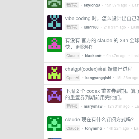
程序员
•
skylong8
•
15h 59m ago
• Last
vibe coding 时，怎么设计出自
程序员
•
luis1180
•
21h 31m ago
• Lastl
有没有 官方的 claude 的 2
快，更聪明？
Claude
•
blackantt
•
9h 47m ago
• Lastl
chatgpt(codex)桌面端僵尸进程
OpenAI
•
kangyangqishi
•
18h 36m ago
下周 2 个 codex 重置券到
的重置券到期前用完他们。
程序员
•
maryshaw
•
12h 31m ago
• Las
claude 现在有什么订阅方式吗?
Claude
•
tonymmg
•
14h 22m ago
• Las