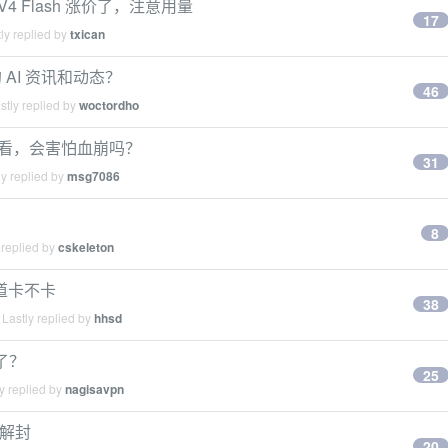
k V4 Flash 涨价了，注意用量
17
ly replied by
txican
AI 资讯和动态？
46
tly replied by
woctordho
是不看，会害怕血崩吗？
31
y replied by
msg7086
8
 replied by
cskeleton
道卡不卡
38
Lastly replied by
hhsd
了？
25
y replied by
nagisavpn
天解封
20