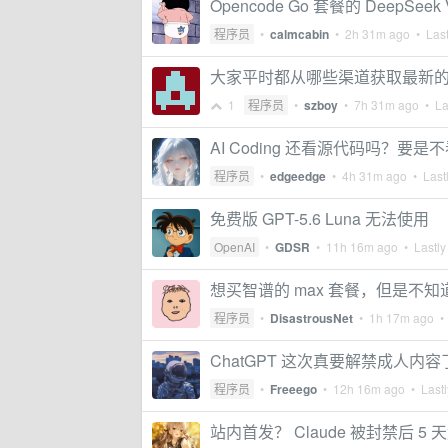
Opencode Go 套餐的 DeepSee
程序员
•
calmcabin
•
2h 31m ago
• Last
大家平时都从哪些渠道获取最新的 
1
程序员
•
szboy
•
7h 31m ago
• Las
AI Coding 还看源代码吗？要
程序员
•
edgeedge
•
4h 31m ago
• Lastl
免费版 GPT-5.6 Luna 无法使用
OpenAI
•
GDSR
•
11h 16m ago
• Lastly
想买智谱的 max 套餐，但是不知
程序员
•
DisastrousNet
•
1h 17m ago
• 
ChatGPT 这次真要解禁成人内容
程序员
•
Freeego
•
12h 16m ago
• Lastl
站内首发？ Claude 被封禁后 5 