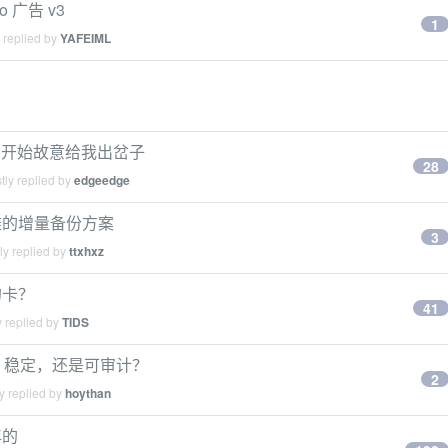
o 广告 v3
1
 replied by
YAFEIML
？
，它开始故意给我出岔子
28
tly replied by
edgeedge
雅的增量备份方案
3
ly replied by
ttxhxz
的卡？
41
 replied by
TIDS
宜、稳定，还是可审计？
2
y replied by
hoythan
年的