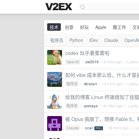
技术
创意
好玩
Apple
酷工作
交
程序员
Python
iDev
Claude
OpenA
codex 似乎要重置啦
OpenAI
•
zw2019
•
8 mins ago
• Lastly 
如何 vibe 成本那么低，什么
程序员
•
dirstart
•
14 mins ago
• Lastly 
给我的博客 Linux 终端增加了
程序员
•
unmayx
•
4h 46m ago
• Lastly
被 Opus 搞崩了，想换 Fable 
Claude
•
ccai
•
58 mins ago
• Las
PRO