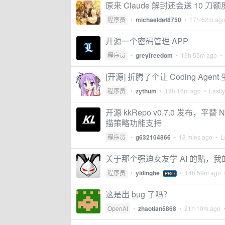
原来 Claude 解封还会送 10 刀额
程序员
•
michaeldef8750
•
17h 52m ag
开源一个密码管理 APP
程序员
•
greyfreedom
•
16h 55m ago
• 
[开源] 折腾了个让 Coding Ag
程序员
•
zythum
•
18h 16m ago
• Lastly
开源 kkRepo v0.7.0 发布
描策略功能支持
程序员
•
g632104866
•
18 mins ago
• La
关于那个强迫女友学 AI 的贴，我的
程序员
•
yidinghe
•
14h 59m ago
•
PRO
这是出 bug 了吗？
OpenAI
•
zhaotian5868
•
21h 10m ago
•