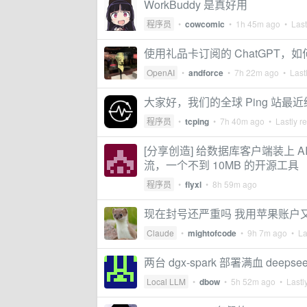
WorkBuddy 是真好用
程序员
•
cowcomic
•
1h 45m ago
• Last
使用礼品卡订阅的 ChatGPT，
OpenAI
•
andforce
•
7h 22m ago
• Lastl
大家好，我们的全球 Ping 站最
程序员
•
tcping
•
7h 40m ago
• Lastly r
[分享创造] 给数据库客户端装上 A
流，一个不到 10MB 的开源工具
程序员
•
flyxl
•
8h 59m ago
现在封号还严重吗 我用苹果账户又订
Claude
•
mightofcode
•
9h 7m ago
• Las
两台 dgx-spark 部署满血 deepsee
Local LLM
•
dbow
•
5h 52m ago
• Lastly