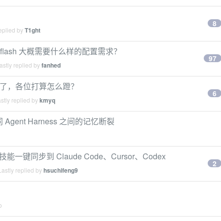
8
eplied by
T1ght
4flash 大概需要什么样的配置需求？
97
stly replied by
fanhed
无限使用了，各位打算怎么蹬？
6
stly replied by
kmyq
Agent Harness 之间的记忆断裂
技能一键同步到 Claude Code、Cursor、Codex
2
astly replied by
hsuchifeng9
o