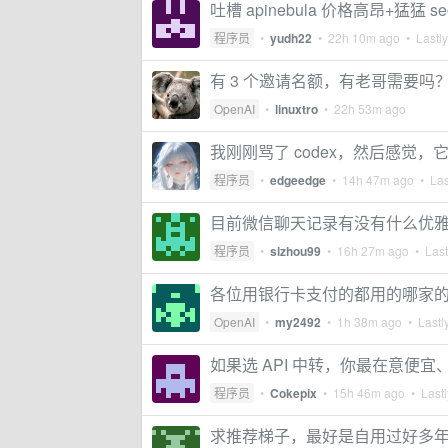
吐槽 apinebula 价格高昂+猛猛 se
程序员
•
yudh22
•
22h 10m ago
• Lastly
有 3 个邀请名额，有老哥需要吗
OpenAI
•
linuxtro
•
22h 53m ago
我刚刚骂了 codex，然后感觉
程序员
•
edgeedge
•
14h 47m ago
• Las
目前微信聊天记录有没有什么优
程序员
•
slzhou99
•
16h 27m ago
• Last
各位用银行卡支付的都用的哪家
OpenAI
•
my2492
•
1h 38m ago
• Lastly
如果选 API 中转，你最在意便
程序员
•
Cokepix
•
15h 46m ago
• Lastl
求推荐梯子，最好是自用过好多