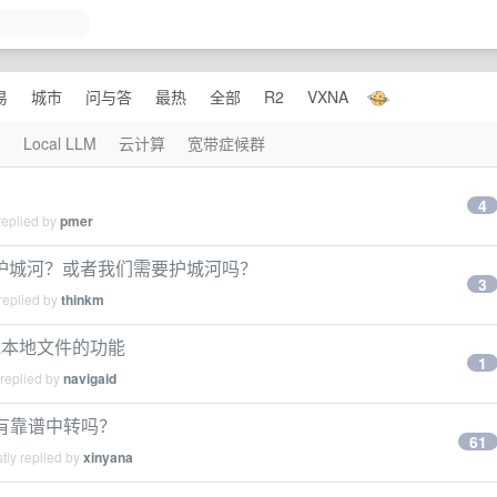
易
城市
问与答
最热
全部
R2
VXNA
I
Local LLM
云计算
宽带症候群
4
replied by
pmer
才是护城河？或者我们需要护城河吗？
3
replied by
thinkm
挂载本地文件的功能
1
 replied by
navigaid
5，有靠谱中转吗？
61
tly replied by
xinyana