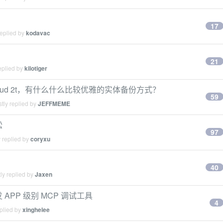
？
17
replied by
kodavac
21
eplied by
kilotiger
oud 2t，有什么什么比较优雅的实体备份方式？
59
tly replied by
JEFFMEME
松
97
 replied by
coryxu
40
ly replied by
Jaxen
APP 级别 MCP 调试工具
4
plied by
xinghelee