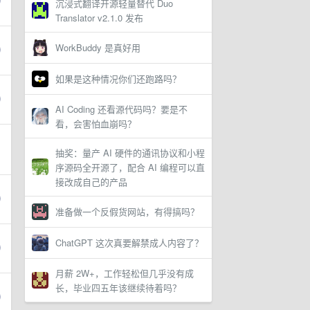
沉浸式翻译开源轻量替代 Duo
Translator v2.1.0 发布
WorkBuddy 是真好用
如果是这种情况你们还跑路吗？
AI Coding 还看源代码吗？要是不
看，会害怕血崩吗？
抽奖：量产 AI 硬件的通讯协议和小程
序源码全开源了，配合 AI 编程可以直
接改成自己的产品
准备做一个反假货网站，有得搞吗？
ChatGPT 这次真要解禁成人内容了？
月薪 2W+，工作轻松但几乎没有成
长，毕业四五年该继续待着吗？