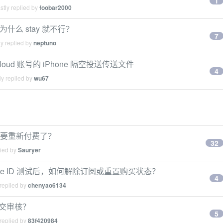
1
tly replied by
foobar2000
道为什么 stay 就不行？
7
y replied by
neptuno
Cloud 账号的 iPhone 隔空投送传送文件
4
y replied by
wu67
显示要重新付费了？
32
lied by
Sauryer
Apple ID 测试后，如何解除订阅或重置购买状态？
4
replied by
chenyao6134
么提交审核？
5
replied by
83f420984