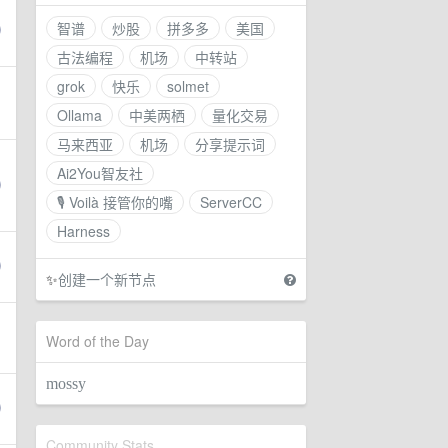
智谱
炒股
拼多多
美国
古法编程
机场
中转站
grok
快乐
solmet
Ollama
中美两栖
量化交易
马来西亚
机场
分享提示词
Ai2You智友社
🎙 Voilà 接管你的嘴
ServerCC
Harness
✨
创建一个新节点
Word of the Day
mossy
Community Stats