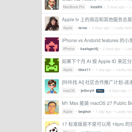
MacBook Pro
•
inza9hi
•
3 days ago
• La
Apple tv 上的商店和其他服务
Apple
•
terse
•
4 days ago
• Lastly repl
iPhone vs Andorid features 的
iPhone
•
kashgari4j
•
2 days ago
• Last
如果下个月 AI 按 Apple ID
Apple
•
bbxx11
•
1 day ago
• Lastly rep
[咔咔找 AI] 社区合作推广计划-
macOS
•
jefferyH
•
4 days ago
• L
PRO
M1 Max 能装 macOS 27 Public 
Apple
•
beginor
•
1 day ago
• Lastly rep
17 标准版是不是可以用 16pro 