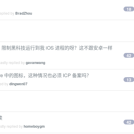
18
eplied by
BradZhou
 限制黑科技运行到我 iOS 进程的呀？这不跟安卓一样
42
astly replied by
gavanwang
ore 中的图标，这种情况也必须 ICP 备案吗？
13
ied by
dingwen07
o
续
42
tly replied by
homeboygm