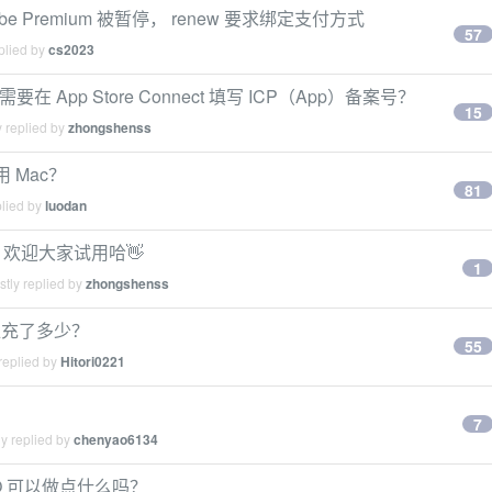
tube Premium 被暂停， renew 要求绑定支付方式
57
plied by
cs2023
需要在 App Store Connect 填写 ICP（App）备案号？
15
 replied by
zhongshenss
 Mac？
81
plied by
luodan
e 喽，欢迎大家试用哈👋
1
tly replied by
zhongshenss
各位充了多少？
55
replied by
Hitori0221
7
y replied by
chenyao6134
RO 可以做点什么吗？