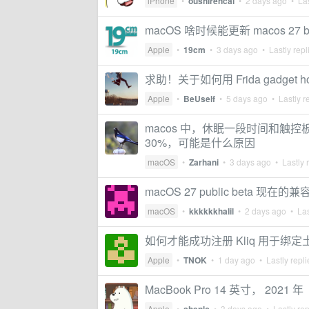
iPhone
•
oushirencai
•
2 days ago
• Las
macOS 啥时候能更新 macos 27 b
Apple
•
19cm
•
3 days ago
• Lastly repl
求助！关于如何用 Frida gadget ho
Apple
•
BeUself
•
5 days ago
• Lastly r
macos 中，休眠一段时间和触控板拖
30%，可能是什么原因
macOS
•
Zarhani
•
3 days ago
• Lastly 
macOS 27 public beta 现
macOS
•
kkkkkkhalil
•
2 days ago
• Las
如何才能成功注册 Kliq 用于绑定
Apple
•
TNOK
•
1 day ago
• Lastly repl
MacBook Pro 14 英寸， 2021
Apple
•
•
3 days ago
• Lastly re