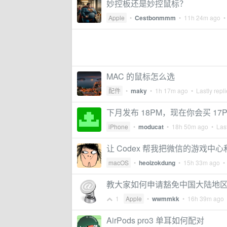
妙控板还是妙控鼠标？
Apple
•
Cestbonmmm
•
11h 24m ago
• 
MAC 的鼠标怎么选
配件
•
maky
•
1h 17m ago
• Lastly repl
下月发布 18PM，现在你会买 17P
iPhone
•
moducat
•
18h 50m ago
• Last
让 Codex 帮我把微信的游戏
macOS
•
heoizokdung
•
15h 33m ago
• 
教大家如何申请豁免中国大陆地区 App
1
Apple
•
wwmmkk
•
16h 39m ago
•
AirPods pro3 单耳如何配对