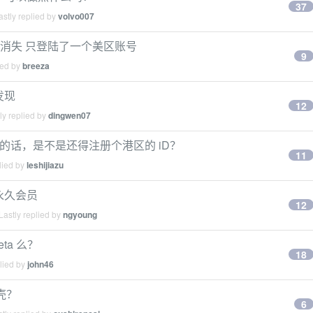
37
stly replied by
volvo007
总是消失 只登陆了一个美区账号
9
ied by
breeza
小发现
12
ly replied by
dingwen07
 来区分的话，是不是还得注册个港区的 iD？
11
lied by
leshijiazu
送永久会员
12
astly replied by
ngyoung
Beta 么？
18
lied by
john46
的壳？
6