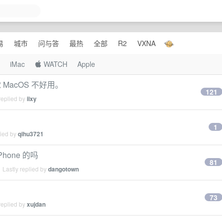
易
城市
问与答
最热
全部
R2
VXNA
iMac
 WATCH
Apple
觉 MacOS 不好用。
121
replied by
iixy
1
lied by
qihu3721
one 的吗
81
 Lastly replied by
dangotown
73
replied by
xujdan