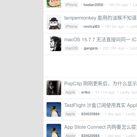
iPhone
•
foobar2000
•
19h 0m ago
• Las
tampermonkey 能用的油猴不知
iPhone
•
revival83
•
19h 3m ago
• Lastl
macOS 15.7.7 无法直接向同一 i
macOS
•
gangsta
•
22h 18m ago
• Lastl
PopClip 刚刚更新后，为什么
Apple
•
eriko
•
1h 11m ago
• Lastly rep
TestFlight 沙盒订阅使用真实 
Apple
•
83f420984
•
1 day ago
• Lastly 
App Store Connect 内购要怎
Apple
•
83f420984
•
1 day ago
• Lastly 