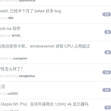
tly replied by
oushirencai
eta5, 已经半个月了,beta4 好多 bug
17
ied by
Mitt
ok ios 软件
5
eplied by
bf109_
动变得卡顿， windowserver 进程 CPU 占用超过
9
replied by
youngster
在的兼容性怎么样了？
14
tly replied by
xiangbohua
土区
17
ied by
cs2023
 年（Apple M1 Pro）支持外接两台 120Hz 4k 显示器吗
7
plied by