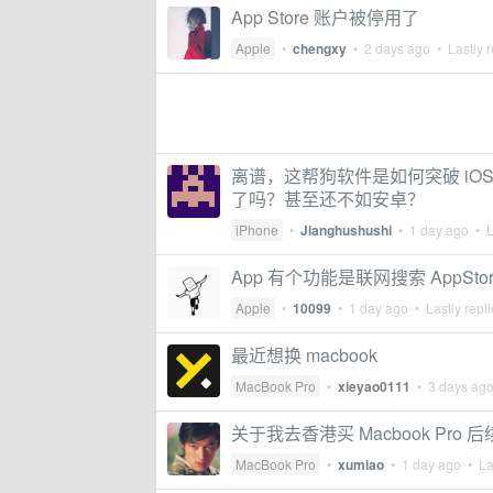
App Store 账户被停用了
Apple
•
chengxy
•
2 days ago
• Lastly r
离谱，这帮狗软件是如何突破 iOS
了吗？甚至还不如安卓？
iPhone
•
Jianghushushi
•
1 day ago
• L
App 有个功能是联网搜索 AppSt
Apple
•
10099
•
1 day ago
• Lastly repl
最近想换 macbook
MacBook Pro
•
xieyao0111
•
3 days ag
关于我去香港买 Macbook Pro 后
MacBook Pro
•
xumiao
•
1 day ago
• Las