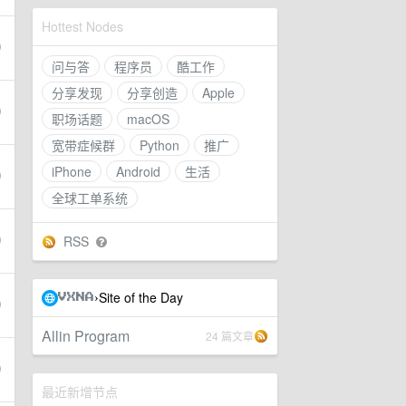
Hottest Nodes
问与答
程序员
酷工作
分享发现
分享创造
Apple
职场话题
macOS
宽带症候群
Python
推广
iPhone
Android
生活
全球工单系统
RSS
Site of the Day
›
VXNA
Allin Program
24 篇文章
最近新增节点