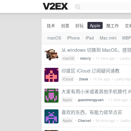
技术
创意
好玩
Apple
酷工作
交
macOS
iPhone
iPad
Mac mini
MBP
从 windows 切换到 MacOS，感
macOS
•
notcry
•
11 mins ago
• Lastly 
印度区 iCloud 订阅疑问请教
iCloud
•
2task
•
1h 5m ago
• Lastly rep
大家有用小米或者其他手机替代 iPh
Apple
•
guanmengyuan
•
11 mins ago
•
喜欢的东西，有能力就早点买
Apple
•
Charvel
•
56 mins ago
• Lastly 