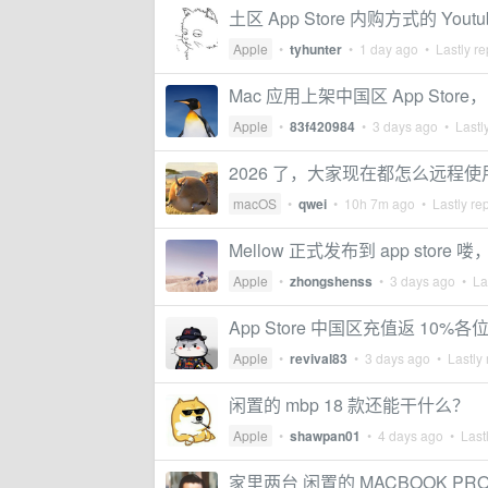
土区 App Store 内购方式的 You
Apple
•
tyhunter
•
1 day ago
• Lastly re
Mac 应用上架中国区 App Store，
Apple
•
83f420984
•
3 days ago
• Lastly
2026 了，大家现在都怎么远程使用
macOS
•
qwei
•
10h 7m ago
• Lastly re
Mellow 正式发布到 app stor
Apple
•
zhongshenss
•
3 days ago
• Las
App Store 中国区充值返 10%
Apple
•
revival83
•
3 days ago
• Lastly 
闲置的 mbp 18 款还能干什么？
Apple
•
shawpan01
•
4 days ago
• Lastl
家里两台 闲置的 MACBOOK P