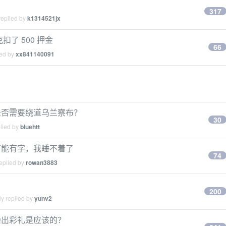
317
replied by
k1314521jx
了 500 押金
66
ied by
xx841140091
是否需要绕道乌兰察布？
30
plied by
bluehtt
可能有字，我睡不着了
74
eplied by
rowan3883
200
y replied by
yunv2
婚出彩礼是应该的？