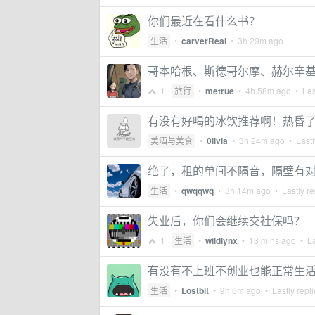
你们最近在看什么书？
生活
•
carverReal
•
3h 29m ago
哥本哈根、斯德哥尔摩、赫尔辛
1
旅行
•
metrue
•
4h 58m ago
• Las
有没有好喝的冰饮推荐啊！热昏
美酒与美食
•
0livia
•
3h 24m ago
• Lastl
绝了，租的单间不隔音，隔壁有对情
生活
•
qwqqwq
•
3h 14m ago
• Lastly re
失业后，你们会继续交社保吗？
1
生活
•
wildlynx
•
13 mins ago
• La
有没有不上班不创业也能正常生
生活
•
Lostbit
•
9h 6m ago
• Lastly repl