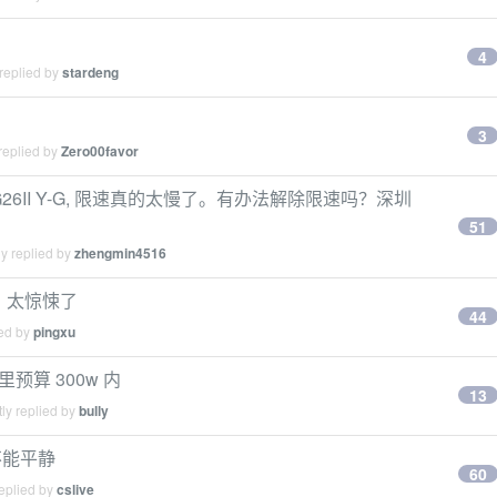
4
replied by
stardeng
3
replied by
Zero00favor
6II Y-G, 限速真的太慢了。有办法解除限速吗？深圳
51
y replied by
zhengmin4516
？太惊悚了
44
ied by
pingxu
里预算 300w 内
13
ly replied by
bully
不能平静
60
eplied by
cslive