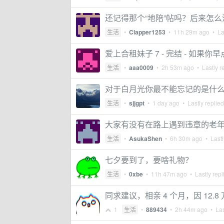
还记得那个“地陪”帖吗？后来怎
生活
•
Clapper1253
•
11h 29m ago
• Las
爱上合租妹子 7 - 完结 - 如
生活
•
aaa0009
•
2h 53m ago
• Lastly r
对于白月光你最不能忘记的是什
生活
•
sjjgpt
•
1 day ago
• Lastly replie
大家有没有在路上遇到违章的老
生活
•
AsukaShen
•
6h 30m ago
• Lastl
七夕要到了，要啥礼物？
生活
•
0xbe
•
11h 47m ago
• Lastly repl
同求建议，相亲 4 个月，因 12
1
生活
•
889434
•
2h 44m ago
• Las