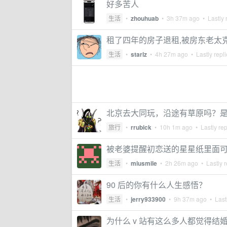
好多苦人
生活
•
zhouhuab
•
3h 37m ago
• Lastly 
租了四年的房子退租,被房东老太克扣
生活
•
starlz
•
4h 27m ago
• Lastly repl
北京去大同玩，沿途有草原吗？
旅行
•
rrubick
•
10h 1m ago
• Lastly re
被老婆提醒初恋送的星星纸里面
生活
•
miusmile
•
2h 26m ago
• Lastly r
90 后的你有什么人生感悟？
生活
•
jerry933900
•
9h 37m ago
• Lastl
为什么 v 站有这么多人都觉得结