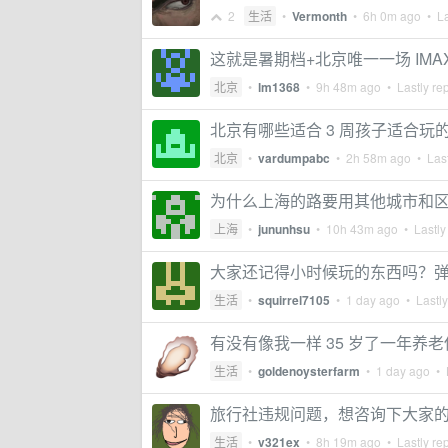
2
生活
•
Vermonth
•
6h 0m ago
• La
这就是暑期档+北京唯一一场 IMA
北京
•
lm1368
•
9h 48m ago
• Lastly re
北京有哪些适合 3 周孩子适合玩
北京
•
vardumpabc
•
2h 58m ago
• Last
为什么上海的路要用其他城市和
上海
•
jununhsu
•
10h 43m ago
• Lastly
大家还记得小时候玩的东西吗？弹玻璃
生活
•
squirrel7105
•
1 day ago
• Lastly
有没有像我一样 35 岁了一年养
生活
•
goldenoysterfarm
•
1 day ago
• L
旅行社违规问题，想咨询下大家
生活
•
v321ex
•
8h 19m ago
• Lastly re