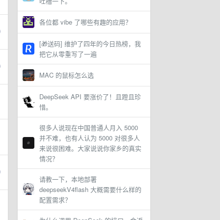
吐槽一下。
各位都 vibe 了哪些有趣的应用？
[🎁送码] 维护了四年的今日热榜，我
把它从零重写了一遍
MAC 的鼠标怎么选
DeepSeek API 要涨价了！且蹬且珍
惜。
很多人说现在中国普通人月入 5000
并不难，也有人认为 5000 对很多人
来说很困难。大家说说你家乡的真实
情况？
请教一下，本地部署
deepseekV4flash 大概需要什么样的
配置需求？