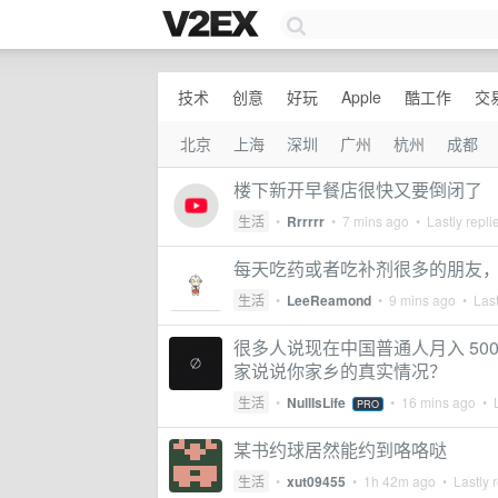
技术
创意
好玩
Apple
酷工作
交
北京
上海
深圳
广州
杭州
成都
楼下新开早餐店很快又要倒闭了
生活
•
Rrrrrr
•
7 mins ago
• Lastly repli
每天吃药或者吃补剂很多的朋友
生活
•
LeeReamond
•
9 mins ago
• Last
很多人说现在中国普通人月入 500
家说说你家乡的真实情况？
生活
•
NullIsLife
•
16 mins ago
• L
PRO
某书约球居然能约到咯咯哒
生活
•
xut09455
•
1h 42m ago
• Lastly 