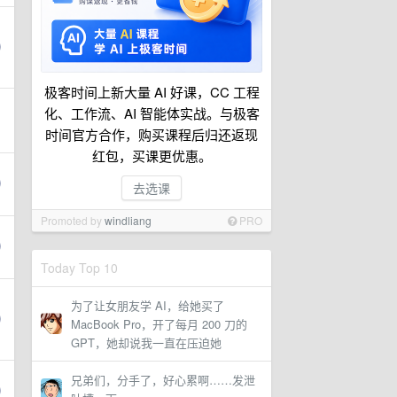
极客时间上新大量 AI 好课，CC 工程
化、工作流、AI 智能体实战。与极客
时间官方合作，购买课程后归还返现
红包，买课更优惠。
去选课
Promoted by
windliang
PRO
Today Top 10
为了让女朋友学 AI，给她买了
MacBook Pro，开了每月 200 刀的
GPT，她却说我一直在压迫她
兄弟们，分手了，好心累啊……发泄