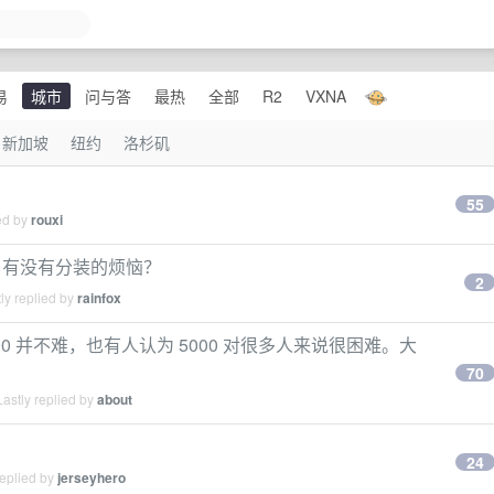
易
城市
问与答
最热
全部
R2
VXNA
新加坡
纽约
洛杉矶
55
ed by
rouxi
，有没有分装的烦恼？
2
ly replied by
rainfox
0 并不难，也有人认为 5000 对很多人来说很困难。大
70
astly replied by
about
24
replied by
jerseyhero