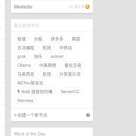
Meekdai
62 篇文章
最近新增节点
智谱
炒股
拼多多
美国
古法编程
机场
中转站
grok
快乐
solmet
Ollama
中美两栖
量化交易
马来西亚
机场
分享提示词
Ai2You智友社
🎙 Voilà 接管你的嘴
ServerCC
Harness
✨
创建一个新节点
Word of the Day