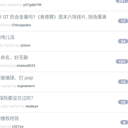
241
stly replied by
yh7gdiaYW
X GT 的含金量吗?《奥德赛》周末六场排片, 场场爆满
17
plied by
Chicagoake
的地儿没
34
ly replied by
zzlove
区命名，好无聊
101
 replied by
shalou8023
球、打 piaji
13
 replied by
supuwoerc
老保险都没交过的？
15
astly replied by
wudaye
的维权经验
9
plied by
v321ex