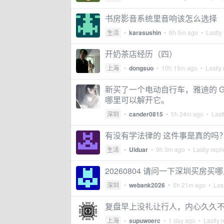
书房影音系统里音响该怎么选择
生活
•
karasushin
•
6h 5m ago
• Lastly 
开奶茶店经历（四）
上海
•
dongsuo
•
10h 15m ago
• Lastly 
新买了一个电动自行车，雅迪的 G2
哪里可以解开它。
深圳
•
cander0815
•
5h 24m ago
• Lastl
有没有学法律的 这件事是真的吗
生活
•
Ulduar
•
9h 3m ago
• Lastly repl
20260804 请问一下深圳买房买哪
深圳
•
webank2026
•
5h 21m ago
• Last
复盘早上没礼让行人，内心久久
上海
•
supuwoerc
•
1 day ago
• Lastly r