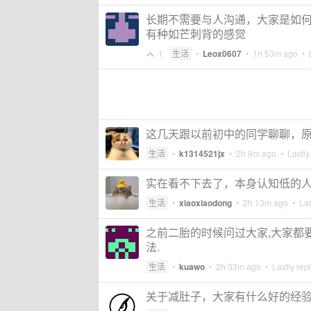
长期不需要与人沟通，大家是如
有种如芒刺背的感觉
1
生活
•
Leox0607
•
1h 53m ago
• L
这几天跟以前初中的同学聊聊，
生活
•
k1314521jx
•
2h 9m ago
• Lastly
实在看不下去了，本身认知低的人
生活
•
xiaoxiaodong
•
2h 13m ago
• Las
之前二胎的时候问过大家,大家都要
法.
生活
•
kuawo
•
2h 33m ago
• Lastly rep
关于减肚子，大家有什么好的经