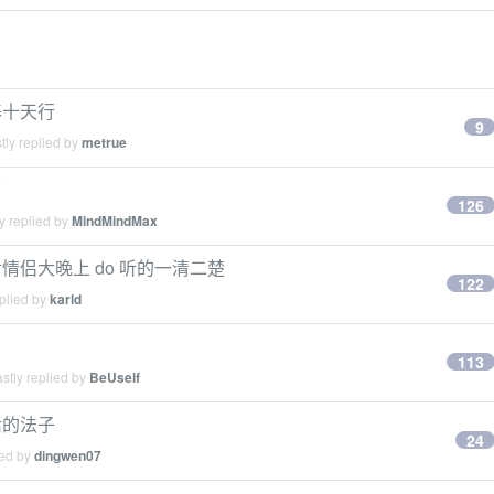
基十天行
9
tly replied by
metrue
了
126
y replied by
MindMindMax
侣大晚上 do 听的一清二楚
122
plied by
karld
113
stly replied by
BeUself
活的法子
24
ied by
dingwen07