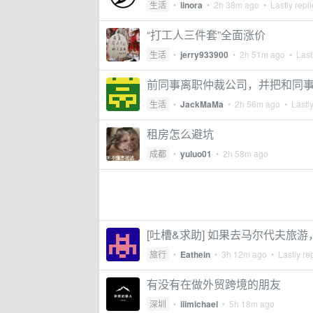
生活
•
linora
•
2h 38m ago
• Lastly repl
“打工人三件套”全面涨价
生活
•
jerry933900
•
2h 51m ago
• Lastl
前同事离职仲裁公司，并把和同事
生活
•
JackMaMa
•
2h 56m ago
• Lastly
租房怎么避坑
成都
•
yuluo01
•
2h 58m ago
[吐槽&求助] 如果去马尔代夫旅
旅行
•
Eathein
•
3h 12m ago
• Lastly re
有没有在做外贸跨境的朋友
深圳
•
iiimichael
•
5h 18m ago