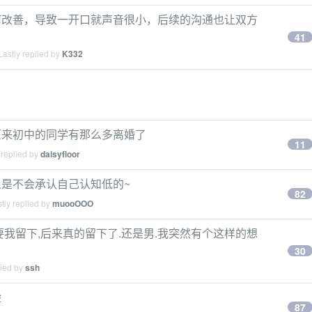
何改善，导致一开口就声音很小，后续的沟通也让双方
41
astly replied by
K332
原来初中的同学有那么多离婚了
11
 replied by
daisyfloor
是不会承认自己认知低的~
82
tly replied by
muooOOO
我留下,后来真的留下了.还是男.我突然有个这样的想
30
lied by
ssh
验
87