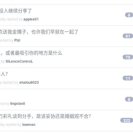
么没人继续分享了
8
tly replied by
apples01
果你早点送我金镯子，也许我们早就在一起了
81
eplied by
Pizi
么，或者最吸引你的地方是什么
75
d by
SiLenceControL
年人？
11
y replied by
shalou8023
8
ied by
lingxiaoli
.8 万彩礼谈到分手，是该妥协还是婚姻观不合？
322
tly replied by
lowman